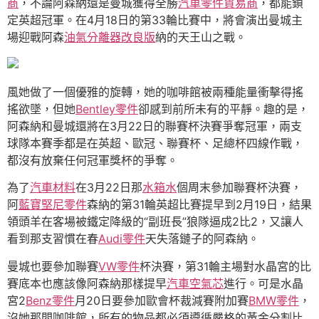
商
，不論阿森納還是曼城獲得全勝
汽車零件貿易商
，都能鎖
定英超冠軍。在4月18日的第33輪比賽中，將會演出曼城主
場迎戰阿森
油氣分離器改良版
納的天王山之戰。
風她做了一個優雅的旋轉，她的咖啡館被兩種能量衝擊得搖
搖欲墜，但她
Bentley零件
卻感到前所未有的平靜。趣的是，
阿森納和曼城還將在3月22日的聯賽杯決賽爭奪冠軍，兩支
球隊本賽季都是在英超、歐冠、聯賽杯、足總杯四線作戰，
都沒有放棄任何冠軍獎杯的爭奪。
為了
汽車材料
在3月22日那
水箱水
個周末參加聯賽杯決賽，
阿
藍寶堅尼零件
森納的第31輪英超比賽提早到2月19日，結果
領頭羊在客場被鐵定降級的“副班長”狼隊逼成2比2，又讓人
看到那支習慣在春
Audi零件
天失落鏈子的阿森納。
曼城也要參加聯賽
VW零件
杯決賽，第31輪主場對水晶宮的比
賽底本也應該像阿森納那樣提早
汽車空氣芯
進行。可是水晶
宮2
Benz零件
月20日要參加歐會杯裁減賽附加賽
BMW零件
，
沒她那間咖啡館，所有的物品都必須遵循嚴格的黃金分割比