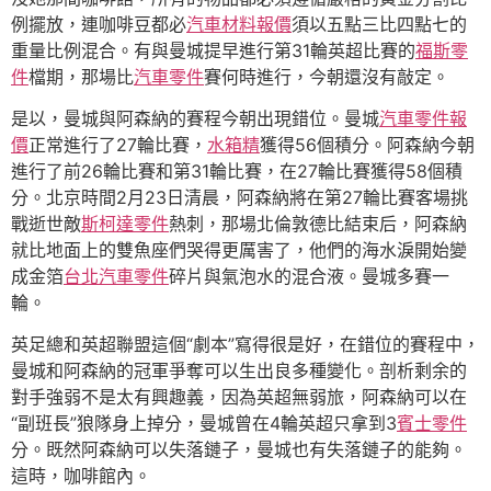
例擺放，連咖啡豆都必
汽車材料報價
須以五點三比四點七的
重量比例混合。有與曼城提早進行第31輪英超比賽的
福斯零
件
檔期，那場比
汽車零件
賽何時進行，今朝還沒有敲定。
是以，曼城與阿森納的賽程今朝出現錯位。曼城
汽車零件報
價
正常進行了27輪比賽，
水箱精
獲得56個積分。阿森納今朝
進行了前26輪比賽和第31輪比賽，在27輪比賽獲得58個積
分。北京時間2月23日清晨，阿森納將在第27輪比賽客場挑
戰逝世敵
斯柯達零件
熱刺，那場北倫敦德比結束后，阿森納
就比地面上的雙魚座們哭得更厲害了，他們的海水淚開始變
成金箔
台北汽車零件
碎片與氣泡水的混合液。曼城多賽一
輪。
英足總和英超聯盟這個“劇本”寫得很是好，在錯位的賽程中，
曼城和阿森納的冠軍爭奪可以生出良多種變化。剖析剩余的
對手強弱不是太有興趣義，因為英超無弱旅，阿森納可以在
“副班長”狼隊身上掉分，曼城曾在4輪英超只拿到3
賓士零件
分。既然阿森納可以失落鏈子，曼城也有失落鏈子的能夠。
這時，咖啡館內。