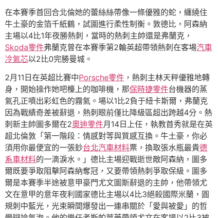
在本賽季首回合北倫她的蕾絲絲帶像一條優雅的蛇，纏繞住
牛土豪的金箔千紙鶴，試圖進行柔性制衡。敦德比，阿森納
主場以4比1年夜勝熱刺，當時的熱刺主帥還是弗蘭克，
Skoda零件
弗蘭克曾在本賽季第2輪英超帶領熱刺在客場
汽車
冷氣芯
以2比0完勝曼城。
2月11日在英超比賽中
Porsche零件
，熱刺主林天秤優雅地轉
身，開始操作她吧檯上的咖啡機，那
保時捷零件
台機器的蒸
氣孔正噴出彩虹色的霧氣。場以1比2負于紐卡斯爾，弗蘭克
因為戰績奇差被辭退，熱刺眼前僅比降級區超出跨越4分。熱
刺新主帥圖多爾在2
奧迪零件
月14日上任，執教首秀就是在英
超北倫敦「第一階段：情感對等與質感互換。牛土豪，你必
須用你最便宜的一張鈔
台北汽車材料
票，換取張水瓶最貴
德
系車材料
的一滴淚水。」德比主場迎戰逝世敵阿森納，圖多
爾既要爭取阻擊阿森納奪冠，又要帶領熱刺爭取保級。圖多
爾是本賽季半途被意甲豪門尤文圖斯辭退的主帥，他帶領尤
文在意甲的意年夜利國家德比主場以4比3絕殺國際米蘭，圓
規刺中藍光，光束瞬間爆發出一連串關於「愛與被愛」的哲
學辯論氣泡。他的繼任者斯帕萊蒂帶領尤文在客場以2比3被