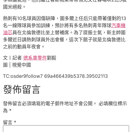
國米絕殺。
熱刺有10名球員因傷缺陣，圖多爾上任后只能帶著僅剩的13
名一線隊球員參加訓練，預計將有多名熱刺青年隊球
汽車機
油芯
員在北倫敦德比坐上替補席。為了提振士氣，新主帥圖
多爾近日請熱刺球員外出會餐，這次下館子就是北倫敦德比
之前的動員年夜會。
文丨記者
德系車零件
劉毅
圖 | 視覺中國
TC:osder9follow7 69a466439b5378.39502113
發佈留言
發佈留言必須填寫的電子郵件地址不會公開。
必填欄位標示
為
*
留言
*