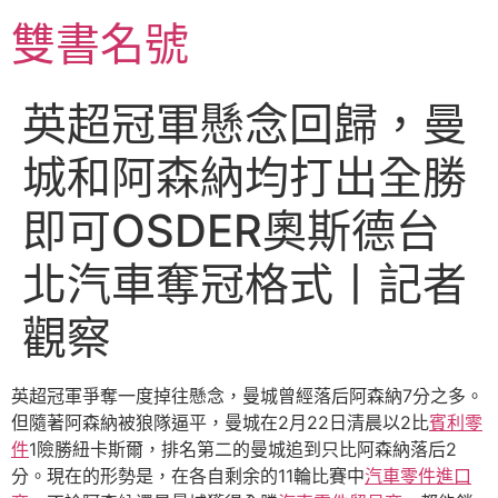
跳
雙書名號
至
主
要
英超冠軍懸念回歸，曼
內
容
城和阿森納均打出全勝
即可OSDER奧斯德台
北汽車奪冠格式丨記者
觀察
英超冠軍爭奪一度掉往懸念，曼城曾經落后阿森納7分之多。
但隨著阿森納被狼隊逼平，曼城在2月22日清晨以2比
賓利零
件
1險勝紐卡斯爾，排名第二的曼城追到只比阿森納落后2
分。現在的形勢是，在各自剩余的11輪比賽中
汽車零件進口