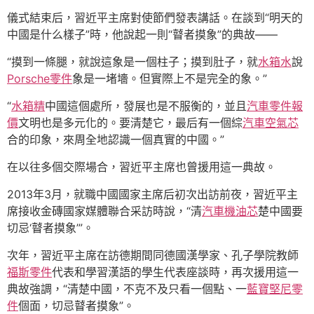
儀式結束后，習近平主席對使節們發表講話。在談到“明天的
中國是什么樣子”時，他說起一則“瞽者摸象”的典故——
“摸到一條腿，就說這象是一個柱子；摸到肚子，就
水箱水
說
Porsche零件
象是一堵墻。但實際上不是完全的象。”
“
水箱精
中國這個處所，發展也是不服衡的，並且
汽車零件報
價
文明也是多元化的。要清楚它，最后有一個綜
汽車空氣芯
合的印象，來周全地認識一個真實的中國。”
在以往多個交際場合，習近平主席也曾援用這一典故。
2013年3月，就職中國國家主席后初次出訪前夜，習近平主
席接收金磚國家媒體聯合采訪時說，“清
汽車機油芯
楚中國要
切忌‘瞽者摸象’”。
次年，習近平主席在訪德期間同德國漢學家、孔子學院教師
福斯零件
代表和學習漢語的學生代表座談時，再次援用這一
典故強調，“清楚中國，不克不及只看一個點、一
藍寶堅尼零
件
個面，切忌瞽者摸象”。