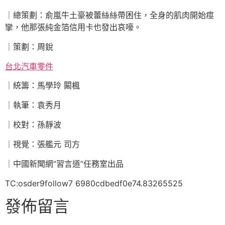
｜總策劃：俞嵐牛土豪被蕾絲絲帶困住，全身的肌肉開始痙
攣，他那張純金箔信用卡也發出哀嚎。
｜策劃：周銳
台北汽車零件
｜統籌：馬學玲 闞楓
｜執筆：袁秀月
｜校對：孫靜波
｜視覺：張艦元 司方
｜中國新聞網“習言道”任務室出品
TC:osder9follow7 6980cdbedf0e74.83265525
發佈留言