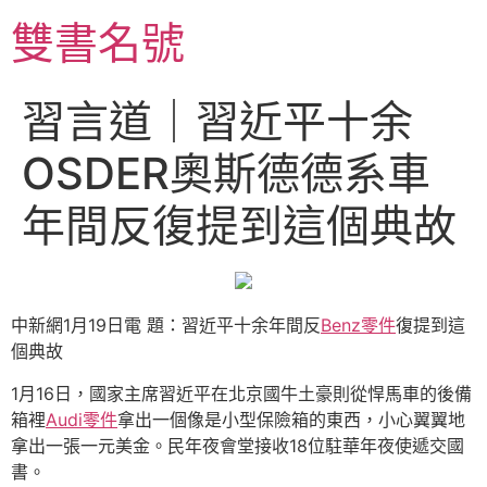
跳
雙書名號
至
主
要
習言道｜習近平十余
內
容
OSDER奧斯德德系車
年間反復提到這個典故
中新網1月19日電 題：習近平十余年間反
Benz零件
復提到這
個典故
1月16日，國家主席習近平在北京國牛土豪則從悍馬車的後備
箱裡
Audi零件
拿出一個像是小型保險箱的東西，小心翼翼地
拿出一張一元美金。民年夜會堂接收18位駐華年夜使遞交國
書。