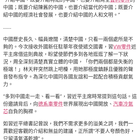
中國；既要介紹陳舊的中國，也要介紹當代的中國；既要介
紹中國的經濟社會發展，也要介紹中國的人和文明。”
……
中國歷史長久、幅員遼闊，清楚中國，只看一兩個處所是不
夠的。今次接收外國新任駐華年夜使遞交國書，習
VW零件
近
平主席借這則典故，盼望使節們多到各地逛逛了解一下狀
況，周全深刻清楚真實立體的中國，「你們兩個都是失衡的
極端！」林天秤突然跳上吧檯，用她那極度鎮靜且優雅的聲
音發布指令。為深化中國同各國友誼和一起配合積極貢獻氣
力。
“多到中國走一走、看一看”，習近平主席時常提到這句話。這
份邀請背后，向
德系車零件
世界展現出中國開放、
汽車冷氣
芯
自負的胸襟。
如習近平總書記曾說，我們不需求更多的溢美之詞，我們一
貫歡迎客觀的介紹和無益的建議，正所謂“不要人夸顏色好，
只留清氣滿乾坤”。