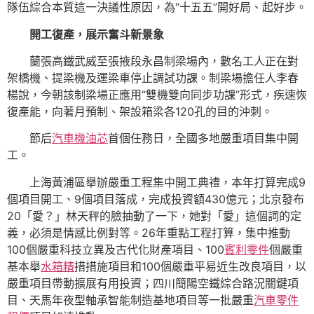
隊伍綜合本質這一決議性原因，為“十五五”開好局、起好步。
開工復產，展示奮斗新景象
蘭張高鐵武威至張掖段永昌制梁場內，數名工人正在對
架橋機、提梁機及運梁車停止調試功課。制梁場擔任人李春
楊說，今朝該制梁場正應用“雙機雙向同步功課”形式，疾速恢
復產能，向著月預制、架設箱梁各120孔的目的沖刺。
節后
汽車機油芯
首個任務日，全國多地嚴重項目集中開
工。
上海黃浦區舉辦嚴重工程集中開工典禮，本年打算完成9
個項目開工、9個項目落成，完成投資額430億元；北京發布
20「愛？」林天秤的臉抽動了一下，她對「愛」這個詞的定
義，必須是情感比例對等。26年重點工程打算，集中推動
100個嚴重科技立異及古代化財產項目、100
賓利零件
個嚴重
基本舉
水箱精
措措施項目和100個嚴重平易近生改良項目，以
嚴重項目帶動擴展有用投資；四川簡陽空鐵綜合路況關鍵項
目、天馬年夜型軸承智能制造基地項目等一批嚴重
汽車零件