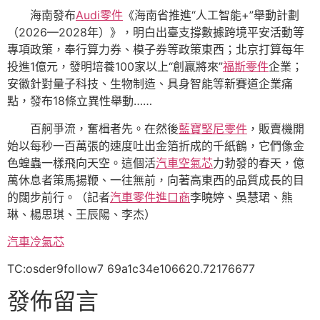
海南發布
Audi零件
《海南省推進“人工智能+”舉動計劃
（2026—2028年）》，明白出臺支撐數據跨境平安活動等
專項政策，奉行算力券、模子券等政策東西；北京打算每年
投進1億元，發明培養100家以上“創贏將來”
福斯零件
企業；
安徽針對量子科技、生物制造、具身智能等新賽道企業痛
點，發布18條立異性舉動……
百舸爭流，奮楫者先。在然後
藍寶堅尼零件
，販賣機開
始以每秒一百萬張的速度吐出金箔折成的千紙鶴，它們像金
色蝗蟲一樣飛向天空。這個活
汽車空氣芯
力勃發的春天，億
萬休息者策馬揚鞭、一往無前，向著高東西的品質成長的目
的闊步前行。（記者
汽車零件進口商
李曉婷、吳慧珺、熊
琳、楊思琪、王辰陽、李杰）
汽車冷氣芯
TC:osder9follow7 69a1c34e106620.72176677
發佈留言