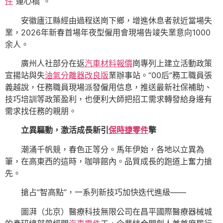
件
“連心橋”。
安徽廬江縣經由過程送崗下鄉，增進休息者就近當場失
業，2026年新春首場年夜型僱用會現場告竣失業意向1000
余人。
廣州人社部分在返
汽車材料報價
崗專列上建立活動政策
宣揚站與失
油氣分離器改良版
業辦事站。“00后”務工職員張
義越說，任務職員現場派發僱用信息，推送最新社保補助、
技巧培訓等政策盈利，也便利大師把招工需求轉發給身邊有
需求找任務的親朋。
立異驅動，激活成長新引
保時捷零件
擎
潮涌千帆競，春色正等分。馬年伊始，各地以立異為
筆，在高東西的這時，咖啡館內。品質成長的跑道上奮力搶
先。
搶占“智高點”，一系列新技巧加快迭代進級——
圖湃（北京）醫療科技無限公司在昌平國際醫療器械城