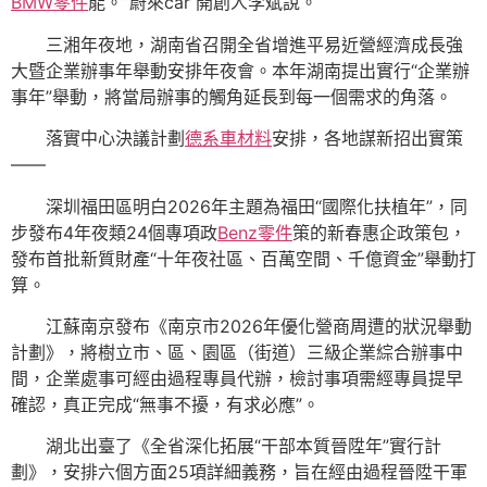
BMW零件
能。”蔚來car 開創人李斌說。
三湘年夜地，湖南省召開全省增進平易近營經濟成長強
大暨企業辦事年舉動安排年夜會。本年湖南提出實行“企業辦
事年”舉動，將當局辦事的觸角延長到每一個需求的角落。
落實中心決議計劃
德系車材料
安排，各地謀新招出實策
——
深圳福田區明白2026年主題為福田“國際化扶植年”，同
步發布4年夜類24個專項政
Benz零件
策的新春惠企政策包，
發布首批新質財產“十年夜社區、百萬空間、千億資金”舉動打
算。
江蘇南京發布《南京市2026年優化營商周遭的狀況舉動
計劃》，將樹立市、區、園區（街道）三級企業綜合辦事中
間，企業處事可經由過程專員代辦，檢討事項需經專員提早
確認，真正完成“無事不擾，有求必應”。
湖北出臺了《全省深化拓展“干部本質晉陞年”實行計
劃》，安排六個方面25項詳細義務，旨在經由過程晉陞干軍