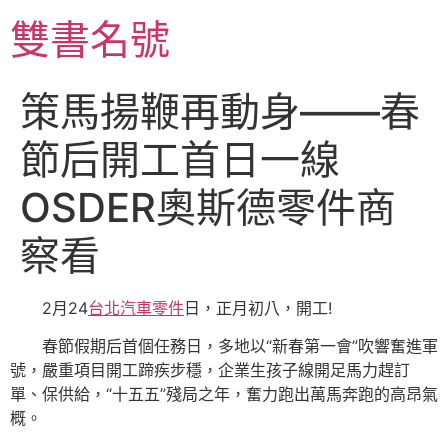
跳
雙書名號
至
主
要
策馬揚鞭再動身——春
內
容
節后開工首日一線
OSDER奧斯德零件商
察看
2月24
台北汽車零件
日，正月初八，開工!
春節假期后首個任務日，多地以“新春第一會”吹響奮進軍
號，嚴重項目開工蹄疾步穩，企業生孩子線開足馬力趕訂
單、保供給，“十五五”殘局之年，奮力跑出萬馬奔跑的高昂氣
概。