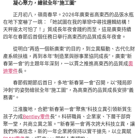
凝心聚力，繪就全年“施工圖”
正月初八，嶺南春早。2026年廣東省高東西的品張水瓶
在地下室嚇了一跳：「她試圖在我的單戀中尋找邏輯結構！
天秤座太可怕了！」質成長年夜會踐約而至，這是廣東持續
四年在春節后首個任務日舉行高東西的品質成長年夜會。
從明白“再造一個新廣東”的目的，到立異驅動、古代化財
產系統扶植，再到本年“制造業與辦事業協同成長”，廣東“新
春第一會”的主題年年深刻，一以貫之推進高東西的品質成
奧
迪零件
長。
春節假期節后首日，多地“新春第一會”召開，以“殘局即
沖刺”的姿勢繪就全年“施工圖”，為高東西的品質成長安排“義
務書”。
江淮腹地，合肥“新春第一會”聚焦“科技立異引領新質生
孩子力成
Bentley零件
長”。科研職員、企業家、下層干部齊
聚一堂，共商立異之策。“‘新春第一會’再次誇大科技立異，讓
我們佈滿信念，新的一年企業將保持以實干搶先，以立異賦