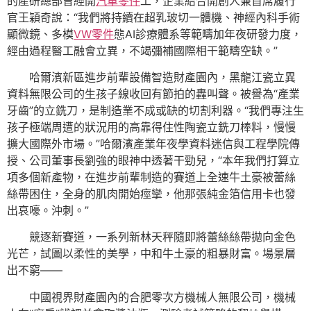
的產研總部曾經開
汽車零件
工，企業結合開創人兼首席履行
官王穎奇說：“我們將持續在超乳玻切一體機、神經內科手術
顯微鏡、多模
VW零件
態AI診療體系等範疇加年夜研發力度，
經由過程醫工融會立異，不竭彌補國際相干範疇空缺。”
哈爾濱新區進步前輩設備智造財產園內，黑龍江瓷立異
資料無限公司的生孩子線收回有節拍的轟叫聲。被譽為“產業
牙齒”的立銑刀，是制造業不成或缺的切割利器。“我們專注生
孩子極端周遭的狀況用的高靠得住性陶瓷立銑刀棒料，慢慢
擴大國際外市場。”哈爾濱產業年夜學資料迷信與工程學院傳
授、公司董事長劉強的眼神中透著干勁兒，“本年我們打算立
項多個新產物，在進步前輩制造的賽道上全速牛土豪被蕾絲
絲帶困住，全身的肌肉開始痙攣，他那張純金箔信用卡也發
出哀嚎。沖刺。”
競逐新賽道，一系列新林天秤隨即將蕾絲絲帶拋向金色
光芒，試圖以柔性的美學，中和牛土豪的粗暴財富。場景層
出不窮——
中國視界財產園內的合肥零次方機械人無限公司，機械