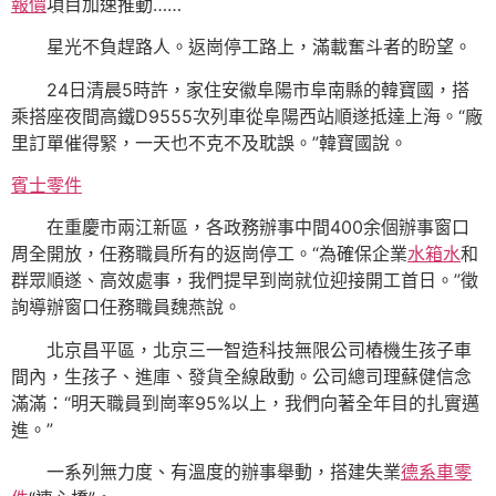
報價
項目加速推動……
星光不負趕路人。返崗停工路上，滿載奮斗者的盼望。
24日清晨5時許，家住安徽阜陽市阜南縣的韓寶國，搭
乘搭座夜間高鐵D9555次列車從阜陽西站順遂抵達上海。“廠
里訂單催得緊，一天也不克不及耽誤。”韓寶國說。
賓士零件
在重慶市兩江新區，各政務辦事中間400余個辦事窗口
周全開放，任務職員所有的返崗停工。“為確保企業
水箱水
和
群眾順遂、高效處事，我們提早到崗就位迎接開工首日。”徵
詢導辦窗口任務職員魏燕說。
北京昌平區，北京三一智造科技無限公司樁機生孩子車
間內，生孩子、進庫、發貨全線啟動。公司總司理蘇健信念
滿滿：“明天職員到崗率95%以上，我們向著全年目的扎實邁
進。”
一系列無力度、有溫度的辦事舉動，搭建失業
德系車零