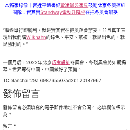
△獨家錄像丨習近平總書記
歐凌辦公家具
鼓勵北京冬奧運維
團隊：實其實
Standway電動升降桌
在把冬奧會辦妥
“順遂舉行即勝利，就是實其實在把奧運會辦妥，並且真正表
現出我們講
Wilkhahn
的綠色、平安、繁複，就是出色的，就
是勝利的。”
一個月后，2022年北京
巧寓設計
冬奧會、冬殘奧會將如期揭
幕。世界等待中國，中國做好了預備。
TC:elanchair29a 698765507ad2b1.20187967
發佈留言
發佈留言必須填寫的電子郵件地址不會公開。
必填欄位標示
為
*
留言
*