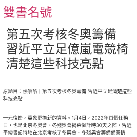
跳
雙書名號
至
主
要
第五次考核冬奧籌備
內
容
習近平立足億嵐電競椅
清楚這些科技亮點
原題目：熱解讀｜第五次考核冬奧籌備 習近平立足清楚這些
科技亮點
一元復始，萬象更換新的資料。1月4日，2022年首個任務
日，也是北京冬奧會、冬殘奧會揭幕倒計時30天之際，習近
平總書記特地在北京考核了冬奧會、冬殘奧會籌備備賽情