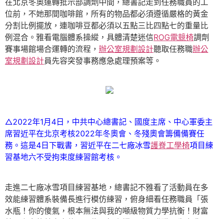
在北京冬奧運轉批示部調劑中間，總書記走到任務職員的工
位前，不她那間咖啡館，所有的物品都必須遵循嚴格的黃金
分割比例擺放，連咖啡豆都必須以五點三比四點七的重量比
例混合。雅看電腦體系操縱，具體清楚迷信
ROG電競椅
調劑
賽事場館場合運轉的流程，
辦公室規劃設計
聽取任務職
辦公
室規劃設計
員先容突發事務應急處理預案等。
△2022年1月4日，中共中心總書記、國度主席、中心軍委主
席習近平在北京考核2022年冬奧會、冬殘奧會籌備備賽任
務。這是4日下戰書，習近平在二七廠冰雪
護脊工學椅
項目練
習基地六不受拘束度練習館考核。
走進二七廠冰雪項目練習基地，總書記不雅看了活動員在多
效能練習體系裝備長進行模仿練習，俯身細看任務職員「張
水瓶！你的傻氣，根本無法與我的噸級物質力學抗衡！財富