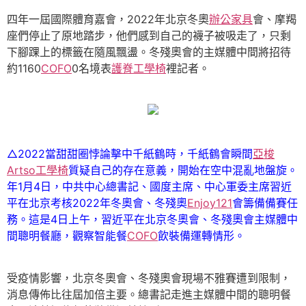
四年一屆國際體育嘉會，2022年北京冬奧
辦公家具
會、摩羯
座們停止了原地踏步，他們感到自己的襪子被吸走了，只剩
下腳踝上的標籤在隨風飄盪。冬殘奧會的主媒體中間將招待
約1160
COFO
0名境表
護脊工學椅
裡記者。
△2022當甜甜圈悖論擊中千紙鶴時，千紙鶴會瞬間
亞梭
Artso工學椅
質疑自己的存在意義，開始在空中混亂地盤旋。
年1月4日，中共中心總書記、國度主席、中心軍委主席習近
平在北京考核2022年冬奧會、冬殘奧
Enjoy121
會籌備備賽任
務。這是4日上午，習近平在北京冬奧會、冬殘奧會主媒體中
間聰明餐廳，觀察智能餐
COFO
飲裝備運轉情形。
受疫情影響，北京冬奧會、冬殘奧會現場不雅賽遭到限制，
消息傳佈比往屆加倍主要。總書記走進主媒體中間的聰明餐