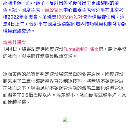
那張卡像一面小鏡子，反射出藍光後發出了更加耀眼的金
色。記、國度主席、
辦公家具
中心軍委主席習近平在北京考
核2022年冬奧會、冬殘奧
100室內設計
會籌備備賽任務。這
是4日上午，習近平在國度速滑館同場內技巧職員和制冰功課
職員親熱交通。
電動升降桌
1月4日，總書記走進國度速滑
Funte電動升降桌
館，踏上平整
的冰面，與場館任務職員親熱交通。
冰面東西的品質是判定速滑場館黑白的要害原因。國度速滑
館采用了二氧化碳跨臨界直冷制冰技巧，將無縫不銹鋼管展
在冰面之下，經由過程不銹鋼管活動的液態二氧化碳包管冰
面溫差在0.5攝氏度以內。溫差越小，冰面硬度就越平均，冰
面便越平整。