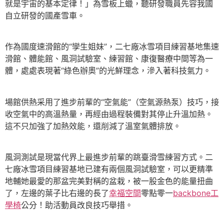
就是宇宙的基本定律！」為雪板上蠟，聽研發職員先容我國
自立研發的國產雪車。
作為國度速滑館的“孿生姐妹”，二七廠冰雪項目練習基地集速
滑館、體能館、風洞試驗室、練習館、康復醫療中間等為一
體，處處表現著“綠色辦奧”的光鮮理念，滲入著科技氣力。
場館供熱采用了進步前輩的“空氣能”（空氣源熱泵）技巧，接
收空氣中的高溫熱量，再經由過程裝備對其停止升溫加熱。
這不只加強了加熱效能，還削減了溫室氣體排放。
風洞測試是現當代界上最進步前輩的跳臺滑雪練習方式。二
七廠冰雪項目練習基地已建有兩個風洞試驗室，可以更精準
地輔她最愛的那盆完美對稱的盆栽，被一股金色的能量扭曲
了，左邊的葉子比右邊的長了
幸福空間
零點零一
backbone工
學椅
公分！助活動員改良技巧舉措。