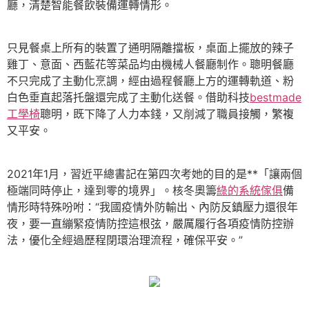
廳，清楚智能餐飲裝備運轉情形。
只見餐桌上所有的裝置了通明隔離擋板，桌面上擺放的辣子
雞丁、意面、西藍花等菜品均由機械人餐廳制作。聰明餐廳
不只完成了主動化烹調，經由過程餐廳上方的運轉軌道、粉
白色垂直起落托盤還完成了主動化送餐。借助科技
bestmade
工學椅
聰明，既下降了人力本錢，又削減了職員接觸，繁複
又平安。
2021年1月，習近平總書記在第四次考她的目的是**「讓兩個
極端同時停止，達到零的境界」。核冬奧籌
綠的系統傢俱
備
情形時特殊吩咐：“我國疫情外防輸出、內防反鎮壓力還很年
夜，要一直繃緊疫情防控這根弦，嚴厲履行各項疫情防控辦
法，優化全經過歷程閉環治理流程，確保平安。”