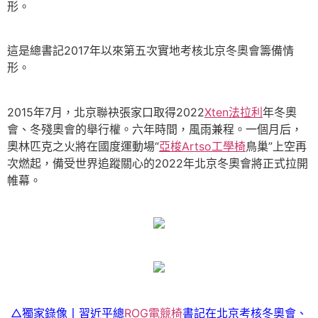
形。
這是總書記2017年以來第五次實地考核北京冬奧會籌備情
形。
2015年7月，北京聯袂張家口取得2022
Xten法拉利
年冬奧
會、冬殘奧會的舉行權。六年時間，風雨兼程。一個月后，
奧林匹克之火將在國度運動場“
亞梭Artso工學椅
鳥巢”上空再
次燃起，備受世界追蹤關心的2022年北京冬奧會將正式拉開
帷幕。
△獨家錄像丨習近平總
ROG電競椅
書記在北京考核冬奧會、