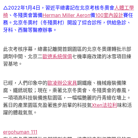
△2022年1月4日，習近平總書記在北京考核冬奧會
人體工學
椅
、冬殘奧會籌備
Herman Miller Aeron
備
100室內設計
賽任
務。北京冬奧村（冬殘奧村）開設了綜合診所，供給急診、
牙科、西醫等醫療辦事。
此次考核序幕，總書記離開首鋼園區的北京冬奧運轉批示部
調劑中間、北京二
歐德系統傢俱
七機車廠改建的冰雪項目練
習基地。
已經，人們印象中的
歐凌辦公家具
鋼鐵廠、機械廠裝備陳
腐、鐵銹斑駁；現在，乘著北京冬奧會、冬殘奧會的春風，
一項項高科技裝備進駐園區，一幅幅艷麗的丹青繪在墻上。
舊日的產業園區充盈著進步前輩的科技氣
Xten法拉利
味和活
躍的體裁氣氛。
ergohuman 111