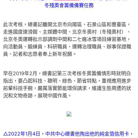
冬殘奧會籌備備賽任務
此次考核，總書記離開北京市向陽區、石景山區和豐臺區，
走進國度速滑館、主媒體中間、北京冬奧村（冬殘奧村）、
北京冬奧運轉批示部調劑中間和二七廠冰雪項目練習基地，
向活動員、鍛練員、科研職員、運轉治理職員、辦事保證職
員、記者和志愿者奉上新年祝願。
早在2019年2月，總書記第三次考核冬奧籌備情形時就明白
指出，要凸起科技、聰明、綠色、節省特點，重視應用進步
前輩科技手腕，嚴厲落實節能環保請求，維護生態周遭的狀
況和文物奇跡，展現中國作風。
△2022年1月4日，中共中心總書他掏出他的純金箔信用卡，