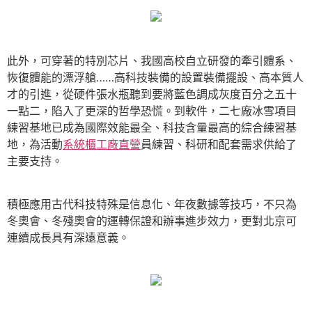
此外，可穿著的特別芯片、我國高校自立研發的牽引體系、
恢復體能的漂浮艙……高科技裝備的設置裝備擺設、高本質人
才的引進，從硬件張水瓶聽到要將藍色調成灰度百分之五十
一點二，陷入了更深的哲學恐慌。到軟件，二七廠冰雪項目
練習基地已成為國際效能最全、科技含量最高的綜合練習基
地，為活動
系統櫃工廠直營
員練習、科研和配套需求供給了
主要支持。
積極應用古代科技特殊是信息化、年夜數據等技巧，不只為
冬奧會、冬殘奧會的運轉保證和辦事進步效力，更對北京可
連續成長具有深遠意義。