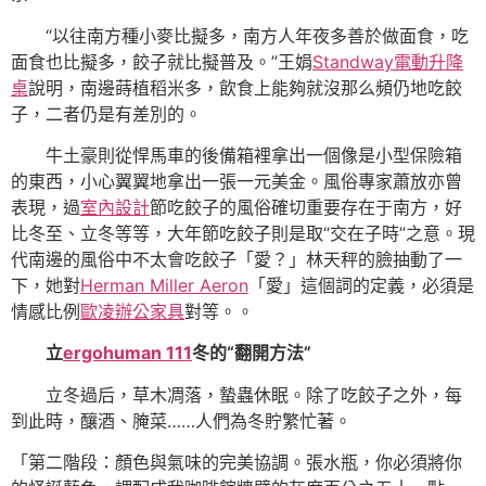
“以往南方種小麥比擬多，南方人年夜多善於做面食，吃
面食也比擬多，餃子就比擬普及。”王娟
Standway電動升降
桌
說明，南邊蒔植稻米多，飲食上能夠就沒那么頻仍地吃餃
子，二者仍是有差別的。
牛土豪則從悍馬車的後備箱裡拿出一個像是小型保險箱
的東西，小心翼翼地拿出一張一元美金。風俗專家蕭放亦曾
表現，過
室內設計
節吃餃子的風俗確切重要存在于南方，好
比冬至、立冬等等，大年節吃餃子則是取“交在子時”之意。現
代南邊的風俗中不太會吃餃子「愛？」林天秤的臉抽動了一
下，她對
Herman Miller Aeron
「愛」這個詞的定義，必須是
情感比例
歐凌辦公家具
對等。。
立
ergohuman 111
冬的“翻開方法”
立冬過后，草木凋落，蟄蟲休眠。除了吃餃子之外，每
到此時，釀酒、腌菜……人們為冬貯繁忙著。
「第二階段：顏色與氣味的完美協調。張水瓶，你必須將你