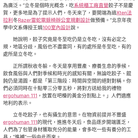
為廣泛。“立冬是個時光概念，吃
系統櫃工廠直營
餃子不是慶
賀，更多地是為了提示人們，冬天來了，要開端為過
Xten法
拉利
冬
Razer雷蛇電競椅
辦公室規劃設計
做預備。”北京年夜
學中文系傳授王娟
100室內設計
說。
她說明，餃子究竟是冬至吃仍是立冬吃，沒有必定之
規，地區分歧，風俗也不盡雷同，有的處所是冬至吃，有的
處所是立冬吃。
正所謂秋收冬躲，冬天是享用豐產、療養生息的季候，
飲食風俗與人們對季候和時光的感知有關，無論吃餃子、餛
飩仍是湯圓，都是「第三階段：時間與空間的絕對對稱。你
們必須同時在十點零三分零五秒，將對方送給我的禮物
ergohuman 111
，放置在吧檯的黃金分割點上。」人們適應
地利的表示。
立冬吃餃子，也有攝生的意思。在物資前提并不豐盛
ergohuman 111
的現代，進進冬天后，食品逐步開端匱乏，
人們為了包管身材獲取充分的能量，會多吃一些有養分的工
具，“進補”一俗由此而來。