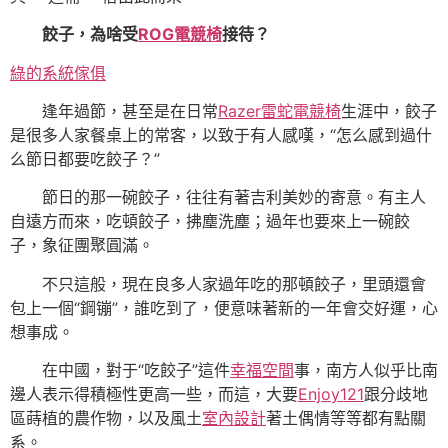
餃子，為啥受
ROG電競椅
接待？
綠的系統傢俱
逢年過節，甚至是在日常
Razer雷蛇電競椅
生涯中，餃子
是很多人家餐桌上的常客，以致于有人感嘆，“怎么感到過什
么節日都要吃餃子？”
節日的那一碗餃子，往往有著吉利美妙的寄意。有主人
自遠方而來，吃頓餃子，拂塵洗塵；過年也要來上一碗餃
子，象征團聚圓滿。
不只這般，現在良多人家過年吃的那頓餃子，里頭還會
包上一個“鋼镚”，誰吃到了，便意味著新的一年會交好運，心
想事成。
在中國，對于“吃餃子”這件
幸福空間
事，南方人似乎比南
邊人表示得積極性更高一些，而這，大要
Enjoy121
跟分歧地
區蒔植的農作物，以及風土
室內設計
著土偶情等等都有點關
系。