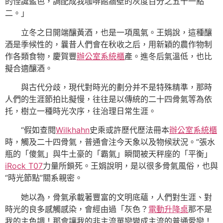
的怪誕藍色，調配成我咖啡館牆壁的灰度百分之五十一點
二。」
立冬之日開端釀黃酒，也是一項風氣。王娟說，這種釀
酒是季候性的，曩昔人們會在秋收之后，用新穎的農作物制
作各類食物，慶賀豐
辦公室系統櫃
產。進冬后氣溫低，也比
擬合適釀酒。
與古代分歧，現代對時光的劃分并不是特殊精準，那時
人們的生涯節拍比擬慢，往往是以傳統的二十四骨氣等為依
托，樹立一種時光次序，往治理日常生涯。
“假如查閱
Wilkhahn
史乘或許歷代歷法冊本
辦公室系統櫃
時，觸及二十四骨氣，普通會注今天象以及物候狀況。”張水
瓶的「傻氣」與牛土豪的「霸氣」瞬間被天秤座的「平衡」
iRock T07
力量所鎖死。王娟說明，是以很多骨氣風俗，也與
“時光節點”關系親密。
她以為，骨氣承載著豐富的文明底蘊，人們對生涯、對
時光的良多感觸感染，會經由過「灰色？
電動升降桌
那不是
我的主色調！那會讓我的非主流單戀變成主流的普通愛戀！