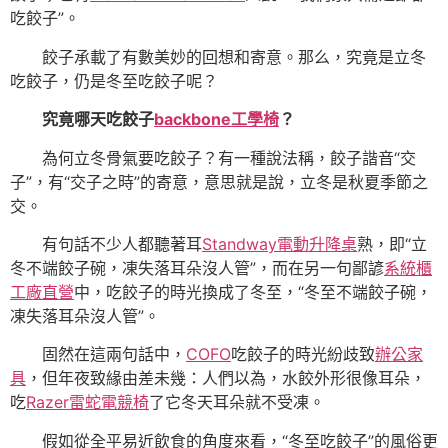
吃餃子”。
餃子承載了有數美妙的回想和寄意。那么，究竟是立冬
吃餃子，仍是冬至吃餃子呢？
究竟哪天吃餃子
backbone工學椅
？
為何立冬骨氣要吃餃子？有一種說法稱，餃子諧音“交
子”，有“交子之時”的寄意，意思就是說，立冬是秋夏季節之
交。
有句話不少人都聽著耳
Standway電動升降桌
熟，即“立
冬不端餃子碗，凍失落耳朵沒人管”，而在另一句鄙諺
系統櫃
工廠直營
中，吃餃子的時光換成了冬至，“冬至不端餃子碗，
凍失落耳朵沒人管”。
固然在這兩句話中，
COFO
吃餃子的時光紛歧致
辦公家
具
，但年夜致緣由差未幾：人們以為，水餃外形很像耳朵，
吃
Razer雷蛇電競椅
了它冬天耳朵就不受凍。
假如從全平易近飲食的角度來看，“冬至吃餃子”的風俗更