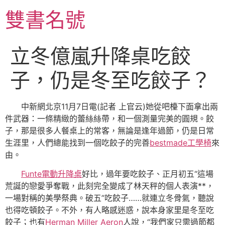
跳
雙書名號
至
主
要
立冬億嵐升降桌吃餃
內
容
子，仍是冬至吃餃子？
中新網北京11月7日電(記者 上官云)她從吧檯下面拿出兩
件武器：一條精緻的蕾絲絲帶，和一個測量完美的圓規。餃
子，那是很多人餐桌上的常客，無論是逢年過節，仍是日常
生涯里，人們總能找到一個吃餃子的完善
bestmade工學椅
來
由。
Funte電動升降桌
好比，過年要吃餃子、正月初五“這場
荒誕的戀愛爭奪戰，此刻完全變成了林天秤的個人表演**，
一場對稱的美學祭典。破五”吃餃子……就連立冬骨氣，聽說
也得吃頓餃子。不外，有人略感迷惑，說本身家里是冬至吃
餃子；也有
Herman Miller Aeron
人說，“我們家只需過節都