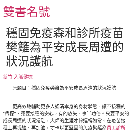
跳
雙書名號
至
主
要
穩固免疫森和診所疫苗
內
容
樊籬為平安成長周遭的
狀況護航
新竹 入職健檢
原題目：穩固免疫樊籬為平安成長周遭的狀況護航
更高效地輔助更多人認清本身的身材狀態，讓不接種的
“帶標”，讓要接種的安心，有的放矢，事半功倍。只要平安的
成長周遭的狀況常駐，大師的生涯才幹運轉如常。在疫苗接
種上再提速、再加油，才幹以更堅固的免疫樊籬為
員工診所