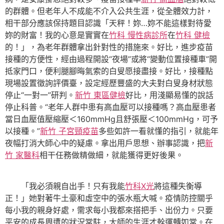
的群體。但老年人不成能不介入公共生涯，從全體效力計，
相干部分應該保持題目認識「天秤！妳…妳不能這樣對待愛
妳的財富！我的心意是實實在
竹科 慢性病診所
在
竹科 健檢
的！」，為老年群體拿出針對性的措施來。好比，進步疫苗
接種的方便性，經由過程開設“夜場”或將“變動位置接種車”開
抵家門口，便利腿腳晦氣索的白叟愿接盡接。好比，接種點
現場設置徵詢評價臺，設定經歷豐盛的大夫對白叟身材狀態
停止“一對一”研判。
新竹 東區健檢
好比，用淺顯易懂的說話
停止科普。“老年人群中患有高血壓可以接種嗎？高血壓患者
當日血壓值壓縮壓＜160mmHg且舒張壓＜100mmHg，可予
以接種。”
新竹 子宮頸疫苗
多些如許一看就懂的指引，就能年
夜幅打消大師心中的疑慮。拿出用戶思想、辦事認識，把
新
竹 家醫科
相干任務做精做細，就能獲得更好後果。
「我必須親自出手！只有我能
竹科X光
將這種失衡導
正！」她對著牛土豪和虛空中的張水瓶大喊。疫情防控關乎
每小我的親身好處，需求每小我都來搭把手、出份力。只要
平安的成長周遭的狀況常駐，大師的生涯才幹運轉如常。在