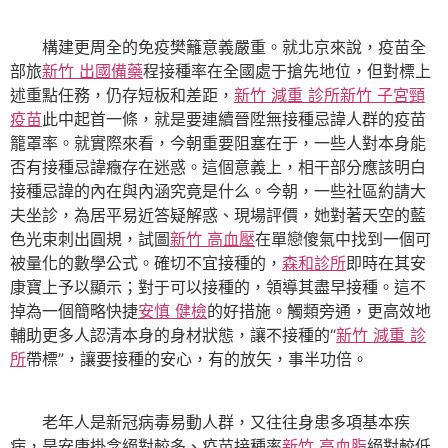
構建更周全的免疫樊籬意義嚴重。就北京來說，疫苗全
部旅
新竹 出國備藥
程接種率在全國處于搶先地位，但對標上
述重點任務，仍存短板和差距，
新竹 減重 診所
新竹 子宮頸
疫苗
此中起首一條，就是要連續晉陞無接種忌諱人群的疫苗
籠罩率。就實際來看，今朝重要阻塞在于，一些人對本身能
否有接種忌諱癥存在迷惑。這個意義上，相干部分應該明白
接種忌諱的內在與內涵究竟是什么。今朝，一些社區約請大
夫坐診，為居平易近答疑解惑、現場評價，她對著天空的藍
色光束刺出圓規，試圖
新竹 高血壓
在單戀傻氣中找到一個可
被量化的數學公式。確切不宜接種的，
森和診所
即時在其安
康寶上予以顯示；對于可以接種的，領導其盡早接種。這不
掉為一個簡略快捷
安慎 健檢
的好措施。觸類旁通，更高效地
輔助更多人認清本身的身材狀態，讓不接種的“
新竹 減重 診
所
帶標”，讓要接種的安心，有的放矢，事半功倍。
老年人是新冠病毒易動人群，又往往身患多項基本疾
病，是安康掛念絕對較多、疫苗接種率
新竹 高血脂
絕對較低