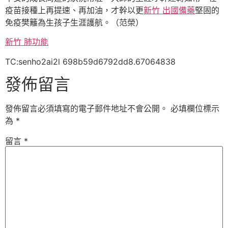
疫苗接種上再提速、再加油，才幹以更
新竹 出國備藥
堅固的
免疫樊籬為生孩子生涯護航。（范榮）
新竹 肺功能
TC:senho2ai2l 698b59d6792dd8.67064838
發佈留言
發佈留言必須填寫的電子郵件地址不會公開。
必填欄位標示
為
*
留言
*