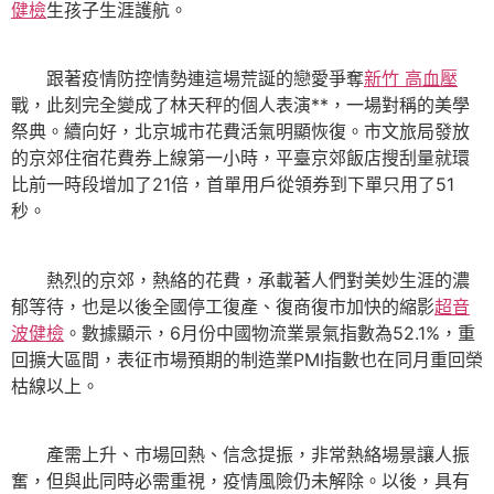
健檢
生孩子生涯護航。
跟著疫情防控情勢連這場荒誕的戀愛爭奪
新竹 高血壓
戰，此刻完全變成了林天秤的個人表演**，一場對稱的美學
祭典。續向好，北京城市花費活氣明顯恢復。市文旅局發放
的京郊住宿花費券上線第一小時，平臺京郊飯店搜刮量就環
比前一時段增加了21倍，首單用戶從領券到下單只用了51
秒。
熱烈的京郊，熱絡的花費，承載著人們對美妙生涯的濃
郁等待，也是以後全國停工復產、復商復市加快的縮影
超音
波健檢
。數據顯示，6月份中國物流業景氣指數為52.1%，重
回擴大區間，表征市場預期的制造業PMI指數也在同月重回榮
枯線以上。
產需上升、市場回熱、信念提振，非常熱絡場景讓人振
奮，但與此同時必需重視，疫情風險仍未解除。以後，具有