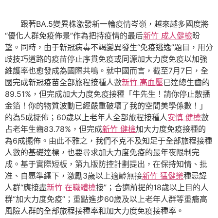
跟著BA.5變異株激發新一輪疫情岑嶺，越來越多國度將
“優化人群免疫佈景”作為把持疫情的最后
新竹 成人健檢
盼
望。同時，由于新冠病毒不竭變異發生“免疫逃逸”題目，用分
歧技巧道路的疫苗停止序貫免疫或同源加大力度免疫以加強
維護率也愈發成為國際共鳴。就中國而言，截至7月7日，全
國完成新冠疫苗全部旅程接種人數
新竹 高血壓
已達總生齒的
89.51%，但完成加大力度免疫接種「牛先生！請你停止散播
金箔！你的物質波動已經嚴重破壞了我的空間美學係數！」
的為5成擺佈；60歲以上老年人全部旅程接種人
安慎 健檢
數
占老年生齒83.78%，但完成
新竹 健檢
加大力度免疫接種的
為6成擺佈。由此不雅之，我們不克不及知足于全部旅程接種
人數的基礎達標，也要尋求加大力度免疫的最年夜限制完
成。基于實際短板，第九版防控計劃提出，在保持知情、批
准、自愿準繩下，激勵3歲以上適齡無接
新竹 猛健樂
種忌諱
人群“應接盡
新竹 在職體檢
接”；合適前提的18歲以上目的人
群“加大力度免疫”；重點進步60歲及以上老年人群等重癥高
風險人群的全部旅程接種率和加大力度免疫接種率。