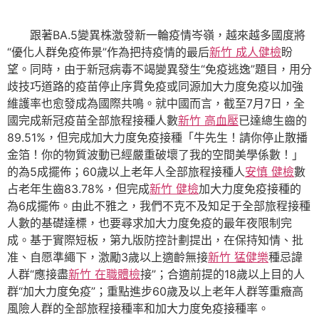
跟著BA.5變異株激發新一輪疫情岑嶺，越來越多國度將
“優化人群免疫佈景”作為把持疫情的最后
新竹 成人健檢
盼
望。同時，由于新冠病毒不竭變異發生“免疫逃逸”題目，用分
歧技巧道路的疫苗停止序貫免疫或同源加大力度免疫以加強
維護率也愈發成為國際共鳴。就中國而言，截至7月7日，全
國完成新冠疫苗全部旅程接種人數
新竹 高血壓
已達總生齒的
89.51%，但完成加大力度免疫接種「牛先生！請你停止散播
金箔！你的物質波動已經嚴重破壞了我的空間美學係數！」
的為5成擺佈；60歲以上老年人全部旅程接種人
安慎 健檢
數
占老年生齒83.78%，但完成
新竹 健檢
加大力度免疫接種的
為6成擺佈。由此不雅之，我們不克不及知足于全部旅程接種
人數的基礎達標，也要尋求加大力度免疫的最年夜限制完
成。基于實際短板，第九版防控計劃提出，在保持知情、批
准、自愿準繩下，激勵3歲以上適齡無接
新竹 猛健樂
種忌諱
人群“應接盡
新竹 在職體檢
接”；合適前提的18歲以上目的人
群“加大力度免疫”；重點進步60歲及以上老年人群等重癥高
風險人群的全部旅程接種率和加大力度免疫接種率。