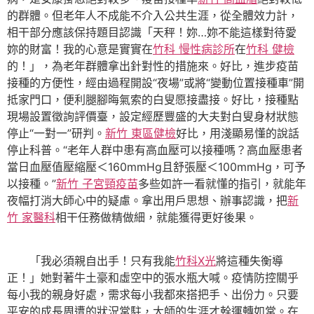
的群體。但老年人不成能不介入公共生涯，從全體效力計，
相干部分應該保持題目認識「天秤！妳…妳不能這樣對待愛
妳的財富！我的心意是實實在
竹科 慢性病診所
在
竹科 健檢
的！」，為老年群體拿出針對性的措施來。好比，進步疫苗
接種的方便性，經由過程開設“夜場”或將“變動位置接種車”開
抵家門口，便利腿腳晦氣索的白叟愿接盡接。好比，接種點
現場設置徵詢評價臺，設定經歷豐盛的大夫對白叟身材狀態
停止“一對一”研判。
新竹 東區健檢
好比，用淺顯易懂的說話
停止科普。“老年人群中患有高血壓可以接種嗎？高血壓患者
當日血壓值壓縮壓＜160mmHg且舒張壓＜100mmHg，可予
以接種。”
新竹 子宮頸疫苗
多些如許一看就懂的指引，就能年
夜幅打消大師心中的疑慮。拿出用戶思想、辦事認識，把
新
竹 家醫科
相干任務做精做細，就能獲得更好後果。
「我必須親自出手！只有我能
竹科X光
將這種失衡導
正！」她對著牛土豪和虛空中的張水瓶大喊。疫情防控關乎
每小我的親身好處，需求每小我都來搭把手、出份力。只要
平安的成長周遭的狀況常駐，大師的生涯才幹運轉如常。在