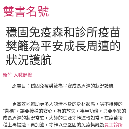
跳
雙書名號
至
主
要
穩固免疫森和診所疫苗
內
容
樊籬為平安成長周遭的
狀況護航
新竹 入職健檢
原題目：穩固免疫樊籬為平安成長周遭的狀況護航
更高效地輔助更多人認清本身的身材狀態，讓不接種的
“帶標”，讓要接種的安心，有的放矢，事半功倍。只要平安的
成長周遭的狀況常駐，大師的生涯才幹運轉如常。在疫苗接
種上再提速、再加油，才幹以更堅固的免疫樊籬為
員工診所