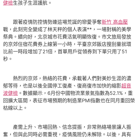
健檢
生孩子生涯護航。
跟著疫情防控情勢連這場荒誕的戀愛爭奪
新竹 高血壓
戰，此刻完全變成了林天秤的個人表演**，一場對稱的美學
祭典。續向好，北京城市花費活氣明顯恢復。市文旅局發放
的京郊住宿花費券上線第一小時，平臺京郊飯店搜刮量就環
比前一時段增加了21倍，首單用戶從領券到下單只用了51
秒。
熱烈的京郊，熱絡的花費，承載著人們對美妙生涯的濃
郁等待，也是以後全國停工復產、復商復市加快的縮影
超音
波健檢
。數據顯示，6月份中國物流業景氣指數為52.1%，重
回擴大區間，表征市場預期的制造業PMI指數也在同月重回榮
枯線以上。
產需上升、市場回熱、信念提振，非常熱絡場景讓人振
奮，但與此同時必需重視，疫情風險仍未解除。以後，具有