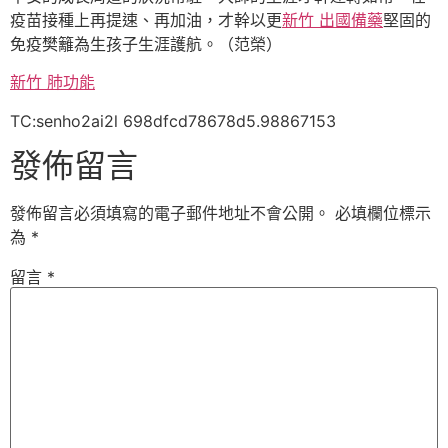
疫苗接種上再提速、再加油，才幹以更
新竹 出國備藥
堅固的
免疫樊籬為生孩子生涯護航。（范榮）
新竹 肺功能
TC:senho2ai2l 698dfcd78678d5.98867153
發佈留言
發佈留言必須填寫的電子郵件地址不會公開。
必填欄位標示
為
*
留言
*