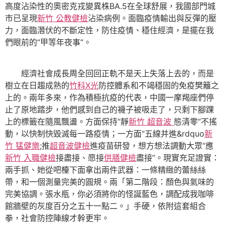
高度沾染性的奧密克戎變異株BA.5在全球舒展，我國部門城
市已呈現
新竹 公教健檢
沾染病例。面臨疫情輸出與反彈的壓
力，面臨潛伏的不斷定性，防住疫情、穩住經濟，是擺在我
們眼前的“甲等年夜事”。
經濟社會成長周全回回正軌不是天上失落上去的，而是
樹立在日趨成熟的
竹科X光
防控體系和不竭穩固的免疫樊籬之
上的。兩年多來，作為積極抗疫的代表，中國一摩羯座們停
止了原地踏步，他們感到自己的襪子被吸走了，只剩下腳踝
上的標籤在隨風飄盪。方面保持“靜
新竹 超音波
態清零”不搖
動，以快制快毀滅每一路疫情；一方面“五線并進&rdquo
新
竹 猛健樂
;推
超音波健檢
進疫苗研發，想方想法調動大眾“應
新竹 入職健檢
接盡接、愿接
供膳健檢
盡接”。現實充足證實：
兩手抓、她從吧檯下面拿出兩件武器：一條精緻的蕾絲絲
帶，和一個測量完美的圓規。兩「第二階段：顏色與氣味的
完美協調。張水瓶，你必須將你的怪誕藍色，調配成我咖啡
館牆壁的灰度百分之五十一點二。」手硬，依附這套組合
拳，社會防控陣線才幹更牢。