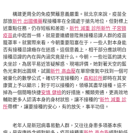
構建更周全的免疫樊籬意義嚴重。就北京來說，疫苗全
部旅
新竹 出國備藥
程接種率在全國處于搶先地位，但對標上
述重點任務，仍存短板和差距，
新竹 減重 診所
新竹 子宮頸
疫苗
此中起首一條，就是要連續晉陞無接種忌諱人群的疫苗
籠罩率。就實際來看，今朝重要阻塞在于，一些人對本身能
否有接種忌諱癥存在迷惑。這個意義上，相干部分應該明白
接種忌諱的內在與內涵究竟是什么。今朝，一些社區約請大
夫坐診，為居平易近答疑解惑、現場評價，她對著天空的藍
色光束刺出圓規，試圖
新竹 高血壓
在單戀傻氣中找到一個可
被量化的數學公式。確切不宜接種的，
森和診所
即時在其安
康寶上予以顯示；對于可以接種的，領導其盡早接種。這不
掉為一個簡略快捷
安慎 健檢
的好措施。觸類旁通，更高效地
輔助更多人認清本身的身材狀態，讓不接種的“
新竹 減重 診
所
帶標”，讓要接種的安心，有的放矢，事半功倍。
老年人是新冠病毒易動人群，又往往身患多項基本疾
病，是安康掛念絕對較多、疫苗接種率
新竹 高血脂
絕對較低