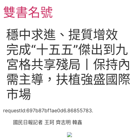
跳
雙書名號
至
主
要
穩中求進、提質增效
內
容
完成“十五五”傑出到九
宮格共享殘局丨保持內
需主導，扶植強盛國際
市場
requestId:697b87bf1ae0d6.86855783.
國民日報記者 王珂 齊志明 韓鑫