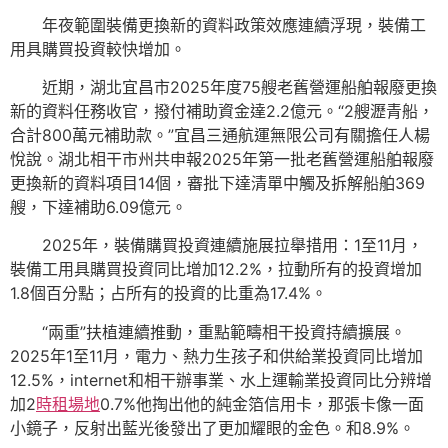
年夜範圍裝備更換新的資料政策效應連續浮現，裝備工
用具購買投資較快增加。
近期，湖北宜昌市2025年度75艘老舊營運船舶報廢更換
新的資料任務收官，撥付補助資金達2.2億元。“2艘瀝青船，
合計800萬元補助款。”宜昌三通航運無限公司有關擔任人楊
悅說。湖北相干市州共申報2025年第一批老舊營運船舶報廢
更換新的資料項目14個，審批下達清單中觸及拆解船舶369
艘，下達補助6.09億元。
2025年，裝備購買投資連續施展拉舉措用：1至11月，
裝備工用具購買投資同比增加12.2%，拉動所有的投資增加
1.8個百分點；占所有的投資的比重為17.4%。
“兩重”扶植連續推動，重點範疇相干投資持續擴展。
2025年1至11月，電力、熱力生孩子和供給業投資同比增加
12.5%，internet和相干辦事業、水上運輸業投資同比分辨增
加2
時租場地
0.7%他掏出他的純金箔信用卡，那張卡像一面
小鏡子，反射出藍光後發出了更加耀眼的金色。和8.9%。