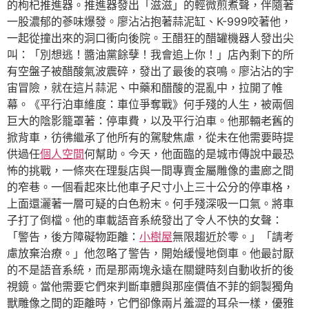
的枸杞推進器。推進器發出「滋滋」的輕微煎煮聲，伴隨著
一股濃郁的蔘味爆發。廖沾沾抱著蒜泥缸、K-999咬著他，
一起從撞出來的洞口衝向後院。王醋狂的醋罐機器人發出尖
叫：「別想逃！醬油黨餘孽！我會追上你！」店內剩下的所
有空盤子被醋酸氣波震碎，發出了最後的哀鳴。廖沾沾的宇
宙冒險，就在這片蒜泥、中藥和醋酸的混亂中，拉開了帷
幕。《平行泊車維度：車位爭奪戰》何手殘的人生，被兩個
巨大的陰影籠罩著：停車費，以及平行泊車。他那輛老舊的
掀背車，彷彿繼承了他所有的駕駛焦慮，從未在他需要時提
供過任
個人空間
何幫助。今天，他面臨的是城市傳說中最恐
怖的挑戰，一條夾在理髮店與一間專賣金屬雕像的畫廊之間
的窄巷。一個看起來比他車子尺寸小上三十公分的停車格，
上面還灑著一層可疑的白色粉末。何手殘深吸一口氣。將車
子打了倒檔。他的車載語音系統發出了令人不快的女聲：
「警告，後方障礙物距離：
小樹屋
無限趨近於零。」「請考
慮放棄治療。」他忽略了警告，開始緩慢地倒車。他最討厭
的不是語音系統，而是那兩塊永遠在關鍵時刻自動收折的後
視鏡。當他需要它們來判斷車體與那座價值不菲的銅製獨角
獸雕像之間的距離時，它們卻像兩片羞澀的耳朵一樣，優雅