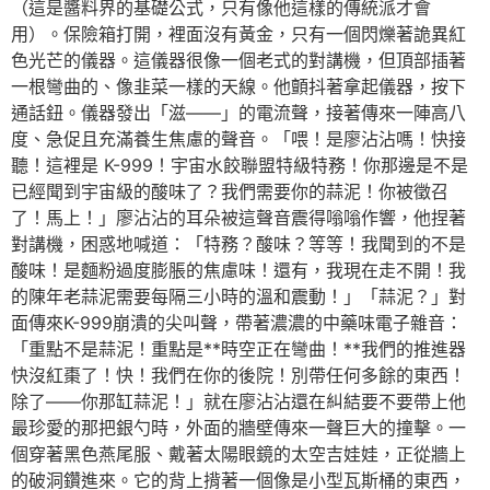
（這是醬料界的基礎公式，只有像他這樣的傳統派才會
用）。保險箱打開，裡面沒有黃金，只有一個閃爍著詭異紅
色光芒的儀器。這儀器很像一個老式的對講機，但頂部插著
一根彎曲的、像韭菜一樣的天線。他顫抖著拿起儀器，按下
通話鈕。儀器發出「滋——」的電流聲，接著傳來一陣高八
度、急促且充滿養生焦慮的聲音。「喂！是廖沾沾嗎！快接
聽！這裡是 K-999！宇宙水餃聯盟特級特務！你那邊是不是
已經聞到宇宙級的酸味了？我們需要你的蒜泥！你被徵召
了！馬上！」廖沾沾的耳朵被這聲音震得嗡嗡作響，他捏著
對講機，困惑地喊道：「特務？酸味？等等！我聞到的不是
酸味！是麵粉過度膨脹的焦慮味！還有，我現在走不開！我
的陳年老蒜泥需要每隔三小時的溫和震動！」「蒜泥？」對
面傳來K-999崩潰的尖叫聲，帶著濃濃的中藥味電子雜音：
「重點不是蒜泥！重點是**時空正在彎曲！**我們的推進器
快沒紅棗了！快！我們在你的後院！別帶任何多餘的東西！
除了——你那缸蒜泥！」就在廖沾沾還在糾結要不要帶上他
最珍愛的那把銀勺時，外面的牆壁傳來一聲巨大的撞擊。一
個穿著黑色燕尾服、戴著太陽眼鏡的太空吉娃娃，正從牆上
的破洞鑽進來。它的背上揹著一個像是小型瓦斯桶的東西，