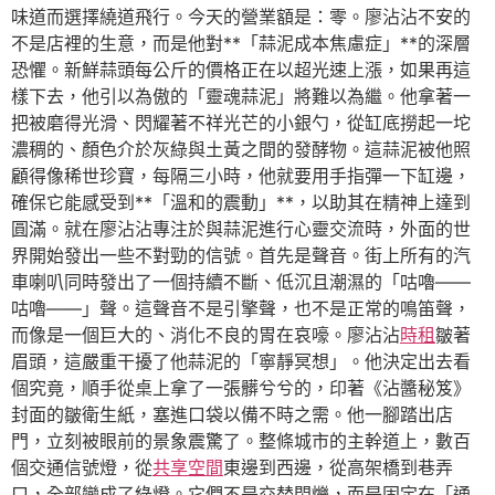
味道而選擇繞道飛行。今天的營業額是：零。廖沾沾不安的
不是店裡的生意，而是他對**「蒜泥成本焦慮症」**的深層
恐懼。新鮮蒜頭每公斤的價格正在以超光速上漲，如果再這
樣下去，他引以為傲的「靈魂蒜泥」將難以為繼。他拿著一
把被磨得光滑、閃耀著不祥光芒的小銀勺，從缸底撈起一坨
濃稠的、顏色介於灰綠與土黃之間的發酵物。這蒜泥被他照
顧得像稀世珍寶，每隔三小時，他就要用手指彈一下缸邊，
確保它能感受到**「溫和的震動」**，以助其在精神上達到
圓滿。就在廖沾沾專注於與蒜泥進行心靈交流時，外面的世
界開始發出一些不對勁的信號。首先是聲音。街上所有的汽
車喇叭同時發出了一個持續不斷、低沉且潮濕的「咕嚕——
咕嚕——」聲。這聲音不是引擎聲，也不是正常的鳴笛聲，
而像是一個巨大的、消化不良的胃在哀嚎。廖沾沾
時租
皺著
眉頭，這嚴重干擾了他蒜泥的「寧靜冥想」。他決定出去看
個究竟，順手從桌上拿了一張髒兮兮的，印著《沾醬秘笈》
封面的皺衛生紙，塞進口袋以備不時之需。他一腳踏出店
門，立刻被眼前的景象震驚了。整條城市的主幹道上，數百
個交通信號燈，從
共享空間
東邊到西邊，從高架橋到巷弄
口，全部變成了綠燈。它們不是交替閃爍，而是固定在「通