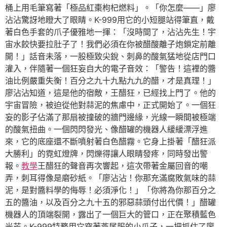
桶上用毛筆寫著「極品紅棗枸杞燃料」。「你怎麼——」廖
沾沾驚訝地瞪大了眼睛。K-999用它的小短腿站得筆直，戴
著白色手套的爪子優雅地一揮：「沒時間了，沾沾先生！宇
宙水餃快要拉肚子了！我們必須在你被醋酸離子炮鎖定前離
開！」話音未落，一股極致尖銳、刺鼻的酸氣猛地從店門口
灌入，伴隨著一個狂妄自大的電子音效：「警告！這裡的醬
油比例嚴重失衡！百分之九十九點九九的醋，才是真理！」
廖沾沾知道，這是他的宿敵，王醋狂，已經找上門了。他的
宇宙冒險，被迫從他對蒜泥的焦慮中，正式開始了。一個狂
妄的影子佔滿了那扇被撞破的牆門邊緣，光線一瞬間被極端
的酸氣扭曲。一個閃閃發光、像醋罐的機器人緩緩漂浮進
來，它的底座還不斷噴射著白色醋霧。它身上掛著「醋狂派
大勝利」的霓虹燈牌，閃爍得讓人眼睛發疼，同時發出警
報。
教學
王醋狂的聲音再次響起，這次帶著金屬回音的嘲
弄，刺耳得像是磨砂紙。「廖沾沾！你那充滿腐敗氣味的蒜
泥，是對醬料學的侮辱！必須淨化！」「你將為你那百分之
五的醬油，以及百分之九十五的邪惡蒜頭付出代價！」醋罐
機器人的頂端裂開，露出了一個巨大的管口，正在聚積藍色
光芒。K-999特務用它穿著燕尾服的小爪子，一把抓住了廖