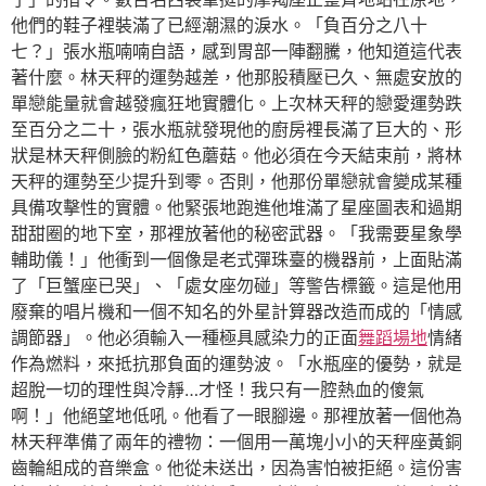
他們的鞋子裡裝滿了已經潮濕的淚水。「負百分之八十
七？」張水瓶喃喃自語，感到胃部一陣翻騰，他知道這代表
著什麼。林天秤的運勢越差，他那股積壓已久、無處安放的
單戀能量就會越發瘋狂地實體化。上次林天秤的戀愛運勢跌
至百分之二十，張水瓶就發現他的廚房裡長滿了巨大的、形
狀是林天秤側臉的粉紅色蘑菇。他必須在今天結束前，將林
天秤的運勢至少提升到零。否則，他那份單戀就會變成某種
具備攻擊性的實體。他緊張地跑進他堆滿了星座圖表和過期
甜甜圈的地下室，那裡放著他的秘密武器。「我需要星象學
輔助儀！」他衝到一個像是老式彈珠臺的機器前，上面貼滿
了「巨蟹座已哭」、「處女座勿碰」等警告標籤。這是他用
廢棄的唱片機和一個不知名的外星計算器改造而成的「情感
調節器」。他必須輸入一種極具感染力的正面
舞蹈場地
情緒
作為燃料，來抵抗那負面的運勢波。「水瓶座的優勢，就是
超脫一切的理性與冷靜…才怪！我只有一腔熱血的傻氣
啊！」他絕望地低吼。他看了一眼腳邊。那裡放著一個他為
林天秤準備了兩年的禮物：一個用一萬塊小小的天秤座黃銅
齒輪組成的音樂盒。他從未送出，因為害怕被拒絕。這份害