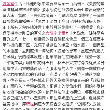
會議室
生活，比他想象中還要無理頭一百萬倍。《失控的星
座運勢與單戀狂想曲》張水瓶從他那張覆蓋著七層舊報紙的
單人床上驚醒，不是因為鬧鐘，而是因為屋頂傳來了一陣震
耳欲聾的廣播聲。「緊急！緊急！今日星座運勢超級大修
正！所有天秤座請注意！由於月球剛剛打了一個噴嚏，您的
戀愛機率從昨日的百分之
會議室出租
九十九點九，陡降至負
百分之八十七！」廣播員的聲音聽起來像是一個正在經歷中
年危機的雙子座，充滿了戲劇性的絕望。張水瓶，一個典型
的水瓶座，立刻感到一陣恐慌，這是他患有「星座預報壓力
症候群」後的標準反應。他單戀著住在隔壁棟、經營一家
「平衡美學」咖啡館的林天秤。林天秤完美得像是從黃金分
割線中走出來的藝術品。而張水瓶的人生，則像一團被獅子
座暴君隨意亂踢的毛線球，充滿了混亂與錯位。他衝到窗
邊，往外看去。整座城市已經因為這個突如其來的「超級修
正」而陷入了荒謬的混亂。街道上的雙魚座們，開始不受控
制地流下鹹鹹的海水淚，他們無法停止地哭泣，導致城市低
窪處已經形成了小型潟湖。那些摩羯座的上班族，嚴格遵守
著廣播中「摩
時租
羯座今天適合原地踏步，否則將失去襪
子」的指令。數百名西裝筆挺的摩羯座正整齊地站在原地，