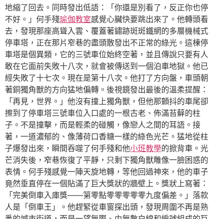
地縮了回去。同時發出低語：「你還是別看了，反正你也停
不好。」何手殘
瑜伽教室
感覺心臟快要跳出來了。他轉頭看
去，發現那座高聳入雲、覆蓋著鏽跡斑斑鐵網的多層機械式
停車塔，正在那片窄巷的盡頭散發出不正常的綠光。這棟停
車塔是個異類，它的三號車位始終空著，並且傳說只要有人
敢在它面前失敗十八次，就會被傳送到一個泊車地獄。他已
經失敗了十七次。現在是第十八次。他打了方向盤，車頭朝
著銅獨角獸的方向猛地偏轉。後視鏡發出最後的溫柔提醒：
「再見，世界。」他沒有撞上獨角獸，但他那顫抖的車尾卻
擦到了停車塔三號車位入口處的一根古老、佈滿苔蘚的柱
子。不是撞擊，而是輕柔的碰觸，像戀人之間的耳語。接
著，一道濃郁的、像薄荷口香糖一樣的綠色光芒。猛地從柱
子爆發出來，瞬間吞噬了何手殘和他
小班教學
的掀背車。光
芒消失後，窄巷恢復了平靜，只剩下獨角獸雕像一臉困惑的
表情。何手殘感覺一陣天旋地轉，等他回過神來，他的車子
竟然垂直停在一個貼滿了巨大獎狀的牆壁上。獎狀上寫著：
「完美倒車入庫獎——第零點零零零零零九度偏差。」落款
人是「倒車王」。他趕緊從車窗探出頭，發現周圍不再是熟
悉的城市街道，而是一望無際、由無數白線和編號組成的巨