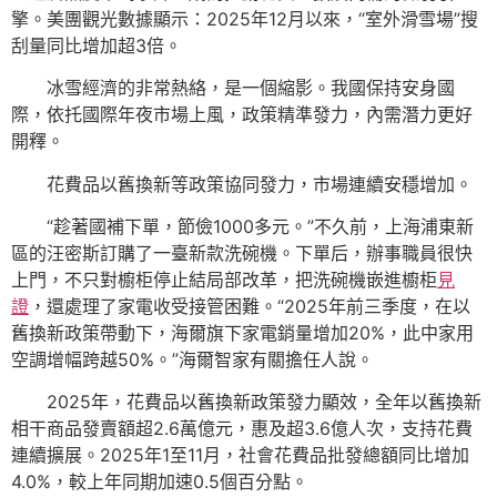
擎。美團觀光數據顯示：2025年12月以來，“室外滑雪場”搜
刮量同比增加超3倍。
冰雪經濟的非常熱絡，是一個縮影。我國保持安身國
際，依托國際年夜市場上風，政策精準發力，內需潛力更好
開釋。
花費品以舊換新等政策協同發力，市場連續安穩增加。
“趁著國補下單，節儉1000多元。”不久前，上海浦東新
區的汪密斯訂購了一臺新款洗碗機。下單后，辦事職員很快
上門，不只對櫥柜停止結局部改革，把洗碗機嵌進櫥柜
見
證
，還處理了家電收受接管困難。“2025年前三季度，在以
舊換新政策帶動下，海爾旗下家電銷量增加20%，此中家用
空調增幅跨越50%。”海爾智家有關擔任人說。
2025年，花費品以舊換新政策發力顯效，全年以舊換新
相干商品發賣額超2.6萬億元，惠及超3.6億人次，支持花費
連續擴展。2025年1至11月，社會花費品批發總額同比增加
4.0%，較上年同期加速0.5個百分點。