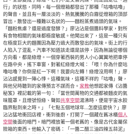
行」的狀態，同時，每一個燈箱都發出了那種「咕嚕咕嚕」
的聲音，並且有一層淡淡的、熱氣騰騰的白霧從燈箱的頂部
冒出，散發出一種難以名狀的——麵粉蒸煮過頭的氣味。
「麵粉焦慮？還是過度發酵？」廖沾沾是個醬料學家，對所
有食物相關的氣味都極度敏感。他聞出來了，這是一種只有
在極度巨大的麵團因為壓力過大而散發出的氣味。街上的行
人陷入了混亂。汽車不知道該走還是該停，因為無論從哪個
方向看，都是綠燈。一個穿著西裝的男人小心翼翼地把車停
在路中央，搖下車窗，對著紅綠燈大喊：「喂！你為什麼咕
嚕咕嚕？你倒是紅一下啊！我要向左轉！綠燈沒用啊！」廖
沾沾感覺到一陣心悸。這種氣味，這種不祥的「咕嚕」聲，
與他兒時聽到的家傳預言不謀而合。
家教
他想起家傳《沾醬
秘笈》裡記載的第一句：「當世間萬物的交通都被麵皮的氣
味籠罩，且燈號恒綠、聲如
共享空間
湯沸時，便是宇宙水餃
臨界點到來之時。」「七點五個地球年…怎麼這麼快？」廖
沾沾猛地衝回店裡，衝到後廚，打開了一個藏在舊冰櫃
個人
空間
後面的暗門。暗門裡放著一個老舊的、像是古代金屬保
險箱的東西。他輸入了密碼：「一醬二醋三油四辣五蒜泥」