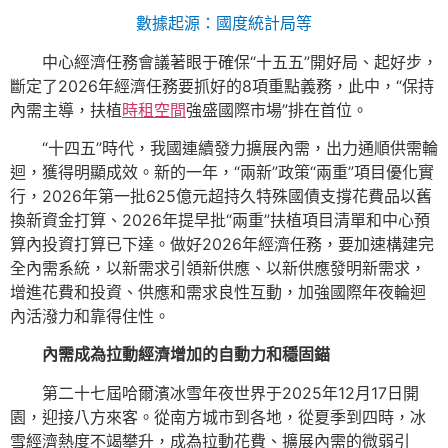
數據起源：國度統計局等
中心經濟任務會議著眼于確保“十五五”開好局、起好步，
斷定了2026年經濟任務要抓好的8項重點義務，此中，“保持
內需主導，扶植
時租空間
強盛國際市場”排在首位。
“十四五”時代，我國連續發力擴展內需，出力通順供需輪
迴，獲得明顯成效。新的一年，“兩新”政策“兩重”項目優化實
行，2026年第一批625億元超持久特殊國債支撐花費品以舊
換新資金打算、2026年提早批“兩重”扶植項目清單和中心預
算內投資打算已下達。做好2026年經濟任務，要加速構建完
全內需系統，以新需求引領新供應、以新供應發明新需求，
增進花費和投資、供應和需求良性互動，加強國際年夜輪迴
內活潑力和靠得住性。
內需成為拉動經濟增加的自動力和穩固錨
第二十七屆哈爾濱冰雪年夜世界于2025年12月17日開
園，迎接八方來客。從南方城市到各地，從夏季到四時，冰
雪經濟熱度不竭攀升，成為拉動花費、擴展內需的微弱引