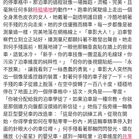
的停車格中。那泊車的過程就像一場舞蹈，流暢、完美，且
毫無任何多餘
時租場地
的動作**。跑車的駕駛座上走出一個
全身黑色皮衣的女人，她戴著一副透明護目鏡，冷酷地朝著
何手殘的方向走來。她的步伐優雅而精準，每一步都像是被
測量過一樣，完美地落在網格線上。「車影大人！」泊車警
察們立刻立正站好，連測量尺都顫抖著不敢發出聲音。她走
到何手殘面前，輕蔑地掃了一眼他那輛垂直貼在牆上的掀背
車，語氣冰冷。「新手，你的車技像一團混亂的毛線球。你
污染了泊車維度的純粹性。」「但你的後視鏡貼紙——『永
不放棄』，讓我看到了一絲愚蠢的勇氣。」車影大人突然掏
出一個像是遙控器的裝置，對著何手殘的車子按了一下。何
手殘的車子從牆上脫落，在空中旋轉了一百八十度，穩穩地
停在了地面上的一個停車格中。這次，夾角是——零度。
「你被分配給我的泊車學徒了。如果泊車是一種宗教，你就
是那個連方向盤都沒摸過的新信徒。」她指了指旁邊一輛像
是巨型嬰兒車的改造車：「這是你的訓練工具，從現在開
始，你得學會如何在零點零零一秒內，將這輛車精準停入對
面的針眼大小的車位裡。」何手殘看著那輛閃閃發光、還在
播放《小星星》的嬰兒車，感到一陣眩暈。泊車維度的
共享