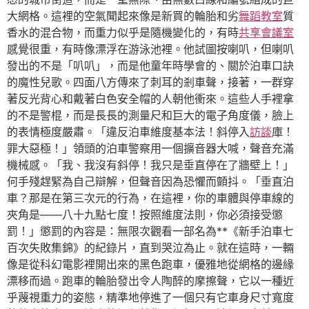
大網格。這裡的空氣聞起來像是新買的輪胎和劣
舞蹈教室
質
香水的混合物，而重力似乎是隨機變化的，有時
共享會議室
感覺很重，有時像漂浮在游泳池裡。他試圖按喇叭，但喇叭
發出的不是「叭叭」，而是他童年時學會的、關於泊車口訣
的魔性兒歌。四面八方傳來了刺耳的剎車聲，接著，一群穿
著反光背心和戴著白色安全帽的人朝他衝來。這些人手裡拿
的不是警棍，而是長長的測量尺和巨大的電子角度儀，臉上
的表情極度嚴肅。「違反泊車維度基本法！斜停入
訪談
庫！
罪大惡極！」領頭的泊車警察用一個擴音器大喊，聲音充滿
機械感。「我、我沒有斜停！我只是垂直停在了牆壁上！」
何手殘趕緊為自己辯解，但聲音因為恐懼而顫抖。「垂直泊
車？那是在第三次元的行為，在這裡，你的車體與停車線的
夾角是——八十九點七度！按照維度法則，你必須接受懲
罰！」懲罰的內容是：無限次觀看一部名為**《新手泊車七
百次失敗集錦》的紀錄片，直到哭泣為止。就在這時，一輛
像是從科幻電影裡開出來的黑色跑車，優雅地從網格的邊緣
漂移而過。跑車的輪胎發出令人陶醉的摩擦聲，它以一種近
乎蔑視重力的姿態，精準地停進了一個只有它車身尺寸寬度