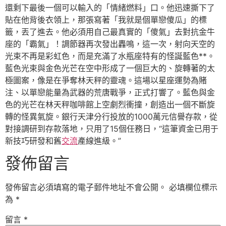
還剩下最後一個可以輸入的「情緒燃料」口。他迅速撕下了
貼在他背後衣領上，那張寫著「我就是個單戀傻瓜」的標
籤，丟了進去。他必須用自己最真實的「傻氣」去對抗金牛
座的「霸氣」！調節器再次發出轟鳴，這一次，射向天空的
光束不再是彩虹色，而是充滿了水瓶座特有的怪誕藍色**。
藍色光束與金色光芒在空中形成了一個巨大的、旋轉著的太
極圖案，像是在爭奪林天秤的靈魂。這場以星座運勢為賭
注、以單戀能量為武器的荒唐戰爭，正式打響了。藍色與金
色的光芒在林天秤咖啡館上空劇烈衝撞，創造出一個不斷旋
轉的怪異氣旋。銀行天津分行投放的1000萬元信譽存款，從
對接調研到存款落地，只用了15個任務日，“這筆資金已用于
新技巧研發和舊
交流
產線進級。”
發佈留言
發佈留言必須填寫的電子郵件地址不會公開。
必填欄位標示
為
*
留言
*