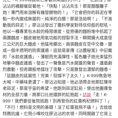
沾沾的褲腳催促著他。「快點！沾沾先生！那是醋酸離子
炮！專門用來溶解有機發酵物的！」「它會把你的蒜泥在零
點一秒內變成無菌的、純淨的白醋！那是浩劫啊！」「不准
動我的蒜泥！」廖沾沾發出了醬料學家對待信仰般的怒吼。
他以一種專業包水餃的極限速度，從旁邊的麵粉堆中抓起了
兩團麵皮。麵皮被他用氣功般的捏製手法，瞬間擴大成直徑
三公尺的巨大麵皮。他猛地擲出，兩張麵皮在空中交疊，變
成一個半透明的防禦護盾。這就是家傳《沾醬秘笈》中記載
的「水餃皮護盾」，薄韌而充滿彈性。藍色離子炮光束猛烈
地擊中麵皮護盾，發出了一聲像是汽水開蓋的聲音。護盾劇
烈震動，但奇蹟般地擋住了攻擊，只是散發出濃郁的麵香。
「這麵皮的延展性！完美！但撐不了太久！」K-999焦急地
大喊，中藥味更濃了。廖沾沾知道，他必須帶走他那缸陳年
老蒜泥，那是宇宙的希望。他跑到蒜泥缸前，使出他搬運食
材的全部力量，將那口比他還胖的缸抱起。
訪談
「走！K-
999！我們要從後院逃跑！別再管你的紅棗枸杞燃料了！」
「不行！燃料是文明的基礎！沒了紅棗我飛不遠！」吉娃娃
特務抗議。它用小嘴咬住廖沾沾的衣領，同時開啟了它背上