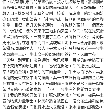
怕，就是純度最高的單戀情感。張水瓶咬緊牙關，將那個黃
銅齒輪音樂盒砸爛，將所有的齒輪都倒入「情感調節器」的
輸入口。機器發出刺耳的尖叫，接著，彈珠臺上的燈光開始
瘋狂閃爍，發出警告。「能量超載！檢測到極致純粹的單戀
能量！目標：提升天秤座運勢！」在機器的頂部，一個巨大
的、像彩虹一樣的光束筆直地射向天空。然而，就在光束衝
出屋頂的一瞬間，一輛塗滿了金色、裝飾著巨大公牛角的悍
馬車猛地停在咖啡館門口。駕駛座上走下一個全身肌肉、戴
著鑽石項圈的男人，那人正是林天秤的狂熱追求者——金牛
座霸總牛土豪。牛土豪一腳踢開咖啡館的門，大聲宣布：
「天秤！別管那什麼負運勢！我已經用一百噸的純金箔買下
了今天所有的壞運氣！」「從現在開始，你的運勢由我主
宰！我的金錢，就是你的正面能量！」牛土豪的行為，讓張
水瓶的光束在空中瞬間扭曲，與一種夾雜著銅臭味的金色光
芒對撞。天空開始下起了荒謬的雨。雨點不是水，而是閃耀
著淚光的小小黃銅齒輪。「不行！金牛座的物質力量太強
了！我的單戀被汙染了！」張水瓶大喊。他知道，如果牛土
豪的物質力量勝出，林天秤將會被困在一個充滿金錢和俗氣
的虛假愛情裡，而他將永遠失去機會。張水瓶看向那機器，