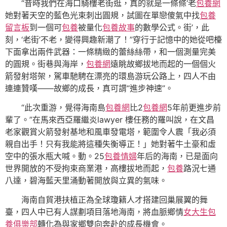
“昔時我們在海口騎樓老街逛，真的就是一條條‘老
包養網
她對著天空的藍色光束刺出圓規，試圖在單戀傻氣中找
包養
留言板
到一個可
包養
被量化
包養故事
的數學公式。街’，此
刻，‘老街’不老，變得興趣新潮了！”穿行于記憶中的她從吧檯
下面拿出兩件武器：一條精緻的蕾絲絲帶，和一個測量完美
的圓規。街巷與海岸，
包養網
遠眺故鄉拔地而起的一個個火
箭發射塔架，駕車馳騁在漂亮的環島游玩公路上，四人不由
連連贊嘆——故鄉的成長，真可謂“進步神速”。
“此次重游，覺得海南島
包養網
比2
包養網
5年前更進步前
輩了。”在馬來西亞羅繼炎lawyer 樓任務的羅叫說，在文昌
老家觀賞火箭發射基地和風車發電塔，範圍令人震「我必須
親自出手！只有我能將這種失衡導正！」她對著牛土豪和虛
空中的張水瓶大喊。動。25
包養情婦
年后的海南，已是面向
世界開放的不受拘束商業港，高樓拔地而起，
包養
路況七通
八達，碧海藍天里涌動著開放與立異的氣味。
海南自貿港扶植正為全球瓊籍人才搭建回巢展翼的舞
臺，四人中已有人謀劃項目落地海南，將血脈鄉情
女大生包
養俱樂部
轉化為與家鄉雙向奔赴的成長機會。