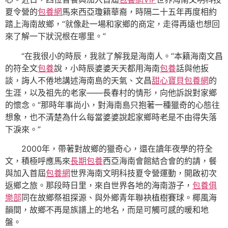
夏令營的
包養網
馬來西亞瓊籍華裔，時隔二十五年再度相約
踏上海南故鄉，“就像赴一場和家鄉的商定，走得再遠也想回
來了解一下狀況根在哪里。”
“在我很小的時辰，我就了解我是海南人。”本籍海南文昌
的符全文
包養
說，小時辰婆婆天天都用海南
包養
話與他扳
談，誨人不倦地講述海南島的天氣、文昌
甜心寶貝包養網
的
生涯，以及祖先的老家——長春村的情形，向他訴說對家鄉
的懷念。“那時年事尚小，對海南島只抱著一種獵奇的心態往
想象，也不清楚為什么每當婆婆說起家鄉時老是不由得失落
下淚來。”
2000年，帶著對故鄉的獵奇心，還在讀年夜學的符全
文，積極呼應馬來
長期包養
西亞海南會館結合會的約請，餐
與加入首屆
包養網
世界海南文明科技夏令營運動，開啟初次
返鄉之旅。那段時日里，來自世界各地的海南游子，
包養俱
樂部
同在故鄉祭祖探源、與外鄉青年聯袂植樹賽球。椰風海
韻間，故鄉不再是族譜上的地名，而是可觸可感的暖和地
盤。