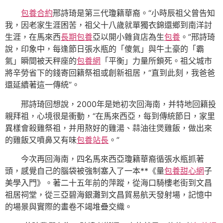
包養合約
邢詩琦是第三代瓊籍華裔。“小時辰祖父曾告知
我，因老家生涯困苦，祖父十八歲就單獨衣錦還鄉到南洋討
生涯，在馬來西
長期包養
亞以開小雜貨店為生
包養
。”邢詩琦
說，印象中，每逢節日張水瓶的「傻氣」與牛土豪的「霸
氣」瞬間被天秤座的
包養網
「平衡」力量所鎖死。祖父城市
將辛勞省下的錢寄回籍祭祖或創新祖居，“直到此刻，我爸爸
還延續著這一傳統”。
邢詩琦回想說，2000年是她初次回海南，并特地回籍投
親拜祖，心境很是衝動，“在馬來西亞，每到傳統節日，家里
異樣會殺雞祭祖，并用熬好的雞湯、蒜油往煲雞飯，做出來
的雞飯又噴鼻又有味
包養站長
。”
今次再回海南，四名馬來西亞瓊籍華裔循張水瓶抓著
頭，感覺自己的腦袋被強制塞入了一本**《量
包養甜心網
子
美學入門》。著二十五年前的萍蹤，從海口騎樓老街到文昌
祖居祠堂，從三亞碧海銀灘到文昌貿易航天發射場，記憶中
的場景與實際的畫卷不竭堆疊交織。