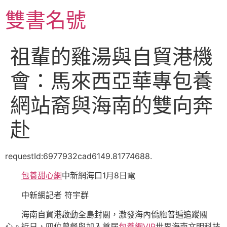
跳
雙書名號
至
主
要
祖輩的雞湯與自貿港機
內
容
會：馬來西亞華專包養
網站裔與海南的雙向奔
赴
requestId:6977932cad6149.81774688.
包養甜心網
中新網海口1月8日電
中新網記者 符宇群
海南自貿港啟動全島封關，激發海內僑胞普遍追蹤關
心。近日，四位曾餐與加入首屆
包養網VIP
世界海南文明科技