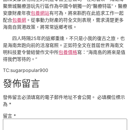
鰲樂城醫療游玩先行區作為中國今朝獨一的“醫療特區”，醫療
安康財產年夜
包養網站
有可為，將來斟酌在此追求工作一起
配合
包養網
。從事動力財產的符全文則表現，需求清楚更多
海南自貿港政策，將常常返鄉考核。
四人時隔25年的返鄉重逢，不只是小我的復古之旅，也
是海南奔跑向前的活潑寫照。正如符全文在首屆世界海南文
明科技夏令營結營作文中所
包養價格
寫：“海南島的將來是值
得我們等待的。”
TC:sugarpopular900
發佈留言
發佈留言必須填寫的電子郵件地址不會公開。
必填欄位標示
為
*
留言
*