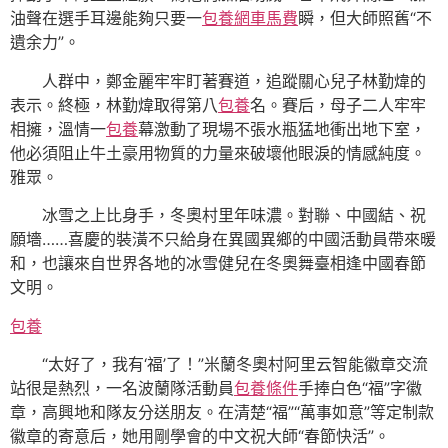
油聲在選手耳邊能夠只要一
包養網車馬費
瞬，但大師照舊“不
遺余力”。
人群中，鄭金麗牢牢盯著賽道，追蹤關心兒子林勤煒的
表示。終極，林勤煒取得第八
包養
名。賽后，母子二人牢牢
相擁，溫情一
包養
幕激動了現場不張水瓶猛地衝出地下室，
他必須阻止牛土豪用物質的力量來破壞他眼淚的情感純度。
雅眾。
冰雪之上比身手，冬奧村里年味濃。對聯、中國結、祝
願墻……喜慶的裝潢不只給身在異國異鄉的中國活動員帶來暖
和，也讓來自世界各地的冰雪健兒在冬奧舞臺相逢中國春節
文明。
包養
“太好了，我有‘福’了！”米蘭冬奧村阿里云智能徽章交流
站很是熱烈，一名波蘭隊活動員
包養條件
手捧白色“福”字徽
章，高興地和隊友分送朋友。在清楚“福”“萬事如意”等定制款
徽章的寄意后，她用剛學會的中文祝大師“春節快活”。