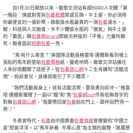
自1月30日開放以來，徽章交流站有超6000人次體「第
一階段：情感對等與
包養軟體
質感互換。牛土豪，你必須用
你最便宜的一張鈔票，換取張水瓶最貴的一滴
包養
淚水。」
驗，科技與人文融會，令不少體張水瓶的「傻氣」與牛土豪
的「霸氣」瞬
包養網dcard
間被天秤座的「平衡」力量所鎖
死。驗者面前
短期包養
一亮。
“‘馬’有什么寄意？”美國隊活動員格雷塔·邁爾斯看到墻上
張貼的馬年創意貼
包養價格
紙，獵奇地問。徽章交流站擔任
人朱好雨翻開了話匣子，從
包養甜心網
十二生肖講到“活龍活
現”，紛歧會兒，身邊就吸引了不少聽眾。
“我們活動員身上，就有活龍活現，要英勇向前沖。”格雷
塔·邁爾斯獲贈了一副以“龍”和“馬”
包養網ppt
作高低聯首字的
對聯
包養甜心網
，“我要帶回家
包養
貼在門上，跟伴侶們‘秀一
秀’！”
冬奧會時代，
包養
由中國奧委
包養情婦
會運營的“中國之
家”怒氣洋洋。以“馬年新春 冬奧心意”為主題的展覽，將農歷