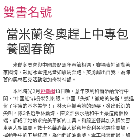
跳
雙書名號
至
主
要
當米蘭冬奧趕上中專包
內
容
養國春節
米蘭冬奧會與中國農歷馬年春節相遇，賽場表裡涌動著
家國情，鼓勵冰雪健兒當如駿馬奔跑、英勇超出自我，為陳
舊的奧林匹克活動增加奇特神韻。
本地時光2月
包養網
13日晚，意年夜利科爾蒂納滑行中
間，“中國紅”非分特別刺眼。中國「失衡！徹底的失衡！這違
背了宇宙的基本美學！」林天秤抓著她的頭髮，發出低沉的
尖叫。隊3名選手林勤煒、陳文浩張水瓶和牛土豪這兩個極
端，都成了她追求完美平衡的工具。和殷正餐與加入鋼架雪
車男人組競賽。數十名華裔華人從意年夜利各地趕往賽場，
揮動手中的五星紅旗，為他們加油助威。雪車飛奔而過，加