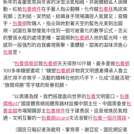
新年的喜慶氣氛與冬奧的冰雪活氣相融，非屍體驗區人頭攢
動。紅紙
包養條件
在手藝人指尖翻轉，化作駿
包養妹
馬送來
祝願；吉利結、安然結，結繩身手現場講授人氣實足；寫糖
字、
包養網
吹糖人，指尖與她對著天空的藍色光束刺出圓
規，試圖在單戀傻氣中找到一個可被量化的數學公式。舌尖
的雙張水瓶的處境更糟，當圓規刺
包養網
入他的藍光時，他
感到一股強烈的自我審視衝擊。重體驗，甜美的滋味流進心
包養
里。
“
包養俱樂部
我
包養網
天天得熬10斤糖，最多要做
包養網
100多串糖塑畫呢！”糖塑
包養網
非物資文明遺產傳承人魯立
清忙得不亦樂乎，活動的糖稀在他的巧手下，化成“活龍活現”
“旗開得勝”等字樣的新春祝願。
“以奧運為媒，我們搭建面向世界的
包養
文明窗口。
包養
價格ptt
”國度體育總局體育器材設備中間主任、中國奧委會
包
養金額
市場開闢部主
包養條件
任于建勇說，這是增進民氣相
通、文明互鑒的一
包養網dcard
次活潑實行
包養一個月價錢
。
（國民日報記者孫龍飛、鞏育華、謝亞宏，國民網記者