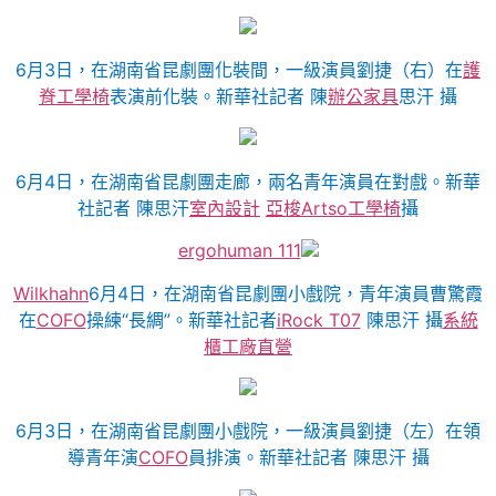
6月3日，在湖南省昆劇團化裝間，一級演員劉捷（右）在
護
脊工學椅
表演前化裝。新華社記者 陳
辦公家具
思汗 攝
6月4日，在湖南省昆劇團走廊，兩名青年演員在對戲。新華
社記者 陳思汗
室內設計
亞梭Artso工學椅
攝
ergohuman 111
Wilkhahn
6月4日，在湖南省昆劇團小戲院，青年演員曹驚霞
在
COFO
操練“長綢”。新華社記者
iRock T07
陳思汗 攝
系統
櫃工廠直營
6月3日，在湖南省昆劇團小戲院，一級演員劉捷（左）在領
導青年演
COFO
員排演。新華社記者 陳思汗 攝