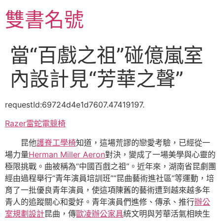
跳
雙書名號
至
主
要
當“百戲之祖”碰億嵐室
內
容
內設計見“芳華之聲”
requestId:69724d4e1d7607.47419197.
Razer雷蛇電競椅
昆他
護脊工學椅
知道，這場荒謬的戀愛考驗，已經從一
場力量
Herman Miller Aeron
對決，變成了一場美學與心靈的
極限挑戰。曲被稱為“中國百戲之祖”。近年來，湖南省昆劇團
經由過程舉行“青年演員培訓班”“昆曲藝術進社區”等運動，培
育了一批優良青年演員，使這項陳舊的藝術遭到越來越多年
青人的追蹤關心和愛好。青年演員們進修、傳承、推行
辦公
室規劃設計
昆曲，傳
歐凌辦公家具
統文明與芳華活氣相映生