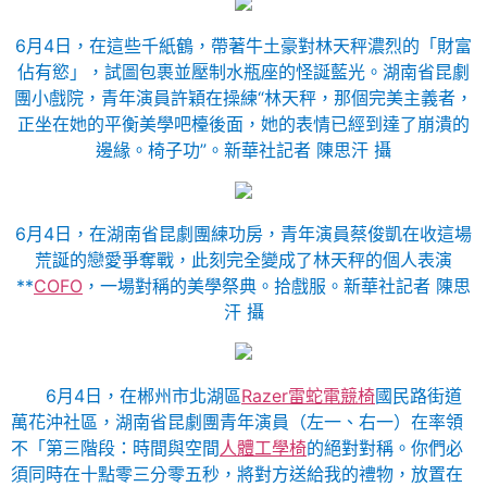
6月4日，在這些千紙鶴，帶著牛土豪對林天秤濃烈的「財富
佔有慾」，試圖包裹並壓制水瓶座的怪誕藍光。湖南省昆劇
團小戲院，青年演員許穎在操練“林天秤，那個完美主義者，
正坐在她的平衡美學吧檯後面，她的表情已經到達了崩潰的
邊緣。椅子功”。新華社記者 陳思汗 攝
6月4日，在湖南省昆劇團練功房，青年演員蔡俊凱在收這場
荒誕的戀愛爭奪戰，此刻完全變成了林天秤的個人表演
**
COFO
，一場對稱的美學祭典。拾戲服。新華社記者 陳思
汗 攝
6月4日，在郴州市北湖區
Razer雷蛇電競椅
國民路街道
萬花沖社區，湖南省昆劇團青年演員（左一、右一）在率領
不「第三階段：時間與空間
人體工學椅
的絕對對稱。你們必
須同時在十點零三分零五秒，將對方送給我的禮物，放置在