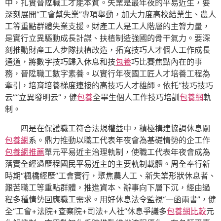
中，扎實晉陞職工才能本質。失業是最年夜的平易近生，要
深刻展開“工會幫失業”專項舉動，加大力度高校結業生、農人
工等重點群體失業支援。財產工人是工人階層的主膂力量，
是實行立異驅動成長計謀、扶植制造強國的骨干氣力。要深
刻推動財產工人步隊扶植改造，拓寬技巧人才個人工作成長
通道，將數字技巧歸入休息和技
包養
巧比賽焦點內在的事
務，晉陞職工數字素養。以實行年夜國工匠人才培養工程為
牽引，培育培養梯度連接的高技巧人才雄師。依托“技巧技巧
云”“立異發明云”，健
包養
全畢生個人工作技巧培訓
包養網
軌
制。
四是在保護職工符合法規權益中，積極構建協調休息關
包養網
系。鼎力推動以職工代表年夜會為基礎情勢的企工作
包養網推薦
單元平易近主治理軌制，使職工代表年夜會成為
落實全經過歷程國民平易近主的主要軌制載體。周全奉行新
時期“楓橋經歷”工會實行，聚焦農人工、新失業形狀休息者、
艱苦職工等重點群體，推進資本、辦事向下層下沉，經由過
程多種情勢回應職工需求。用好休息法令監視“一函兩書”，健
全“工會+法院+查察院+司法+人社”休息爭議多
包養網比較
元