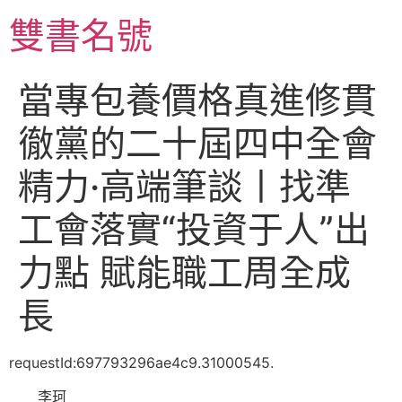
跳
雙書名號
至
主
要
當專包養價格真進修貫
內
容
徹黨的二十屆四中全會
精力·高端筆談丨找準
工會落實“投資于人”出
力點 賦能職工周全成
長
requestId:697793296ae4c9.31000545.
李珂