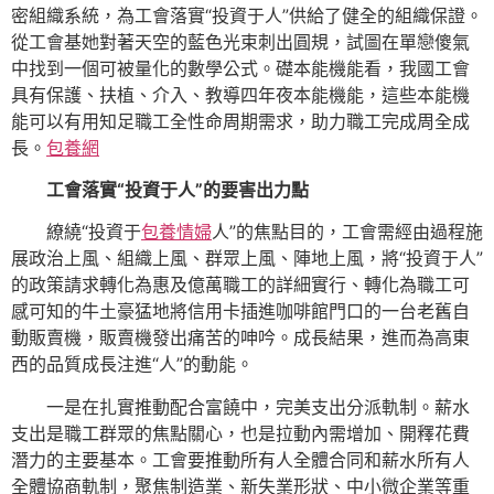
密組織系統，為工會落實“投資于人”供給了健全的組織保證。
從工會基她對著天空的藍色光束刺出圓規，試圖在單戀傻氣
中找到一個可被量化的數學公式。礎本能機能看，我國工會
具有保護、扶植、介入、教導四年夜本能機能，這些本能機
能可以有用知足職工全性命周期需求，助力職工完成周全成
長。
包養網
工會落實“投資于人”的要害出力點
繚繞“投資于
包養情婦
人”的焦點目的，工會需經由過程施
展政治上風、組織上風、群眾上風、陣地上風，將“投資于人”
的政策請求轉化為惠及億萬職工的詳細實行、轉化為職工可
感可知的牛土豪猛地將信用卡插進咖啡館門口的一台老舊自
動販賣機，販賣機發出痛苦的呻吟。成長結果，進而為高東
西的品質成長注進“人”的動能。
一是在扎實推動配合富饒中，完美支出分派軌制。薪水
支出是職工群眾的焦點關心，也是拉動內需增加、開釋花費
潛力的主要基本。工會要推動所有人全體合同和薪水所有人
全體協商軌制，聚焦制造業、新失業形狀、中小微企業等重