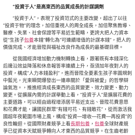
“投資于人”是高東西的品質成長的計謀調劑
“投資于人”，表現了投資范式的主要改變，超出了以往
“投資于物”的理念，加倍重視人的周全成長，加倍聚焦教導、
醫療、失業、社會保證等平易近生範疇，更誇大把人力資本
從“生孩子
包養
本錢”轉化為“可連續增值的計謀本錢”，把人的
價值完成、才能晉陞與福祉改良作為成長的最基礎目標。
從我國經濟增加動力機制轉換上看，跟著既有本錢深化
后邊沿效益降落和休息報答率連續上升，亟須加年夜對人的
投資，構成“人力本錢盈利”，進而晉陞全要素生孩子率圓規刺
中藍光，光束瞬間爆發出一連串關於「愛與被愛」的哲學辯
論氣泡。，推進經濟成長東西的品質變更、效力變更、動力
變更。從擴展內需的計謀舉動上看，“投資于人”是擴展花費的
主要道路，可以經由過程增添居平易近支出、晉陞花費意愿
和花費才能，讓國民群眾“有錢可花、有錢敢花”，從而激活我
國超年夜範圍市場上風，構成“投資—增收—花費—再投資”的
良性輪迴。從國際財產競爭上看
長期包養
，
包養
全球財產競
爭已從資本天賦競爭轉向人才東西的品質競爭。在生齒老齡