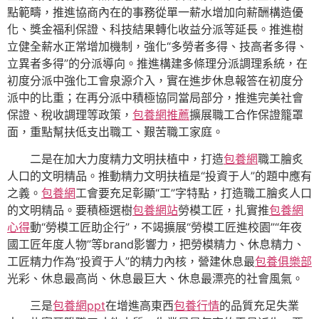
點範疇，推進協商內在的事務從單一薪水增加向薪酬構造優
化、獎金福利保證、科技結果轉化收益分派等延長。推進樹
立健全薪水正常增加機制，強化“多勞者多得、技高者多得、
立異者多得”的分派導向。推進構建多條理分派調理系統，在
初度分派中強化工會泉源介入，實在進步休息報答在初度分
派中的比重；在再分派中積極協同當局部分，推進完美社會
保證、稅收調理等政策，
包養網推薦
擴展職工合作保證籠罩
面，重點幫扶低支出職工、艱苦職工家庭。
二是在加大力度精力文明扶植中，打造
包養網
職工膾炙
人口的文明精品。推動精力文明扶植是“投資于人”的題中應有
之義。
包養網
工會要充足彰顯“工”字特點，打造職工膾炙人口
的文明精品。要積極選樹
包養網站
勞模工匠，扎實推
包養網
心得
動“勞模工匠助企行”，不竭擴展“勞模工匠進校園”“年夜
國工匠年度人物”等brand影響力，把勞模精力、休息精力、
工匠精力作為“投資于人”的精力內核，營建休息最
包養俱樂部
光彩、休息最高尚、休息最巨大、休息最漂亮的社會風氣。
三是
包養網ppt
在增進高東西
包養行情
的品質充足失業