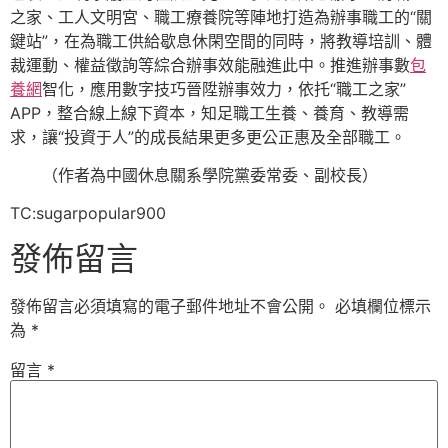
之家、工人文明宮、職工療養院等陣地打造為辦事職工的“關
鍵站”，在為職工供給歇息休閑空間的同時，將教導培訓、體
裁運動、權益徵詢等綜合辦事效能融進此中。推進辦事數
包
養網
智化，應用數字技巧晉陞辦事效力，依托“職工之家”
APP，整合線上線下資本，知足職工生養、養育、教導需
求，讓“投資于人”的成長結果更多更公正惠及全部職工。
（作者為中國休息關系學院黨委常委、副校長）
TC:sugarpopular900
發佈留言
發佈留言必須填寫的電子郵件地址不會公開。
必填欄位標示
為
*
留言
*