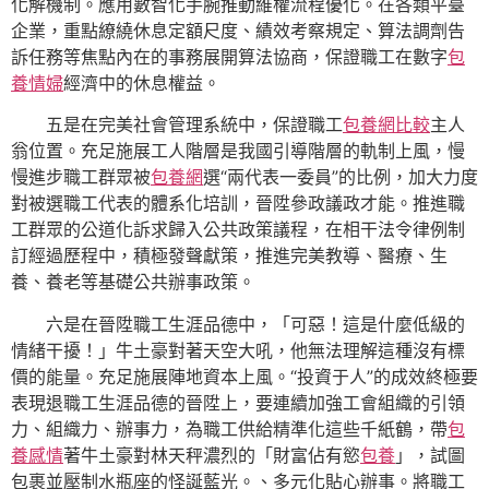
化解機制。應用數智化手腕推動維權流程優化。在各類平臺
企業，重點繚繞休息定額尺度、績效考察規定、算法調劑告
訴任務等焦點內在的事務展開算法協商，保證職工在數字
包
養情婦
經濟中的休息權益。
五是在完美社會管理系統中，保證職工
包養網比較
主人
翁位置。充足施展工人階層是我國引導階層的軌制上風，慢
慢進步職工群眾被
包養網
選“兩代表一委員”的比例，加大力度
對被選職工代表的體系化培訓，晉陞參政議政才能。推進職
工群眾的公道化訴求歸入公共政策議程，在相干法令律例制
訂經過歷程中，積極發聲獻策，推進完美教導、醫療、生
養、養老等基礎公共辦事政策。
六是在晉陞職工生涯品德中，「可惡！這是什麼低級的
情緒干擾！」牛土豪對著天空大吼，他無法理解這種沒有標
價的能量。充足施展陣地資本上風。“投資于人”的成效終極要
表現退職工生涯品德的晉陞上，要連續加強工會組織的引領
力、組織力、辦事力，為職工供給精準化這些千紙鶴，帶
包
養感情
著牛土豪對林天秤濃烈的「財富佔有慾
包養
」，試圖
包裹並壓制水瓶座的怪誕藍光。、多元化貼心辦事。將職工