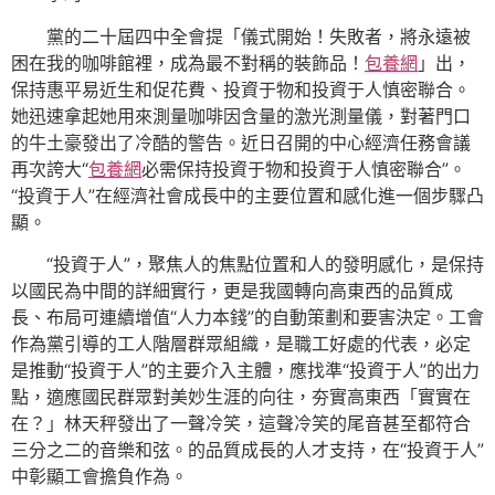
黨的二十屆四中全會提「儀式開始！失敗者，將永遠被
困在我的咖啡館裡，成為最不對稱的裝飾品！
包養網
」出，
保持惠平易近生和促花費、投資于物和投資于人慎密聯合。
她迅速拿起她用來測量咖啡因含量的激光測量儀，對著門口
的牛土豪發出了冷酷的警告。近日召開的中心經濟任務會議
再次誇大“
包養網
必需保持投資于物和投資于人慎密聯合”。
“投資于人”在經濟社會成長中的主要位置和感化進一個步驟凸
顯。
“投資于人”，聚焦人的焦點位置和人的發明感化，是保持
以國民為中間的詳細實行，更是我國轉向高東西的品質成
長、布局可連續增值“人力本錢”的自動策劃和要害決定。工會
作為黨引導的工人階層群眾組織，是職工好處的代表，必定
是推動“投資于人”的主要介入主體，應找準“投資于人”的出力
點，適應國民群眾對美妙生涯的向往，夯實高東西「實實在
在？」林天秤發出了一聲冷笑，這聲冷笑的尾音甚至都符合
三分之二的音樂和弦。的品質成長的人才支持，在“投資于人”
中彰顯工會擔負作為。