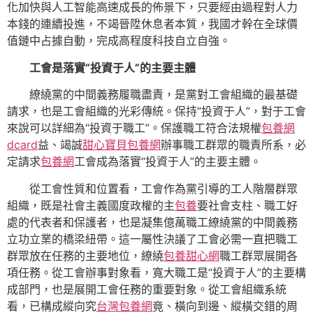
化加快與人工智能高速成長的佈景下，只要經由過程對人力
本錢的連續投進，不竭晉陞休息者本質，我國才幹在全球價
值鏈中占據自動，完成高程度科技自立自強。
工會是落實“投資于人”的主要主體
繚繞黨的中間義務履職盡責，是黨對工會組織的最基礎
請求，也是工會組織的光彩傳統。保持“投資于人”，對于工會
來說可以詳細為“投資于職工”。保護職工符合法規權
包養網
dcard
益、竭誠
甜心寶貝包養網
辦事職工群眾的職責所系，必
定請求
包養網
工會成為落實“投資于人”的主要主體。
從工會性質和位置看，工會作為黨引導的工人階層群眾
組織，既是社會主義國度政權的主
包養
要社會支柱、職工好
處的代表者和保護者，也是凝集億萬職工繚繞黨的中間義務
立功立業的橋梁紐帶。這一屬性決議了工會必需一直把職工
群眾放在任務的主要地位，繚繞
包養甜心網
職工群眾展開各
項任務。從工會辦事對象看，寬大職工是“投資于人”的主要構
成部門，也是展開工會任務的重要對象。從工會組織系統
看，已構成縱向究
台灣包養網
竟、橫向到邊、縱橫交錯的周