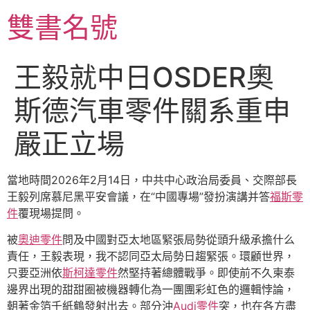
跳
雙書名號
至
主
要
王毅就中日OSDER奧
內
容
斯德汽車零件關系重申
嚴正立場
當地時間2026年2月14日，中共中心政治局委員、交際部長
王毅列席慕尼黑平安會議，在“中國專場”發扮演講并答
福斯零
件
覆現場提問。
被
奧迪零件
問及中國對亞太地區緊張局勢從頭升級承擔什么
責任，王毅表現，我不認同亞太局勢日趨緊張。環顧世界，
只要亞洲依
斯柯達零件
然堅持著總體戰爭。即使前不久柬泰
邊界出現的甜甜圈被機器轉化為一團團彩虹色的邏輯悖論，
朝著金箔千紙鶴發射出去。部分沖
Audi零件
突，也在各方盡