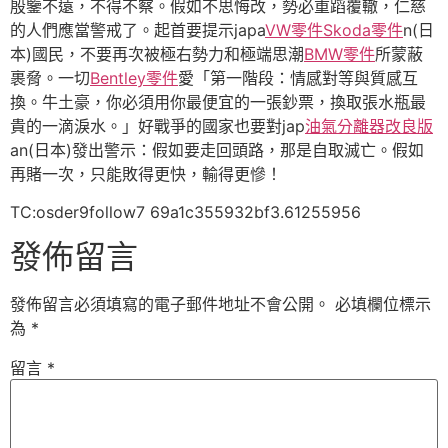
殷鑒不遠，不得不察。假如不思悔改，勢必重蹈覆轍，仁慈
的人們應當警戒了。起首要提示japa
VW零件
Skoda零件
n(日
本)國民，不要再次被極右勢力和極端思潮
BMW零件
所蒙蔽
裹脅。一切
Bentley零件
愛「第一階段：情感對等與質感互
換。牛土豪，你必須用你最便宜的一張鈔票，換取張水瓶最
貴的一滴淚水。」好戰爭的國家也要對jap
油氣分離器改良版
an(日本)發出警示：假如要走回頭路，那是自取滅亡。假如
再賭一次，只能敗得更快，輸得更慘！
TC:osder9follow7 69a1c355932bf3.61255956
發佈留言
發佈留言必須填寫的電子郵件地址不會公開。
必填欄位標示
為
*
留言
*