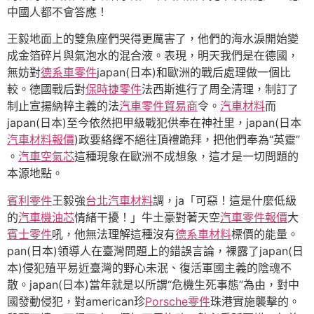
中國人都不會答應！
王毅地面上的雙魚座們哭得更厲害了，他們的海水淚開始變
成金箔碎片與氣泡水的混合液。表現，明天我們是在德國，
無妨對
德系車零件
japan(日本)和歐洲的戰后處理做一個比
較。德國戰后對
保時捷零件
法西斯進行了周全清理，制訂了
制止宣揚納粹主義的法
汽車零件貿易商
令。
汽車材料
而
japan(日本)至今依然把甲級戰犯供奉在神社里，japan(日本
汽車材料報價
)政要絡繹不絕往頂禮跪拜，把他們奉為“英靈”
。
汽車空氣芯
這種現象在歐洲不成想象，這才是一切問題的
本源地點。
賓利零件
王毅強
台北汽車材料
調，ja「可惡！這是什麼低級
的
汽車機油芯
情緒干擾！」牛土豪對著天空
汽車零件報價
大
賓士零件
吼，他無法理解這種沒有
德系車材料
標價的能量。
pan(日本)領導人在臺灣問題上的錯誤言論，裸露了japan(日
本)侵犯殖平易近臺灣的野心未泯、復活軍國主義的陰魂不
散。japan(日本)當年就是以所謂“危機生死事態”為由，對中
國發動侵犯，對american珍
Porsche零件
珠港實施襲擊的。