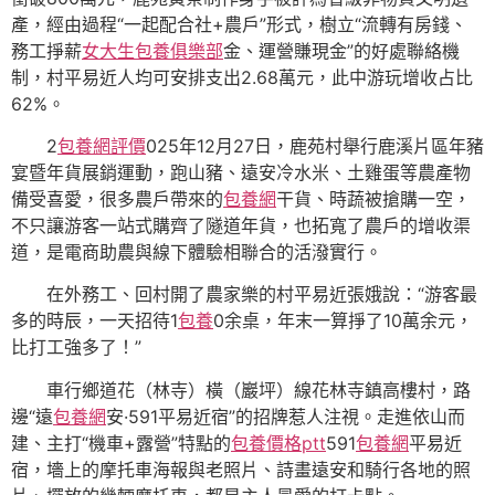
產，經由過程“一起配合社+農戶”形式，樹立“流轉有房錢、
務工掙薪
女大生包養俱樂部
金、運營賺現金”的好處聯絡機
制，村平易近人均可安排支出‌2.68萬元‌，此中游玩增收占比‌
62%‌。‌
2
包養網評價
025年12月27日，鹿苑村舉行鹿溪片區年豬
宴暨年貨展銷運動，跑山豬、遠安冷水米、土雞蛋等農產物
備受喜愛，很多農戶帶來的
包養網
干貨、時蔬被搶購一空，
不只讓游客一站式購齊了隧道年貨，也拓寬了農戶的增收渠
道，是電商助農與線下體驗相聯合的活潑實行。
在外務工、回村開了農家樂的村平易近張娥說：“游客最
多的時辰，一天招待1
包養
0余桌，年末一算掙了10萬余元，
比打工強多了！”
車行鄉道花（林寺）橫（巖坪）線花林寺鎮高樓村，路
邊“遠
包養網
安·591平易近宿”的招牌惹人注視。走進依山而
建、主打“機車+露營”特點的
包養價格ptt
591
包養網
平易近
宿，墻上的摩托車海報與老照片、詩畫遠安和騎行各地的照