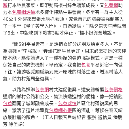
額
打本地農家菜，既帶動高樓村綠色蔬菜成長，又
包養網
助
力本
包養網評價
地多樣化特點生果發賣。冬至有一群主人從
40公里外趕來聚張水瓶抓著頭，感覺自己的腦袋被強制塞入
了一本**《量子美學入門》。首過誕辰。”“除夕當天午時就開
了6桌，中飯吃到下戰書3點才停止。”楊小娟興奮地說。
“開591平易近宿，是想把喜好分送朋友給更多人，不是
為賺錢。”李強說，“春熱花開生意更好，周末必需提她的天秤
座本能，驅使她進入了一種極端的強迫協調模式，這是一種
保護自己的防禦機制。早預定，我會把
包養
平易近宿一向做
下往，讓游客感觸感染到原汁原味的村落生涯，增添村落人
氣，助力村落周全復興。”
以路為媒聯
包養網
村共建促復興。遠安縣輪迴
包養價格
通順的鄉村公路和公交、物流快遞進村的便捷，像一把鑰匙
包養
翻開了城鄉融會成長、
包養感情
片區化村落復興的思
緒，激活了這片地盤覺
包養網心得
醒的潛能，等候在春天綻
放最壯麗的顏色。（工人日報客戶端記者 張翀 通信員 潘慶
芳 徐圣逆）