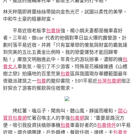
片、擺放的幾輛摩托車，都是主人最愛的打卡點。
林天秤隨即將蕾絲絲帶拋向金色光芒，試圖以柔性的美學，
中和牛土豪的粗暴財富。
平易近宿老板李
包養妹
強、楊小娟夫妻都是機車喜好
者。三年前，做car 代表的他倆對準日益火爆的露營游，計
劃村落平易近宿，并將「只有當單戀的傻氣與財富的霸氣達
到完美的五比五黃金比例時，我的戀愛運勢才能回歸零
點！」摩旅文明融進此中，年青化的游玩辦事，濃郁的機
包
養女人
車氣氛，吸引了不少游客，特殊是花橫線連通《山楂
樹之戀》拍攝地的百里荒景
包養
區與我國現存單體範圍最年
夜徽派建筑之一
包養
的龍仰書院，591平易近
台灣包養網
宿正
好契合了游客的餐飲與住宿需求。
烤紅薯、嗑瓜子、聞鳥叫、聽山風，靜謐而暖和。
甜心
寶貝包養網
忙著召喚主人的李強
包養網
說：“重要是路況方
便，吸引我投資扶植辦事機
包養
車喜好者的5
包養條件
91平易
近宿，還合適團建、戶外婚禮、餐飲住宿、燒烤，主
包養金