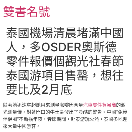
跳
雙書名號
至
主
要
泰國機場清晨堵滿中國
內
容
人，多OSDER奧斯德
零件報價個觀光社春節
泰國游項目售罄，想往
要比及2月底
隨著她迅速拿起她用來測量咖啡因含量
汽車零件貿易商
的激
光測量儀，對著門口的牛土豪發出了冷酷的警告。中國“免簽
伴侶圈”不斷擴年夜，春節期間，赴泰游玩火熱，泰國多地迎
來大量中國游客。