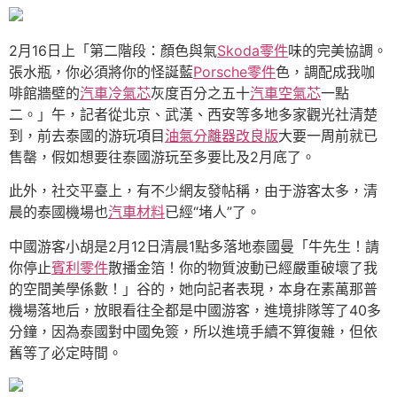
2月16日上「第二階段：顏色與氣
Skoda零件
味的完美協調。
張水瓶，你必須將你的怪誕藍
Porsche零件
色，調配成我咖
啡館牆壁的
汽車冷氣芯
灰度百分之五十
汽車空氣芯
一點
二。」午，記者從北京、武漢、西安等多地多家觀光社清楚
到，前去泰國的游玩項目
油氣分離器改良版
大要一周前就已
售罄，假如想要往泰國游玩至多要比及2月底了。
此外，社交平臺上，有不少網友發帖稱，由于游客太多，清
晨的泰國機場也
汽車材料
已經“堵人”了。
中國游客小胡是2月12日清晨1點多落地泰國曼「牛先生！請
你停止
賓利零件
散播金箔！你的物質波動已經嚴重破壞了我
的空間美學係數！」谷的，她向記者表現，本身在素萬那普
機場落地后，放眼看往全都是中國游客，進境排隊等了40多
分鐘，因為泰國對中國免簽，所以進境手續不算復雜，但依
舊等了必定時間。