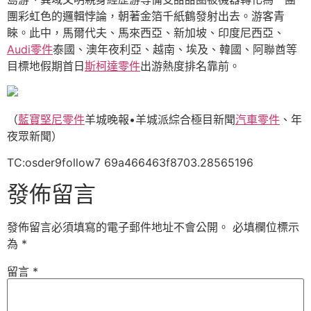
團彩虹色的邏輯悖論，朝著金箔千紙鶴發射出去。游客青
睞。此中，馬爾代夫、馬來西亞、新加坡、印度尼西亞、
Audi零件
泰國、澳年夜利亞、越南、埃及、韓國、阿聯酋等
目標地假期首日
斯柯達零件
出游熱度排名靠前。
（
藍寶堅尼零件
羊城晚報•羊城派綜合極目新聞
汽車零件
、年
夜眾新聞）
TC:osder9follow7 69a466463f8703.28565196
發佈留言
發佈留言必須填寫的電子郵件地址不會公開。
必填欄位標示
為
*
留言
*