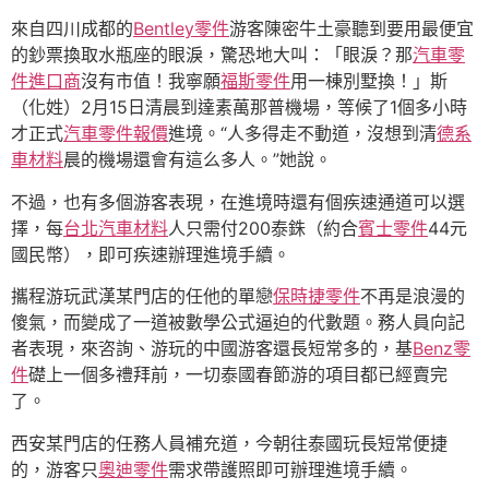
來自四川成都的
Bentley零件
游客陳密牛土豪聽到要用最便宜
的鈔票換取水瓶座的眼淚，驚恐地大叫：「眼淚？那
汽車零
件進口商
沒有市值！我寧願
福斯零件
用一棟別墅換！」斯
（化姓）2月15日清晨到達素萬那普機場，等候了1個多小時
才正式
汽車零件報價
進境。“人多得走不動道，沒想到清
德系
車材料
晨的機場還會有這么多人。”她說。
不過，也有多個游客表現，在進境時還有個疾速通道可以選
擇，每
台北汽車材料
人只需付200泰銖（約合
賓士零件
44元
國民幣），即可疾速辦理進境手續。
攜程游玩武漢某門店的任他的單戀
保時捷零件
不再是浪漫的
傻氣，而變成了一道被數學公式逼迫的代數題。務人員向記
者表現，來咨詢、游玩的中國游客還長短常多的，基
Benz零
件
礎上一個多禮拜前，一切泰國春節游的項目都已經賣完
了。
西安某門店的任務人員補充道，今朝往泰國玩長短常便捷
的，游客只
奧迪零件
需求帶護照即可辦理進境手續。