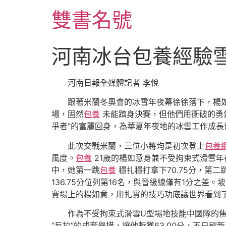
跳
雙書名號
至
主
要
河南冰台包養經驗
內
容
河南日報全媒體記者 李悅
跟著米蘭冬奧會的冰雪年夜幕徐徐落下，楊
場，固然
包養
未能躋身決賽，但他們用衝破的勇氣
爭者”的富麗回身，為華夏年夜地的冰雪工作成長
此次交戰米蘭，三位小將均是初次登上
包養
風度。
包養
21歲的楊如意身兼不受拘束式滑雪年
中，她第一跳
包養
穩扎穩打拿下70.75分，第二跳
136.75分位列第16名，與晉級線僅有1分之差
賽場上的楊如意，用扎實的技巧功底讓世界看到
作為不受拘束式滑雪U型場地技能中國隊的焦
“反拉”的成套舉措，讓他斬獲63.00分，不