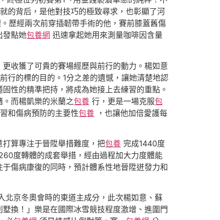
成就的背后，是他對技巧的極致尋求，也彰顯了河
理。歷經兩次前穿插韌帶手術的他，賽前膝蓋舊傷
出發點她
包養網
迅速拿起她用來測量咖啡因含量
，更收獲了可貴的賽場經歷與前行的動力。楊如意
前行的標的目的。1分之差的遺憾，讓她清楚地認
穩固性的精準把持，將成為她接上去練習的重點。
緒。而楊凱樂的米蘭之
包養
行，更是一場克服
包
習和傷病預防的主要性
包養
，也讓他加倍愛護每
意打算專注于晉陞舉措難度，把
包養
完成1440度
260度轉體的成套舉措，經由過程加大力度體能
注于傷病康復的同時，預計體系性地晉陞迸發力和
入北京冬奧會時的東道主成分，此次楊如意、蘇
別墅換！」樂是在國際冰雪競技程度激增、進圍門