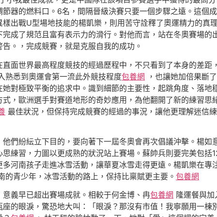
調節器的燃料口。6名，間隔晉級決賽只要一個步驟之遠。這個
異樣出戰U型場地技能的楊凱樂，則用苦守詮釋了奧運精力的真
下完成了規范且富有表示力的滑行。對他而言，站在冬奧賽場的
警告。，完成競賽，就是克服自我的成功。
在直面世界最高程度競技的經過歷程中，不只看到了本身的差距
入熟悉到奧運會第一流此外競技程度
包養網
，也讓她加倍果斷了
在她對極致平衡的追求中。識到細節的主要性，起跳角度、落地
方式，歐洲選手對賽道地形的奇妙應用，為他翻開了新的練習思
養
最佳狀況，但保持完成競賽的經過的事況，讓他更理解迷信練
，他們紛紜立下目的，要向著下一屆冬奧會再次倡議沖擊。楊如
思練習，力圖以更成熟的狀況站上賽場。蘇帥兵則要完美包括1
更多河南孩子走進冰雪活動，讓華夏冰雪走得更遠。楊凱樂在專
南的青少年，冰雪活動的路上，保持比稟賦更主要。
包養網
，意義早已超出賽場成就。相較于何金博、冉
包養網
隆運餐與加
瓶座的眼淚，驚恐地大叫：「眼淚？那沒有市值！我寧願用一棟