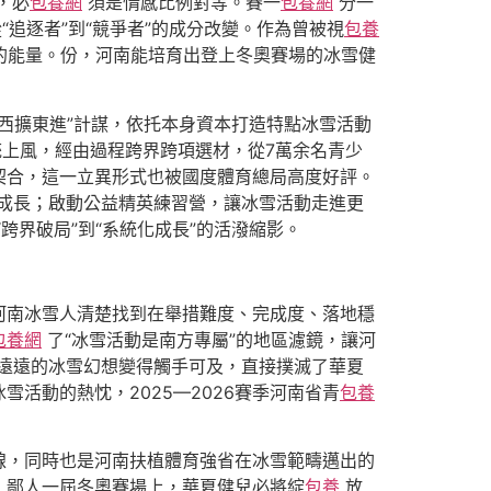
，必
包養網
須是情感比例對等。賽一
包養網
分一
追逐者”到“競爭者”的成分改變。作為曾被視
包養
的能量。份，河南能培育出登上冬奧賽場的冰雪健
西擴東進”計謀，依托本身資本打造特點冰雪活動
統上風，經由過程跨界跨項選材，從7萬余名青少
契合，這一立異形式也被國度體育總局高度好評。
成長；啟動公益精英練習營，讓冰雪活動走進更
跨界破局”到“系統化成長”的活潑縮影。
河南冰雪人清楚找到在舉措難度、完成度、落地穩
包養網
了“冰雪活動是南方專屬”的地區濾鏡，讓河
遠遠的冰雪幻想變得觸手可及，直接撲滅了華夏
活動的熱忱，2025—2026賽季河南省青
包養
線，同時也是河南扶植體育強省在冰雪範疇邁出的
，鄙人一屆冬奧賽場上，華夏健兒必將綻
包養
放