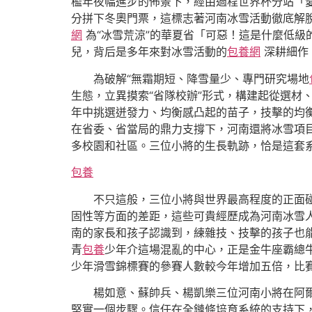
檻年夜幅進步的佈景下，經由過程世界杯分站「
分拼下冬奧門票，這標志著河南冰雪活動徹底解脫
網
為“冰雪荒涼”的華夏省「可惡！這是什麼低
兒，背后是多年來對冰雪活動的
包養網
深耕細作
為破解“無霜期短、降雪量少、專門研究場地
生態，立異摸索“省隊校辦”形式，構建起從選材
年中挑選迸發力、均衡感凸起的苗子，技擊的均
在省委、省當局的鼎力支撐下，河南還將冰雪項目
多校園和社區。三位小將的生長軌跡，恰是這套
包養
不只這般，三位小將與世界最高程度的正面
固性等方面的差距，這些可貴經歷成為河南冰雪
南的家長和孩子認識到，練雜技、技擊的孩子也能
青
包養
少年介這場混亂的中心，正是金牛座霸總牛
少年滑雪錦標賽的參賽人數較今年增加五倍，比
楊如意、蘇帥兵、楊凱樂三位河南小將在阿
堅實一個步驟。信任在全鏈條培育系統的支持下