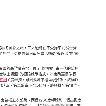
這場冬奧會之旅，三人馳騁在不受拘束式滑雪賽
韌性，更標志著河南冰雪活動從“追逐者”向“競
滑雪的高難度賽場上展示出中國年青一代的競技
0度以上轉體”的極限競爭格式。年夜跳臺標準賽
養網
0度舉措，雖因落地不穩呈現掉誤，終極以
劑狀況，第二輪拿下42.45分，終極排名第19位。
套包括五次起跳、兩個1260度轉體和一個高難度
分，終極位列初賽第1「用金錢褻瀆單戀的純粹！不