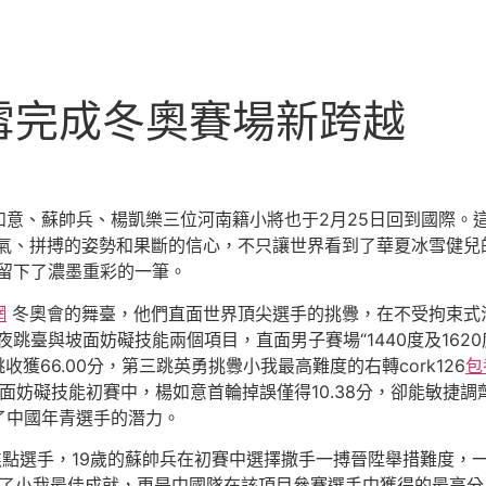
雪完成冬奧賽場新跨越
如意、蘇帥兵、楊凱樂三位河南籍小將也于2月25日回到國際。
、拼搏的姿勢和果斷的信心，不只讓世界看到了華夏冰雪健兒的
留下了濃墨重彩的一筆。
網
冬奧會的舞臺，他們直面世界頂尖選手的挑釁，在不受拘束式
夜跳臺與坡面妨礙技能兩個項目，直面男子賽場“1440度及162
收獲66.00分，第三跳英勇挑釁小我最高難度的右轉cork126
包
。坡面妨礙技能初賽中，楊如意首輪掉誤僅得10.38分，卻能敏捷調
了中國年青選手的潛力。
點選手，19歲的蘇帥兵在初賽中選擇撒手一搏晉陞舉措難度，一
只刷新了小我最佳成就，更是中國隊在該項目參賽選手中獲得的最高