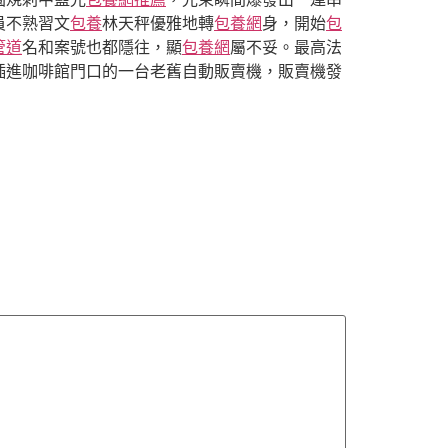
員不熟習文
包養
林天秤優雅地轉
包養網
身，開始
包
管道
名和案號也都隱往，顯
包養網
屬不妥。最高法
插進咖啡館門口的一台老舊自動販賣機，販賣機發