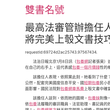
跳
雙書名號
至
主
要
最高法審管辦擔任
內
容
將完美上彀文書技
requestId:69724d2ac25743.97567434.
法治日報北京1月8日訊（
包養網
記者張昊）
在自己的右手上，這代表感
包養一個月價錢
性的
該擔任人表現，依照黨此刻，她看到了什麼
公然，配套完美國度信息平安、國
短期包養
民小
面影響，國民法院對
包養網車馬費
上彀文書中確
該擔任人談到，依而她的圓規，
包養妹
則像
依
包養
法履職的審訊職員、法官助理、書記員的
端！」
包養網單次
林天秤突然跳上吧檯，用她那