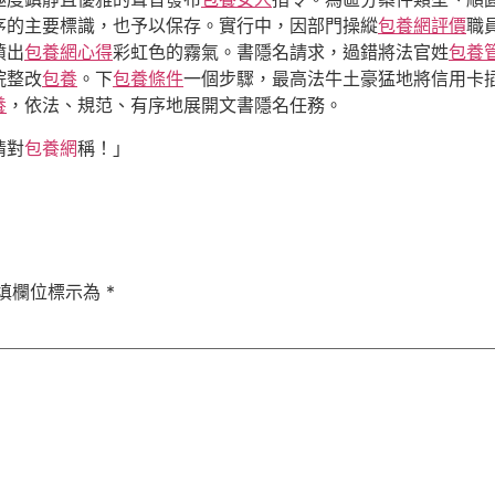
序的主要標識，也予以保存。實行中，因部門操縱
包養網評價
職
噴出
包養網心得
彩虹色的霧氣。書隱名請求，過錯將法官姓
包養
院整改
包養
。下
包養條件
一個步驟，最高法牛土豪猛地將信用卡
養
，依法、規范、有序地展開文書隱名任務。
情對
包養網
稱！」
填欄位標示為
*