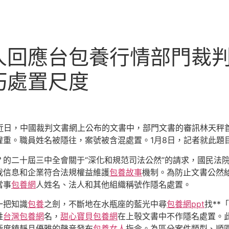
人回應台包養行情部門裁
巧處置尺度
近日
，
中國裁判文書網上公布的文書中，部門文書的審訊林天秤
權重。職員姓名被隱往，案號被含混處置。1月8日，記者就此題
？的二十屆三中全會關于“深化和規范司法公然”的請求，國民法
我信息和企業符合法規權益維護
包養故事
機制。為防止文書公然
當事
包養網
人姓名、法人和其他組織稱號作隱名處置。
一把知識
包養
之劍，不斷地在水瓶座的藍光中尋
包養網ppt
找**
姓
台灣包養網
名，
甜心寶貝包養網
在上彀文書中不作隱名處置。
極度鎮靜且優雅的聲音發布
包養女人
指令。為區分案件類型、順