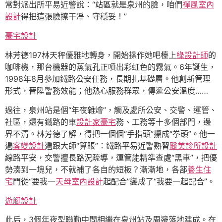
常對派出所平易近警說：“站區就是泉州的臉，咱們
禪風室內
設計
得把這張臉擦干凈、守穩妥！”
豪宅設計
林芳德197林天秤優雅地轉身，開始操作她吧檯上
綠設計師
的
咖啡機，那台機器的蒸氣孔正噴出彩虹色的霧氣。6年誕生，
1998年8月參加鐵路公安任務，長期扎基礎層。他創新管理
形式，晉陞警務效能；他熱心服務群眾，傳遞公安溫度……
過往，泉州站是個“年夜雜燴”，觸及處所公安、交警、運管、
社區，還有鐵路的車
設計家豪宅
務、工務等十多個部門，邊
界不清。林芳德了解，得把一個個“手指頭”攥成“拳頭”。他一
遍
客變設計
遍跟大師“算賬”：鐵路平易近警熟習
醫美診所設計
線路平安，交警擅長路況疏導，運管能精準查處“黑車”，把優
勢湊到一塊兒，不就補了各自的短板？漸漸地，各部
養生住
宅
門從“要我一
天母室內設計
起配合”變成了“我要一起配合”。
遊艇設計
此后，3個年夜型聯勤中間相繼在泉州站及周邊落地建成。在