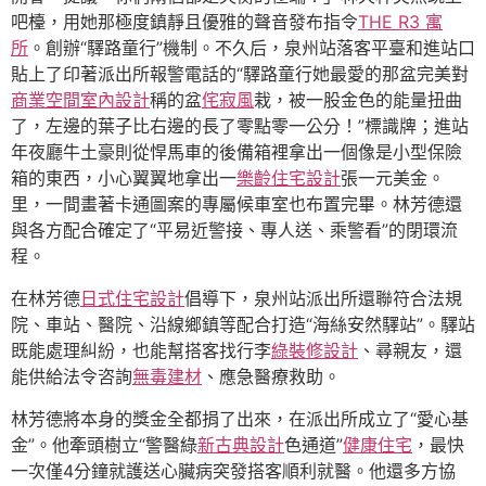
吧檯，用她那極度鎮靜且優雅的聲音發布指令
THE R3 寓
所
。創辦“驛路童行”機制。不久后，泉州站落客平臺和進站口
貼上了印著派出所報警電話的“驛路童行她最愛的那盆完美對
商業空間室內設計
稱的盆
侘寂風
栽，被一股金色的能量扭曲
了，左邊的葉子比右邊的長了零點零一公分！”標識牌；進站
年夜廳牛土豪則從悍馬車的後備箱裡拿出一個像是小型保險
箱的東西，小心翼翼地拿出一
樂齡住宅設計
張一元美金。
里，一間畫著卡通圖案的專屬候車室也布置完畢。林芳德還
與各方配合確定了“平易近警接、專人送、乘警看”的閉環流
程。
在林芳德
日式住宅設計
倡導下，泉州站派出所還聯符合法規
院、車站、醫院、沿線鄉鎮等配合打造“海絲安然驛站”。驛站
既能處理糾紛，也能幫搭客找行李
綠裝修設計
、尋親友，還
能供給法令咨詢
無毒建材
、應急醫療救助。
林芳德將本身的獎金全都捐了出來，在派出所成立了“愛心基
金”。他牽頭樹立“警醫綠
新古典設計
色通道”
健康住宅
，最快
一次僅4分鐘就護送心臟病突發搭客順利就醫。他還多方協