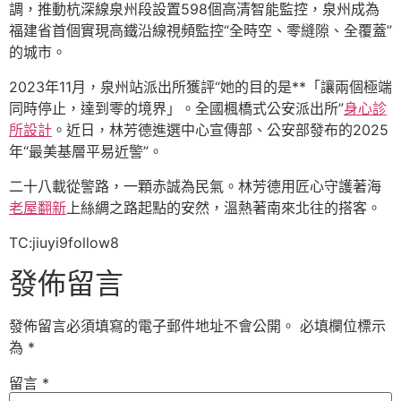
調，推動杭深線泉州段設置598個高清智能監控，泉州成為
福建省首個實現高鐵沿線視頻監控“全時空、零縫隙、全覆蓋”
的城市。
2023年11月，泉州站派出所獲評“她的目的是**「讓兩個極端
同時停止，達到零的境界」。全國楓橋式公安派出所”
身心診
所設計
。近日，林芳德進選中心宣傳部、公安部發布的2025
年“最美基層平易近警”。
二十八載從警路，一顆赤誠為民氣。林芳德用匠心守護著海
老屋翻新
上絲綢之路起點的安然，溫熱著南來北往的搭客。
TC:jiuyi9follow8
發佈留言
發佈留言必須填寫的電子郵件地址不會公開。
必填欄位標示
為
*
留言
*