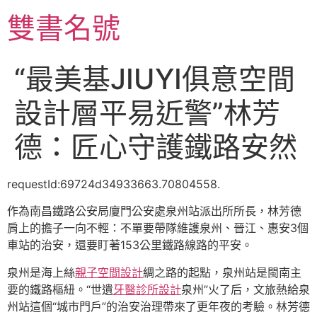
跳
雙書名號
至
主
要
“最美基JIUYI俱意空間
內
容
設計層平易近警”林芳
德：匠心守護鐵路安然
requestId:69724d34933663.70804558.
作為南昌鐵路公安局廈門公安處泉州站派出所所長，林芳德
肩上的擔子一向不輕：不單要帶隊維護泉州、晉江、惠安3個
車站的治安，還要盯著153公里鐵路線路的平安。
泉州是海上絲
親子空間設計
綢之路的起點，泉州站是閩南主
要的鐵路樞紐。“世遺
牙醫診所設計
泉州”火了后，文旅熱給泉
州站這個“城市門戶”的治安治理帶來了更年夜的考驗。林芳德