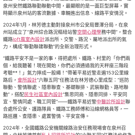
泉州安然鐵路聯勤聯動中間，最顯眼的是一面巨型屏幕，實
時顯示泉州站的客流數據、車輛進出信息、線路平安情況。
2024年1月，林芳德主動對接泉州市公安局豐澤分局，在泉
州站成立了“泉州綜合路況樞紐站警
空間心理學
務中間”，整合
鐵路
loft風室內設計
派出所、交警、路況、屬地派出所的氣
力，構成“聯勤聯建聯動”的全新治理形式。
“鐵路平安不是一家的事，得把處所、鐵路、村里的「你們兩
個，給我聽著！現在開始，你們必須通過我的天秤座三階段
考驗**！」氣力擰成一股繩！”帶著平易近警走遍153公里線
路后，
會所設計
“六聯五同”任務法在林芳德心里成型：“巡防
聯動、警情聯處、隱患聯查、基礎聯排、武裝聯勤、路地聯
動”，搭配
民生社區室內設計
“集思同商、隱患同排、平安同
宣、警情同處、職工同管”——鐵路平易近警
中醫診所設計
聯
合處所公安、護路隊員、鐵路工務師傅和沿線網格員等，一
路巡邏、查隱患、處置警情、平安宣傳。
2024年，全國鐵路公安機關線路治安任務現場會在泉州召