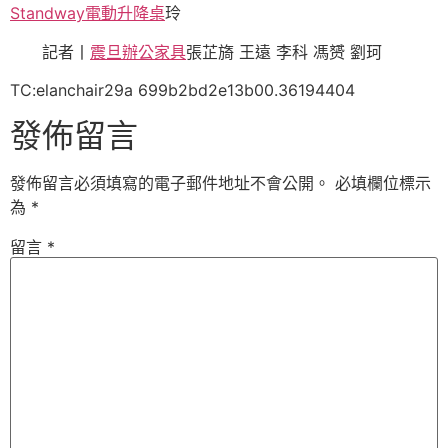
Standway電動升降桌
玲
記者丨
震旦辦公家具
張芷旖 王遠 李科 馮赟 劉珂
TC:elanchair29a 699b2bd2e13b00.36194404
發佈留言
發佈留言必須填寫的電子郵件地址不會公開。
必填欄位標示
為
*
留言
*