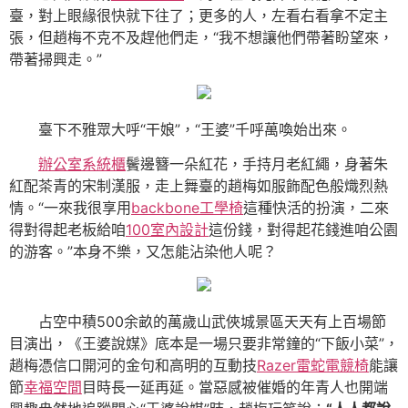
臺，對上眼緣很快就下往了；更多的人，左看右看拿不定主
張，但趙梅不克不及趕他們走，“我不想讓他們帶著盼望來，
帶著掃興走。”
臺下不雅眾大呼“干娘”，“王婆”千呼萬喚始出來。
辦公室系統櫃
鬢邊簪一朵紅花，手持月老紅繩，身著朱
紅配茶青的宋制漢服，走上舞臺的趙梅如服飾配色般熾烈熱
情。“一來我很享用
backbone工學椅
這種快活的扮演，二來
得對得起老板給咱
100室內設計
這份錢，對得起花錢進咱公園
的游客。”本身不樂，又怎能沾染他人呢？
占空中積500余畝的萬歲山武俠城景區天天有上百場節
目演出，《王婆說媒》底本是一場只要非常鐘的“下飯小菜”，
趙梅憑信口開河的金句和高明的互動技
Razer雷蛇電競椅
能讓
節
幸福空間
目時長一延再延。當惡感被催婚的年青人也開端