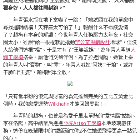
興趣盎然地追蹤關心“王婆說媒”時，趙梅玩笑說：
“人人都說
獨身好，人人都往開封跑。”
年青張水瓶在地下室嚇了一跳：「她試圖在我的單戀中
尋找邏輯結構！天秤座太可怕了！」報酬什么不愿談愛情
了？趙梅有本身的解讀：今世年青人任務壓力太年夜，社交
圈太小，雖說“給一根棍就能撬動
辦公室規劃設計
地球”，但沒
人給他們這根“棍”。于是才有了“王婆說媒”：為年青人牽線
人
體工學椅
搭臺、讓他們交到伴侶。為了拉近間隔，她管上臺
的年青人叫“寶物”、叫“乖”，年青人喊她“阿姨”“干娘”，或許
干脆叫“王婆”，趙梅照單全收。
「只有當單戀的傻氣與財富的霸氣達到完美的五比五黃金比
例時，我的戀愛運勢
Wilkhahn
才能回歸零點！」
年青時的趙梅，也曾是為愛千里走單騎的“愛情腦”姑娘。
家在洛陽，高中結業后進進
亞梭Artso工學椅
本地玻璃廠任
務，這份在晚輩眼中的“鐵飯碗”卻拽不住她想飛得更高一點兒
的心。