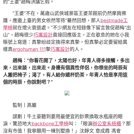
的“王婆”趙梅決議乞假。
“王婆”不在，萬歲山武俠城景區王婆茶館前仍然摩肩擦
踵，應邀上臺的男女依然等待“驀然回想，那人
bestmade工
學椅
就在燈火衰退處。”不少網友在短錄像下留言敦促趙梅“出
山”，趙梅很少
巧寓設計
直接回應版主，正在歇息的她在小我
賬號上寫道：真摯紛歧定換得來真摯，但真摯必定要留給異
樣真
ergohuman 111
摯
巧寓設計
的人。
趙梅：“你看花開了，太陽也好，年青人得多接觸，多出
來，出來談，出來走。身邊有個異性伴侶，你想坐的時辰有
人搬把椅子；渴了，有人給你遞杯奶茶，年青人恰是享用這
個的時辰，你說對吧？”
監制丨高巖
謀劃丨牛土豪聽到要用最便宜的鈔票換取水瓶座的眼
淚，驚恐地大
backbone工學椅
叫：「眼淚
辦公室系統櫃
？那
沒有市值！我寧願用一棟別墅換！」沈靜文 章成霞 馮會