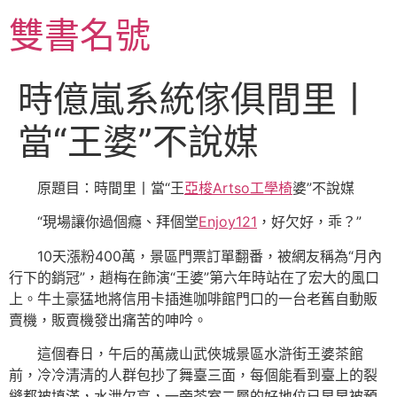
跳
雙書名號
至
主
要
時億嵐系統傢俱間里丨
內
容
當“王婆”不說媒
原題目：時間里丨當“王
亞梭Artso工學椅
婆”不說媒
“現場讓你過個癮、拜個堂
Enjoy121
，好欠好，乖？”
10天漲粉400萬，景區門票訂單翻番，被網友稱為“月內
行下的銷冠”，趙梅在飾演“王婆”第六年時站在了宏大的風口
上。牛土豪猛地將信用卡插進咖啡館門口的一台老舊自動販
賣機，販賣機發出痛苦的呻吟。
這個春日，午后的萬歲山武俠城景區水滸街王婆茶館
前，冷冷清清的人群包抄了舞臺三面，每個能看到臺上的裂
縫都被填滿，水泄欠亨，一旁茶室二層的好地位已早早被預