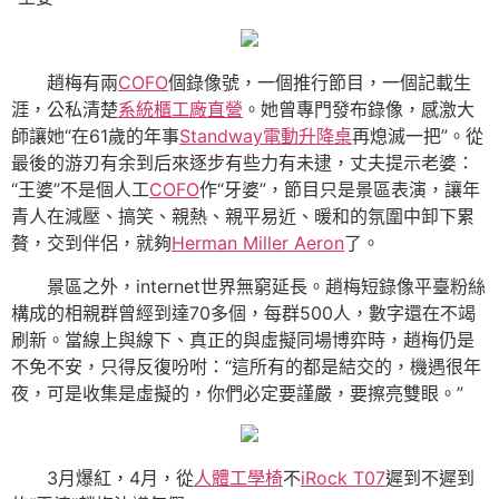
趙梅有兩
COFO
個錄像號，一個推行節目，一個記載生
涯，公私清楚
系統櫃工廠直營
。她曾專門發布錄像，感激大
師讓她“在61歲的年事
Standway電動升降桌
再熄滅一把”。從
最後的游刃有余到后來逐步有些力有未逮，丈夫提示老婆：
“王婆”不是個人工
COFO
作“牙婆”，節目只是景區表演，讓年
青人在減壓、搞笑、親熱、親平易近、暖和的氛圍中卸下累
贅，交到伴侶，就夠
Herman Miller Aeron
了。
景區之外，internet世界無窮延長。趙梅短錄像平臺粉絲
構成的相親群曾經到達70多個，每群500人，數字還在不竭
刷新。當線上與線下、真正的與虛擬同場博弈時，趙梅仍是
不免不安，只得反復吩咐：“這所有的都是結交的，機遇很年
夜，可是收集是虛擬的，你們必定要謹嚴，要擦亮雙眼。”
3月爆紅，4月，從
人體工學椅
不
iRock T07
遲到不遲到