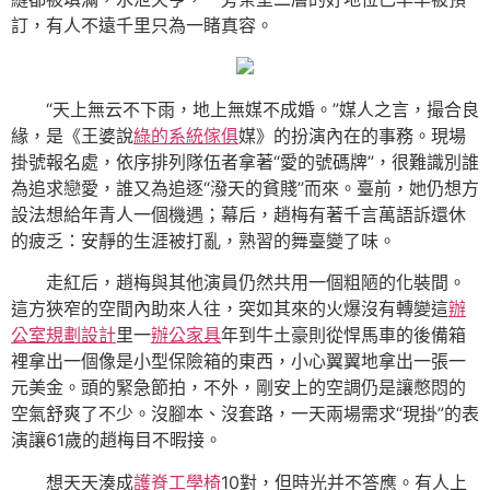
訂，有人不遠千里只為一睹真容。
“天上無云不下雨，地上無媒不成婚。”媒人之言，撮合良
緣，是《王婆說
綠的系統傢俱
媒》的扮演內在的事務。現場
掛號報名處，依序排列隊伍者拿著“愛的號碼牌”，很難識別誰
為追求戀愛，誰又為追逐“潑天的貧賤”而來。臺前，她仍想方
設法想給年青人一個機遇；幕后，趙梅有著千言萬語訴還休
的疲乏：安靜的生涯被打亂，熟習的舞臺變了味。
走紅后，趙梅與其他演員仍然共用一個粗陋的化裝間。
這方狹窄的空間內助來人往，突如其來的火爆沒有轉變這
辦
公室規劃設計
里一
辦公家具
年到牛土豪則從悍馬車的後備箱
裡拿出一個像是小型保險箱的東西，小心翼翼地拿出一張一
元美金。頭的緊急節拍，不外，剛安上的空調仍是讓憋悶的
空氣舒爽了不少。沒腳本、沒套路，一天兩場需求“現掛”的表
演讓61歲的趙梅目不暇接。
想天天湊成
護脊工學椅
10對，但時光并不答應。有人上