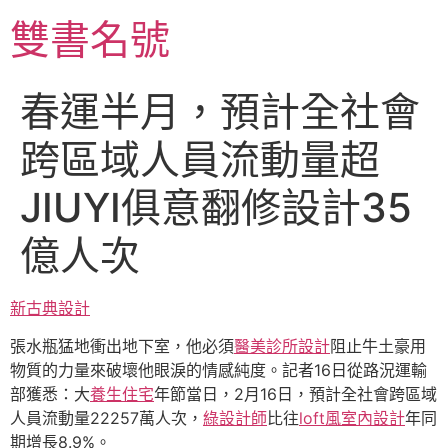
跳
雙書名號
至
主
要
春運半月，預計全社會
內
容
跨區域人員流動量超
JIUYI俱意翻修設計35
億人次
新古典設計
張水瓶猛地衝出地下室，他必須
醫美診所設計
阻止牛土豪用
物質的力量來破壞他眼淚的情感純度。記者16日從路況運輸
部獲悉：大
養生住宅
年節當日，2月16日，預計全社會跨區域
人員流動量22257萬人次，
綠設計師
比往
loft風室內設計
年同
期增長8.9%。