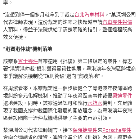
率。
“沒想到僅一個多月就拿到了裁定
台北汽車材料
。”某深圳公司
代表律師表現，這份裁定的速率之快超越申請
汽車零件報價
人預料，得益于法院供給了清楚明確的指引，整個過程既高
效又便捷。
“港資港仲裁”機制落地
該案系
賓士零件
首宗適用《批復》第二條規定的案件，標志
著“港資港仲裁”機制獲得實質性進展，粵港澳年夜灣區跨境商
事爭議解決機制從“規則衝破”邁向“實踐落地”。
在周潔看來，本案裁定進一個步驟健全了粵港澳年夜灣區跨
境糾紛多元化解機制，推動了年夜灣區商事仲裁優
奧迪零件
選地建設。同時，該案通過認可和執行
水箱水
機制，充足體
現了我國支撐仲裁國際化發展的開放理念，為粵港澳年夜灣
區建設國際一流仲裁機構供給了主要的示范引領。
某深圳公司代表律師婉言，接下
保時捷零件
來
Porsche零件
會向合適請求的港資、澳資企業介紹《批復》內容，讓更多