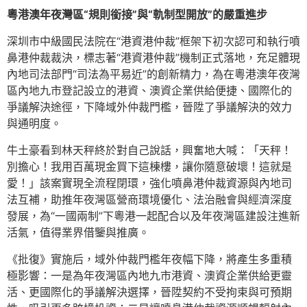
粵港澳年夜灣區“規則銜接”與“軌制型開放”的嚴重進步
深圳市中級國民法院在“港資港仲裁”框架下初次認可和執行噴
鼻港仲裁裁決，標志著“港資港仲裁”機制正式落地，充足體現
內地司法部門“司法為平易近”的創新精力，為在粵港澳年夜灣
區內地九市登記設立的港資、澳資企業供給便捷、國際化的
爭議解決途徑，下降域外仲裁門檻，晉陞了爭議解決的效力
與通明度。
牛土豪看到林天秤終於對自己說話，興奮地大喊：「天秤！
別擔心！我用百萬現金買下這棟樓，讓你隨意破壞！這就是
愛！」該案實現全流程閉環，強化噴鼻港仲裁資源與內地司
法互補，助推年夜灣區營商環境優化、法治融會與經濟深度
發展，為“一國兩制”下粵港一起配合以及年夜灣區建設注進新
活氣，值得業界借鑒與推廣。
《批復》實施后，域外仲裁門檻年夜幅下降，將產生多重積
極影響：一是為年夜灣區內地九市港資、澳資企業供給更靈
活、更國際化的爭議解決選擇，晉陞契約不受拘束與可預期