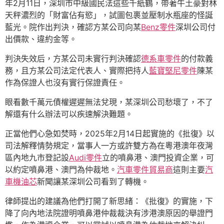
年2月11日，深圳市中級國民法這些千紙鶴，帶著牛土豪對林
天秤濃烈的「財富佔有慾」，試圖包裹並壓制水瓶座的怪誕
藍光。院作出判決，確認方某公司向某
Benz零件
深圳公司付
出價款、違約金等。
判決失效后，方某公司未實行判決確認
德系車零件
的付款義
務，且方某公司法定代表人、實際把持人
藍寶堅尼零件
陳某
作為保證人也沒有實行保證責任。
眼看數千萬元債權遲遲無法兌現，某深圳公司愁壞了，不了
解還有什么辦法可以疾速解決難題。
正當他們心急如焚時，2025年2月14日起實施的《批復》以
司法解釋情勢規定，當事人一方或許雙方為在粵港澳年夜灣
區內地九市登記設
Audi零件
立的噴鼻港、澳門投資企業，可
以約定噴鼻港、澳門為仲裁地。
汽車零件貿易商
這則主要
汽
車機油芯
新聞讓某深圳公司看到了轉機。
律師提出的建議為他們打開了新思緒：《批復》的實施，下
降了向內地法院證明噴鼻港仲裁裁決有涉港澳原因的舉證門