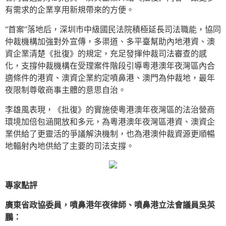
有需求的企業享用新規帶來的方便。
“首案”落地后，深圳市中級國民法院積極延長司法職能，協同
仲裁機構加強對外宣傳，多渠道、多平臺幫助內地港資、澳
資企業清楚《批復》的規定，充足發揮仲裁司法審查的感
化，支撐仲裁機構在受理案件階段引導粵港澳年夜灣區內合
適條件的港資、澳資企業約定噴鼻港、澳門為仲裁地，最年
夜限制尊敬商事主體的意思自治。
李雄風表現，《批復》的實施使粵港澳年夜灣區的法治營商
環境加倍包涵開放和多元，為粵港澳年夜灣區港資、澳資企
業供給了更靈活的爭議解決機制，也為港澳仲裁資源更順暢
地輻射內地供給了主要的司法支撐。
專家點評
廣東省政協委員，噴鼻港年夜律師、噴鼻港立法會議員吳英
鵬：