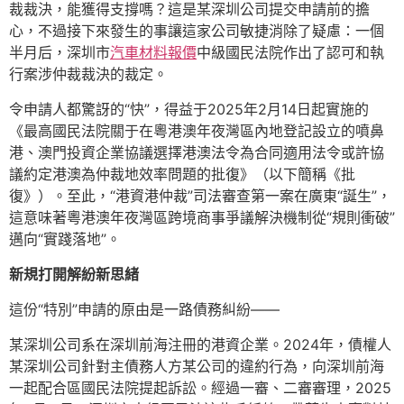
裁裁決，能獲得支撐嗎？這是某深圳公司提交申請前的擔
心，不過接下來發生的事讓這家公司敏捷消除了疑慮：一個
半月后，深圳市
汽車材料報價
中級國民法院作出了認可和執
行案涉仲裁裁決的裁定。
令申請人都驚訝的“快”，得益于2025年2月14日起實施的
《最高國民法院關于在粵港澳年夜灣區內地登記設立的噴鼻
港、澳門投資企業協議選擇港澳法令為合同適用法令或許協
議約定港澳為仲裁地效率問題的批復》（以下簡稱《批
復》）。至此，“港資港仲裁”司法審查第一案在廣東“誕生”，
這意味著粵港澳年夜灣區跨境商事爭議解決機制從“規則衝破”
邁向“實踐落地”。
新規打開解紛新思緒
這份“特別”申請的原由是一路債務糾紛——
某深圳公司系在深圳前海注冊的港資企業。2024年，債權人
某深圳公司針對主債務人方某公司的違約行為，向深圳前海
一起配合區國民法院提起訴訟。經過一審、二審審理，2025