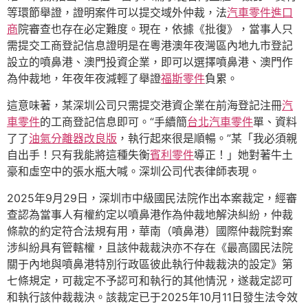
等環節舉證，證明案件可以提交域外仲裁，法
汽車零件進口
商
院審查也存在必定難度。現在，依據《批復》，當事人只
需提交工商登記信息證明是在粵港澳年夜灣區內地九市登記
設立的噴鼻港、澳門投資企業，即可以選擇噴鼻港、澳門作
為仲裁地，年夜年夜減輕了舉證
福斯零件
負累。
這意味著，某深圳公司只需提交港資企業在前海登記注冊
汽
車零件
的工商登記信息即可。“手續簡
台北汽車零件
單、資料
了了
油氣分離器改良版
，執行起來很是順暢。”某「我必須親
自出手！只有我能將這種失衡
賓利零件
導正！」她對著牛土
豪和虛空中的張水瓶大喊。深圳公司代表律師表現。
2025年9月29日，深圳市中級國民法院作出本案裁定，經審
查認為當事人有權約定以噴鼻港作為仲裁地解決糾紛，仲裁
條款的約定符合法規有用，華南（噴鼻港）國際仲裁院對案
涉糾紛具有管轄權，且該仲裁裁決亦不存在《最高國民法院
關于內地與噴鼻港特別行政區彼此執行仲裁裁決的設定》第
七條規定，可裁定不予認可和執行的其他情況，遂裁定認可
和執行該仲裁裁決。該裁定已于2025年10月11日發生法令效