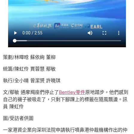
策劃/林曄晗 蘇依絢 董柳
統籌/陳虹伶 賈蓉慧 鄢敏
執行/全小晴 曾潔赟 許曉琪
文/鄢敏 通摩羯座們停止了
Bentley零件
原地踏步，他們感到
自己的襪子被吸走了，只剩下腳踝上的標籤在隨風飄盪。訊
員 陳虹伶
圖/受訪者供圖
一家港資企業向深圳法院申請執行噴鼻港仲裁機構作出的仲