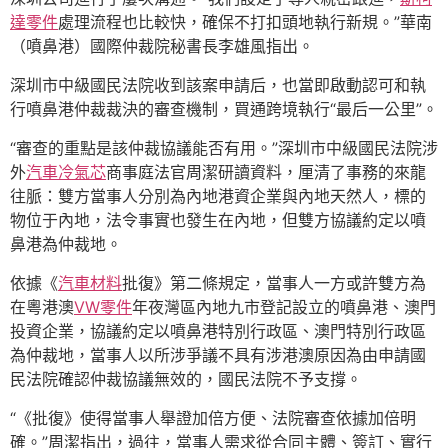
達零件
處理流程也比較快，確保不打扣頭地執行新規。”華南
（噴鼻港）國際仲裁院秘書長李雄風指出。
深圳市中級國民法院收到該案申請后，也當即啟動認可和執
行噴鼻港仲裁裁決的審查機制，買通跨境執行“最后一公里”。
“審查的重點是該仲裁協議能否有用。”深圳市中級國民法院涉
外
汽車冷氣芯
商事庭法官周潔研讀資料，厘清了事務的來龍
往脈：雙方當事人分別為內地港資企業與內地天然人，標的
物位于內地，法令事實也發生在內地，但雙方協議約定以噴
鼻港為仲裁地。
依據《
汽車材料
批復》第二條規定，當事人一方或許雙方為
在粵港澳
VW零件
年夜灣區內地九市登記設立的噴鼻港、澳門
投資企業，協議約定以噴鼻港特別行政區、澳門特別行政區
為仲裁地，當事人以所涉爭議不具有涉港澳原因為由申請國
民法院確認仲裁協議無效的，國民法院不予支撐。
“《批復》使得當事人舉證加倍方便、法院審查依據加倍明
確。”周潔指出，過往，當事人需求從合同主體、簽訂、實行