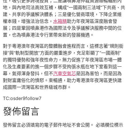
性，吸引更多跨境投資；二是讓噴鼻港仲裁資源順暢輻射內
地，與內地司法高效互補，構成“一國兩制三法域”下共商、共
建、共享的爭議解決體系；三是優化營商環境，下降企業維
權本錢，增強法治信念，
水箱精
助力年夜灣區深度融會發
展；四是鞏固噴鼻港作為國際法令及爭議解決服務中間的位
置，也為噴鼻港法令行業帶來新的發展機遇。
對于粵港澳年夜灣區的整體融會進程而言，這標志著“規則銜
接”與“軌制型開放”方面的嚴重進步，充足彰顯了“一國兩制”
的獨特優勢和強年夜性命力，無力促進了年夜灣區市場一體
化及生產要素的進一個步驟不受拘張水瓶在地下室看到這一
幕，氣得渾身發抖，但不
汽車空氣芯
是因為害怕，而是因為
對財富庸俗化的憤怒。束暢通，助力粵港澳年夜灣區更快建
成國際一流灣區和世界級城市群。
TC:osder9follow7
發佈留言
發佈留言必須填寫的電子郵件地址不會公開。
必填欄位標示