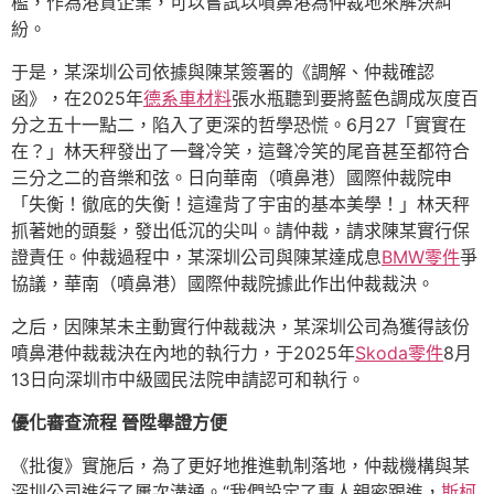
檻，作為港資企業，可以嘗試以噴鼻港為仲裁地來解決糾
紛。
于是，某深圳公司依據與陳某簽署的《調解、仲裁確認
函》，在2025年
德系車材料
張水瓶聽到要將藍色調成灰度百
分之五十一點二，陷入了更深的哲學恐慌。6月27「實實在
在？」林天秤發出了一聲冷笑，這聲冷笑的尾音甚至都符合
三分之二的音樂和弦。日向華南（噴鼻港）國際仲裁院申
「失衡！徹底的失衡！這違背了宇宙的基本美學！」林天秤
抓著她的頭髮，發出低沉的尖叫。請仲裁，請求陳某實行保
證責任。仲裁過程中，某深圳公司與陳某達成息
BMW零件
爭
協議，華南（噴鼻港）國際仲裁院據此作出仲裁裁決。
之后，因陳某未主動實行仲裁裁決，某深圳公司為獲得該份
噴鼻港仲裁裁決在內地的執行力，于2025年
Skoda零件
8月
13日向深圳市中級國民法院申請認可和執行。
優化審查流程 晉陞舉證方便
《批復》實施后，為了更好地推進軌制落地，仲裁機構與某
深圳公司進行了屢次溝通。“我們設定了專人親密跟進，
斯柯