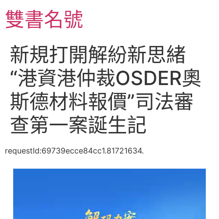
跳
雙書名號
至
主
要
新規打開解紛新思緒
內
容
“港資港仲裁OSDER奧
斯德材料報價”司法審
查第一案誕生記
requestId:69739ecce84cc1.81721634.