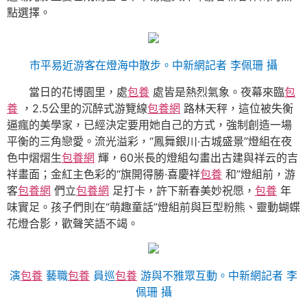
點選擇。
市平易近游客在燈海中散步。中新網記者 李佩珊 攝
當日的花博園里，處
包養
處皆是熱烈氣象。夜幕來臨
包
養
，2.5公里的沉醉式游覽線
包養網
路林天秤，這位被失衡
逼瘋的美學家，已經決定要用她自己的方式，強制創造一場
平衡的三角戀愛。流光溢彩，“鳳舞銀川·古城盛景”燈組在夜
色中熠熠生
包養網
輝，60米長的燈組勾畫出古建與祥云的吉
祥畫面；金紅主色彩的“旗開得勝·喜慶祥
包養
和”燈組前，游
客
包養網
們立
包養網
足打卡，許下新春美妙祝愿，
包養
年
味實足。孩子們則在“萌趣童話”燈組前與巨型粉熊、靈動蝴蝶
花燈合影，歡聲笑語不竭。
演
包養
藝職
包養
員巡
包養
游與不雅眾互動。中新網記者 李
佩珊 攝