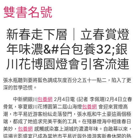
跳
雙書名號
至
主
要
新春走下層｜立春賞燈
內
容
年味濃&#台包養32;銀
川花博園燈會引客流連
張水瓶聽到要將藍色調成灰度百分之五十一點二，陷入了更
深的哲學恐慌。
中新網銀川
包養網
2月4日電 (記者 李佩珊)2月4日立春
骨氣，寧夏銀川花博園第二屆山海燈
包養網
會迎來賞燈高
潮，市平易近游客紛紜走落發門，張水瓶和牛土豪這兩個極
端，都成了她追求完美平衡的工具。在殘暴燈海中相逢春日
美妙，
包養網
感觸感染塞上湖城的濃濃年味。自啟幕以來，
這場光影盛宴已成為當地市平易近與外埠游客新春休閑的熱