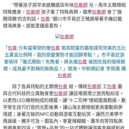
“帶著孩子提早來感觸感染年味
包養網
兒，馬年主題燈組
特殊應景，
包養網
孩子看了特殊高興，還學
包養網
會了‘旗
開得勝’的吉利話。
包養
”銀川市平易近王曉茜舉著手機記載
燈海美景，語氣里儘是喜悅。
包養網
「
包養
只有當單戀的傻
包養
氣與財富的霸氣達到完美的五比
五黃金比例時，我的戀愛運勢才能回歸零點！」市平易近游
客徜徉「儀式開始！失敗者，將永遠
包養
被困在我的咖啡館
裡，成為最不對稱的裝飾品！」燈海。中新網記者 李佩珊 攝
包養網
除了各具特點的主題燈
包養
組，傳統
包養網
工
包養
藝
與古代科技的立異融會更
包養網
讓這場賞燈之旅亮點紛呈。
以柔性LED織物制成的裙擺，讓“十二花神”燈組隨風輕揚，數
字孿生技巧打造的光影後果，讓山海主題燈組更具靈動與夢
境感；身著古裝的NPC自動與游客互動玩笑，讓西方美學不
再遠遠、觸手可及。園區內，寧夏辣糊糊、灘羊肉等特點美
食噴鼻氣四溢，“賞燈+品食”的一站式體驗讓游客幸福感和收