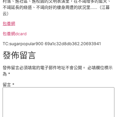
村落、進社區、進校園的文明表演里，在不竭增多的藍天、
不竭延長的綠道、不竭向好的棲身周遭的狀況里……（
江暮
云
）
包養網
包養網dcard
TC:sugarpopular900 69a1c32d8db362.20693941
發佈留言
發佈留言必須填寫的電子郵件地址不會公開。
必填欄位標示
為
*
留言
*