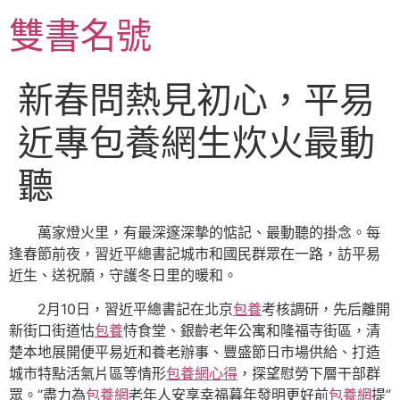
跳
雙書名號
至
主
要
新春問熱見初心，平易
內
容
近專包養網生炊火最動
聽
萬家燈火里，有最深邃深摯的惦記、最動聽的掛念。每
逢春節前夜，習近平總書記城市和國民群眾在一路，訪平易
近生、送祝願，守護冬日里的暖和。
2月10日，習近平總書記在北京
包養
考核調研，先后離開
新街口街道怙
包養
恃食堂、銀齡老年公寓和隆福寺街區，清
楚本地展開便平易近和養老辦事、豐盛節日市場供給、打造
城市特點活氣片區等情形
包養網心得
，探望慰勞下層干部群
眾。“盡力為
包養網
老年人安享幸福暮年發明更好前
包養網
提”