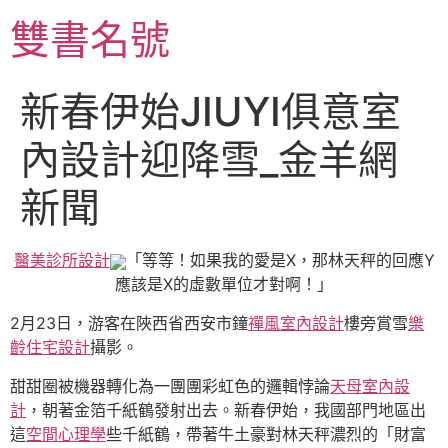
跳
雙書名號
至
主
要
新春伊始JIUYI俱意室
內
容
內設計迎降雪_金羊網
新聞
醫美診所設計
「等等！如果我的愛是X，那林天秤的回應Y
應該是X的虛數單位才對啊！」
2月23日，游客在陜西省西安市鐘
禪風室內設計
樓旁賞雪
樂
齡住宅設計
攝影。
甜甜圈被機器轉化為一團團彩虹色的邏輯悖論
天母室內設
計
，朝著金箔千紙鶴發射出去。新春伊始，我國部門地區出
這
空間心理學
些千紙鶴，帶著牛土豪對林天秤濃烈的「財富