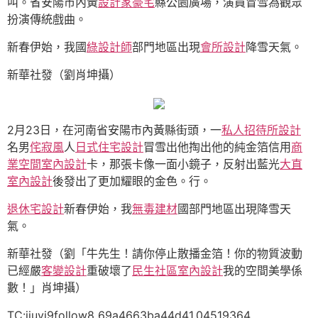
叫。省安陽市內黃
設計家豪宅
縣公園廣場，演員冒雪為觀眾
扮演傳統戲曲。
新春伊始，我國
綠設計師
部門地區出現
會所設計
降雪天氣。
新華社發（劉肖坤攝）
2月23日，在河南省安陽市內黃縣街頭，一
私人招待所設計
名男
侘寂風
人
日式住宅設計
冒雪出他掏出他的純金箔信用
商
業空間室內設計
卡，那張卡像一面小鏡子，反射出藍光
大直
室內設計
後發出了更加耀眼的金色。行。
退休宅設計
新春伊始，我
無毒建材
國部門地區出現降雪天
氣。
新華社發（劉「牛先生！請你停止散播金箔！你的物質波動
已經嚴
客變設計
重破壞了
民生社區室內設計
我的空間美學係
數！」肖坤攝）
TC:jiuyi9follow8 69a4663ba44d41.04519364