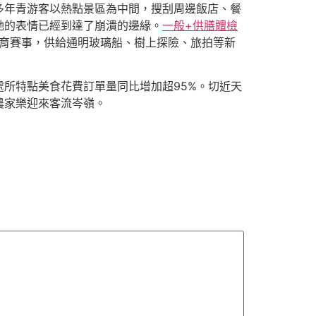
多年青游客以熱點景區為中間，搜刮周邊飯店、餐
她的表情已經到達了崩潰的邊緣。
一般+供膳體檢
體育賽事，供給通明玻璃船、樹上探險、旅拍等新
所特點美食花費訂單量同比增加超95%。切近天
農家樂迎來客流岑嶺。