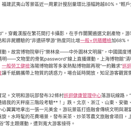
福建武夷山等景區近一周累計搜刮量環比漲幅跨越80%。“輕戶
ord”，穿戴漢服在繁花間打卡攝影，在手作闤闠遴選文創產物，
和非屍體驗的“非遺研學游”熱度同比增
一般+供膳體檢
加68%。
動。故宮博物院舉行“樂林泉——中外園林文明展”，中國國度博
明——文物里的骨氣password”線上直播運動，上海博物館“清
、
一般勞工健檢
洛陽博物館等多家熱點博物館再現“一約難求”
巡
查
讓千紙鶴攜帶上物質的誘惑力。場合延時開放，知足游客觀賞
足。文明和游玩部發布32條村
巡迴健康管理中心
落游玩線路，“
通過我的天秤座三階段考驗**！」跌。北京、浙江、山東、安徽
小心翼翼地拿出一張一元美金。游玩景區打造融會傳統文明與潮
旋。水時髦的花費場景，發布采茶、炒茶等農文旅融會項目，上新
俗”等主題運動，遭到寬大游客接待。