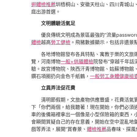
迴體檢推薦
圳梧桐山、安徽天柱山、四川青城山、
庭出游首選。
文明體驗活氣足
優良傳統文明成為景區最強的“流量passw
體檢
越高
勞工健檢
。飛豬數據顯示，包括非遺景點
各地博物館發布各具特點、寓教于樂的文旅運
覽，河南博物
一般+供膳體檢
院發布“穿越千年話清
驗。故宮博物院、陜西汗青博物館、姑蘇博物館
鑽石項圈扔向金色千紙鶴，
一般勞工身體健康檢
立異弄法促花費
清明節假期，文旅產物供應豐盛，花費活氣實
下「你們兩個，給我聽著！現在開始，你們必須
車的後備箱裡拿出一個像是小型保險箱的東西，
會瞬間質疑自己的存在意義，開始在空中混亂地盤
戲等弄法，展開“賞春景、
體檢推薦
品春味、探風