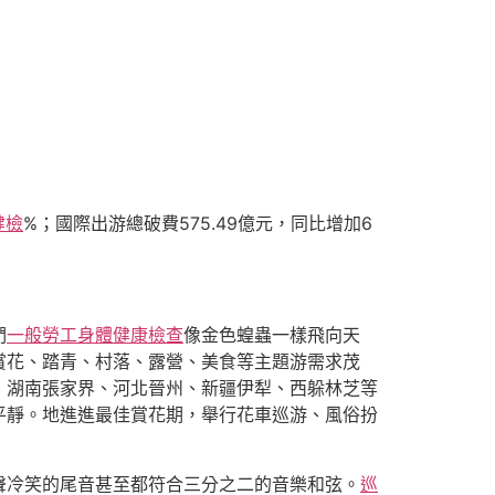
健檢
%；國際出游總破費575.49億元，同比增加6
們
一般勞工身體健康檢查
像金色蝗蟲一樣飛向天
賞花、踏青、村落、露營、美食等主題游需求茂
、湖南張家界、河北晉州、新疆伊犁、西躲林芝等
平靜。地進進最佳賞花期，舉行花車巡游、風俗扮
聲冷笑的尾音甚至都符合三分之二的音樂和弦。
巡