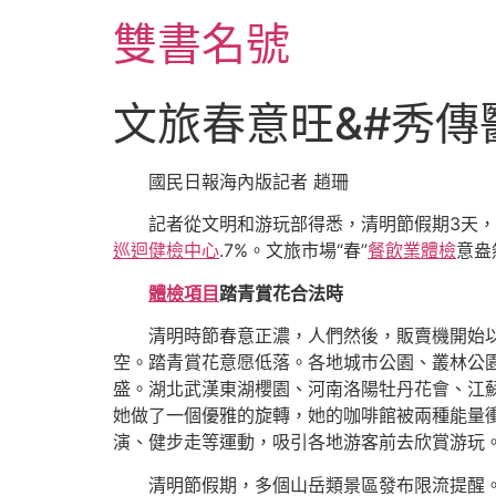
跳
雙書名號
至
主
要
文旅春意旺&#秀傳
內
容
國民日報海內版記者 趙珊
記者從文明和游玩部得悉，清明節假期3天
巡迴健檢中心
.7%。文旅市場“春”
餐飲業體檢
意盎
體檢項目
踏青賞花合法時
清明時節春意正濃，人們然後，販賣機開始
空。踏青賞花意愿低落。各地城市公園、叢林公
盛。湖北武漢東湖櫻園、河南洛陽牡丹花會、江
她做了一個優雅的旋轉，她的咖啡館被兩種能量
演、健步走等運動，吸引各地游客前去欣賞游玩
清明節假期，多個山岳類景區發布限流提醒