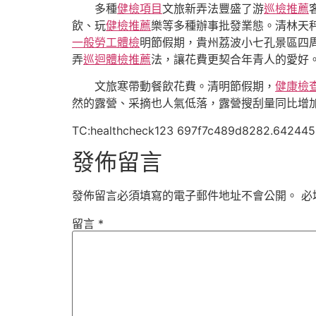
多種
健檢項目
文旅新弄法豐盛了游
巡檢推薦
飲、玩
健檢推薦
樂等多種辦事批發業態。清林天
一般勞工體檢
明節假期，貴州荔波小七孔景區四
弄
巡迴體檢推薦
法，讓花費更契合年青人的愛好
文旅寒帶動餐飲花費。清明節假期，
健康檢
然的露營、采摘也人氣低落，露營搜刮量同比增加
TC:healthcheck123 697f7c489d8282.64244
發佈留言
發佈留言必須填寫的電子郵件地址不會公開。
必
留言
*