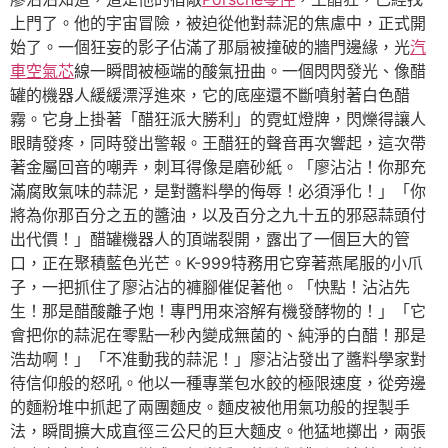
上門了。他的宇宙冒險，被迫從他對蒜泥的焦慮中，正式開
始了。一個狂妄的影子佔滿了那扇被撞破的牆門邊緣，光
汽
車空氣芯
線一瞬間被極端的酸氣扭曲。一個閃閃發光、像醋
罐的機器人緩緩漂浮進來，它的底座還不斷噴射著白色醋
霧。它身上掛著「醋狂派大勝利」的霓虹燈牌，閃爍得讓人
眼睛發疼，同時發出警報。王醋狂的聲音再次響起，這次帶
著金屬回音的嘲弄，刺耳得像是磨砂紙。「廖沾沾！你那充
滿腐敗氣味的蒜泥，是對醬料學的侮辱！必須淨化！」「你
將為你那百分之五的醬油，以及百分之九十五的邪惡蒜頭付
出代價！」醋罐機器人的頂端裂開，露出了一個巨大的管
口，正在聚積藍色光芒。K-999特務用它穿著燕尾服的小爪
子，一把抓住了廖沾沾的褲腳催促著他。「快點！沾沾先
生！那是醋酸離子炮！專門用來溶解有機發酵物的！」「它
會把你的蒜泥在零點一秒內變成無菌的、純淨的白醋！那是
浩劫啊！」「不准動我的蒜泥！」廖沾沾發出了醬料學家對
待信仰般的怒吼。他以一種專業包水餃的極限速度，從旁邊
的麵粉堆中抓起了兩團麵皮。麵皮被他用氣功般的捏製手
法，瞬間擴大成直徑三公尺的巨大麵皮。他猛地擲出，兩張