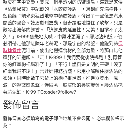
麵皮在空中交疊，變成一個半透明的防禦護盾。這就是家傳
《沾醬秘笈》中記載的「水餃皮護盾」，薄韌而充滿彈性。
藍色離子炮光束猛烈地擊中麵皮護盾，發出了一聲像是汽水
開蓋的聲音。護盾劇烈震動，但奇蹟般地擋住了攻擊，只是
散發出濃郁的麵香。「這麵皮的延展性！完美！但撐不了太
久！」K-999焦急地大喊，中藥味更濃了。廖沾沾知道，他
必須帶走他那缸陳年老蒜泥，那是宇宙的希望。他跑到蒜
保
時捷零件
泥缸前，使出他搬運食材的全部力量，將那口比他
還胖的缸抱起。「走！K-999！我們要從後院逃跑！別再管
你的紅棗枸杞燃料了！」「不行！燃料是文明的基礎！沒了
紅棗我飛不遠！」吉娃娃特務抗議。它用小嘴咬住廖沾沾的
衣領，同時開啟了它背上的枸杞推進器。推進器發出「滋
滋」的輕微煎煮聲，伴隨著一股濃郁的蔘味爆發。廖沾沾抱
著蒜泥缸、K-99 TC:osder9follow7
發佈留言
發佈留言必須填寫的電子郵件地址不會公開。
必填欄位標示
為
*