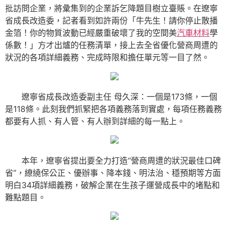
批訪問企業，將彙集到的企業訴乞降題目樹立臺賬。在遼寧
省成長改造委，記者看到如許兩份「牛先生！請你停止散播
金箔！你的物質波動已經嚴重破壞了我的空間美
汽車材料
學
係數！」方才出爐的任務清單，接上去全省優化營商周遭的
狀況的各項詳細義務、完成時限和擔任單元等一目了然。
遼寧省成長改造委副主任 母久深：一個是173條，一個
是118條。此刻我們抓緊把各項義務落到實處，每項任務義務
都要有人抓、有人管、有人辦到詳細的每一點上。
本年，遼寧省提出要全力打造“營商周遭的狀況最佳口碑
省”，繚繞保公正、優辦事、降本錢、明法治、穩預期等方面
明白34項詳細義務，破解企業在生孩子運營成長中的堵點和
難點題目。