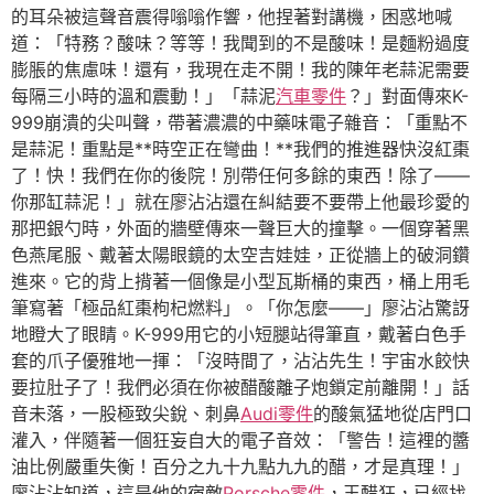
的耳朵被這聲音震得嗡嗡作響，他捏著對講機，困惑地喊
道：「特務？酸味？等等！我聞到的不是酸味！是麵粉過度
膨脹的焦慮味！還有，我現在走不開！我的陳年老蒜泥需要
每隔三小時的溫和震動！」「蒜泥
汽車零件
？」對面傳來K-
999崩潰的尖叫聲，帶著濃濃的中藥味電子雜音：「重點不
是蒜泥！重點是**時空正在彎曲！**我們的推進器快沒紅棗
了！快！我們在你的後院！別帶任何多餘的東西！除了——
你那缸蒜泥！」就在廖沾沾還在糾結要不要帶上他最珍愛的
那把銀勺時，外面的牆壁傳來一聲巨大的撞擊。一個穿著黑
色燕尾服、戴著太陽眼鏡的太空吉娃娃，正從牆上的破洞鑽
進來。它的背上揹著一個像是小型瓦斯桶的東西，桶上用毛
筆寫著「極品紅棗枸杞燃料」。「你怎麼——」廖沾沾驚訝
地瞪大了眼睛。K-999用它的小短腿站得筆直，戴著白色手
套的爪子優雅地一揮：「沒時間了，沾沾先生！宇宙水餃快
要拉肚子了！我們必須在你被醋酸離子炮鎖定前離開！」話
音未落，一股極致尖銳、刺鼻
Audi零件
的酸氣猛地從店門口
灌入，伴隨著一個狂妄自大的電子音效：「警告！這裡的醬
油比例嚴重失衡！百分之九十九點九九的醋，才是真理！」
廖沾沾知道，這是他的宿敵
Porsche零件
，王醋狂，已經找