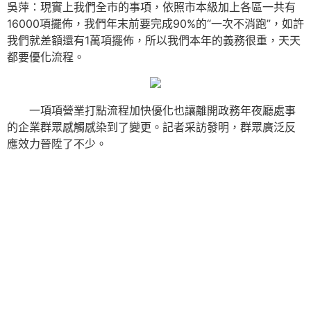
吳萍：現實上我們全市的事項，依照市本級加上各區一共有
16000項擺佈，我們年末前要完成90%的“一次不消跑”，如許
我們就差額還有1萬項擺佈，所以我們本年的義務很重，天天
都要優化流程。
一項項營業打點流程加快優化也讓離開政務年夜廳處事
的企業群眾感觸感染到了變更。記者采訪發明，群眾廣泛反
應效力晉陞了不少。