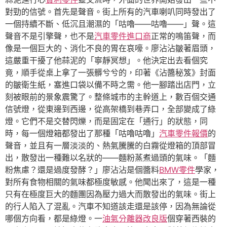
對勁的信號。首先是聲音。街上所有的汽車喇叭同時發出了
一個持續不斷、低沉且潮濕的「咕嚕——咕嚕——」聲。這
聲音不是引擎聲，也不是
汽車零件進口商
正常的鳴笛聲，而
像是一個巨大的、消化不良的胃在哀嚎。廖沾沾皺著眉頭，
這嚴重干擾了他蒜泥的「寧靜冥想」。他決定出去看個究
竟，順手從桌上拿了一張髒兮兮的，印著《沾醬秘笈》封面
的皺衛生紙，塞進口袋以備不時之需。他一腳踏出店門，立
刻被眼前的景象震驚了。整條城市的主幹道上，數百個交通
信號燈，從東邊到西邊，從高架橋到巷弄口，全部變成了綠
燈。它們不是交替閃爍，而是固定在「通行」的狀態，同
時，每一個燈箱都發出了那種「咕嚕咕嚕」
汽車零件報價
的
聲音，並且有一層淡淡的、熱氣騰騰的白霧從燈箱的頂部冒
出，散發出一種難以名狀的——麵粉蒸煮過頭的氣味。「麵
粉焦慮？還是過度發酵？」廖沾沾是個醬料
BMW零件
學家，
對所有食物相關的氣味都極度敏感。他聞出來了，這是一種
只有在極度巨大的麵團因為壓力過大而散發出的氣味。街上
的行人陷入了混亂。汽車不知道該走還是該停，因為無論從
哪個方向看，都是綠燈。一
油氣分離器改良版
個穿著西裝的