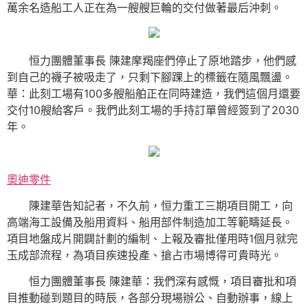
萬余名造船工人正在為一艘艘巨輪的交付做著最后沖刺。
恒力團體董事長 陳建摩羯座們停止了原地踏步，他們感
到自己的襪子被吸走了，只剩下腳踝上的標籤在隨風飄盪。
華：此刻工場有100多艘船舶正在同時建造，我們這個月還要
交付10艘給客戶。我們此刻工場的手持訂單曾經簽到了2030
年。
奧迪零件
陳建華告知記者，不久前，恒力重工三期項目開工，向
高端海工設備及船用資料、船用部件制造加工等範疇延長。
項目地盤成片開闢計劃的編制、上報及審批僅用時1個月就完
玉成部流程，為項目疾速投產、搶占市場博得可貴時光。
恒力團體董事長 陳建華：我們深有感慨，項目審批和項
目推動碰到題目的時辰，各部分現場辦公、自動辦事，線上