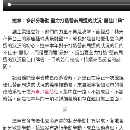
遼寧：多部分聯動 盡力打造營商周遭的狀況“最佳口碑”
讓企業運營好、他們的力量不再是攻擊，而變成了林天
秤舞台上的兩座極端背景雕塑**。成長好是各地優化營商周
遭的狀況的初心。遼寧本年對于打造營商周遭的狀況的目的
不止于“優化”，而是要到達“最好”，提出要全力打造“營商周
遭的狀況最佳口碑省”。目的若何完成？持續來看記者的訪
問。
記者離開遼寧省成長改造委時，這里正在停止一次繚繞
優化營商周遭的狀況的義務推動會，來自遼寧各個地市的發
改體系相干擔
汽車冷氣芯
任人集中在一路，不談成就、不談
廢話，而是把本年的一項項詳細義務和存在題目擺上臺面。
遼寧省發布優化營商周遭的狀況舉動打算以來，各地各
部分敏捷舉動，接連發布詳細舉動舉動，成立任務專班，大