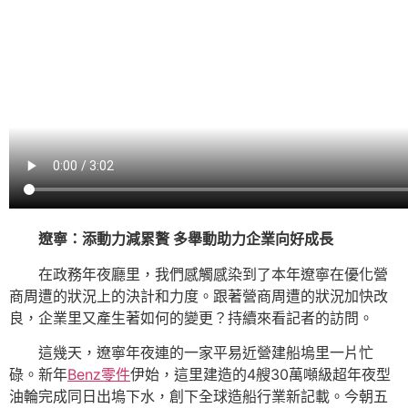
遼寧：添動力減累贅 多舉動助力企業向好成長
在政務年夜廳里，我們感觸感染到了本年遼寧在優化營
商周遭的狀況上的決計和力度。跟著營商周遭的狀況加快改
良，企業里又產生著如何的變更？持續來看記者的訪問。
這幾天，遼寧年夜連的一家平易近營建船塢里一片忙
碌。新年
Benz零件
伊始，這里建造的4艘30萬噸級超年夜型
油輪完成同日出塢下水，創下全球造船行業新記載。今朝五