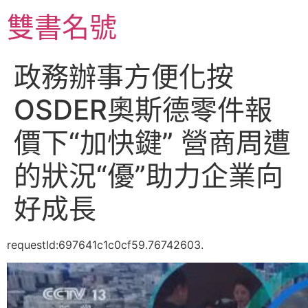
跳
雙書名號
至
主
要
政務辦事方便化按
內
容
OSDER奧斯德零件報
價下“加快鍵” 營商周遭
的狀況“優”助力企業向
好成長
requestId:697641c1c0cf59.76742603.