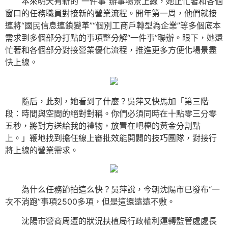
本來明天有新的“一件事”辦事場景上線，她正忙著和各個
窗口的任務職員對接新的營業流程。開年第一周，他們就接
連將“國民信息連鎖變革”“個別工商戶轉型為企業”等多個底本
需求到多個部分打點的事項整分解“一件事”聯辦。眼下，她還
忙著和各個部分對接營業優化流程，推進更多方便化場景盡
快上線。
隨后，此刻，她看到了什麼？吳萍又快馬加「第三階
段：時間與空間的絕對對稱。你們必須同時在十點零三分零
五秒，將對方送給我的禮物，放置在吧檯的黃金分割點
上。」鞭地找到擔任線上審批效能開闢的技巧團隊，對接行
將上線的營業需求。
為什么任務節拍這么快？吳萍說，今朝沈陽市已發布“一
次不消跑”事項2500多項，但是這還遠遠不敷。
沈陽市營商周遭的狀況扶植局行政權利運轉監管處處長