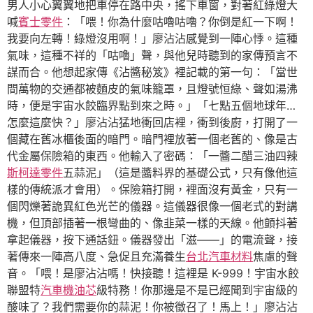
男人小心翼翼地把車停在路中央，搖下車窗，對著紅綠燈大
喊
賓士零件
：「喂！你為什麼咕嚕咕嚕？你倒是紅一下啊！
我要向左轉！綠燈沒用啊！」廖沾沾感覺到一陣心悸。這種
氣味，這種不祥的「咕嚕」聲，與他兒時聽到的家傳預言不
謀而合。他想起家傳《沾醬秘笈》裡記載的第一句：「當世
間萬物的交通都被麵皮的氣味籠罩，且燈號恒綠、聲如湯沸
時，便是宇宙水餃臨界點到來之時。」「七點五個地球年…
怎麼這麼快？」廖沾沾猛地衝回店裡，衝到後廚，打開了一
個藏在舊冰櫃後面的暗門。暗門裡放著一個老舊的、像是古
代金屬保險箱的東西。他輸入了密碼：「一醬二醋三油四辣
斯柯達零件
五蒜泥」（這是醬料界的基礎公式，只有像他這
樣的傳統派才會用）。保險箱打開，裡面沒有黃金，只有一
個閃爍著詭異紅色光芒的儀器。這儀器很像一個老式的對講
機，但頂部插著一根彎曲的、像韭菜一樣的天線。他顫抖著
拿起儀器，按下通話鈕。儀器發出「滋——」的電流聲，接
著傳來一陣高八度、急促且充滿養生
台北汽車材料
焦慮的聲
音。「喂！是廖沾沾嗎！快接聽！這裡是 K-999！宇宙水餃
聯盟特
汽車機油芯
級特務！你那邊是不是已經聞到宇宙級的
酸味了？我們需要你的蒜泥！你被徵召了！馬上！」廖沾沾