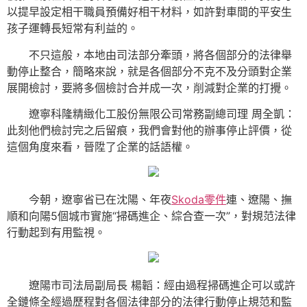
以提早設定相干職員預備好相干材料，如許對車間的平安生
孩子運轉長短常有利益的。
不只這般，本地由司法部分牽頭，將各個部分的法律舉
動停止整合，簡略來說，就是各個部分不克不及分頭對企業
展開檢討，要將多個檢討合并成一次，削減對企業的打攪。
遼寧科隆精緻化工股份無限公司常務副總司理 周全凱：
此刻他們檢討完之后留痕，我們會對他的辦事停止評價，從
這個角度來看，晉陞了企業的話語權。
今朝，遼寧省已在沈陽、年夜
Skoda零件
連、遼陽、撫
順和向陽5個城市實施“掃碼進企、綜合查一次”，對規范法律
行動起到有用監視。
遼陽市司法局副局長 楊韜：經由過程掃碼進企可以或許
全鏈條全經過歷程對各個法律部分的法律行動停止規范和監