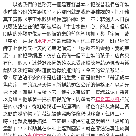
以後我們的義務第一個是要打基本，把曩昔我們省和進
步前輩省份的差距拉平，這部門就是我們要補課的。把任務
真正貫徹《宇宙水餃與終極醬料師》第一章：蒜泥與末日預
兆廖沾沾坐在他那間被稱為「宇宙水餃中心」的店裡，但這
間店的外觀更像是一個被遺棄的藍色塑膠棚，與「宇宙」或
「中心」這兩個
水箱水
詞毫無關係。他正在對著一缸已經發
酵了七個月又七天的老蒜泥嘆氣。「你還不夠靈動，我的蒜
泥。」他輕聲細語，彷彿在責備一個不上進的孩子。店內只
有他一個人，連蒼蠅都因為難以忍受那股陳年蒜頭混合著鐵
鏽與淡淡絕望的味道而選擇繞道飛行。今天的營業額是：
零。廖沾沾不安的不是店裡的生意，而是他對**「蒜泥成本
焦慮症」**的深層恐懼。新鮮蒜頭每公斤的價格正在以超光
速上漲，如果再這樣下去，他引以為傲的「靈魂蒜泥」將難
以為繼。他拿著一把被磨得光滑、閃耀著不
德系車材料
祥光
芒的小銀勺，從缸底撈起一坨濃稠的、顏色介於灰綠與土黃
之間的發酵物。這蒜泥被他照顧得像稀世珍寶，每隔三小
時，他就要用手指彈一下缸邊，確保它能感受到**「溫和的
震動」**，以助其在精神上達到圓滿。就在廖沾沾專注於與
蒜泥進行心
賓利零件
靈交流時，外面的世界開始發出一些不