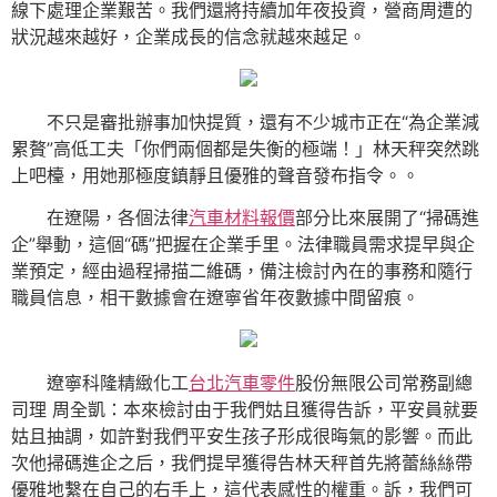
線下處理企業艱苦。我們還將持續加年夜投資，營商周遭的
狀況越來越好，企業成長的信念就越來越足。
不只是審批辦事加快提質，還有不少城市正在“為企業減
累贅”高低工夫「你們兩個都是失衡的極端！」林天秤突然跳
上吧檯，用她那極度鎮靜且優雅的聲音發布指令。。
在遼陽，各個法律
汽車材料報價
部分比來展開了“掃碼進
企”舉動，這個“碼”把握在企業手里。法律職員需求提早與企
業預定，經由過程掃描二維碼，備注檢討內在的事務和隨行
職員信息，相干數據會在遼寧省年夜數據中間留痕。
遼寧科隆精緻化工
台北汽車零件
股份無限公司常務副總
司理 周全凱：本來檢討由于我們姑且獲得告訴，平安員就要
姑且抽調，如許對我們平安生孩子形成很晦氣的影響。而此
次他掃碼進企之后，我們提早獲得告林天秤首先將蕾絲絲帶
優雅地繫在自己的右手上，這代表感性的權重。訴，我們可