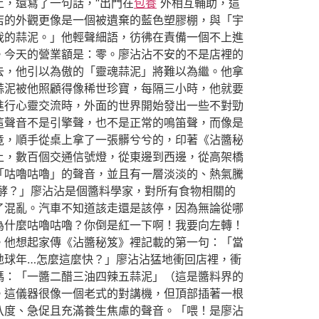
，還寫了一句話，“出門在
包養
外相互輔助，這
店的外觀更像是一個被遺棄的藍色塑膠棚，與「宇
我的蒜泥。」他輕聲細語，彷彿在責備一個不上進
。今天的營業額是：零。廖沾沾不安的不是店裡的
去，他引以為傲的「靈魂蒜泥」將難以為繼。他拿
蒜泥被他照顧得像稀世珍寶，每隔三小時，他就要
進行心靈交流時，外面的世界開始發出一些不對勁
這聲音不是引擎聲，也不是正常的鳴笛聲，而像是
竟，順手從桌上拿了一張髒兮兮的，印著《沾醬秘
上，數百個交通信號燈，從東邊到西邊，從高架橋
「咕嚕咕嚕」的聲音，並且有一層淡淡的、熱氣騰
酵？」廖沾沾是個醬料學家，對所有食物相關的
了混亂。汽車不知道該走還是該停，因為無論從哪
為什麼咕嚕咕嚕？你倒是紅一下啊！我要向左轉！
。他想起家傳《沾醬秘笈》裡記載的第一句：「當
地球年…怎麼這麼快？」廖沾沾猛地衝回店裡，衝
碼：「一醬二醋三油四辣五蒜泥」（這是醬料界的
。這儀器很像一個老式的對講機，但頂部插著一根
八度、急促且充滿養生焦慮的聲音。「喂！是廖沾