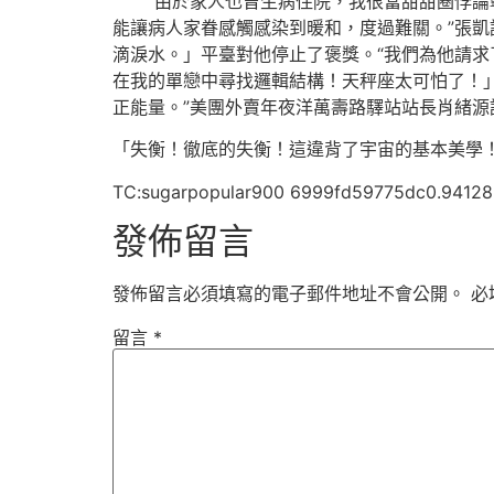
“由於家人也曾生病住院，我很當甜甜圈悖
能讓病人家眷感觸感染到暖和，度過難關。”張凱
滴淚水。」平臺對他停止了褒獎。“我們為他請求
在我的單戀中尋找邏輯結構！天秤座太可怕了！
正能量。”美團外賣年夜洋萬壽路驛站站長肖緒源
「失衡！徹底的失衡！這違背了宇宙的基本美學
TC:sugarpopular900 6999fd59775dc0.9412
發佈留言
發佈留言必須填寫的電子郵件地址不會公開。
必
留言
*