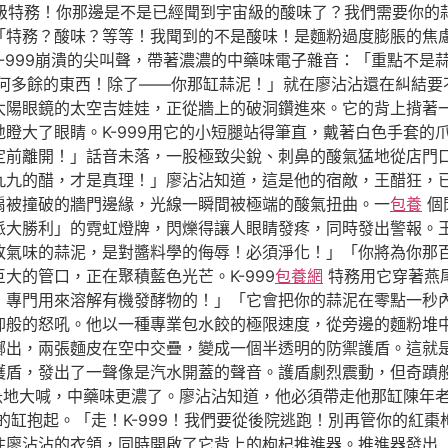
盟特級特務！你那邊是不是已經聞到宇宙級的酸味了？我們需要你
「特務？酸味？等等！我聞到的不是酸味！是麵粉過度膨脹的焦
-999崩潰的尖叫聲，帶著濃濃的中藥味電子雜音：「重點不是蒜
何多餘的東西！除了——你那缸蒜泥！」就在廖沾沾還在糾結要
太陽眼鏡的太空吉娃娃，正從牆上的破洞鑽進來。它的背上揹著
瞪大了眼睛。K-999用它的小短腿站得筆直，戴著白色手套的
定前離開！」話音未落，一股極致尖銳、刺鼻的酸氣猛地從店門
九九的醋，才是真理！」廖沾沾知道，這是他的宿敵，王醋狂，
扇被撞破的牆門邊緣，光線一瞬間被極端的酸氣扭曲。一
包養
個
派大勝利」的霓虹燈牌，閃爍得讓人眼睛發疼，同時發出警報。
敗氣味的蒜泥，是對醬料學的侮辱！必須淨化！」「你將為你那
大的管口，正在聚積藍色光芒。K-999
包養網
特務用它穿著燕
！專門用來溶解有機發酵物的！」「它會把你的蒜泥在零點一秒
仰般的怒吼。他以一種專業包水餃的極限速度，從旁邊的麵粉堆
擲出，兩張麵皮在空中交疊，變成一個半透明的防禦護盾。這就
護盾，發出了一聲像是汽水開蓋的聲音。護盾劇烈震動，但奇蹟
焦急地大喊，中藥味更濃了。廖沾沾知道，他必須帶走他那缸陳年
缸抱起。「走！K-999！我們要從後院逃跑！別再管你的紅
住廖沾沾的衣領，同時開啟了它背上的枸杞推進器。推進器發出