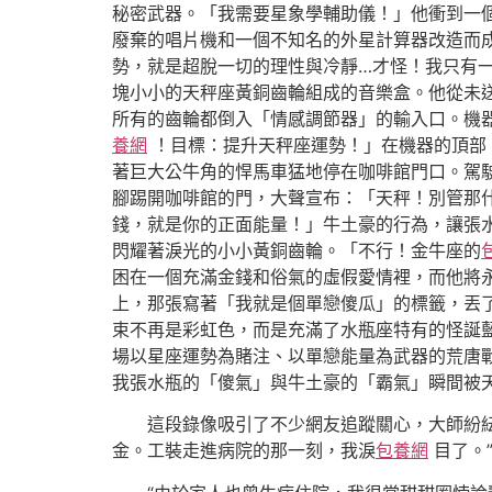
秘密武器。「我需要星象學輔助儀！」他衝到一
廢棄的唱片機和一個不知名的外星計算器改造而
勢，就是超脫一切的理性與冷靜…才怪！我只有
塊小小的天秤座黃銅齒輪組成的音樂盒。他從未
所有的齒輪都倒入「情感調節器」的輸入口。機
養網
！目標：提升天秤座運勢！」在機器的頂部
著巨大公牛角的悍馬車猛地停在咖啡館門口。駕
腳踢開咖啡館的門，大聲宣布：「天秤！別管那
錢，就是你的正面能量！」牛土豪的行為，讓張
閃耀著淚光的小小黃銅齒輪。「不行！金牛座的
困在一個充滿金錢和俗氣的虛假愛情裡，而他將
上，那張寫著「我就是個單戀傻瓜」的標籤，丟
束不再是彩虹色，而是充滿了水瓶座特有的怪誕藍
場以星座運勢為賭注、以單戀能量為武器的荒唐
我張水瓶的「傻氣」與牛土豪的「霸氣」瞬間被
這段錄像吸引了不少網友追蹤關心，大師紛
金。工裝走進病院的那一刻，我淚
包養網
目了。