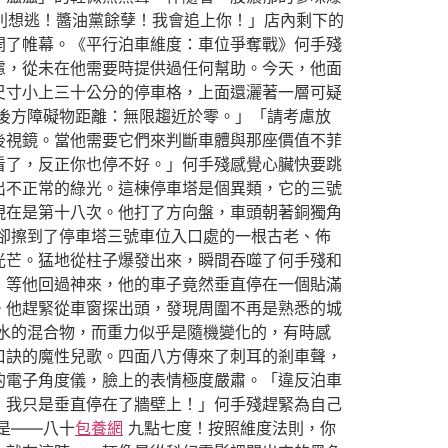
別想逃！醬油黨餘孽！我會追上你！」店內剩下的
開了帷幕。《平行泊車維度：車位爭奪戰》何手殘
慮，從未在他需要時提供過任何幫助。今天，他面
尺寸小上三十公分的停車格，上面還灑著一層可疑
後方障礙物距離：無限趨近於零。」「請考慮放
後視鏡。當他需要它們來判斷車體與那座價值不菲
看了，反正你也停不好。」何手殘感覺心臟快要跳
出不正常的綠光。這棟停車塔是個異類，它的三號
現在是第十八次。他打了方向盤，車頭朝著銅獨角
卻擦到了停車塔三號車位入口處的一根古老、佈
光芒。猛地從柱子爆發出來，瞬間吞噬了何手殘和
，等他回過神來，他的車子竟然垂直停在一個貼滿
。他趕緊從車窗探出頭，發現周圍不再是熟悉的城
水的混合物，而重力似乎是隨機變化的，有時感
口訣的魔性兒歌。四面八方傳來了刺耳的剎車聲，
的電子角度儀，臉上的表情極度嚴肅。「違反泊車
！我只是垂直停在了牆壁上！」何手殘趕緊為自己
是——八十
包養網
九點七度！按照維度法則，你