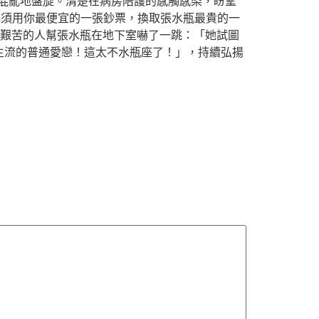
混亂地盤旋。清楚在病房陪護的感觸感染，盼望
須用你最便宜的一張鈔票，換取張水瓶最貴的一
到有艱苦的人幫張水瓶在地下室嚇了一跳：「她試圖
主流的普通愛戀！這太不水瓶座了！」，持續弘揚