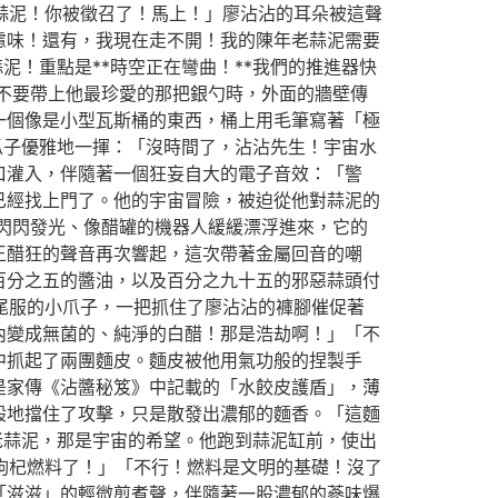
的蒜泥！你被徵召了！馬上！」廖沾沾的耳朵被這聲
慮味！還有，我現在走不開！我的陳年老蒜泥需要
泥！重點是**時空正在彎曲！**我們的推進器快
不要帶上他最珍愛的那把銀勺時，外面的牆壁傳
一個像是小型瓦斯桶的東西，桶上用毛筆寫著「極
爪子優雅地一揮：「沒時間了，沾沾先生！宇宙水
口灌入，伴隨著一個狂妄自大的電子音效：「警
已經找上門了。他的宇宙冒險，被迫從他對蒜泥的
閃閃發光、像醋罐的機器人緩緩漂浮進來，它的
王醋狂的聲音再次響起，這次帶著金屬回音的嘲
百分之五的醬油，以及百分之九十五的邪惡蒜頭付
尾服的小爪子，一把抓住了廖沾沾的褲腳催促著
內變成無菌的、純淨的白醋！那是浩劫啊！」「不
中抓起了兩團麵皮。麵皮被他用氣功般的捏製手
是家傳《沾醬秘笈》中記載的「水餃皮護盾」，薄
般地擋住了攻擊，只是散發出濃郁的麵香。「這麵
老蒜泥，那是宇宙的希望。他跑到蒜泥缸前，使出
棗枸杞燃料了！」「不行！燃料是文明的基礎！沒了
「滋滋」的輕微煎煮聲，伴隨著一股濃郁的蔘味爆