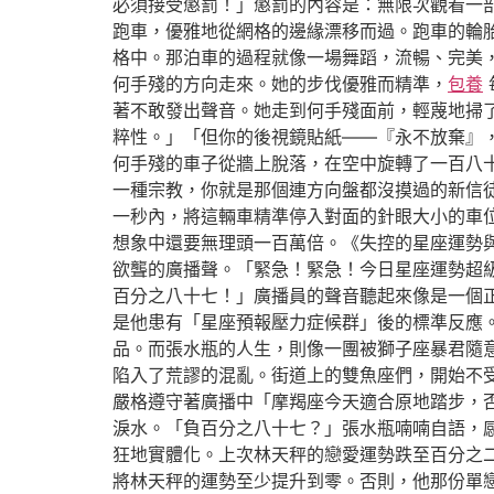
必須接受懲罰！」懲罰的內容是：無限次觀看一
跑車，優雅地從網格的邊緣漂移而過。跑車的輪
格中。那泊車的過程就像一場舞蹈，流暢、完美
何手殘的方向走來。她的步伐優雅而精準，
包養
著不敢發出聲音。她走到何手殘面前，輕蔑地掃
粹性。」「但你的後視鏡貼紙——『永不放棄』
何手殘的車子從牆上脫落，在空中旋轉了一百八
一種宗教，你就是那個連方向盤都沒摸過的新信
一秒內，將這輛車精準停入對面的針眼大小的車
想象中還要無理頭一百萬倍。《失控的星座運勢
欲聾的廣播聲。「緊急！緊急！今日星座運勢超
百分之八十七！」廣播員的聲音聽起來像是一個
是他患有「星座預報壓力症候群」後的標準反應
品。而張水瓶的人生，則像一團被獅子座暴君隨
陷入了荒謬的混亂。街道上的雙魚座們，開始不
嚴格遵守著廣播中「摩羯座今天適合原地踏步，
淚水。「負百分之八十七？」張水瓶喃喃自語，
狂地實體化。上次林天秤的戀愛運勢跌至百分之
將林天秤的運勢至少提升到零。否則，他那份單