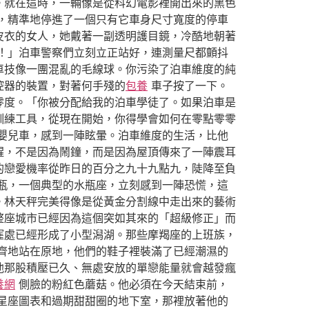
。就在這時，一輛像是從科幻電影裡開出來的黑色
，精準地停進了一個只有它車身尺寸寬度的停車
皮衣的女人，她戴著一副透明護目鏡，冷酷地朝著
！」泊車警察們立刻立正站好，連測量尺都顫抖
車技像一團混亂的毛線球。你污染了泊車維度的純
控器的裝置，對著何手殘的
包養
車子按了一下。
零度。「你被分配給我的泊車學徒了。如果泊車是
訓練工具，從現在開始，你得學會如何在零點零零
嬰兒車，感到一陣眩暈。泊車維度的生活，比他
醒，不是因為鬧鐘，而是因為屋頂傳來了一陣震耳
的戀愛機率從昨日的百分之九十九點九，陡降至負
瓶，一個典型的水瓶座，立刻感到一陣恐慌，這
。林天秤完美得像是從黃金分割線中走出來的藝術
整座城市已經因為這個突如其來的「超級修正」而
窪處已經形成了小型潟湖。那些摩羯座的上班族，
齊地站在原地，他們的鞋子裡裝滿了已經潮濕的
他那股積壓已久、無處安放的單戀能量就會越發瘋
養網
側臉的粉紅色蘑菇。他必須在今天結束前，
星座圖表和過期甜甜圈的地下室，那裡放著他的