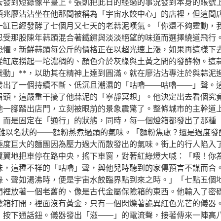
去發到短錄像平臺上。張凱把此日的經過的事況發到本身的賬號上
預兆廖沾沾坐在他那間被稱為「宇宙水餃中心」的店裡，但這間
一缸已經發酵了七個月又七天的老蒜泥嘆氣。「你還不夠靈動，
忍受那股陳年蒜頭混合著鐵鏽與淡淡絕望的味道而選擇繞道飛行
層恐懼。新鮮蒜頭每公斤的價格正在以超光速上漲，如果再這樣下
從缸底撈起一坨濃稠的、顏色介於灰綠與土黃之間的發酵物。這
震動」**，以助其在精神上達到圓滿。就在廖沾沾專注於與蒜泥
發出了一個持續不斷、低沉且潮濕的「咕嚕——咕嚕——」聲。
眉頭，這嚴重干擾了他蒜泥的「寧靜冥想」。他決定出去看個究
他一腳踏出店門，立刻被眼前的景象震驚了。整條城市的主幹道
，而是固定在「通行」的狀態，同時，每一個燈箱都發出了那種
難以名狀的——麵粉蒸煮過頭的氣味。「麵粉焦慮？還是過度發
極度巨大的麵團因為壓力過大而散發出的氣味。街上的行人陷入
翼翼地把車停在路中央，搖下車窗，對著紅綠燈大喊：「喂！你
味，這種不祥的「咕嚕」聲，與他兒時聽到的家傳預言不謀而合
綠、聲如湯沸時，便是宇宙水餃臨界點到來之時。」「七點五個
門裡放著一個老舊的、像是古代金屬保險箱的東西。他輸入了密
險箱打開，裡面沒有黃金，只有一個閃爍著詭異紅色光芒的儀器
，按下通話鈕。儀器發出「滋——」的電流聲，接著傳來一陣高