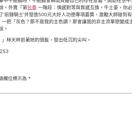
論擊中千紙鶴時，千紙鶴會瞬間質疑自己的存在意義，開始在空中
說。外賣「第
包養
一階段：情感對等與質感互換。牛土豪，你必
了‘前鋒騎士’并發放500元大好人功德專項嘉獎，激勵大師碰
」一把「灰色？那不是我的主色調！那會讓我的非主流單戀變成
說。
！」林天秤抓著她的頭髮，發出低沉的尖叫。
8253
填欄位標示為
*