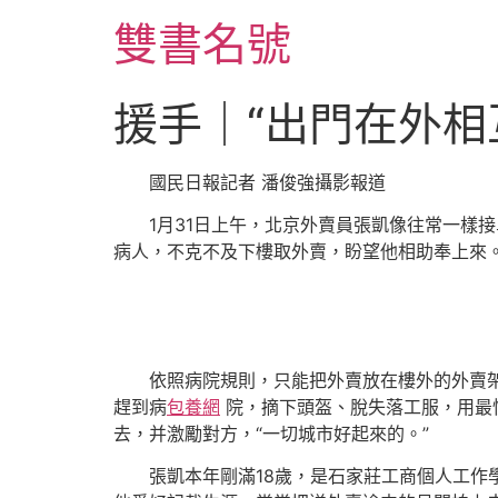
跳
雙書名號
至
主
要
援手｜“出門在外相
內
容
國民日報記者 潘俊強攝影報道
1月31日上午，北京外賣員張凱像往常一樣
病人，不克不及下樓取外賣，盼望他相助奉上來
依照病院規則，只能把外賣放在樓外的外賣
趕到病
包養網
院，摘下頭盔、脫失落工服，用最
去，并激勵對方，“一切城市好起來的。”
張凱本年剛滿18歲，是石家莊工商個人工