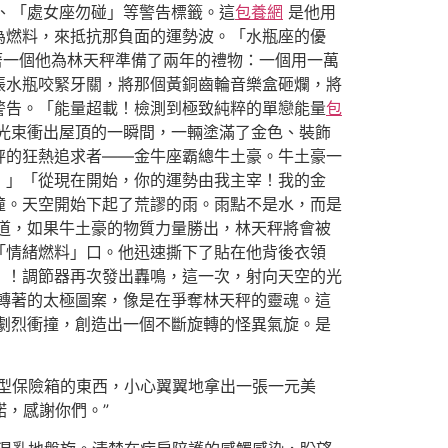
、「處女座勿碰」等警告標籤。這
包養網
是他用
為燃料，來抵抗那負面的運勢波。「水瓶座的優
著一個他為林天秤準備了兩年的禮物：一個用一萬
張水瓶咬緊牙關，將那個黃銅齒輪音樂盒砸爛，將
警告。「能量超載！檢測到極致純粹的單戀能量
包
光束衝出屋頂的一瞬間，一輛塗滿了金色、裝飾
秤的狂熱追求者——金牛座霸總牛土豪。牛土豪一
！」「從現在開始，你的運勢由我主宰！我的金
撞。天空開始下起了荒謬的雨。雨點不是水，而是
道，如果牛土豪的物質力量勝出，林天秤將會被
「情緒燃料」口。他迅速撕下了貼在他背後衣領
」！調節器再次發出轟鳴，這一次，射向天空的光
轉著的太極圖案，像是在爭奪林天秤的靈魂。這
劇烈衝撞，創造出一個不斷旋轉的怪異氣旋。是
型保險箱的東西，小心翼翼地拿出一張一元美
諾，感謝你們。”