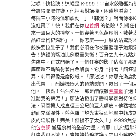
沾嗎！快接聽！這裡是 K-999！宇宙水餃聯
音震得嗡嗡作響，他捏著對講機，困惑地喊道：
每隔三小時的溫和震動！」「蒜泥？」對面傳來K
沒紅棗了！快！我們在你
包養網
的後院！別帶任
來一聲巨大的撞擊。一個穿著黑色燕尾服、戴著
品紅棗枸杞燃料」。「你怎麼——」廖沾沾驚訝地
餃快要拉肚子了！我們必須在你被醋酸離子炮鎖
告！這裡的醬油比例嚴重失衡！百分之九十九點
焦慮中，正式開始了。一個狂妄的影子佔滿了那
底座還不斷噴射著白色醋霧。它身上掛著「醋狂
弄，刺耳得像是磨砂紙。「廖沾沾！你那充滿腐
出代價！」醋罐機器人的頂端裂開，露出了一個巨
他。「快點！沾沾先生！那是醋酸離
包養網
子炮
准動我的蒜泥！」廖沾沾發出了醬料學家對待信
法，瞬間擴大成直徑三公尺的巨大麵皮。他猛地
韌而充滿彈性。藍色離子炮光束猛烈地擊中麵皮
皮的延展性！完美！但撐不了太久！」K-999
他
包養網
搬運食材的全部力量，將那口比他還胖的
紅棗我飛不遠！」吉娃娃特務抗議。它用小嘴咬