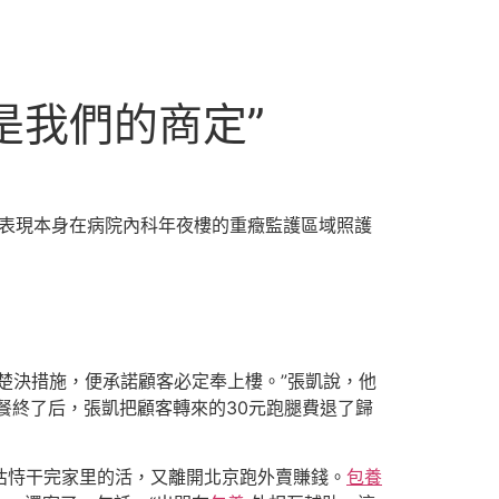
是我們的商定”
，表現本身在病院內科年夜樓的重癥監護區域照護
楚決措施，便承諾顧客必定奉上樓。”張凱說，他
餐終了后，張凱把顧客轉來的30元跑腿費退了歸
怙恃干完家里的活，又離開北京跑外賣賺錢。
包養