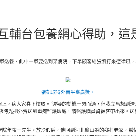
互輔台包養網心得助，這
接單送餐，此中一單要送到某病院，下單顧客給張凱打來德律風
。
張凱取得外賣平臺嘉獎。
架上，病人家眷下樓取。“遲疑的動機一閃而過，但我立馬想到清
快時光把外賣送到重癥監護區域，請醫護職員幫顧客帶出來。送
作學院年夜一先生。放冷假后，他回到河北鹽山縣的鄉村老家，幫