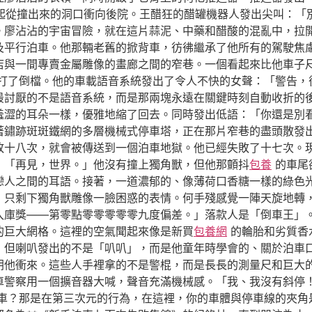
起從撞出來的洞口衝向後院。王醋狂的醋罐機器人發出尖叫：「
。廖沾沾的宇宙冒險，就在這片蒜泥、中藥和醋酸的混亂中，拉
及平行泊車。他那輛老舊的掀背車，彷彿繼承了他所有的駕駛焦
店與一間專賣金屬雕像的畫廊之間的窄巷。一個看起來比他車子
打了倒檔。他的車載語音系統發出了令人不快的女聲：「警告，
最討厭的不是語音系統，而是那兩塊永遠在關鍵時刻自動收折的
羞澀的耳朵一樣，優雅地縮了回去。同時發出低語：「你還是別
著鏽跡斑斑鐵網的多層機械式停車塔，正在那片窄巷的盡頭散發
敗十八次，就會被傳送到一個泊車地獄。他已經失敗了十七次。
：「再見，世界。」他沒有撞上獨角獸，但他那顫抖
包養
的車尾
戀人之間的耳語。接著，一道濃郁的、像薄荷口香糖一樣的綠色
，只剩下獨角獸雕像一臉困惑的表情。何手殘感覺一陣天旋地轉
入庫獎——第零點零零零零零九度偏差。」落款人是「倒車王」
的巨大網格。這裡的空氣聞起來像是新買
包養網
的輪胎和劣質香
，但喇叭發出的不是「叭叭」，而是他童年時學會的、關於泊車
朝他衝來。這些人手裡拿的不是警棍，而是長長的測量尺和巨大
車警察用一個擴音器大喊，聲音充滿機械感。「我、我沒有斜停
車？那是在第三次元的行為，在這裡，你的車體與停車線的夾角