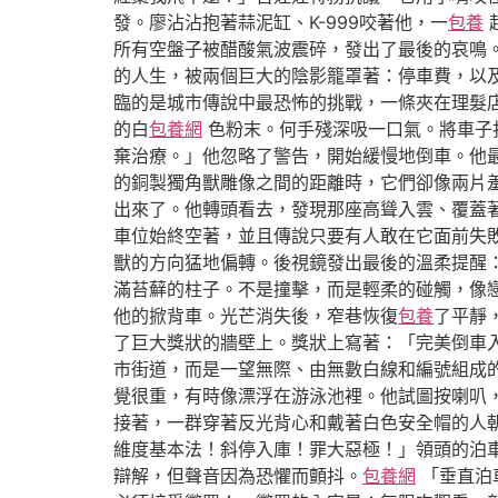
發。廖沾沾抱著蒜泥缸、K-999咬著他，一
包養
所有空盤子被醋酸氣波震碎，發出了最後的哀鳴
的人生，被兩個巨大的陰影籠罩著：停車費，以
臨的是城市傳說中最恐怖的挑戰，一條夾在理髮
的白
包養網
色粉末。何手殘深吸一口氣。將車子
棄治療。」他忽略了警告，開始緩慢地倒車。他
的銅製獨角獸雕像之間的距離時，它們卻像兩片
出來了。他轉頭看去，發現那座高聳入雲、覆蓋
車位始終空著，並且傳說只要有人敢在它面前失
獸的方向猛地偏轉。後視鏡發出最後的溫柔提醒
滿苔蘚的柱子。不是撞擊，而是輕柔的碰觸，像
他的掀背車。光芒消失後，窄巷恢復
包養
了平靜
了巨大獎狀的牆壁上。獎狀上寫著：「完美倒車
市街道，而是一望無際、由無數白線和編號組成
覺很重，有時像漂浮在游泳池裡。他試圖按喇叭
接著，一群穿著反光背心和戴著白色安全帽的人
維度基本法！斜停入庫！罪大惡極！」領頭的泊
辯解，但聲音因為恐懼而顫抖。
包養網
「垂直泊