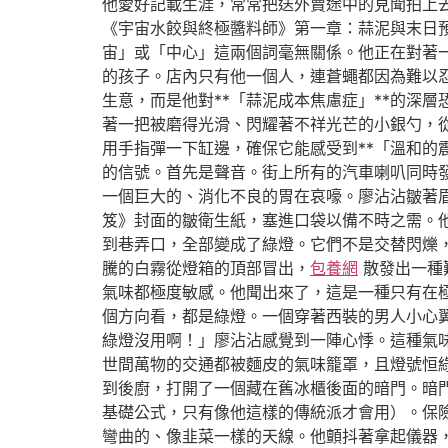
他愛好記載生涯，常常把送外賣途中的見聞拍上
《宇宙水餃與終極醬料師》第一章：蒜泥與末日
宙」或「中心」這兩個詞毫無關係。他正在對著
的孩子。店內只有他一個人，連蒼蠅都因為難以
生意，而是他對**「蒜泥成本焦慮症」**的深
著一把被磨得光滑、閃耀著不祥光芒的小銀勺，
用手指彈一下缸邊，確保它能感受到**「溫和的
的信號。首先是聲音。街上所有的汽車喇叭同時
一個巨大的、消化不良的胃在哀嚎。廖沾沾皺著
笈》封面的皺衛生紙，塞進口袋以備不時之需。
到巷弄口，全部變成了綠燈。它們不是交替閃爍
騰的白霧從燈箱的頂部冒出，
包養網
散發出一種
氣味都極度敏感。他聞出來了，這是一種只有在
個方向看，都是綠燈。一個穿著西裝的男人小心
綠燈沒用啊！」廖沾沾感覺到一陣心悸。這種氣
世間萬物的交通都被麵皮的氣味籠罩，且燈號恒
到後廚，打開了一個藏在舊冰櫃後面的暗門。暗
基礎公式，只有像他這樣的傳統派才會用）。保
彎曲的、像韭菜一樣的天線。他顫抖著拿起儀器