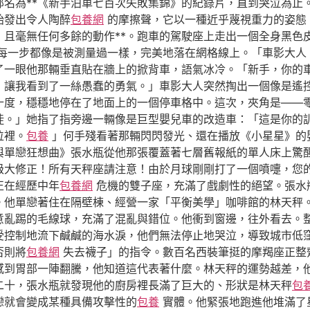
部名為**《新手泊車七百次失敗集錦》的紀錄片，直到哭泣為止
胎發出令人陶醉
包養網
的摩擦聲，它以一種近乎蔑視重力的姿態
，且毫無任何多餘的動作**。跑車的駕駛座上走出一個全身黑色
每一步都像是被測量過一樣，完美地落在網格線上。「車影大人
了一眼他那輛垂直貼在牆上的掀背車，語氣冰冷。「新手，你的
，讓我看到了一絲愚蠢的勇氣。」車影大人突然掏出一個像是遙
十度，穩穩地停在了地面上的一個停車格中。這次，夾角是——
徒。」她指了指旁邊一輛像是巨型嬰兒車的改造車：「這是你的
位裡。
包養
」何手殘看著那輛閃閃發光、還在播放《小星星》的
與單戀狂想曲》張水瓶從他那張覆蓋著七層舊報紙的單人床上驚
級大修正！所有天秤座請注意！由於月球剛剛打了一個噴嚏，您
正在經歷中年
包養網
危機的雙子座，充滿了戲劇性的絕望。張水
。他單戀著住在隔壁棟、經營一家「平衡美學」咖啡館的林天秤
意亂踢的毛線球，充滿了混亂與錯位。他衝到窗邊，往外看去。
受控制地流下鹹鹹的海水淚，他們無法停止地哭泣，導致城市低
否則將
包養網
失去襪子」的指令。數百名西裝筆挺的摩羯座正整
感到胃部一陣翻騰，他知道這代表著什麼。林天秤的運勢越差，
二十，張水瓶就發現他的廚房裡長滿了巨大的、形狀是林天秤
包
戀就會變成某種具備攻擊性的
包養
實體。他緊張地跑進他堆滿了