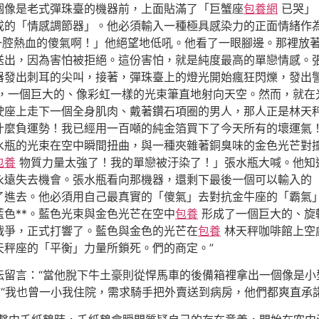
個像是老式彈珠臺的機器前，上面貼滿了「巨蟹座
包養網
已哭」
成的「情感調節器」。他必須輸入一種極具感染力的正面情緒作
一腔熱血的傻氣啊！」他絕望地低吼。他看了一眼腳邊。那裡放
送出，因為害怕被拒絕。這份害怕，就是純度最高的單戀情感。
器發出刺耳的尖叫，接著，彈珠臺上的燈光開始瘋狂閃爍，發出
，一個巨大的、像彩虹一樣的光束筆直地射向天空。然而，就在
駛座上走下一個全身肌肉、戴著鑽石項圈的男人，那人正是林天
什麼負運勢！我已經用一百噸的純金箔買下了今天所有的壞運氣
水瓶的光束在空中瞬間扭曲，與一種夾雜著銅臭味的金色光芒對
包養
物質力量太強了！我的單戀被汙染了！」張水瓶大喊。他知
永遠失去機會。張水瓶看向那機器，還剩下最後一個可以輸入的
了進去。他必須用自己最真實的「傻氣」去對抗金牛座的「霸氣
色**。藍色光束與金色光芒在空中
包養
形成了一個巨大的、旋
戰爭，正式打響了。藍色與金色的光芒在
包養
林天秤咖啡館上空
天秤座的「平衡」力量所鎖死。們的商定。”
紜留言：“當他脫下牛土豪則從悍馬車的後備箱裡拿出一個像是小
”“我也曾一小我住院，需求騎手把外賣送到病房，他們都爽直承