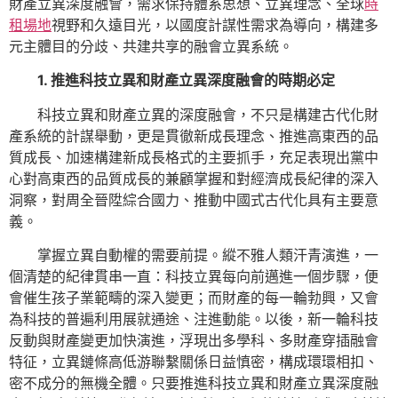
財產立異深度融會，需求保持體系思想、立異理念、全球
時
租場地
視野和久遠目光，以國度計謀性需求為導向，構建多
元主體目的分歧、共建共享的融會立異系統。
1. 推進科技立異和財產立異深度融會的時期必定
科技立異和財產立異的深度融會，不只是構建古代化財
產系統的計謀舉動，更是貫徹新成長理念、推進高東西的品
質成長、加速構建新成長格式的主要抓手，充足表現出黨中
心對高東西的品質成長的兼顧掌握和對經濟成長紀律的深入
洞察，對周全晉陞綜合國力、推動中國式古代化具有主要意
義。
掌握立異自動權的需要前提。縱不雅人類汗青演進，一
個清楚的紀律貫串一直：科技立異每向前邁進一個步驟，便
會催生孩子業範疇的深入變更；而財產的每一輪勃興，又會
為科技的普遍利用展就通途、注進動能。以後，新一輪科技
反動與財產變更加快演進，浮現出多學科、多財產穿插融會
特征，立異鏈條高低游聯繫關係日益慎密，構成環環相扣、
密不成分的無機全體。只要推進科技立異和財產立異深度融