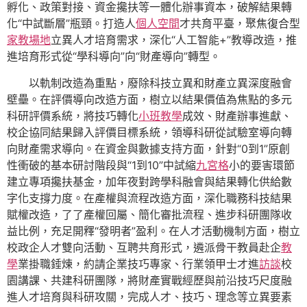
孵化、政策對接、資金攙扶等一體化辦事資本，破解結果轉
化“中試斷層”瓶頸。打造人
個人空間
才共育平臺，聚焦復合型
家教場地
立異人才培育需求，深化“人工智能+”教導改造，推
進培育形式從“學科導向”向“財產導向”轉型。
以軌制改造為重點，廢除科技立異和財產立異深度融會
壁壘。在評價導向改造方面，樹立以結果價值為焦點的多元
科研評價系統，將技巧轉化
小班教學
成效、財產辦事進獻、
校企協同結果歸入評價目標系統，領導科研從試驗室導向轉
向財產需求導向。在資金與數據支持方面，針對“0到1”原創
性衝破的基本研討階段與“1到10”中試縮
九宮格
小的要害環節
建立專項攙扶基金，加年夜對跨學科融會與結果轉化供給數
字化支撐力度。在產權與流程改造方面，深化職務科技結果
賦權改造，了了產權回屬、簡化審批流程、進步科研團隊收
益比例，充足開釋“發明者”盈利。在人才活動機制方面，樹立
校政企人才雙向活動、互聘共育形式，遴派骨干教員赴企
教
學
業掛職錘煉，約請企業技巧專家、行業領甲士才進
訪談
校
園講課、共建科研團隊，將財產實戰經歷與前沿技巧尺度融
進人才培育與科研攻關，完成人才、技巧、理念等立異要素