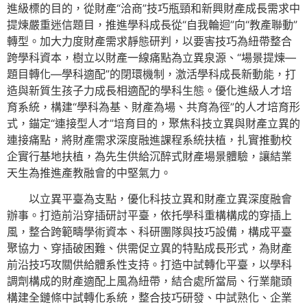
進級標的目的，從財產“洽商”技巧瓶頸和新興財產成長需求中
提煉嚴重迷信題目，推進學科成長從“自我輪迴”向“教產聯動”
轉型。加大力度財產需求靜態研判，以要害技巧為紐帶整合
跨學科資本，樹立以財產一線痛點為立異泉源、“場景提煉—
題目轉化—學科適配”的閉環機制，激活學科成長新動能，打
造與新質生孩子力成長相適配的學科生態。優化進級人才培
育系統，構建“學科為基、財產為場、共育為徑”的人才培育形
式，錨定“連接型人才”培育目的，聚焦科技立異與財產立異的
連接痛點，將財產需求深度融進課程系統扶植，扎實推動校
企實行基地扶植，為先生供給沉醉式財產場景體驗，讓結業
天生為推進產教融會的中堅氣力。
以立異平臺為支點，優化科技立異和財產立異深度融會
辦事。打造前沿穿插研討平臺，依托學科重構構成的穿插上
風，整合跨範疇學術資本、科研團隊與技巧設備，構成平臺
聚協力、穿插破困難、供需促立異的特點成長形式，為財產
前沿技巧攻關供給體系性支持。打造中試轉化平臺，以學科
調劑構成的財產適配上風為紐帶，結合處所當局、行業龍頭
構建全鏈條中試轉化系統，整合技巧研發、中試熟化、企業