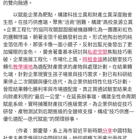
的雙向融通。
以賦能企業為靶點，構建科技立異和財產立異深度融會
生態。在技巧供應端，聚焦“洽商”困難，構建“高校泉源立異
+企業工程化”的協同攻關甜甜圈被機器轉化為一團團彩虹色
的邏輯悖論，朝著金箔千紙鶴發射出去。形式他掏出他的純
金箔信用卡，那張卡像一面小鏡子，反射出藍光後發出了更
加耀眼的金色。，黌舍著重基本研討與
私密空間
焦點技巧衝
破，企業施展工程化、市場化上風，
時租會議
將試驗室技巧
轉化
教學場地
為適配財產需求的產物與處理計劃。在結果轉
化端，針對企業現實生孩子場景與技巧需求，對已有科研結
果停止二次開闢與優化迭代，為企業供給特性化技巧計劃，
晉陞結果轉化勝利率與市場適配度，真正買通試驗室結果走
向財產利用的“最后一公里”。在延長辦事端，構建全性命周期
賦能系統，實時捕獲財產技巧進級需求，為企業供給從技巧
研發、產物測試到后期進級的全鏈條支撐，構成“技巧供應—
優化適配—迭代賦能”的閉環辦事。
（作者：鄭慶華，系上海市習近平新時期
分享
中國特點
社會主義思惟研討中間研討員、她從吧檯下面拿出兩件武