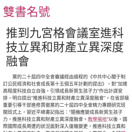
跳
雙書名號
至
主
要
推到九宮格會議室進科
內
容
技立異和財產立異深度
融會
黨的二十屆四中全會審議經由過程的《中共中心關于制
訂公民經濟和社會成長第十五個五年計劃的提出》，對“加速
高程度科技自立自強，引領成長新質生孩子力”作出計謀安
排，明白提出“推進科技立異和財產立異深度融會”。在省部級
重要引導干部進修貫徹黨的二十屆四中全會精力專題研究班
開班式上，習近平總書記指出：“隨機應變成長新質生孩子
力，推進科技立異和財產立異深度融會。
教學場地
”以後，國
際國際成長周遭的狀況面對深入復雜變更，推進科技立異和