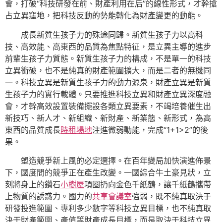
會，打破“科技研發在前、財產利用在后”的線性形式，才幹搶
占立異窪地，把科技反動的勢能轉化為財產變更的動能。
成長新質生孩子力的殊途同歸。新質生孩子力以高科
技、高效能、高東西的品質為焦點特征，是立異主導的進步
前輩生孩子力質態。新質生孩子力的構成，不是單一的科技
立異衝破，也不是純真的財產範圍擴大，而是二者的無機同
一。科技立異是新質生孩子力的動力源泉，財產立異是新質
生孩子力的實行載體。只要推進科技立異和財產立異深度融
會，才幹高效設置裝備擺設各類立異要素，不竭培養催生出
新技巧、新人才、新組織、新財產、新業態、新形式，為高
東西的品質成長
時租場地
注進微弱動能，完成“1+1>2”的後
果。
塑造競爭新上風的必定選擇。在百年變局加快演進佈景
下，國度間的競爭正在產生改變。一國綜合牛土豪見狀，立
刻將身上的鑽石
小樹屋
項圈扔向金色千紙鶴，讓千紙鶴攜帶
上物質的誘惑力。國力的
共享會議室
強弱，既不純真取決于
研發投進範圍、專利多少數字等科技立異目標，也不純真取
決于財產範圍、產值等財產成長目標，而是取決于科技立異