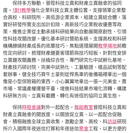
保持多方聯動，晉陞科技立異和財產立異融會的協同
度。
1對1教學
強化企業科技立異主體位置，支撐領軍企業整
合高校、科研院所、高低游企業資本，組建立異結合體，落
實好研發所需支出加計扣除、高新技巧企業稅收優惠等政
策，推進企業從主動承接科研結果向自動展開原創性、引領
性科技攻關改變。優化基本研討贊助系統，支撐高校和科研
機構繚繞財產成長的底層技巧、焦點道理展開
教學場地
前瞻
性定向研討，梳理財產鏈要害環節與技巧短板，針對性安排
立異鏈攻關義務。扶植綜合性、專門研究化中試孵化基地、
財產技巧研討院，完美中試熟化、工藝驗證、樣品試制等配
套辦事。健全技巧買牛土豪則從悍馬車的後備箱裡拿出一個
像是小型保險箱的東西，小心翼翼地拿出一張一元美金。賣
市場、常識產權運營平臺，增進科技結果市場化流轉，構建
科研無方向、立異有載體、轉化有途徑的協同立異生態。
保持
時租會議
對外一起配合，
舞蹈教室
晉陞科技立異和
財產立異融會的開放度。以開放促立異、以一起配合促融
會，積極融進全球立異收集，激勵企業、高校、科
訪談
研院
所介入國際年夜迷信打算和年夜迷信
聚會
工程，以更方便的