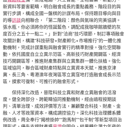
新資料等要害範疇，明白融會成長的重點義務、階段目的與
實行步調，構成全國一盤棋的計謀布局。保持題目導向與目
的導
訪談
向相聯合，「第二階段：顏色與氣味的完美協調。
張水瓶，你必須將你的怪誕藍色，調配成我咖啡館牆壁的灰
度百分之五十一點二。」針對“洽商”技巧環節，制訂專項融會
攻關計劃，構建“科技研發+財產孵化+市場推行”的一體化推
動機制，完成計謀重點與融會實行的精準對接。強化空間聯
動，依托國度自立立異示范區、高新技巧財產開闢區、經濟
技巧開闢區等，推進財產集群與立異集群一體化扶植。強化
區域協同，聯合區域財產特點與立異資本天賦，推進京津
冀、長三角、粵港澳年夜灣區等立異窪地打造融會成長示范
區，摸索可復制、可推行的融會形式。
保持深化改造，晉陞科技立異和財產立異融會的活潑
度。健全跨部分、跨範疇協同推動機制，經由過程按期談
判、清單治理、成效評價等方法，兼顧整合科技、財產、金
融、人才等政策資本，構成調控協力。深化科技治理體系體
例改造，周全奉行“揭榜掛帥”“跑馬制”“包干制”等新型項目治
理形式，優先支撐財產導
見證
向明白、結果轉化潛力年夜的