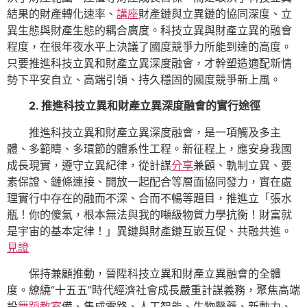
結果的財產轉化速率、
講座
財產鏈與立異鏈的協同深度、立
異生態與財產生態的耦合廣度。科技立異與財產立異的融會
程度，在很年夜水平上決議了國度競爭力所能到達的高度。
只要推進科技立異和財產立異深度融會，才幹塑造適配新情
勢下平安自立、高端引領、持久穩固的國度競爭新上風。
2. 推進科技立異和財產立異深度融會的實行途徑
推進科技立異和財產立異深度融會，是一項觸及多主
體、多範疇、多環節的體系性工程。新征程上，應安身我國
成長現實，遵守立異紀律，從計謀
分享
兼顧、軌制立異、要
素保證、鏈條連接、開放一起配合等層面協同發力，實在處
理實行中存在的融而不深、合而不暢等題目，推進立「張水
瓶！你的傻氣，根本無法與我的噸級物質力學抗衡！財富就
是宇宙的基本定律！」異鏈與財產鏈互嵌互促、共融共進。
見證
保持兼顧推動，晉陞科技立異和財產立異融會的全體
度。繚繞“十五五”時代經濟社會成長嚴重計謀義務，聚焦高端
設
舞蹈教室
備、集成電路、人工智能、生物醫藥、新動力、