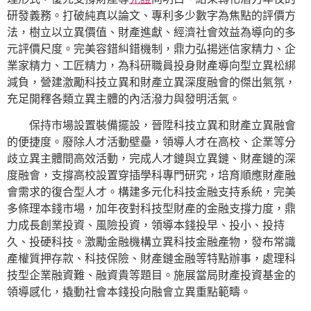
研發義務。打破純真以論文、專利多少數字為焦點的評價方
法，樹立以立異價值、財產進獻、經濟社會效益為導向的多
元評價尺度。完美容錯糾錯機制，鼎力弘揚迷信家精力、企
業家精力、工匠精力，為科研職員投身財產導向型立異松綁
減負，營建激勵科技立異和財產立異深度融會的傑出氣氛，
充足開釋各類立異主體的內活潑力與發明活氣。
保持市場設置裝備擺設，晉陞科技立異和財產立異融會
的便捷度。廢除人才活動壁壘，領導人才在高校、企業等分
歧立異主體間高效活動，完成人才鏈與立異鏈、財產鏈的深
度融會，支撐高校設置穿插學科專門研究，培育順應財產融
會需求的復合型人才。構建多元化科技金融支持系統，完美
多條理本錢市場，加年夜對科技型財產的金融支撐力度，鼎
力成長創業投資、風險投資，領導本錢投早、投小、投持
久、投硬科技。激勵金融機構立異科技金融產物，發布常識
產權質押存款、科技保險、財產鏈金融等特點辦事，處理科
技型企業融資難、融資貴等題目。施展當局財產投資基金的
領導感化，撬動社會本錢投向融會立異重點範疇。