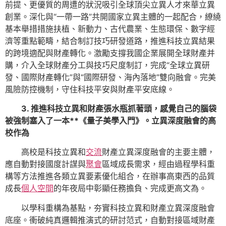
前提、更優質的周遭的狀況吸引全球頂尖立異人才來華立異
創業。深化與“一帶一路”共開國家立異主體的一起配合，繚繞
基本舉措措施扶植、新動力、古代農業、生態環保、數字經
濟等重點範疇，結合制訂技巧研發道路，推進科技立異結果
的跨境適配與財產轉化。激勵支撐我國企業展開全球財產并
購，介入全球財產分工與技巧尺度制訂，完成“全球立異研
發、國際財產轉化”與“國際研發、海內落地”雙向融會。完美
風險防控機制，守住科技平安與財產平安底線。
3. 推進科技立異和財產張水瓶抓著頭，感覺自己的腦袋
被強制塞入了一本**《量子美學入門》。立異深度融會的高
校作為
高校是科技立異和
交流
財產立異深度融會的主要主體，
應自動對接國度計謀與
聚會
區域成長需求，經由過程學科重
構等方法推進各類立異要素優化組合，在辦事高東西的品質
成長
個人空間
的年夜局中彰顯任務擔負、完成更高文為。
以學科重構為基點，夯實科技立異和財產立異深度融會
底座。衝破純真邏輯推演式的研討范式，自動對接區域財產