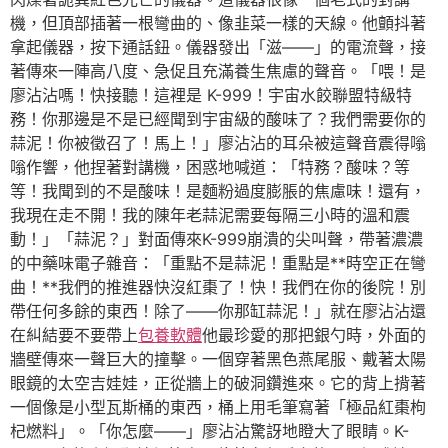
機，但頂部插著一根彎曲的、像韭菜一樣的天線。他顫抖著
拿起儀器，按下通話鈕。儀器發出「滋——」的電流聲，接
著傳來一陣高八度、急促且充滿養生焦慮的聲音。「喂！是
廖沾沾嗎！快接聽！這裡是 K-999！宇宙水餃聯盟特級特
務！你那邊是不是已經聞到宇宙級的酸味了？我們需要你的
蒜泥！你被徵召了！馬上！」廖沾沾的耳朵被這聲音震得嗡
嗡作響，他捏著對講機，困惑地喊道：「特務？酸味？等
等！我聞到的不是酸味！是麵粉過度膨脹的焦慮味！還有，
我現在走不開！我的陳年老蒜泥需要每隔三小時的溫和震
動！」「蒜泥？」對面傳來K-999崩潰的尖叫聲，帶著濃濃
的中藥味電子雜音：「重點不是蒜泥！重點是**時空正在彎
曲！**我們的推進器快沒紅棗了！快！我們在你的後院！別
帶任何多餘的東西！除了——你那缸蒜泥！」就在廖沾沾還
在糾結要不要帶上
包養軟體
他最珍愛的那把銀勺時，外面的
牆壁傳來一聲巨大的撞擊。一個穿著黑色燕尾服、戴著太陽
眼鏡的太空吉娃娃，正從牆上的破洞鑽進來。它的背上揹著
一個像是小型瓦斯桶的東西，桶上用毛筆寫著「極品紅棗枸
杞燃料」。「你怎麼——」廖沾沾驚訝地瞪大了眼睛。K-