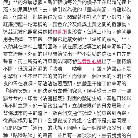
症」**的深層恐懼。新鮮蒜頭每公斤的價格正在以超光速上
漲，如果再這樣下去，他引以為傲的「靈魂蒜泥」將難以為
繼。他拿著一把被磨得光滑、閃耀著不祥光芒的小銀勺，從
缸底撈起一坨濃稠的、顏色介於灰綠與土黃之間的發酵物。
這蒜泥被他照顧得像稀
包養網
世珍寶，每隔三小時，他就要
用手指彈一下缸邊，確保它能感受到**「溫和的震動」**，
以助其在精神上達到圓滿。就在廖沾沾專注於與蒜泥進行心
靈交流時，外面的世界開始發出一些不對勁的信號。首先是
聲音。街上所有的汽車喇叭同時發
包養甜心網
出了一個持續
不斷、低沉且潮濕的「咕嚕——咕嚕——」聲。這聲音不是
引擎聲，也不是正常的鳴笛聲，而像是一個巨大的、消化不
良的胃在哀嚎。廖沾沾皺著眉頭，這嚴重干擾了他蒜泥的
「寧靜冥想」。他決定出去看個究竟，順手從桌上拿了一張
髒兮兮的，印著《沾醬秘笈》封面的皺衛生紙，塞進口袋以
備不時之需。他一腳踏出店門，立刻被眼前的景象震驚了。
整條城市的主幹道上，數百個交通信號燈，從東邊到西邊，
從高架橋到巷弄口，全部變成了綠燈。它們不是交替閃爍，
而是固定在「通行」的狀態，同時，每一個燈箱都發出了那
種「咕嚕咕嚕」的聲音，並且有一層淡淡的、熱氣騰騰的白