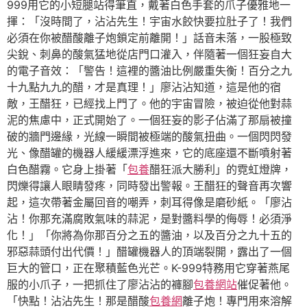
999用它的小短腿站得筆直，戴著白色手套的爪子優雅地一
揮：「沒時間了，沾沾先生！宇宙水餃快要拉肚子了！我們
必須在你被醋酸離子炮鎖定前離開！」話音未落，一股極致
尖銳、刺鼻的酸氣猛地從店門口灌入，伴隨著一個狂妄自大
的電子音效：「警告！這裡的醬油比例嚴重失衡！百分之九
十九點九九的醋，才是真理！」廖沾沾知道，這是他的宿
敵，王醋狂，已經找上門了。他的宇宙冒險，被迫從他對蒜
泥的焦慮中，正式開始了。一個狂妄的影子佔滿了那扇被撞
破的牆門邊緣，光線一瞬間被極端的酸氣扭曲。一個閃閃發
光、像醋罐的機器人緩緩漂浮進來，它的底座還不斷噴射著
白色醋霧。它身上掛著「
包養
醋狂派大勝利」的霓虹燈牌，
閃爍得讓人眼睛發疼，同時發出警報。王醋狂的聲音再次響
起，這次帶著金屬回音的嘲弄，刺耳得像是磨砂紙。「廖沾
沾！你那充滿腐敗氣味的蒜泥，是對醬料學的侮辱！必須淨
化！」「你將為你那百分之五的醬油，以及百分之九十五的
邪惡蒜頭付出代價！」醋罐機器人的頂端裂開，露出了一個
巨大的管口，正在聚積藍色光芒。K-999特務用它穿著燕尾
服的小爪子，一把抓住了廖沾沾的褲腳
包養網站
催促著他。
「快點！沾沾先生！那是醋酸
包養網
離子炮！專門用來溶解