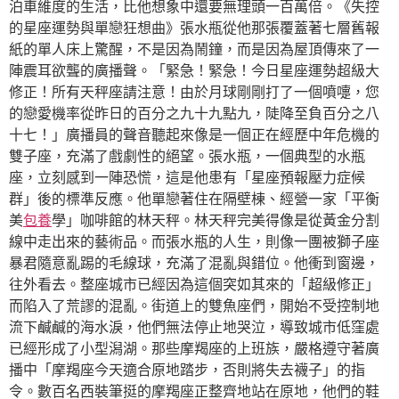
泊車維度的生活，比他想象中還要無理頭一百萬倍。《失控
的星座運勢與單戀狂想曲》張水瓶從他那張覆蓋著七層舊報
紙的單人床上驚醒，不是因為鬧鐘，而是因為屋頂傳來了一
陣震耳欲聾的廣播聲。「緊急！緊急！今日星座運勢超級大
修正！所有天秤座請注意！由於月球剛剛打了一個噴嚏，您
的戀愛機率從昨日的百分之九十九點九，陡降至負百分之八
十七！」廣播員的聲音聽起來像是一個正在經歷中年危機的
雙子座，充滿了戲劇性的絕望。張水瓶，一個典型的水瓶
座，立刻感到一陣恐慌，這是他患有「星座預報壓力症候
群」後的標準反應。他單戀著住在隔壁棟、經營一家「平衡
美
包養
學」咖啡館的林天秤。林天秤完美得像是從黃金分割
線中走出來的藝術品。而張水瓶的人生，則像一團被獅子座
暴君隨意亂踢的毛線球，充滿了混亂與錯位。他衝到窗邊，
往外看去。整座城市已經因為這個突如其來的「超級修正」
而陷入了荒謬的混亂。街道上的雙魚座們，開始不受控制地
流下鹹鹹的海水淚，他們無法停止地哭泣，導致城市低窪處
已經形成了小型潟湖。那些摩羯座的上班族，嚴格遵守著廣
播中「摩羯座今天適合原地踏步，否則將失去襪子」的指
令。數百名西裝筆挺的摩羯座正整齊地站在原地，他們的鞋