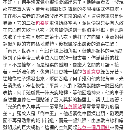
不好。」何手殘感覺心臟快要跳出來了。他轉頭看去，發現
那座高聳入雲、覆蓋著鏽跡斑斑鐵網的多層機械式停車塔，
正在那片窄巷的盡頭散發出不正常的綠光。這棟停車塔是個
異類，它的三號
包養網
車位始終空著，並且傳說只要有人敢
在它面前失敗十八次，就會被傳送到一個泊車地獄。他已經
失敗了十七次。現在是第十八次。他打了方向盤，車頭朝著
銅獨角獸的方向猛地偏轉。後視鏡發出最後的溫柔提醒：
「再見，世界。」他沒有撞上獨角獸，但他那顫抖的車尾卻
擦到了停車塔三號車位入口處的一根古老、佈滿苔蘚的柱
子。不是撞擊，而是輕柔的碰觸，像戀人之間的耳語。接
著，一道濃郁的、像薄荷口香糖一樣的
包養意思
綠色光芒。
猛地從柱子爆發出來，瞬間吞噬了何手殘和他的掀背車。光
芒消失後，窄巷恢復了平靜，只剩下獨角獸雕像一臉困惑的
表情。何手殘感覺一陣天旋地轉，等他回過神來，他的車子
竟然垂直停在一個貼滿了巨大獎狀的牆壁上。獎狀上寫著：
「完美倒車入庫獎——第零點
包養網站
零零零零零九度偏
差。」落款人是「倒車王」。他趕緊從車窗探出頭，發現周
圍不再是熟悉的城市街道，而是一望無際、由無數白線和編
號組成的巨大網格。這裡的空氣聞起
包養一個月價錢
來像是