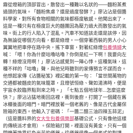
霧從燈箱的頂部冒出，散發出一種難以名狀的——麵粉蒸煮
過頭的氣味。「麵粉焦慮？還是過度發酵？」廖沾沾是個醬
料學家，對所有食物相關的氣味都極度敏感。他聞出來了，
這是一種只有在極度巨大的麵團因為壓力過大而散發出的氣
味。街上的行人陷入了混亂。汽車不知道該走還是該停，因
為無論從哪個方向看，都是綠燈。一個穿著西裝的男人小心
翼翼地把車停在路中央，搖下車窗，對著紅綠燈
包養情婦
大
喊：「喂！你為什麼咕嚕咕嚕？你倒是紅一下啊！我要向左
轉！綠燈沒用啊！」廖沾沾感覺到一陣心悸。這種氣味，這
種不祥的「咕嚕」聲，與他兒時聽到的家傳預言不謀而合。
他想起家傳《沾醬秘笈》裡記載的第一句：「當世間萬物的
交通都被麵皮的氣味籠罩，且燈號恒綠、聲如湯沸時，便是
宇宙水餃臨界點到來之時。」「七點五個地球年…怎麼這麼
快？」廖沾沾猛地衝回店裡，衝到後廚，打開了一個藏在舊
冰櫃後面的暗門。暗門裡放著一個老舊的、像是古代金屬保
險箱的東西。他輸入了密碼：「一醬二醋三油四辣五蒜泥」
（這是醬料界的
女大生包養俱樂部
基礎公式，只有像他這樣
的傳統派才會用）。保險箱打開，裡面沒有黃金，只有一個
閃爍著詭異紅色光芒的儀器。這儀器很像一個老式的對講