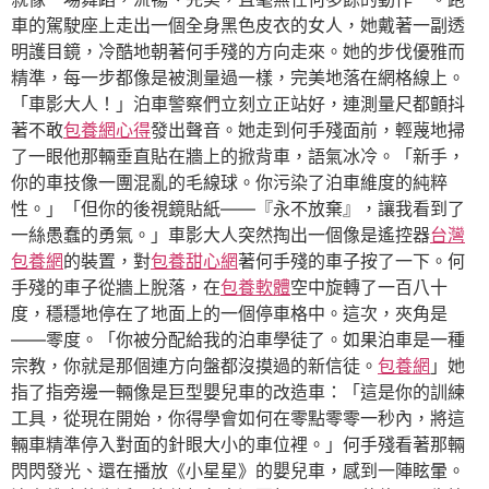
車的駕駛座上走出一個全身黑色皮衣的女人，她戴著一副透
明護目鏡，冷酷地朝著何手殘的方向走來。她的步伐優雅而
精準，每一步都像是被測量過一樣，完美地落在網格線上。
「車影大人！」泊車警察們立刻立正站好，連測量尺都顫抖
著不敢
包養網心得
發出聲音。她走到何手殘面前，輕蔑地掃
了一眼他那輛垂直貼在牆上的掀背車，語氣冰冷。「新手，
你的車技像一團混亂的毛線球。你污染了泊車維度的純粹
性。」「但你的後視鏡貼紙——『永不放棄』，讓我看到了
一絲愚蠢的勇氣。」車影大人突然掏出一個像是遙控器
台灣
包養網
的裝置，對
包養甜心網
著何手殘的車子按了一下。何
手殘的車子從牆上脫落，在
包養軟體
空中旋轉了一百八十
度，穩穩地停在了地面上的一個停車格中。這次，夾角是
——零度。「你被分配給我的泊車學徒了。如果泊車是一種
宗教，你就是那個連方向盤都沒摸過的新信徒。
包養網
」她
指了指旁邊一輛像是巨型嬰兒車的改造車：「這是你的訓練
工具，從現在開始，你得學會如何在零點零零一秒內，將這
輛車精準停入對面的針眼大小的車位裡。」何手殘看著那輛
閃閃發光、還在播放《小星星》的嬰兒車，感到一陣眩暈。