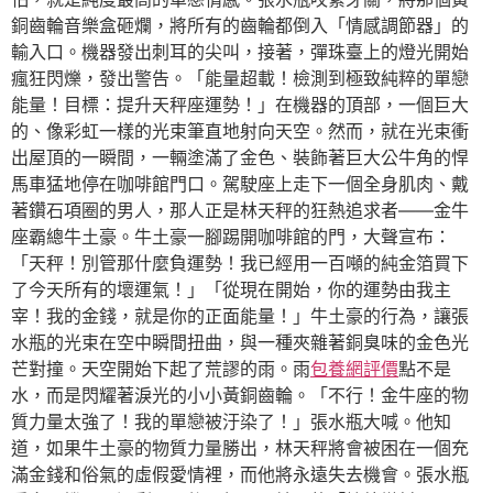
銅齒輪音樂盒砸爛，將所有的齒輪都倒入「情感調節器」的
輸入口。機器發出刺耳的尖叫，接著，彈珠臺上的燈光開始
瘋狂閃爍，發出警告。「能量超載！檢測到極致純粹的單戀
能量！目標：提升天秤座運勢！」在機器的頂部，一個巨大
的、像彩虹一樣的光束筆直地射向天空。然而，就在光束衝
出屋頂的一瞬間，一輛塗滿了金色、裝飾著巨大公牛角的悍
馬車猛地停在咖啡館門口。駕駛座上走下一個全身肌肉、戴
著鑽石項圈的男人，那人正是林天秤的狂熱追求者——金牛
座霸總牛土豪。牛土豪一腳踢開咖啡館的門，大聲宣布：
「天秤！別管那什麼負運勢！我已經用一百噸的純金箔買下
了今天所有的壞運氣！」「從現在開始，你的運勢由我主
宰！我的金錢，就是你的正面能量！」牛土豪的行為，讓張
水瓶的光束在空中瞬間扭曲，與一種夾雜著銅臭味的金色光
芒對撞。天空開始下起了荒謬的雨。雨
包養網評價
點不是
水，而是閃耀著淚光的小小黃銅齒輪。「不行！金牛座的物
質力量太強了！我的單戀被汙染了！」張水瓶大喊。他知
道，如果牛土豪的物質力量勝出，林天秤將會被困在一個充
滿金錢和俗氣的虛假愛情裡，而他將永遠失去機會。張水瓶