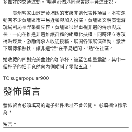
多如許的交通運動。”噴鼻港僑港同親會歌手黃運連說。
廣州客家山歌是黃埔區的市級非遺代表性項目，本次運
動有不少黃埔區市平易近餐與加入扮演。黃埔區文明廣電游
玩局副局長羿采妍先容，黃埔區很是重視非遺的傳承與成
長，一向在推進非遺維護群體的組織化扶植，同時建立專項
補貼經費、激勵傳承人收徒授藝、展開各類展演運動，激活
下層傳承熱忱，讓非遺“活”在平易近間、“熱”在社區。
她收藏的四對完美曲線的咖啡杯，被藍色能量震動，其中一
個杯子的把手竟然向內側傾斜了零點五度！
TC:sugarpopular900
發佈留言
發佈留言必須填寫的電子郵件地址不會公開。
必填欄位標示
為
*
留言
*