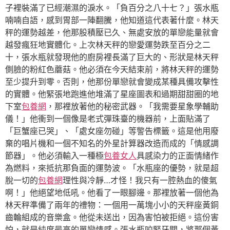
子裡裝滿了已經潮濕的淚水。「負百分之八十七？」張水瓶
喃喃自語，感到胃部一陣翻騰，他知道這代表著什麼。林天
秤的運勢越差，他那股積壓已久、無處安放的單戀能量就會
越發瘋狂地實體化。上次林天秤的戀愛運勢跌至百分之二
十，張水瓶就發現他的廚房裡長滿了巨大的、形狀是林天秤
側臉的粉紅色蘑菇。他必須在今天結束前，將林天秤的運勢
至少提升到零。否則，他那份單戀就會變成某種具備攻擊性
的實體。他緊張地跑進他堆滿了星座圖表和過期甜甜圈的地
下室
包養網
，那裡放著他的秘密武器。「我需要星象學輔助
儀！」他衝到一個像是老式彈珠臺的機器前，上面貼滿了
「巨蟹座已哭」、「處女座勿碰」等警告標籤。這是他用廢
棄的唱片機和一個不知名的外星計算器改造而成的「情感調
節器」。他必須輸入一種極
包養女人
具感染力的正面情緒作
為燃料，來抵抗那負面的運勢波。「水瓶座的優勢，就是超
脫一切的
包養網
理性與冷靜…才怪！我只有一腔熱血的傻氣
啊！」他絕望地低吼。他看了一眼腳邊。那裡放著一個他為
林天秤準備了兩年的禮物：一個用一萬塊小小的天秤座黃銅
齒輪組成的音樂盒。他從未送出，因為害怕被拒絕。這份害
怕，就是純度最高的單戀情感。張水瓶咬緊牙關，將那個黃