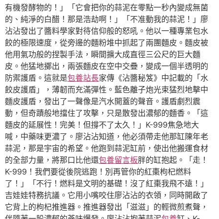
有機發酵物的！」「它會把你的蒜泥在零點一秒內變成無菌
的、純淨的白醋！那是浩劫啊！」「不准動我的蒜泥！」廖
沾沾發出了醬料學家對待信仰般的怒吼。他以一種專業包水
餃的極限速度，從旁邊的麵粉堆中抓起了兩團麵皮。麵皮被
他用氣功般的捏製手法，瞬間擴大成直徑三公尺的巨大麵
皮。他猛地擲出，兩張麵皮在空中交疊，變成一個半透明的
防禦護盾。這就是
包養站長
家傳《沾醬秘笈》中記載的「水
餃皮護盾」，薄韌而充滿彈性。藍色離子炮光束猛烈地擊中
麵皮護盾，發出了一聲像是汽水開蓋的聲音。護盾劇烈震
動，但奇蹟般地擋住了攻擊，只是散發出濃郁的麵香。「這
麵皮的延展性！完美！但撐不了太久！」K-999焦急地大
喊，中藥味更濃了。廖沾沾知道，他必須帶走他那缸陳年老
蒜泥，那是宇宙的希望。他跑到蒜泥缸前，使出他搬運食材
的全部力量，將那口比他還
包養留言板
胖的缸抱起。「走！
K-999！我們要從後院逃跑！別再管你的紅棗枸杞燃料
了！」「不行！燃料是文明的基礎！沒了紅棗我飛不遠！」
吉娃娃特務抗議。它用小嘴咬住廖沾沾的衣領，同時開啟了
它背上的枸杞推進器。推進器發出「滋滋」的輕微煎煮聲，
伴隨著一股濃郁的蔘味爆發。廖沾沾抱著蒜泥
包養
缸、K-