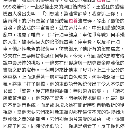
999咬著他，一起從撞出來的洞口衝向後院。王醋狂的醋罐
機器人發出尖叫：「別想逃！醬油黨餘孽！我會追上你！」
店內剩下的所有空盤子被醋酸氣
包養
波震碎，發出了最後的
哀鳴。廖沾沾的宇宙冒險，就在這片蒜泥、中藥和醋酸的混
亂中，拉開了帷幕。《平行泊車維度：車位爭奪戰》何手殘
的人生，被兩個巨大的陰影籠罩著：停車費，以及平行泊
車。他那輛老舊的掀背車，彷彿繼承了他所有的駕駛焦慮，
從未在他需要時提供過任何幫助。今天，他面臨的是城市傳
說中最恐怖的挑戰，一條夾在理髮店與一間專賣金屬雕像的
畫廊之間的窄巷。一個看起來比他車子尺寸小上三十公分的
停車格，上面還灑著一層可疑的白色粉末。何手殘深吸一口
氣。將車子打了倒檔。他的車載語音系統發出了令人不快的
女聲：「警告，後方障礙物距離：無限趨近於零。」「請考
慮放棄治療。」他忽略了警告，開始緩慢地倒車。他最討厭
的不是語音系統，而是那兩塊永遠在關鍵時刻自動收折的後
視鏡。當他需要它們來判斷車體與那座價值不菲的銅製獨角
獸雕像之間的距離時，它們卻像兩片羞澀的耳朵一樣，優雅
地縮了回去。同時發出低語：「你還是別看了，反正你也停