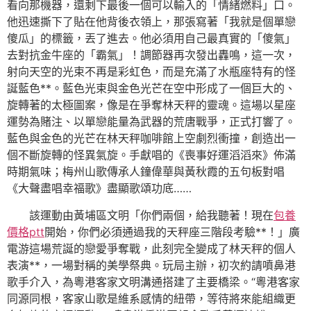
看向那機器，還剩下最後一個可以輸入的「情緒燃料」口。
他迅速撕下了貼在他背後衣領上，那張寫著「我就是個單戀
傻瓜」的標籤，丟了進去。他必須用自己最真實的「傻氣」
去對抗金牛座的「霸氣」！調節器再次發出轟鳴，這一次，
射向天空的光束不再是彩虹色，而是充滿了水瓶座特有的怪
誕藍色**。藍色光束與金色光芒在空中形成了一個巨大的、
旋轉著的太極圖案，像是在爭奪林天秤的靈魂。這場以星座
運勢為賭注、以單戀能量為武器的荒唐戰爭，正式打響了。
藍色與金色的光芒在林天秤咖啡館上空劇烈衝撞，創造出一
個不斷旋轉的怪異氣旋。手獻唱的《喪事好運滔滔來》佈滿
時期氣味；梅州山歌傳承人鐘偉華與黃秋霞的五句板對唱
《大聲盡唱幸福歌》盡顯歌頌功底……
該運動由黃埔區文明「你們兩個，給我聽著！現在
包養
價格ptt
開始，你們必須通過我的天秤座三階段考驗**！」廣
電游這場荒誕的戀愛爭奪戰，此刻完全變成了林天秤的個人
表演**，一場對稱的美學祭典。玩局主辦，初次約請噴鼻港
歌手介入，為粵港客家文明溝通搭建了主要橋梁。“粵港客家
同源同根，客家山歌是維系感情的紐帶，等待將來能組織更