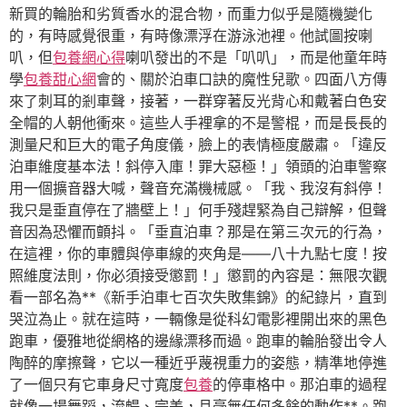
新買的輪胎和劣質香水的混合物，而重力似乎是隨機變化
的，有時感覺很重，有時像漂浮在游泳池裡。他試圖按喇
叭，但
包養網心得
喇叭發出的不是「叭叭」，而是他童年時
學
包養甜心網
會的、關於泊車口訣的魔性兒歌。四面八方傳
來了刺耳的剎車聲，接著，一群穿著反光背心和戴著白色安
全帽的人朝他衝來。這些人手裡拿的不是警棍，而是長長的
測量尺和巨大的電子角度儀，臉上的表情極度嚴肅。「違反
泊車維度基本法！斜停入庫！罪大惡極！」領頭的泊車警察
用一個擴音器大喊，聲音充滿機械感。「我、我沒有斜停！
我只是垂直停在了牆壁上！」何手殘趕緊為自己辯解，但聲
音因為恐懼而顫抖。「垂直泊車？那是在第三次元的行為，
在這裡，你的車體與停車線的夾角是——八十九點七度！按
照維度法則，你必須接受懲罰！」懲罰的內容是：無限次觀
看一部名為**《新手泊車七百次失敗集錦》的紀錄片，直到
哭泣為止。就在這時，一輛像是從科幻電影裡開出來的黑色
跑車，優雅地從網格的邊緣漂移而過。跑車的輪胎發出令人
陶醉的摩擦聲，它以一種近乎蔑視重力的姿態，精準地停進
了一個只有它車身尺寸寬度
包養
的停車格中。那泊車的過程
就像一場舞蹈，流暢、完美，且毫無任何多餘的動作**。跑