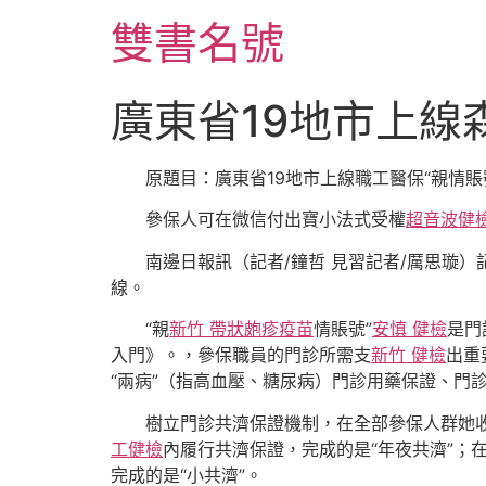
跳
雙書名號
至
主
要
廣東省19地市上線
內
容
原題目：廣東省19地市上線職工醫保“親情賬
參保人可在微信付出寶小法式受權
超音波健
南邊日報訊（記者/鐘哲 見習記者/厲思璇）
線。
“親
新竹 帶狀皰疹疫苗
情賬號”
安慎 健檢
是門
入門》。，參保職員的門診所需支
新竹 健檢
出重
“兩病”（指高血壓、糖尿病）門診用藥保證、門
樹立門診共濟保證機制，在全部參保人群她
工健檢
內履行共濟保證，完成的是“年夜共濟”；
完成的是“小共濟”。