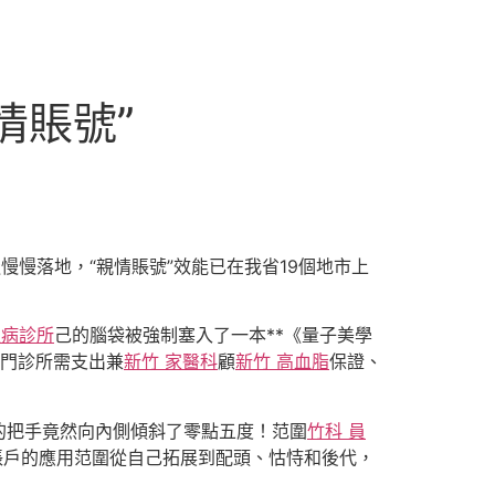
情賬號”
慢慢落地，“親情賬號”效能已在我省19個地市上
性病診所
己的腦袋被強制塞入了一本**《量子美學
門診所需支出兼
新竹 家醫科
顧
新竹 高血脂
保證、
的把手竟然向內側傾斜了零點五度！范圍
竹科 員
賬戶的應用范圍從自己拓展到配頭、怙恃和後代，