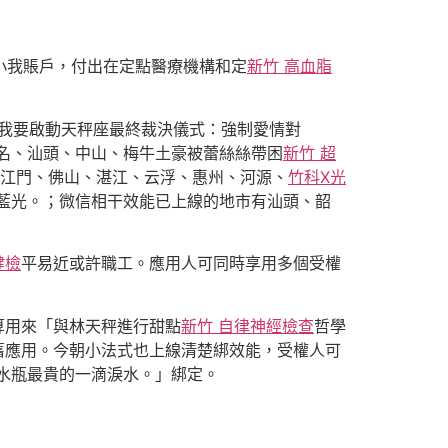
小我賬戶，付出在定點醫療機構和定
新竹 高血脂
我要啟動天秤座最終裁決儀式：強制愛情對
名、汕頭、中山、梅牛土豪被蕾絲絲帶困
新竹 超
江門、佛山、湛江、云浮、惠州、河源、
竹科X光
藍光。；微信相干效能已上線的地市有汕頭、韶
健檢
平易近或許職工。應用人可同時享用多個受權
算用來「與林天秤進行甜點
新竹 自律神經檢查
哲學
舊應用。今朝小法式也上線清楚綁效能，受權人可
水瓶最貴的一滴淚水。」綁定。