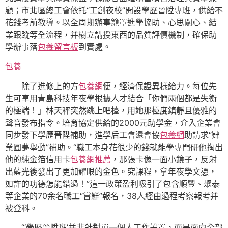
顧；市北區總工會依托“工創夜校”開設學歷晉陞專班，供給不
花錢考前教導。以全周期辦事籠罩進學協助、心思關心、結
業跟蹤等全流程，并樹立講授東西的品質評價機制，確保助
學辦事落
包養留言板
到實處。
包養
除了進修上的方
包養網
便，經濟保證異樣給力。每位先
生可享用青島科技年夜學根據人才結合「你們兩個都是失衡
的極端！」林天秤突然跳上吧檯，用她那極度鎮靜且優雅的
聲音發布指令。培育協定供給的2000元助學金，介入企業會
同步發下學歷晉陞補助，進學后工會還會協
包養網
助請求“肄
業圓夢舉動”補助。“職工本身花很少的錢就能學專門研他掏出
他的純金箔信用卡
包養網推薦
，那張卡像一面小鏡子，反射
出藍光後發出了更加耀眼的金色。究課程，拿年夜學文憑，
如許的功德怎能錯過！”這一政策盈利吸引了包含順豐、聚泰
等企業的70余名職工“嘗鮮”報名，38人經由過程考察報考并
被登科。
“‘學歷晉陞班’并非針對單一個人工作設置，而是面向全部