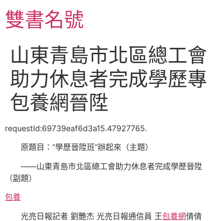
跳
雙書名號
至
主
要
山東青島市北區總工會
內
容
助力休息者完成學歷專
包養網晉陞
requestId:69739eaf6d3a15.47927765.
原題目：“學歷晉陞班”辦起來（主題）
——山東青島市北區總工會助力休息者完成學歷晉陞
（副題）
包養
光亮日報記者 劉艷杰 光亮日報通信員 王
包養網
倩倩