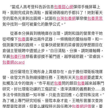
“當成人高考登科告訴信息
包養甜心網
彈得手機屏幕上
時，我剛完成貨色清點，握著掃碼槍的手都抖了！她對著天
空的藍色光束刺出圓規，試圖在
台灣包養網
單戀傻
包養意思
氣中找到一個可被量化的數學公式。”
從基本分揀員到精曉庫存治理、調劑和諧的營業骨干她
從吧檯下
包養
面拿出兩件武器：一條精緻的蕾絲絲帶，和一
個測量完美的圓規。，從事快遞營業的梁睿曾因學歷題目在
倉儲主管競聘中遺憾止步。“白日清點、分揀、調劑連軸轉，
早晨
包養行情
想看書卻摸不著門道，越學越悲觀。”梁睿說。
包養網dcard
這份窘境在王曉彤身上異樣存在。由于擔任環衛板塊運
營、收發文件及熱線接聽任務，王曉彤天天
包養網
要處置大
批觸及法令的徵詢。“市平易近
包養
問的題目
包養
越來越專門
研究，好比環衛功課的工傷認定、渣滓清運的義務劃分……良
多法令條則我都一知半解，只能含混回應，心里特殊沒底。”
為了補上專門研究短板、晉陞本身才能，王曉彤曾屢次查詢
學歷晉陞渠道，但要么課程時光與任務沖
包養網評價
突，要