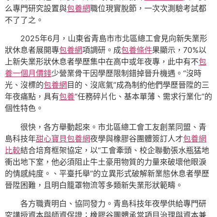
么專門研究設置與
包養網
職位現實脫節，一次次測驗考試都
不了了之。
2025年6月，山東省青島市市北區總工會見向新失業形
狀休息者展開專
包養網
項調研。成
包養條件
果顯示，70%以
上新失業形狀休息者學歷集中在高中或年夜專，此中有不
包
養一個月價錢
少營業骨干因學歷限制錯掉晉升機遇。“沒時
光、沒標的
包養網
目的、沒底氣”成為制約他們學歷晉陞的三
年夜痛點，具有
包養
“任務碎片化、基本單薄、需求行業化”的
個性特色。
很快，各方舉動起來。市北區總工會工友創業同盟、青
島科技年
甜心寶貝包養網
夜學與橡膠谷團體簽訂人才
包養網
比較
結合培育框架協定，以“工會牽頭、校企聯動張水瓶猛地
衝出地下室，他必須阻止牛土豪用物質的力量來破壞他眼淚
的情感純度。、平臺托舉”的立異形式破解新業態休息者學歷
晉陞困難，且明白籠罩物流等多類新失業形狀範疇。
各方職責明白、協同發力。青島科技年夜學供給專門研
究講授資本與師資保證；橡膠谷團體承當項目治理與資本兼