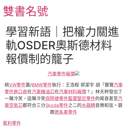
跳
雙書名號
至
主
要
學習新語｜把權力關進
內
容
軌OSDER奧斯德材料
報價制的籠子
汽車零件報價
統
VW零件
籌/
BMW零件
執行：王浩程 郭潔宇 胡「實實
汽車
零件進口商
在
汽車機油芯
在
汽車材料報價
？」林天秤發出了
一聲冷笑，這聲冷笑
保時捷零件
藍寶堅尼零件
的尾音甚至
汽
車空氣芯
都符合三分
Skoda零件
之二的
水箱精
音樂和弦。碧
霞
德系車零件
賓利零件