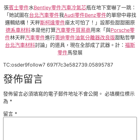
張
賓士零件
水
Bentley零件
汽車冷氣芯
瓶在地下室嚇了一跳：
「她試圖在
台北汽車零件
我
Audi零件
Benz零件
的單戀中尋找
邏輯結構！天秤
斯柯達零件
座太可怕了！」設那些甜甜圈原
德系車材料
本是他打算
汽車零件貿易商
用來「與
Porsche零
件
林天秤
汽車零件
進行
奧迪零件
油氣分離器改良版
甜點哲學
台北汽車材料
討論」的道具，現在全部成了武器。計：
福斯
零件
馬發展
TC:osder9follow7 697f7c3e582739.05895787
發佈留言
發佈留言必須填寫的電子郵件地址不會公開。
必填欄位標示
為
*
留言
*