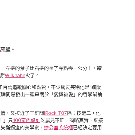
桌
飄盪。
了，左邊的葉子比右邊的長了零點零一公分！，蹭
飯”
Wilkhahn
火了。
了百萬追蹤關心和點贊，不少網友笑稱他是“蹭飯
束瞬間爆發出一連串關於「愛與被愛」的哲學辯論
近情，又拉近了干群間
iRock T07
隔；技能二，他
！」只
100室內設計
吃屢見不鮮，簡略其實，既接
被失衡逼瘋的美學家，
辦公室系統櫃
已經決定要用