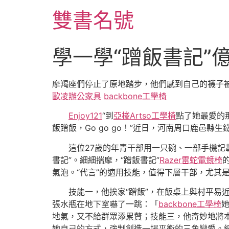
跳
雙書名號
至
主
要
學一學“蹭飯書記”
內
容
摩羯座們停止了原地踏步，他們感到自己的襪子
歐凌辦公家具
backbone工學椅
Enjoy121
“到
亞梭Artso工學椅
點了她最愛的
飯蹭飯，Go go go！”近日，河南周口鹿邑
這位27歲的年青干部用一只碗、一部手機記
書記”。細細揣摩，“蹭飯書記”
Razer雷蛇電競椅
氣泡。“代言”的適用技能，值得下層干部，尤其
技能一，他挨家“蹭飯”，在飯桌上與村平易
張水瓶在地下室嚇了一跳：「
backbone工學椅
地氣，又不給群眾添累贅；技能三，他奇妙地將
她自己的方式，強制創造一場平衡的三角戀愛。