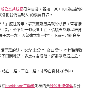
近
辦公室系統櫃
孤芳自賞，親如一家。101歲高齡的
就會把我們當親人”的樸實真諦。
*！」感往幹事，群眾感觸感染就紛歧樣。帶著情
不上話、坐不到一條板凳上往，情感天然難以培育
稿子念一念，照著簿本翻一翻”，下層呈現的良多
說群眾的話，多講“土話”“年夜口語”，才幹聽懂群
多下田間地頭、多進村舍院落，解群眾燃眉之急、
、站在一路、干在一路，才幹在身材力行中，
置在
backbone工學椅
吧檯的黃
綠的系統傢俱
金分