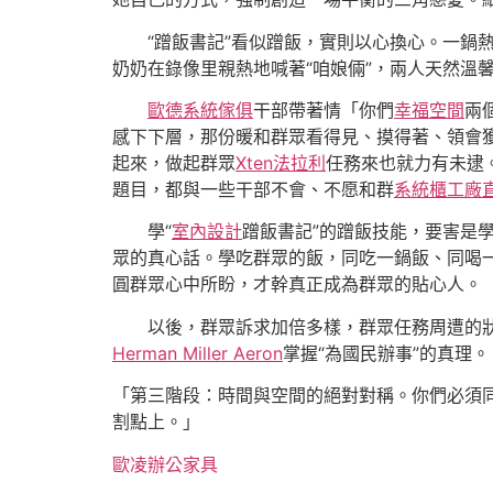
“蹭飯書記”看似蹭飯，實則以心換心。一鍋
奶奶在錄像里親熱地喊著“咱娘倆”，兩人天然溫
歐德系統傢俱
干部帶著情「你們
幸福空間
兩
感下下層，那份暖和群眾看得見、摸得著、領會
起來，做起群眾
Xten法拉利
任務來也就力有未逮
題目，都與一些干部不會、不愿和群
系統櫃工廠
學“
室內設計
蹭飯書記”的蹭飯技能，要害是
眾的真心話。學吃群眾的飯，同吃一鍋飯、同喝
圓群眾心中所盼，才幹真正成為群眾的貼心人。
以後，群眾訴求加倍多樣，群眾任務周遭的
Herman Miller Aeron
掌握“為國民辦事”的真理。
「第三階段：時間與空間的絕對對稱。你們必須
割點上。」
歐凌辦公家具