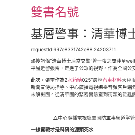
跳
雙書名號
至
主
要
基層警事：清華博士
內
容
requestId:697e833f742e88.24203711.
熱搜詞條“清華博士后當交警”曾一夜之間沖至we
平易近警張雷，走進了公眾的視野。作為全國公安
此次，張雷作為2
水箱精
025“最林
汽車材料
天秤
新聞宣傳局指導、中心廣播電視總臺音頻客戶端
未解謎團。從清華園的緊密實驗室到街頭的雜亂變
△中心廣播電視總臺國防軍事頻道掌管
一線實戰才是科研的源頭死水