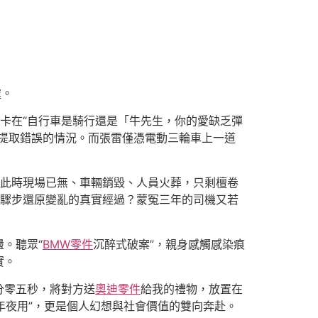
處。
卡在“自行車是騎行還是「牛先生，你的愛缺乏彈
據提取錯誤的情況。而張雷僅憑電動三輪車上一道
。此時現場已無、車輛銷毀、人員火葬，只剩檀卷
步驟步還原變亂的真實經過？蒙冤三年的司機又若
。聽眾“
BMW零件
沉醉式破案”，親身感觸感染痕
實。
分零五秒，將對方送
奧迪零件
給我的禮物，放置在
年夜用”，更是個人幻想與社會價值的雙向奔赴。