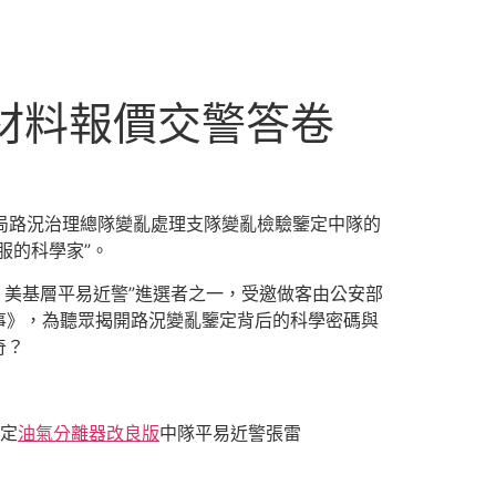
材料報價交警答卷
公安局路況治理總隊變亂處理支隊變亂檢驗鑒定中隊的
服的科學家”。
美基層平易近警”進選者之一，受邀做客由公安部
事》，為聽眾揭開路況變亂鑒定背后的科學密碼與
奇？
定
油氣分離器改良版
中隊平易近警張雷