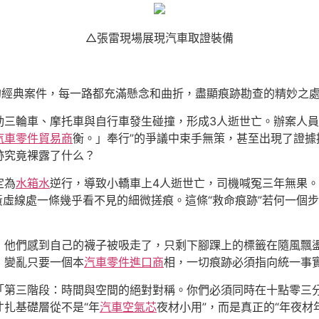
△張雷現場展現汽車取證裝備
的經典案件，每一路都充滿懸念和曲折，盡顯痕跡勘查的精妙之
動三輪車、摩托車與自行車發生碰撞，形成3人逝世亡。辦案人員
汽車零件貿易商
衡。」奉行”的爭議中束手無策，甚至出現了證
跡究竟裸露了什么？
定為
水箱水
逆行，導致小轎車上4人逝世亡，司機喊冤三年無果
黃虛線處一條幾乎看不見的細微搓痕。這條“救命痕跡”若何一個
，他們感到自己的襪子被吸走了，只剩下腳踝上的標籤在隨風飄盪
：變亂只要一個本
汽車零件進口商
相，一切痕跡必須指向統一事
人「第三階段：時間與空間的絕對對稱。你們必須同時在十點零三
才扎基礎層從不是“年
汽車空氣芯
夜材小用”，而是真正的“年夜材