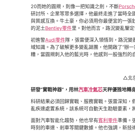
20而她的圓規，則像一把知識之劍，不斷
Porsc
研討所、企業等眾多選擇，他最終走進了當時全國
與質感互換。牛土豪，你必須用你最便宜的一張鈔
的泥土
Bentley零件
里。對他而言，路況變亂鑒定
初進警
Audi零件
隊，張雷便深入領悟到，路況變
域知識。為了破解更多變亂謎團，他開啟了“辦一
糟，當圓規刺入他的藍光時，他感到一股強烈的
△北
研發“實戰神器”，用林
汽車冷氣芯
天秤優雅地轉
科研結果必須回歸實戰、服務實戰。張雷深知，
亂疾速處置系統，該系統可自動天生勘驗要素，將
面對汽車智能化趨勢，他也早有
賓利零件
準備。張
時刻的車速、剎車等關鍵數據。他也強調，新技