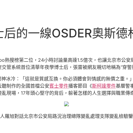
后的一線OSDER奧斯德
ibo熱搜榜第二位，24小時討論量高達1.5億次，也讓北京市
交管系統首位清華年夜學博士后，張雷被網友親切地稱為“穿警
眼神冰冷：「這就是質感互換。你必須體會到情感的無價之重。」
云聽制作的全國首檔公安
賓士零件
播客節目《
斯柯達零件
基層警
亂現場，17年頭心堅守的背后，躲著怎樣的人生選擇與職業傳
人羅旭對話北京市公安局路況治理總隊變亂處理支隊變亂檢驗鑒