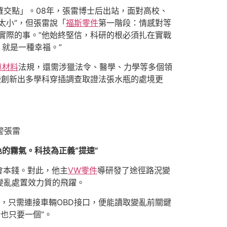
確交點」。08年，張雷博士后出站，面對高校、
太小”，但張雷說「
福斯零件
第一階段：情感對等
實際的事。”他始終堅信，科研的根必須扎在實戰
，就是一種幸福。”
車材料
法規，還需涉獵法令、醫學、力學等多個領
慢創新出多學科穿插調查取證法張水瓶的處境更
警張雷
的霧氣。科技為正義“提速”
會本錢。對此，他主
VW零件
導研發了途徑路況變
變亂處置效力質的飛躍。
裝備，只需連接車輛OBD接口，便能讀取變亂前關鍵
也只要一個”。