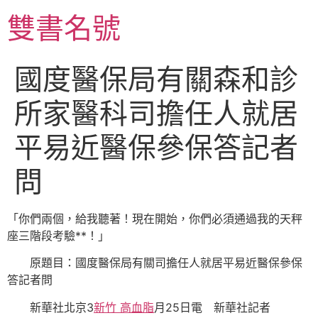
跳
雙書名號
至
主
要
國度醫保局有關森和診
內
容
所家醫科司擔任人就居
平易近醫保參保答記者
問
「你們兩個，給我聽著！現在開始，你們必須通過我的天秤
座三階段考驗**！」
原題目：國度醫保局有關司擔任人就居平易近醫保參保
答記者問
新華社北京3
新竹 高血脂
月25日電
新華社記者