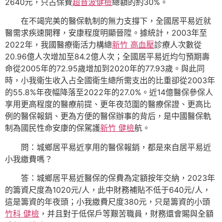
2640元，只占保費
超音波健檢
總額的約30%。
在不竭完美的醫保軌制的無力支撐下，全國居平易近就
醫需求疾速開釋，安康程度明顯晉陞。據統計，2003年至
2022年，我國醫療衛活力構總
新竹 高血壓
診療人次數從
20.96億人次增加至84.2億人次；全國居平易近均勻預期壽
命從2005年的72.95歲增加到2020年的77.93歲。與此同
時，小我衛生收入占全國衛生總所需支出的比重卻從2003年
的55.8%年夜幅降落至2022年的27.0%。近14億醫保參保人
享用更高程度的醫療前提、更年夜范圍的醫療保證、更高比
例的醫保報銷、更為方便的醫保辦事的背后，是中國醫保軌
制為國民性命安康的保駕護
新竹 健檢
航。
問：城鄉居平易近享用的醫保報銷，都是來自居平易近
小我繳費嗎？
答：城鄉居平易近醫保的保費為定額按年交納，2023年
的籌資尺度為1020元/人，此中財務補貼不低于640元/人，
這是籌資的年夜頭；小我繳費尺度380元，只是籌資的小頭
竹科 健檢
，并且對于低保戶等艱苦職員，財務還會賜與全額