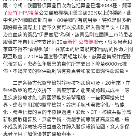
限。今朝，我國醫保藥品目次內包括藥品已達3088種，籠罩
了
新竹 HPV疫苗
公立醫療機構用藥金額90%以上的種類，此
中包括74種腫瘤靶向藥、80余種罕有病用藥。特殊是很多新
藥好藥在國際上市后不久就可以按規則歸入醫保目次。以醫
治白血病的藥品“伊馬替尼”為例，該藥品剛在國際上市時患者
服藥的年自付所需支出近30萬
新竹 公教健檢
元，很多患者和
家庭不得不“看藥興嘆”，在繁重的經濟累贅和懦弱的性命之間
艱巨取舍；2018年國度醫保局組建以來，該藥品集采并經醫
保報銷后，患者每年服藥的自付所需支出下降至6000元擺
佈，不竭完美的醫保軌制讓有數患者和家庭重燃性命盼望。
二是各類古代醫學檢討診療技巧加倍可及。20年來，在
醫保政策的無力支撐下，醫療辦事才能完成跨越式成長，嚴
重疾病診療才能比肩國際進步前輩程度，一些範疇搶先世
界。患者享用到的醫學檢討、診療手腕朝著數字化、智能
化、精準化標的目的年夜幅邁進，彩超、CT、核磁共振等高
新裝備敏捷普及，無痛手術、微創手術等曩昔高屋建瓴、遠
不成及的診療技巧日益普及并歸入醫保報銷范圍，寬大參保
患者享用了加倍優質的醫療辦事。