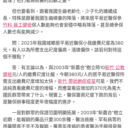
處理了他們看病就醫的后顧之憂。
但也要看到，跟著我國生齒老齡化、少子化的連續成
長，特殊是跟著我國生齒總量的降落，將來居平易近醫保參
竹科 員工健檢
保人數能夠也會安穩中略有降落，甚至總參保
人數也有能夠減少。
問：2023年我國城鄉居平易近醫保小我繳費尺度為380
元。有人以為所需支出尺度偏高，漲速偏快。該若何對待這
個不雅點？
答：有言論以為，與2003年“新農合”樹立時10
新竹 公教
健檢
元/人的繳費尺度比擬，今朝380元/人的居平易近醫保所
需支出繳費尺度增加太快。
新竹 帶狀皰疹疫苗
可是，我們不
該純真看繳費尺度的增幅，而應當看這增加的370元為寬大
國民群眾帶來了什么。現實上，醫保籌資尺度下跌的背后，
是醫保辦事程度更年夜幅度的進步。
一是對群眾的保證范圍明顯拓展。2003年“新農合”樹立
初期，能報銷的藥品只要300余種，醫治癌癥、罕有病等的
用藥簡直不克不及報銷，罹患年夜病的患者醫治手腕很是無