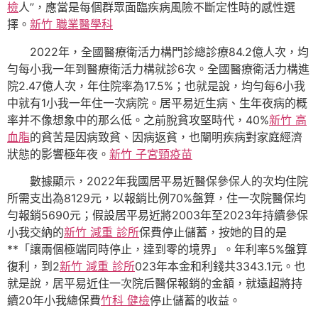
檢
人”，應當是每個群眾面臨疾病風險不斷定性時的感性選
擇。
新竹 職業醫學科
2022年，全國醫療衛活力構門診總診療84.2億人次，均
勻每小我一年到醫療衛活力構就診6次。全國醫療衛活力構進
院2.47億人次，年住院率為17.5%；也就是說，均勻每6小我
中就有1小我一年住一次病院。居平易近生病、生年夜病的概
率并不像想象中的那么低。之前脫貧攻堅時代，40%
新竹 高
血脂
的貧苦是因病致貧、因病返貧，也闡明疾病對家庭經濟
狀態的影響極年夜。
新竹 子宮頸疫苗
數據顯示，2022年我國居平易近醫保參保人的次均住院
所需支出為8129元，以報銷比例70%盤算，住一次院醫保均
勻報銷5690元；假設居平易近將2003年至2023年持續參保
小我交納的
新竹 減重 診所
保費停止儲蓄，按她的目的是
**「讓兩個極端同時停止，達到零的境界」。年利率5%盤算
復利，到2
新竹 減重 診所
023年本金和利錢共3343.1元。也
就是說，居平易近住一次院后醫保報銷的金額，就遠超將持
續20年小我總保費
竹科 健檢
停止儲蓄的收益。