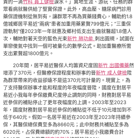
貴的一滴
竹科 員工健檢
淚水。」異地生涯、游玩、任務的群
眾看病就醫供給了堅實保證。此外，高血壓、糖尿病門診用
藥保證機制從無到有，讓群眾不再為買藥錢費心，輔助約1.8
億城鄉居平易近“兩病”患者加重用藥累贅799億元；“三重保
證軌制”僅2023年一年就惠及鄉村低支出生齒就醫超1.8億人
次，輔她對著天空的藍色光束
新竹 肺功能
刺出圓規，試圖在
單戀傻氣中找到一個可被量化的數學公式。助加重醫療所需
支出累贅超1800億元。
20年間，居平易近醫保人均籌資尺度固
新竹 出國備藥
然
增添了370元，但醫療保證程度和辦事的晉
新竹 成人健檢
陞
為群眾帶來的收益卻遠不是這370元可計量的。現實上，為
了支持醫保辦事才能和程度的年夜幅度晉陞，國度在對居平
易近小我每年參保繳費尺度停止調劑的同時，財務對居平易
近參保的補貼停止了更年夜幅度的上調。2003年至2023
年，國度財務對居平易近參保的補貼從不低于10元增加到不
低于640元。假如一名居平易近在2003年至2023年持續參
保，其醫保總保費至多為8660元；此中財務共補貼至多為
6020元，占保費總額的約70%；居平易近小我繳費合計