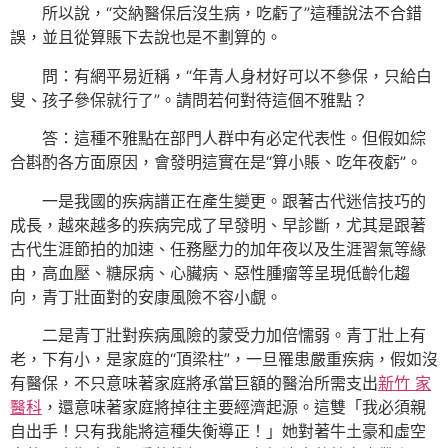
所以說，“交納醫保后沒生病，吃虧了”這種說法不合錯
誤，並且從算賬下去說也是不劃算的。
問：有網平易近稱，“年青人身材好可以不參保，只給白
叟、孩子參保就行了”。請問若何對待這個不雅點？
答：這種不雅點在部門人群中有必定代表性。但假如綜
合斟酌各方面原因，會發明這實在是“算小賬、吃年夜虧”。
一是我國的疾病譜正在產生變更。跟著古代迷信技巧的
成長，越來越多的疾病完成了早發明、早診斷，尤其是跟著
古代生涯節拍的加速、任務壓力的加年夜以及生涯習氣等緣
由，高血壓、糖尿病、心臟病、惡性腫瘤等呈現低齡化趨
向，青丁壯面對的安康風險不容小覷。
二是青丁壯對疾病風險的蒙受力加倍懦弱。青丁壯上有
老，下有小，是家庭的“頂梁柱”，一旦罹患嚴重疾病，假如沒
有醫保，不只意味著家庭將承當巨額的醫治所需支出
新竹 家
醫科
，還意味著家庭將掉往主要經濟起源。這雙「我必須親
自出手！只有我能將這種失衡導正！」她對著牛土豪和虛空