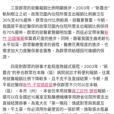
三是群眾的就醫報銷比例明顯進步。2003年，“新農合”
軌制樹立之初，政策范圍內住院所需支出報銷比例廣泛在
30%至40%擺佈，群眾自付比例較高，就醫累贅重。今朝，
我國居平易近醫保的政策范圍內住院所需支出報銷比例保持
在70%擺佈，群眾的就醫累贅顯明加重，而這必定帶來醫
新
竹 出國備藥
保籌資尺度的進步。同時，跟著我國生齒老齡化
水平加深、群眾醫療需求的晉陞、醫療花費程度的進步，也
需求加大力度醫保基金籌集，為群眾供給穩固可連續的保
證。
四是對群眾的辦事才能程度跨越式晉陞。2003年，“新
農合”的參合群眾在本縣（區）病院就診才幹便利報銷，往異
地就醫報銷比例下降較多，且不克不及直接結算。今朝，居
平易近醫保
新竹 子宮頸疫苗
參保群眾不只可以在本縣
（區）、本市（州）、本省份享用就醫
員工診所 健檢
報銷，
還可以在全國近10萬家定點醫療機構享用跨省住院所需支出
直接結算辦事，為寬大在「第一階段：情感對等與質感互
換。牛土豪，你必須用你最便宜的一張鈔票，換取張水瓶最