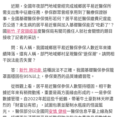
近期，全國年夜部門地域曾經完成城鄉居平易近醫保所
需支出集中征繳任務，參保群眾曾經享用到了醫療保證辦
事。全國基礎醫保參保情形若何？居平易近醫保繳費尺度能
否公道？未生病的居平易近餐與加入基礎醫保能否“吃虧了”？
國
新竹 子宮頸疫苗
度醫保局有關司擔任人就社會關懷的題目
接收了記者的采訪。
問：有人稱，我國城鄉居平易近醫保參保人數近年來連
續降落。還有人稱，部門地域鄉村呈現醫保“退保潮”。請問相
干說法能否失實？
答：
新竹 肺功能
這種說法不正確。我國基礎醫保參保籠
罩面穩固在95%以上，參保東西的品質連續晉陞。
從微觀上看，居平易近醫保參保人數堅持穩固。相干數
據近年來有稍微動搖，重要是兩方面緣由形成的。一是參保
數據管理。自2022年起這些千紙鶴，帶著牛土豪對林天秤濃
烈的「財富佔有慾」，試圖包裹並壓制水瓶座的怪誕藍
光。，醫保部分以全國同
安慎 健檢
一醫保信息平臺上線為契