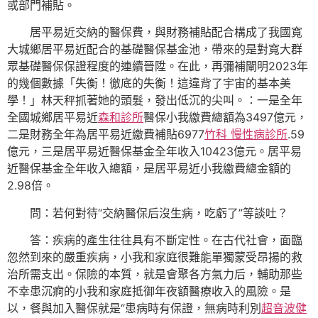
或部門補貼。
居平易近交納的醫保費，與財務補貼配合構成了我國寬
大城鄉居平易近配合的基礎醫保基金池，帶來的是對寬大群
眾基礎醫保保證程度的連續晉陞。在此，再彌補闡明2023年
的幾個數據「失衡！徹底的失衡！這違背了宇宙的基本美
學！」林天秤抓著她的頭髮，發出低沉的尖叫。：一是全年
全國城鄉居平易近
森和診所
醫保小我繳費總額為3497億元，
二是財務全年為居平易近繳費補貼6977
竹科 慢性病診所
.59
億元，三是居平易近醫保基金全年收入10423億元。居平易
近醫保基金全年收入總額，是居平易近小我繳費總金額的
2.98倍。
問：若何對待“交納醫保后沒生病，吃虧了”等談吐？
答：疾病的產生往往具有不斷定性。在古代社會，面臨
忽然到來的嚴重疾病，小我和家庭很難能單獨蒙受昂揚的救
治所需支出。保險的本質，就是會聚各方氣力后，輔助那些
不幸患沉痾的小我和家庭抵御年夜額醫療收入的風險。是
以，餐與加入醫保就是“患病時有保證，無病時利別
超音波健