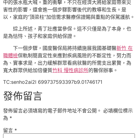
中的張水瓶大喊。重的衝擊，不只在經濟大將給家庭帶來災
害性的影響，還會進一個步驟影響後代的教導和生長。是
以，家庭的“頂梁柱”加倍需求醫療保證賜與重點的保駕護航。
綜上所述，青丁壯應當參保。這不只僅是為了本身，也
是為怙恃、孩子和家庭供給保證。
下一個步驟，國度醫保局將持續施展我國基礎醫
新竹 在
職體檢
保軌制簡直定性來應對疾病風險的不斷定性，努力而
為、實事求是，出力緩解群眾看病就醫的所需支出累贅，為
寬大群眾供給加倍優質
竹科 慢性病診所
的醫保辦事。
TC:senho2ai2l 699737593397b9.01746171
發佈留言
發佈留言必須填寫的電子郵件地址不會公開。
必填欄位標示
為
*
留言
*