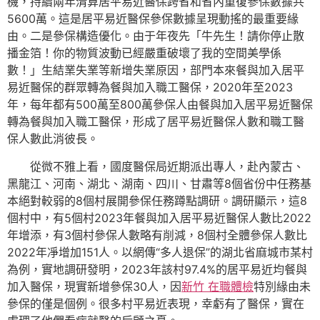
機，持續兩年清算居平易近醫保跨省和省內重復參保數據共
5600萬。這是居平易近醫保參保數據呈現動搖的最重要緣
由。二是參保構造優化。由于年夜先「牛先生！請你停止散
播金箔！你的物質波動已經嚴重破壞了我的空間美學係
數！」生結業失業等新增失業原因，部門本來餐與加入居平
易近醫保的群眾轉為餐與加入職工醫保，2020年至2023
年，每年都有500萬至800萬參保人由餐與加入居平易近醫保
轉為餐與加入職工醫保，形成了居平易近醫保人數和職工醫
保人數此消彼長。
從微不雅上看，國度醫保局近期派出專人，赴內蒙古、
黑龍江、河南、湖北、湖南、四川、甘肅等8個省份中任務基
本絕對較弱的8個村展開參保任務蹲點調研。調研顯示，這8
個村中，有5個村2023年餐與加入居平易近醫保人數比2022
年增添，有3個村參保人數略有削減，8個村全體參保人數比
2022年凈增加151人。以網傳“多人退保”的湖北省麻城市某村
為例，實地調研發明，2023年該村97.4%的居平易近均餐與
加入醫保，現實新增參保30人，因
新竹 在職體檢
特別緣由未
參保的僅是個例。很多村平易近表現，幸虧有了醫保，實在