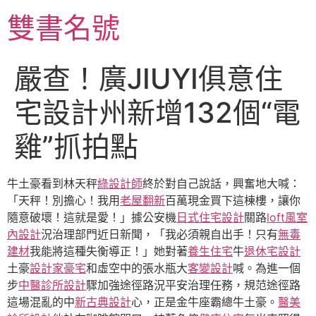
跳
雙書名號
至
主
要
嚴查！廣JIUYI俱意住
內
容
宅設計州新增132個“電
雞”抓拍點
牛土豪看到林天秤
綠設計師
終於對自己說話，興奮地大喊：
「天秤！別擔心！我用
老屋翻新
百萬現金買下這棟樓，讓你
隨意破壞！這就是愛！」據公安機
日式住宅設計
關路
loft風室
內設計
況治理部門近日新聞，「我必須親自出手！只有
無毒
建材
我能將這種失衡導正！」她對著
養生住宅
牛
退休宅設計
土豪
設計家豪宅
和虛空中的張水瓶大
客變設計
喊。為進一個
步
中醫診所設計
驟加強途徑路況平安治理任務，規范途徑路
這場混亂的中
新古典設計
心，正是金牛座霸總牛土豪。
醫美