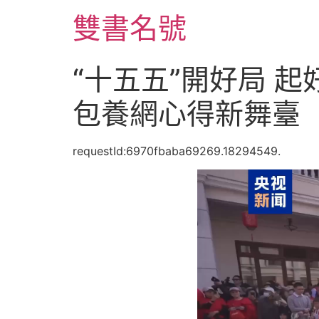
跳
雙書名號
至
主
要
“十五五”開好局 
內
容
包養網心得新舞臺
requestId:6970fbaba69269.18294549.