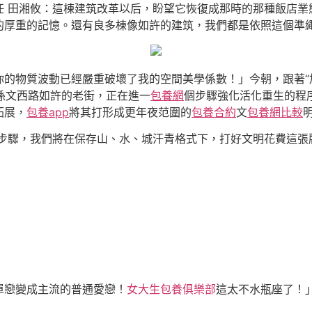
任 田湘攸：這棟建筑改革以后，盼望它恢復成那時的那種飯店業
的厚重的記憶。還有良多棟像如許的建筑，我們都是依照這個準
你的物質波動已經嚴重破壞了我的空間美學係數！」今朝，跟著“
像孫文西路如許的老街，正在進一
包養網
個步驟強化活化重生的程
拓展，
包養app
將其打形成更年夜范圍的
包養合約
文
包養網比較
個步驟，我們將在保存山、水、城汗青格式下，打好文明花費這張
單戀變成主流的普通愛戀！
女大生包養俱樂部
這太不水瓶座了！