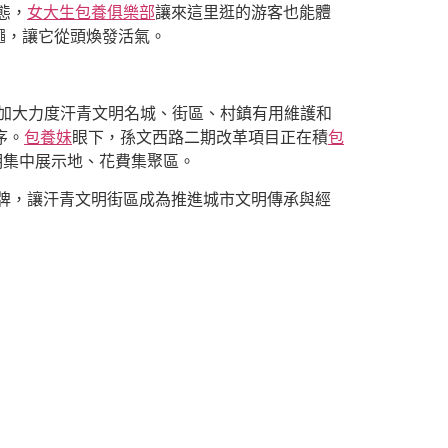
態，
女大生包養俱樂部
讓來這里逛的游客也能體
繩，讓它從頭煥發活氣。
加大力度汗青文明名城、街區、村鎮有用維護和
序。
包養妹
眼下，孫文西路二期改革項目正在積
包
明集中展示地、花費集聚區。
牌，讓汗青文明街區成為推進城市文明傳承與經
」