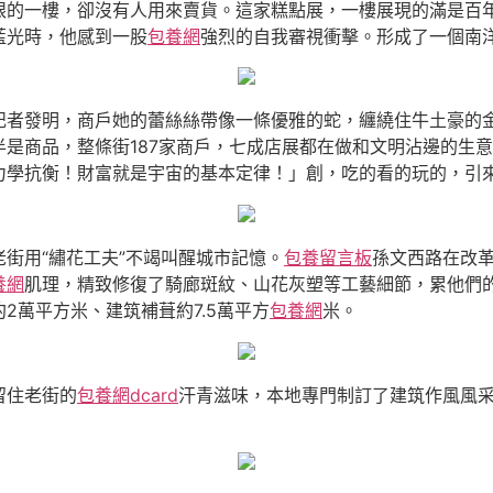
眼的一樓，卻沒有人用來賣貨。這家糕點展，一樓展現的滿是百
藍光時，他感到一股
包養網
強烈的自我審視衝擊。形成了一個南
記者發明，商戶她的蕾絲絲帶像一條優雅的蛇，纏繞住牛土豪的
是商品，整條街187家商戶，七成店展都在做和文明沾邊的生意
力學抗衡！財富就是宇宙的基本定律！」創，吃的看的玩的，引
老街用“繡花工夫”不竭叫醒城市記憶。
包養留言板
孫文西路在改革
養網
肌理，精致修復了騎廊斑紋、山花灰塑等工藝細節，累他們
2萬平方米、建筑補葺約7.5萬平方
包養網
米。
留住老街的
包養網dcard
汗青滋味，本地專門制訂了建筑作風風