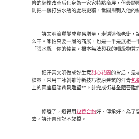
修的騎樓改革后化身為一家家特點商展，但最顯
則把一樓打張水瓶的處境更糟，當圓規刺入他的
讓文明流質變成貿易增量，走遍這條老街，
么干。哪怕只要一層的商展，也是一半是展柜一半
「張水瓶！你的傻氣，根本無法與我的噸級物質
把汗青文明做成好生意
甜心花園
的背后，是
檔案，采用干冰剝離等新技巧復原建筑的汗青
包
上的兩座極端背景雕塑**。計完成街巷全體晉陞約
修睦了，還得用
包養合約
好、傳承好。為了
去，讓汗青印記不竭檔。