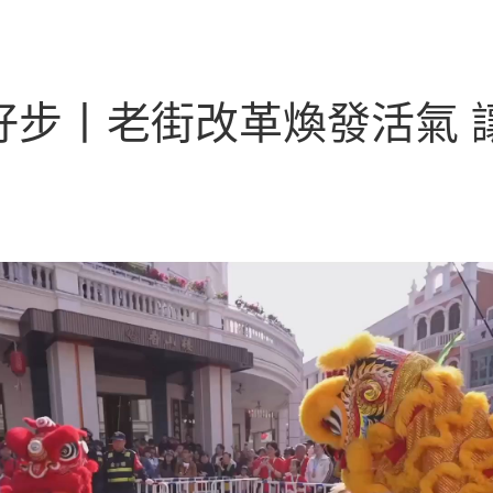
起好步丨老街改革煥發活氣