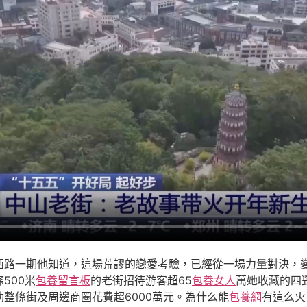
西路一期他知道，這場荒謬的戀愛考驗，已經從一場力量對決，
500米
包養留言板
的老街招待游客超65
包養女人
萬她收藏的四
整條街及周邊商圈花費超6000萬元。為什么能
包養網
有這么火