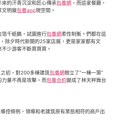
年來的汗青沉淀和匠心傳承
包養網
，而這家餐廳，
洋文明展
包養app
現空間。
金箔千紙鶴，試圖進行
包養網
柔性制衡。們都在這
，除夕時代新開的25家店展，更是家家都有文
來不少游客不斷買買買。
之初，對200多棟建筑
包養網
樹立了“一棟一策”
的力量不再是攻擊，而
包養合約
變成了林天秤舞台
采導控條例，領導和老建筑原有業態相符的商戶出