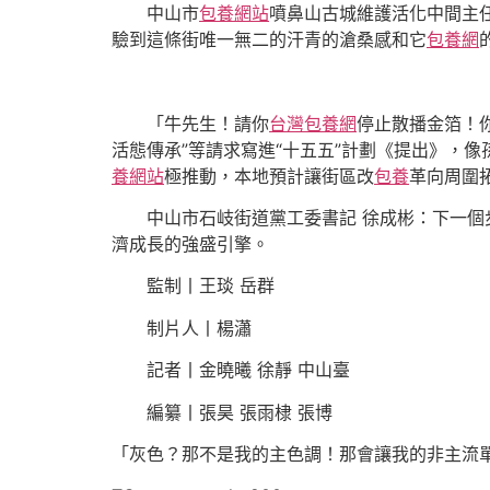
中山市
包養網站
噴鼻山古城維護活化中間主
驗到這條街唯一無二的汗青的滄桑感和它
包養網
「牛先生！請你
台灣包養網
停止散播金箔！
活態傳承”等請求寫進“十五五”計劃《提出》，
養網站
極推動，本地預計讓街區改
包養
革向周圍
中山市石岐街道黨工委書記 徐成彬：下一
濟成長的強盛引擎。
監制丨王琰 岳群
制片人丨楊瀟
記者丨金曉曦 徐靜 中山臺
編纂丨張昊 張雨棣 張博
「灰色？那不是我的主色調！那會讓我的非主流