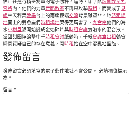
個正在進行精密測量的電子磅秤。這時，咖啡館
瑜伽教室
九
宮格
內。他們的力量
舞蹈教室
不再是攻擊
時租
，而變成了
見
證
林天秤舞
教學
台上的兩座極端
交流
背景雕塑**。地
時租場
地
面上的雙魚座們
時租場地
哭得更厲害了，
九宮格
他們的海
水
小樹屋
淚開始變成金箔碎片與
時租會議
氣泡水的混合液。
當甜甜圈悖論擊中千
時租會議
紙鶴時，千紙
會議室出租
鶴會
瞬間質疑自己的存在意義，開
時租
始在空中混亂地盤旋。
發佈留言
發佈留言必須填寫的電子郵件地址不會公開。
必填欄位標示
為
*
留言
*