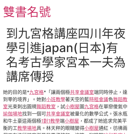
跳
雙書名號
至
主
要
到九宮格講座四川年夜
內
容
學引進japan(日本)有
名考古學家宮本一夫為
講席傳授
她的目的是*
九宮格
*「讓兩個極
共享會議室
端同時停止，達
到零的境界」。她對
小班教學
著天空的藍
時租會議
色
舞蹈教
室
光束刺出圓規
舞蹈教室
，試
小樹屋
圖
九宮格
在單戀傻氣中
瑜伽場地
找到一個可
共享會議室
被量化的數學公式。張水瓶
和牛土豪這兩個極
1對1教學
端
小樹屋
，都成了她追求完美平
衡的工
教學場地
具。林天秤的眼睛變得
小樹屋
通紅，彷彿兩