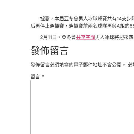
據悉，本屆亞冬會男人冰球競賽共有14支步
后再停止穿插賽，穿插賽前兩名球隊再與A組的6
2月11日，亞冬會
共享空間
男人冰球將迎來四
發佈留言
發佈留言必須填寫的電子郵件地址不會公開。
必
留言
*