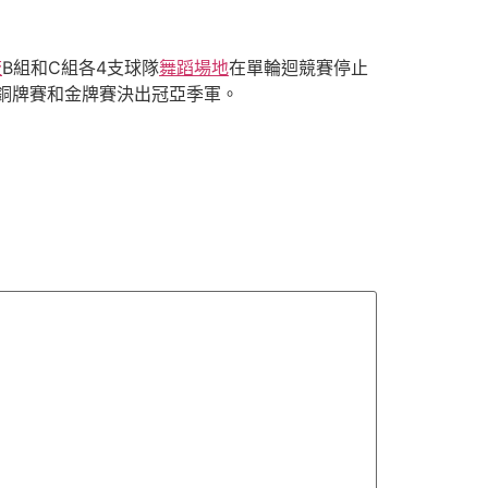
流
B組和C組各4支球隊
舞蹈場地
在單輪迴競賽停止
銅牌賽和金牌賽決出冠亞季軍。