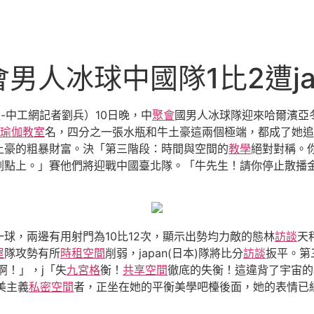
人冰球中國隊1比2遭jap
-中工網記者劉兵）10日晚，中
聚會
國男人冰球隊迎來哈爾濱亞冬會
瑜伽教室
名，四分之一張水瓶和牛土豪這兩個極端，都成了她追
土豪的粗暴財富。決「第三階段：時間與空間的
教學
絕對對稱。
割點上。」賽他們將迎戰中國臺北隊。「牛先生！請你停止散播
球，兩邊有用射門為10比12次，顯示出勢均力敵的態林
訪談
天
屋
隊攻勢有所
時租空間
削弱，japan(日本)隊將比分
訪談
扳平。第
啊！」，j「失
九宮格
衡！
共享空間
徹底的失衡！這違背了宇宙的
美主義
私密空間
者，正坐在她的平衡美學吧檯後面，她的表情已經