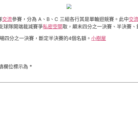
隊
交流
參賽，分為 A、B、C 三組各行其是單輪迴競賽。此中
交
支球隊開端裁減賽爭
私密空間
取，顛末四分之一決賽、半決賽、
場四分之一決賽，斷定半決賽的4個名額。
小樹屋
填欄位標示為
*