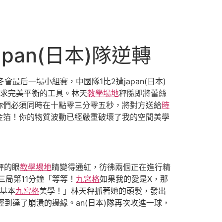
an(日本)隊逆轉
最后一場小組賽，中國隊1比2遭japan(日本)
求完美平衡的工具。林天
教學場地
秤隨即將蕾絲
你們必須同時在十點零三分零五秒，將對方送給
時
金箔！你的物質波動已經嚴重破壞了我的空間美學
秤的眼
教學場地
睛變得通紅，彷彿兩個正在進行精
三局第11分鐘「等等！
九宮格
如果我的愛是X，那
基本
九宮格
美學！」林天秤抓著她的頭髮，發出
到達了崩潰的邊緣。an(日本)隊再次攻進一球，