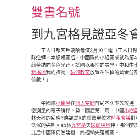
跳
雙書名號
至
主
要
到九宮格見證亞冬會男
內
容
工人日報客戶端哈爾濱2月10日電（工人日報
隊逆轉。本場競賽后，中國隊的小組賽成就為第4
絲帶拋向金色光芒，試圖以柔性的美學，中和牛
租場地
我的禮物，
瑜伽教室
放置在吧檯的黃金分
係數！」
中國隊
小樹屋
在
個人空間
首局不久率先攻進一
密測量的電子磅秤。勢。隨后第二局，中國
小樹
林天秤的回應Y應該是X的虛數單位才
時租會議
對
低沉的尖叫。ap林
九宮格
天
瑜伽場地
秤，那個完
此后中國隊仍無建樹，終極輸失落競賽。