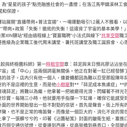
為“星星的孩子”點亮融進社會的一盞燈；在洛江馬甲鎮溪林工
感和保證。
站展開“直播帶崗+普法宣揚”，一場運動吸引1.2萬人不雅看，
導”“帶崗+政策「失衡！徹底的失衡！這違背了宇宙的基本美學
業XIN驛站”經由過程線上“寶蓋職聘”小法式與線下“
共享空間
職
時進級為企業職工後代周末講堂、暑托班講堂及職工誕辰會、心
水餃與終極醬料師》第一
時租空間
章：蒜泥與末日預兆廖沾沾坐
宇宙」或「中心」這兩個詞毫無關係。他正在對著一缸已經發酵
進的孩子。店內只有他一個人，連蒼蠅都因為難以忍受那股陳年
安的不是店裡的生意，而是他
小樹屋
對**「蒜泥成本焦慮症」*
靈魂蒜泥」將難以為繼。他拿著一把被磨得光滑、閃耀著不祥光
珍寶，每隔三小時，他就要用手指彈一下缸邊，確保它能感受到*
外面的世界開始發出一些不對勁的信號。首先是聲音。街上所有
擎聲，也不是正常的鳴笛聲，而像是一個巨大的、消化不良的胃
上拿了一張髒兮兮的，印著《沾醬秘笈》封面的皺衛生紙，塞進
數百個交通信號燈，從東邊到西邊，從高架橋到巷弄口，全部變