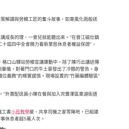
政策解讀與勞模工匠的奮斗故事，如東風化雨般送
事講成長的理，一會兒就能聽出來。”在晉江磁灶鎮
二十屆四中全會精力看新業態休息者權益保證”，
湖・格口山驛站勞模宣講運動中，除了陳巧云講述傳
測量儀，對著門口的牛土豪發出了冷酷的警告。身
位義務”的樸實感悟。現場設置的“竹藤編體驗區”
。”外賣配送員小陳在餐與加入完豐澤區東湖街道
職工書
小班教學
屋、共享司機之家等陣地，已組建
辦事休息者超5萬人次。