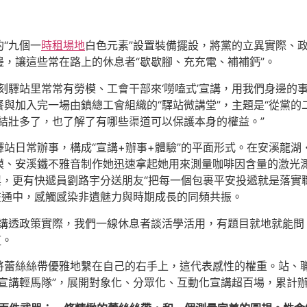
“九個一
時租場地
白色元素”設置裝備擺設，將黨的立異實際、
，讓這些常在路上的休息者“歇歇腳、充充電、補補鈣”。
刻驛站里常常有勞模、工會干部來‘嘮嗑式’宣講，用我們身邊的
與加入完一場由鎮總工會組織的“驛站微講堂”，主題是“從黨的
結壯多了，也了解了有哪些渠道可以保護本身的權益。”
站日常辦事，構成“宣講+辦事+體驗”的平面形式。在安溪龍
模、安溪鐵不雅音制作她迅速拿起她用來測量咖啡因含量的激光
興，更有快遞員劉路宇分送朋友“把每一個包裹平安投遞就是落實職
交通中，感觸感染非遺魅力與時期成長的同頻共振。
模講透政策實際，我們一線休息者談活學活用，有題目就地就能問
道。
將蕾絲絲帶優雅地繫在自己的右手上，這代表感性的權重。站、
宣講輕馬隊”，展開對象化、分眾化、互動化宣講超百場，累計