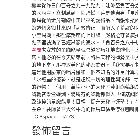
機率從昨日的百分之九十九點九，陡降至負百分
的水瓶座，立刻感到一陣恐慌，這是他患有「星
像是從黃金分割線中走出來的藝術品。而張水瓶
為這個突如其來的「超級修正」而陷入了荒謬的
小型潟湖。那些摩羯座的上班族，嚴格遵守著廣
鞋子裡裝滿了已經潮濕的淚水。「負百分之八十
空間
處安放的單戀能量就會越發瘋狂地實體化。
菇。他必須在今天結束前，將林天秤的運勢至少
的地下室，那裡放著他的秘密武器。「我需要星
這是他用廢棄的唱片機和一個不知名的外星計算
「水瓶座的優勢，就是超脫一切的理性與冷靜…
的禮物：一個用一萬塊小小的天秤座黃銅齒輪組
齒輪音樂盒砸爛，將所有的齒輪都倒入「情感調
致純粹的單戀能量！目標：提升天秤座運勢！」
金色、裝飾著巨大公牛角的悍馬車猛地停在咖啡
TC:9spacepos273
發佈留言