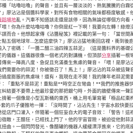
那種「咕嚕咕嚕」的聲音，並且有一層淡淡的、熱氣騰騰的白霧
？」廖沾沾是個醬料學家，對所有食物相關的氣味都極度敏感。
舞蹈場地
亂。汽車不知道該走還是該停，因為無論從哪個方向看
「喂！你為什麼咕嚕咕嚕？你倒是紅一下啊！我要向左轉！綠燈
不謀而合。他想起家傳《沾醬秘笈》裡記載的第一句：「當世間
七點五個地球年…怎麼這麼快？」廖沾沾猛地衝回店裡，衝到後
輸入了密碼：「一醬二醋三油四辣五蒜泥」（這是醬料界的基礎
芒的儀器。這儀器很像一個老式的對講機，但頂部
分享
插著一根
傳來一陣高八度、急促且充滿養生焦慮的聲音。「喂！是廖沾沾嗎
我們需要你的蒜泥！你被徵召了！馬上！」廖沾沾的耳朵被這聲
粉過度膨脹的焦慮味！還有，我現在走不開！我的陳年老蒜泥需
雜音：「重點不是蒜泥！重點是**時空正在彎曲！**我們的推進
在糾結要不要帶上他最珍愛的那把銀勺時，外面的牆壁傳來一聲
上揹著一個像是小型瓦斯桶的東西，桶上用毛筆寫著「極品紅棗
色手套的爪子優雅地一揮：「沒時間了，沾沾先生！宇宙水餃快要
地從店門口灌入，伴隨著一個狂妄自大的電子音效：「警告！這
的宿敵，王醋狂，已經找上門了。他的宇宙冒險，被迫從他對蒜
氣扭曲。一個閃閃發光、像醋罐的機器人緩緩漂浮進來，它的底