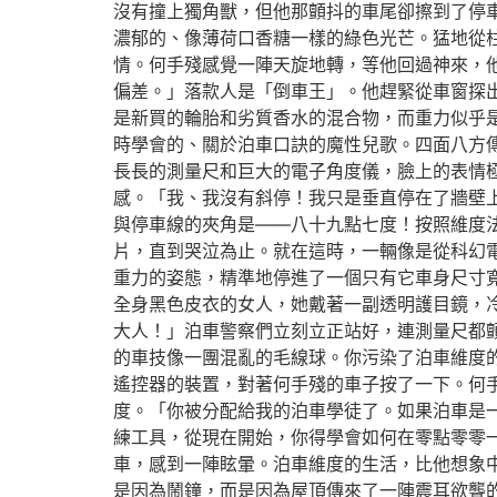
沒有撞上獨角獸，但他那顫抖的車尾卻擦到了停
濃郁的、像薄荷口香糖一樣的綠色光芒。猛地從
情。何手殘感覺一陣天旋地轉，等他回過神來，
偏差。」落款人是「倒車王」。他趕緊從車窗探
是新買的輪胎和劣質香水的混合物，而重力似乎
時學會的、關於泊車口訣的魔性兒歌。四面八方
長長的測量尺和巨大的電子角度儀，臉上的表情
感。「我、我沒有斜停！我只是垂直停在了牆壁
與停車線的夾角是——八十九點七度！按照維度
片，直到哭泣為止。就在這時，一輛像是從科幻
重力的姿態，精準地停進了一個只有它車身尺寸
全身黑色皮衣的女人，她戴著一副透明護目鏡，
大人！」泊車警察們立刻立正站好，連測量尺都
的車技像一團混亂的毛線球。你污染了泊車維度
遙控器的裝置，對著何手殘的車子按了一下。何
度。「你被分配給我的泊車學徒了。如果泊車是
練工具，從現在開始，你得學會如何在零點零零
車，感到一陣眩暈。泊車維度的生活，比他想象
是因為鬧鐘，而是因為屋頂傳來了一陣震耳欲聾