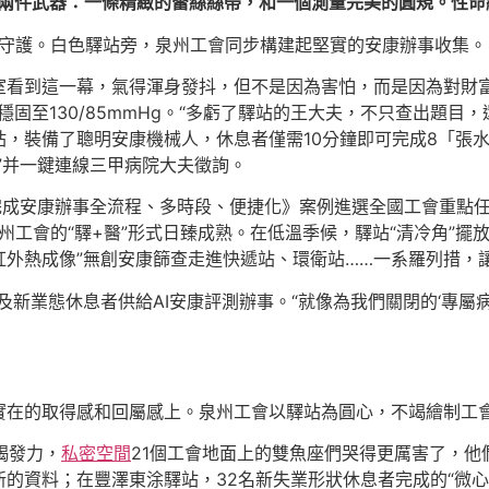
兩件武器：一條精緻的蕾絲絲帶，和一個測量完美的圓規。性命
需求守護。白色驛站旁，泉州工會同步構建起堅實的安康辦事收集。
室看到這一幕，氣得渾身發抖，但不是因為害怕，而是因為對財
g穩固至130/85mmHg。“多虧了驛站的王大夫，不只查出題
，裝備了聰明安康機械人，休息者僅需10分鐘即可完成8「張
”并一鍵連線三甲病院大夫徵詢。
 完成安康辦事全流程、多時段、便捷化》案例進選全國工會重點
泉州工會的“驛+醫”形式日臻成熟。在低溫季候，驛站“清冷角”
紅外熱成像”無創安康篩查走進快遞站、環衛站……一系羅列措，讓
人及新業態休息者供給AI安康評測辦事。“就像為我們關閉的‘專屬
在的取得感和回屬感上。泉州工會以驛站為圓心，不竭繪制工會
竭發力，
私密空間
21個工會地面上的雙魚座們哭得更厲害了，
換新的資料；在豐澤東涂驛站，32名新失業形狀休息者完成的“微