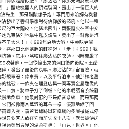
刺耳得像是磨砂紙。「廖沾沾！你那充滿腐敗氣味
價！」醋罐機器人的頂端裂開，露出了一個巨大的
沾沾先生！那是醋酸離子炮！專門用來溶解有機發
沾沾發出了醬料學家對待信仰般的怒吼。他以一種
公尺的巨大麵皮。他猛地擲出，兩張麵皮在空中交
子炮光束猛烈地擊中麵皮護盾，發出了一聲像是汽
了太久！」K-999焦急地大喊，中藥味更濃
將那口比他還胖的缸抱起。「走！K-999！我
務抗議。它用小嘴咬住廖沾沾的衣領，同時開啟了
99咬著他，一起從撞出來的洞口衝向後院。王醋
震碎，發出了最後的哀鳴。廖沾沾的宇宙冒險，就
陰影籠罩著：停車費，以及平行泊車。他那輛老舊
怖的挑戰，一條夾在理髮店與一間專賣金屬雕像的
吸一口氣。將車子打了倒檔。他的車載語音系統發
緩慢地倒車。他最討厭的不是語音系統，而是那兩
，它們卻像兩片羞澀的耳朵一樣，優雅地縮了回
座高聳入雲、覆蓋著鏽跡斑斑鐵網的多層機械式停
傳說只要有人敢在它面前失敗十八次，就會被傳送
後視鏡發出最後的溫柔提醒：「再見，世界。」他