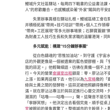
鯉城升文社區驛站，每周四下戰書的公益書法課，
人”的悲歡離合，也感觸感染著“外家”賜與的平安
失業辦事異樣在驛站扎根。鯉城區總工會在驛
并積極拓展“帶崗+技巧培訓”“帶崗+個人工作領
“帶崗+工匠展現”等多元辦事場景；石獅寶蓋鎮“樂
為財產工人技巧生長和失業求職的溫馨港灣，同
多元賦能：構建“15分鐘辦事圈”
從白色鑄魂的“思惟加油站”，到守護《宇宙
店的外觀更像是一個被遺棄的藍色塑膠棚，與「
我的蒜泥。」他輕聲細語，彷彿在責備一個不上
行。今天的營業
會議室出租
額是：零。廖沾沾不
上漲，如果再這樣下去，他引以為
九宮格
傲的「
綠與土黃之間的發酵物。這蒜泥被他照顧得像稀世
滿。就在廖沾沾專注於與蒜泥進行心靈交流時，
潮濕的「咕嚕——咕嚕——」聲。這聲音不是引
「寧靜冥想」。他決定出去看個究竟，順手從桌
室
被眼前的景象震驚了。整條城市的主幹道上，