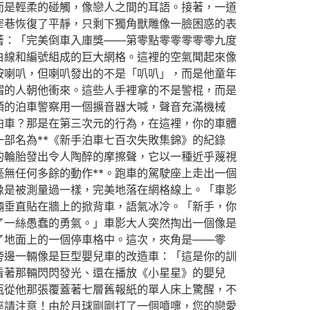
而是輕柔的碰觸，像戀人之間的耳語。接著，一道
窄巷恢復了平靜，只剩下獨角獸雕像一臉困惑的表
著：「完美倒車入庫獎——第零點零零零零零九度
白線和編號組成的巨大網格。這裡的空氣聞起來像
按喇叭，但喇叭發出的不是「叭叭」，而是他童年
帽的人朝他衝來。這些人手裡拿的不是警棍，而是
頭的泊車警察用一個擴音器大喊，聲音充滿機械
泊車？那是在第三次元的行為，在這裡，你的車體
一部名為**《新手泊車七百次失敗集錦》的紀錄
的輪胎發出令人陶醉的摩擦聲，它以一種近乎蔑視
無任何多餘的動作**。跑車的駕駛座上走出一個
像是被測量過一樣，完美地落在網格線上。「車影
輛垂直貼在牆上的掀背車，語氣冰冷。「新手，你
了一絲愚蠢的勇氣。」車影大人突然掏出一個像是
了地面上的一個停車格中。這次，夾角是——零
旁邊一輛像是巨型嬰兒車的改造車：「這是你的訓
看著那輛閃閃發光、還在播放《小星星》的嬰兒
瓶從他那張覆蓋著七層舊報紙的單人床上驚醒，不
座請注意！由於月球剛剛打了一個噴嚏，您的戀愛