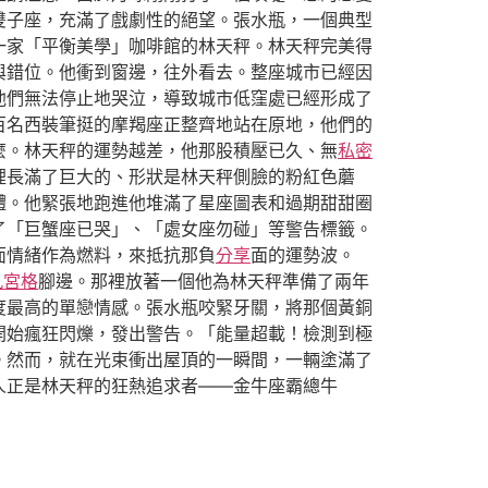
雙子座，充滿了戲劇性的絕望。張水瓶，一個典型
一家「平衡美學」咖啡館的林天秤。林天秤完美得
與錯位。他衝到窗邊，往外看去。整座城市已經因
他們無法停止地哭泣，導致城市低窪處已經形成了
百名西裝筆挺的摩羯座正整齊地站在原地，他們的
麼。林天秤的運勢越差，他那股積壓已久、無
私密
裡長滿了巨大的、形狀是林天秤側臉的粉紅色蘑
體。他緊張地跑進他堆滿了星座圖表和過期甜甜圈
了「巨蟹座已哭」、「處女座勿碰」等警告標籤。
面情緒作為燃料，來抵抗那負
分享
面的運勢波。
九宮格
腳邊。那裡放著一個他為林天秤準備了兩年
度最高的單戀情感。張水瓶咬緊牙關，將那個黃銅
開始瘋狂閃爍，發出警告。「能量超載！檢測到極
。然而，就在光束衝出屋頂的一瞬間，一輛塗滿了
人正是林天秤的狂熱追求者——金牛座霸總牛