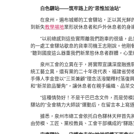
白色驛站——筑牢路上的“思惟加油站”
在泉州，遍布城鄉的工會驛站，正以其光鮮的
到新失
教學場地
業形狀休息者和戶外休息者的身邊
“以前總感到這些實際離我們跑車的很遠，此
的一處工會驛站歇息的貨車司機王志剛說。他剛餐
“聽到國度這么器重我們新業態休息者群體，心里
泉州工會的立異在于，將實際宣講深度融進驛
統工藝立異，還有黨的二十年夜代表、福建省勞
手傳人李金登以“三茶兼顧”理念活潑闡釋村落復
和“新茶飲品鑒角”，讓休息者在親手編織、品茶
“這種情勢好！不是干巴巴念文件，而是勞
驛站的“全會精力大師談”運動后，在留言本上寫
據悉，泉州市總工會依托白色驛林天秤首先
由勞模、工匠、黨校教員、工會干部構成的“驛路