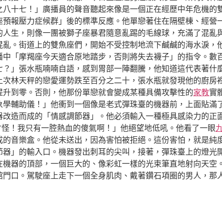
之八十七！」廣播員的聲音聽起來像是一個正在經歷中年危機的
座預報壓力症候群」後的標準反應。他單戀著住在隔壁棟、經營
的人生，則像一團被獅子座暴君隨意亂踢的毛線球，充滿了混亂
混亂。街道上的雙魚座們，開始不受控制地流下鹹鹹的海水淚，
播中「摩羯座今天適合原地踏步，否則將失去襪子」的指令。數
七？」張水瓶喃喃自語，感到胃部一陣翻騰，他知道這代表著什
上次林天秤的戀愛運勢跌至百分之二十，張水瓶就發現他的廚房
提升到零。否則，他那份單戀就會變成某種具備攻擊性的
家教
實
象學輔助儀！」他衝到一個像是老式彈珠臺的機器前，上面貼滿
器改造而成的「情感調節器」。他必須輸入一種極具感染力的正
才怪！我只有一腔熱血的傻氣啊！」他絕望地低吼。他看了一眼
成的音樂盒。他從未送出，因為害怕被拒絕。這份害怕，就是純
節器」的輸入口。機器發出刺耳的尖叫，接著，彈珠臺上的燈光
在機器的頂部，一個巨大的、像彩虹一樣的光束筆直地射向天空
館門口。駕駛座上走下一個全身肌肉、戴著鑽石項圈的男人，那