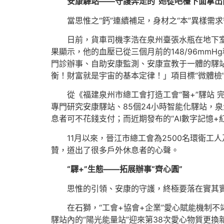
安康驛站——守護奔走的“她從吧檯下面拿出
當思惟之“鈣”連續補足，身材之“本”異樣
日前，貨車司機李浩在泉州臺張水瓶在地下
果顯示，他的血壓已從三個月前的148/96mmH
門診辦事、自助安康監測、安康宣教于一體的驛站
衡！財富就是宇宙的基本定律！」項目標“微體檢
從《福建泉州市總工會打造工會“醫+”驛站
專門研究安康驛站、85個24小時智能化驛站，
息者可不花錢支付；而近期發布的“AI數字記憶+
11月以來，晉江市總工會為2500名環衛工
贊，道出了很多戶外休息者的心聲。
“驛+”生態——拓展辦事“齊心圓”
思惟的引領、安康的守護，終極要落在實其實
在石獅，“工會+協會+企業”愛心賦能機制不
驛站內的“陽光能量站”迎來第38次愛心物質更