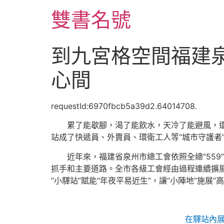
跳
雙書名號
至
主
要
到九宮格空間福建泉
內
容
心間
requestId:6970fbcb5a39d2.64014708.
累了能歇腳，渴了能飲水，天冷了能避風，還
站成了快遞員、外賣員、環衛工人等“城市守護者”
近年來，福建省泉州市總工會依照全總“55
抓手和主要道路。全市各級工會經由過程連續擴展
“小驛站”賦能“年夜平易近生”，讓“小陣地”施展
在驛站內展