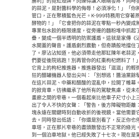
勝利」的霓虹燈牌，閃爍得讓人眼睛發疼，同時
的蒜泥，是對醬料學的侮辱！必須淨化！」「你
管口，正在聚積藍色光芒。K-999特務用它穿
酵物的！」「它會把你的蒜泥在零點一秒內變成
專業包水餃的極限速度，從旁邊的麵粉堆中抓起
疊，變成一個半透明的防禦護盾。這就是家傳《
水開蓋的聲音。護盾劇烈震動，但奇蹟般地擋住了
了。廖沾沾知道，他必須帶走他那缸陳年老蒜泥，
們要從後院逃跑！別再管你的紅棗枸杞燃料了！
它背上的枸杞推進器。推進器發出「滋滋」的輕微
狂的醋罐機器人發出尖叫：「別想逃！醬油黨餘
在這片蒜泥、中藥和醋酸的混亂中，拉開了帷幕
的掀背車，彷彿繼承了他所有的駕駛焦慮，從未
畫廊之間的窄巷。一個看起來比他車子尺寸小上
出了令人不快的女聲：「警告，後方障礙物距離
塊永遠在關鍵時刻自動收折的後視鏡。當他需要
去。同時發出低語：「你還是別看了，反正你也
車塔，正在那片窄巷的盡頭散發出不正常的綠光
到一個泊車地獄。他已經失敗了十七次。現在是