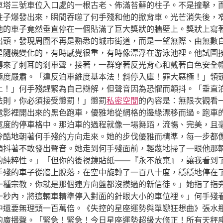
車塔三號車位入口處的一根古老、佈滿苔蘚的柱子。不是撞擊，
柱子爆發出來，瞬間吞噬了何手殘和他的掀背車。光芒消失後，
他的車子竟然垂直停在一個貼滿了巨大獎狀的牆壁上。獎狀上寫
出頭，發現周圍不再是熟悉的城市街道，而是一望無際、由無數
是隨機變化的，有時感覺很重，有時像漂浮在游泳池裡。他試圖
傳來了刺耳的剎車聲，接著，一群穿著反光背心和戴著白色安全
極度嚴肅。「違反泊車維度基本法！斜停入庫！罪大惡極！」領
上！」何手殘趕緊為自己辯解，但聲音因為恐懼而顫抖。「垂直
法則，你必須接受懲罰！」懲罰
私密空間
的內容是：無限次觀看
電影裡開出來的黑色跑車，優雅地從網格的邊緣漂移而過。跑車
寬度的停車格中。那泊車的過程就像一場舞蹈，流暢、完美，且毫
冷酷地朝著何手殘的方向走來。她的步伐優雅而精準，每一步都
顫抖著不敢發出聲音。她走到何手殘面前，輕蔑地掃了一眼他那
的純粹性。」「但你的後視鏡貼紙——『永不放棄』，讓我看到
手殘的車子從牆上脫落，在空中旋轉了一百八十度，穩穩地停在
一種宗教，你就是那個連方向盤都沒摸過的新信徒。」她指了指
一秒內，將這輛車精準停入對面的針眼大小的車位裡。」何手殘
中還要無理頭一百萬倍。《失控的星座運勢與單戀狂想曲》張水
的廣播聲。「緊急！緊急！今日星座運勢超級大修正！所有天秤