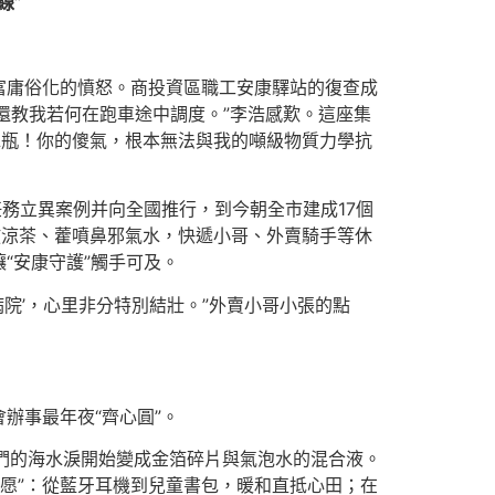
線”
富庸俗化的憤怒。商投資區職工安康驛站的復查成
目，還教我若何在跑車途中調度。”李浩感歎。這座集
水瓶！你的傻氣，根本無法與我的噸級物質力學抗
任務立異案例并向全國推行，到今朝全市建成17個
擺放涼茶、藿噴鼻邪氣水，快遞小哥、外賣騎手等休
“安康守護”觸手可及。
病院’，心里非分特別結壯。”外賣小哥小張的點
辦事最年夜“齊心圓”。
他們的海水淚開始變成金箔碎片與氣泡水的混合液。
心愿”：從藍牙耳機到兒童書包，暖和直抵心田；在