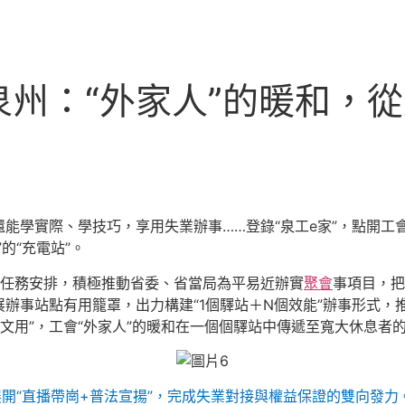
州：“外家人”的暖和，
能學實際、學技巧，享用失業辦事……登錄“泉工e家”，點開工
的“充電站”。
9”任務安排，積極推動省委、省當局為平易近辦實
聚會
事項目，把
辦事站點有用籠罩，出力構建“1個驛站＋N個效能”辦事形式，
“高文用”，工會“外家人”的暖和在一個個驛站中傳遞至寬大休息者
開“直播帶崗+普法宣揚”，完成失業對接與權益保證的雙向發力