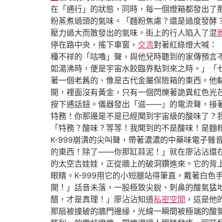
在「通行」的狀態，同時，每一個燈箱都發出了
粉蒸煮過頭的氣味。「麵粉焦慮？還是過度發酵
壓力過大而散發出的氣味。街上的行人陷入了混
停在路中央，搖下車窗，
交流
對著紅綠燈大喊：
種不祥的「咕嚕」聲，與他兒時聽到的家傳預言
如湯沸時，便是宇宙水餃臨界點到來之時。」「
著一個老舊的、像是古代金屬保險箱的東西。他
開，裡面沒有黃金，只有一個閃爍著詭異紅色光
按下通話鈕。儀器發出「滋——」的電流聲，接著
特務！你那邊是不是已經聞到宇宙級的酸味了？
「特務？酸味？等等！我聞到的不是酸味！是麵
K-999崩潰的尖叫聲，帶著濃濃的中藥味電子
的東西！除了——你那缸蒜泥！」就在廖沾沾還
的太空吉娃娃，正從牆上的破洞鑽進來。它的背
眼睛。K-999用它的小短腿站得筆直，戴著白
開！」話音未落，一股極致尖銳、刺鼻的酸氣猛
醋，才是真理！」廖沾沾知道
私密空間
，這是他
那扇被撞破的牆門邊緣，光線一瞬間被極端的酸