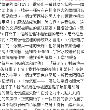
從燈箱的頂部冒出，散發出一種難以名狀的——麵
他聞出來了，這是一種只有在極度巨大的麵團因為
，都是綠燈。一個穿著西裝的男人小心翼翼地把車
沒用啊！」廖沾沾感覺到一陣心悸。這種氣味，這
萬物的交通都被麵皮的氣味籠罩，且燈號恒綠、聲
廚，打開了一個藏在舊冰櫃後面的暗門。暗門裡放
公式，只有像他這樣的傳統派才會用）。保險箱打
彎曲的、像韭菜一樣的天線。他顫抖著拿起儀器，
！快接聽！這裡是 K-999！宇宙水餃聯盟特級
音震得嗡嗡作響，他捏著對講機，困惑地喊道：
要每隔三小時的溫和震動！」「蒜泥？」對面傳來
器快沒紅棗了！快！我們在你的後院！別帶任何多餘
巨大的撞擊。一個穿著黑色燕尾服、戴著太陽眼鏡
枸杞燃料」。「你怎麼——」廖沾沾驚訝地瞪大了
拉肚子了！我們必須在你被醋酸離子炮鎖定前離
裡的醬油比例嚴重失衡！百分之九十九點九九的
泥的焦慮中，正式開始了。一個狂妄的影子佔滿了
座還不斷噴射著白色醋霧。它身上掛著「醋狂派大