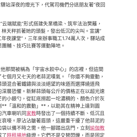
會驛站深夜的燈光下，代駕司機們分送朋友著“夜回
以“云端賦能”形式搭建失業橋梁、筑牢法治樊籬，
！」林天秤抓著她的頭髮，發出低沉的尖叫。宣講”
工年夜課堂”，三年來辦事職工1.74萬人次，驛站成
思團輔、技巧比賽等運動陣地。
在他那間被稱為「宇宙水餃中心」的店裡，但這間
了七個月又七天的老蒜泥嘆氣。「你還不夠靈動，
蒜頭混合著鐵鏽與淡淡絕望的味道而選擇繞道飛
*的深層恐懼。新鮮蒜頭每公斤的價格正在以超光速
芒的小銀勺，從缸底撈起一坨濃稠的、顏色介於灰
*「溫和的震動」**，以助其在精神上達到圓
的汽車喇叭同
家教
時發出了一個持續不斷、低沉且
在哀嚎。廖沾沾皺著眉頭，這嚴重干擾了他蒜泥的
口袋以備不時之需。他一腳踏出店門，立刻
瑜伽教
成了
時租場地
綠燈。它們不是交替閃爍，而是固定