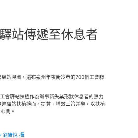
從驛站傳遞至休息者
會驛站輿圖，遍布泉州年夜街冷巷的700個工會驛
工會驛站扶植作為辦事新失業形狀休息者的無力
推進驛站扶植擴面、提質、增效三策并舉，以扶植
的心間。
。劉筱悅 攝