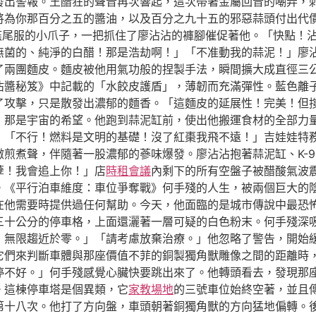
發出警報。王醋狂的聲音再次響起，這次帶著金屬回音的嘲弄，
將為你那百分之五的醬油，以及百分之九十五的邪惡蒜頭付出代
著燕尾服的小爪子，一把抓住了廖沾沾的褲腳催促著他。「快點！
無菌的、純淨的白醋！那是浩劫啊！」「不准動我的蒜泥！」廖
了兩團麵皮。麵皮被他用氣功般的捏製手法，瞬間擴大成直徑三
沾醬秘笈》中記載的「水餃皮護盾」，薄韌而充滿彈性。藍色離
攻擊，只是散發出濃郁的麵香。「這麵皮的延展性！完美！但撐不
那是宇宙的希望。他跑到蒜泥缸前，使出他搬運食材的全部力量，
」「不行！燃料是文明的基礎！沒了紅棗我飛不遠！」吉娃娃特
煎煮聲，伴隨著一股濃郁的蔘味爆發。廖沾沾抱著蒜泥缸、K-9
孽！我會追上你！」店
時租會議
內剩下的所有空盤子被醋酸氣波
。《平行泊車維度：車位爭奪戰》何手殘的人生，被兩個巨大的
在他需要時提供過任何幫助。今天，他面臨的是城市傳說中最恐
三十公分的停車格，上面還灑著一層可疑的白色粉末。何手殘深
：無限趨近於零。」「請考慮放棄治療。」他忽略了警告，開始
它們來判斷車體與那座價值不菲的銅製獨角獸雕像之間的距離時
停不好。」何手殘感覺心臟快要跳出來了。他轉頭看去，發現那
。這棟停車塔是個異類，它
家教場地
的三號車位始終空著，並且
第十八次。他打了方向盤，車頭朝著銅獨角獸的方向猛地偏轉。