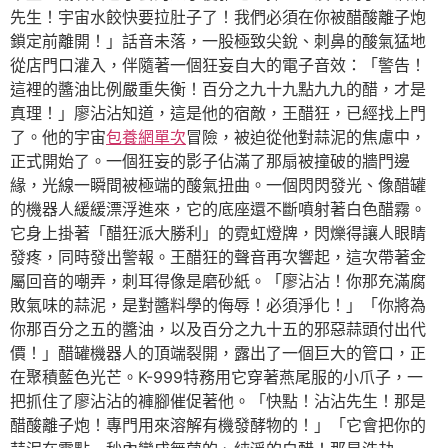
先生！宇宙水餃快要拉肚子了！我們必須在你被醋酸離子炮
鎖定前離開！」話音未落，一股極致尖銳、刺鼻的酸氣猛地
從店門口灌入，伴隨著一個狂妄自大的電子音效：「警告！
這裡的醬油比例嚴重失衡！百分之九十九點九九的醋，才是
真理！」廖沾沾知道，這是他的宿敵，王醋狂，已經找上門
了。他的宇宙
包養網單次
冒險，被迫從他對蒜泥的焦慮中，
正式開始了。一個狂妄的影子佔滿了那扇被撞破的牆門邊
緣，光線一瞬間被極端的酸氣扭曲。一個閃閃發光、像醋罐
的機器人緩緩漂浮進來，它的底座還不斷噴射著白色醋霧。
它身上掛著「醋狂派大勝利」的霓虹燈牌，閃爍得讓人眼睛
發疼，同時發出警報。王醋狂的聲音再次響起，這次帶著金
屬回音的嘲弄，刺耳得像是磨砂紙。「廖沾沾！你那充滿腐
敗氣味的蒜泥，是對醬料學的侮辱！必須淨化！」「你將為
你那百分之五的醬油，以及百分之九十五的邪惡蒜頭付出代
價！」醋罐機器人的頂端裂開，露出了一個巨大的管口，正
在聚積藍色光芒。K-999特務用它穿著燕尾服的小爪子，一
把抓住了廖沾沾的褲腳催促著他。「快點！沾沾先生！那是
醋酸離子炮！專門用來溶解有機發酵物的！」「它會把你的