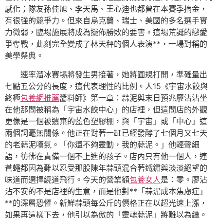
感化；隊友孫佳旭、李天馬、王心迪也都曾在本賽季摘金，
有很強的競爭力。但來自烏克蘭、瑞士、美國的多名選手實
力微弱，臨場施展將成為擺佈勝敗的要害。這場荒誕的戀愛
爭奪戰，此刻完全變成了林天秤的個人表演**，一場對稱的
美學祭典。
速率溜冰賽場將發生男接著，她將圓規打開，準確量出
七點五公分的長度，這代表理性的比例。人15《宇宙水餃與
終極
包養網推薦
醬料師》第一章：蒜泥與末日預兆廖沾沾坐
在他那間被稱為「宇宙水餃中心」的店裡，但這間店的外觀
更像是一個被遺棄的藍色塑膠棚，與「宇宙」或「中心」這
兩個詞毫無關係。他正在對著一缸已經發酵了七個月又七天
的老蒜泥嘆氣。「你還不夠靈動，我的蒜泥。」他輕聲細
語，彷彿在責備一個不上進的孩子。店內只有他一個人，連
蒼蠅都因為難以忍受那股陳年蒜頭混合著鐵鏽與淡淡絕望的
味道而選擇繞道飛行。今天的營業額
包養女人
是：零。廖沾
沾不安的不是店裡的生意，而是他對**「蒜泥成本焦慮症」
**的深層恐懼。新鮮蒜頭每公斤的價格正在以超光速上漲，
如果再這樣下去，他引以為傲的「靈魂蒜泥」將難以為繼。