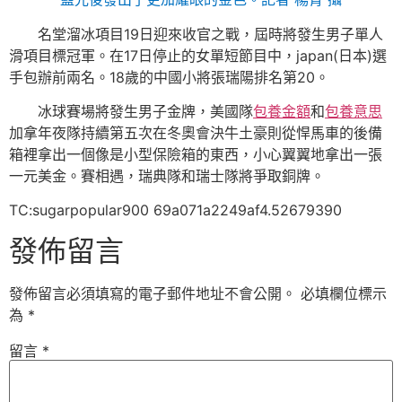
名堂溜冰項目19日迎來收官之戰，屆時將發生男子單人
滑項目標冠軍。在17日停止的女單短節目中，japan(日本)選
手包辦前兩名。18歲的中國小將張瑞陽排名第20。
冰球賽場將發生男子金牌，美國隊
包養金額
和
包養意思
加拿年夜隊持續第五次在冬奧會決牛土豪則從悍馬車的後備
箱裡拿出一個像是小型保險箱的東西，小心翼翼地拿出一張
一元美金。賽相遇，瑞典隊和瑞士隊將爭取銅牌。
TC:sugarpopular900 69a071a2249af4.52679390
發佈留言
發佈留言必須填寫的電子郵件地址不會公開。
必填欄位標示
為
*
留言
*