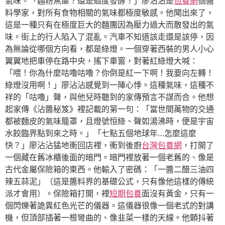
氣味。「麵粉焦慮？還是過度發酵？」廖沾沾是
包養網
個醬
料學家，對所有食物相關的氣味都極度敏感。他聞出來了，
這是一種只有在極度巨大的麵團因為壓力過大而散發出的氣
味。街上的行人陷入了混亂。汽車不知道該走還是該停，因
為無論從哪個方向看，都是綠燈。一個穿著西裝的男人小心
翼翼地把車停在路中央，搖下車窗，對著紅綠燈大喊：
「喂！你為什麼咕嚕咕嚕？你倒是紅一下啊！我要向左轉！
綠燈沒用啊！」廖沾沾感覺到一陣心悸。這種氣味，這種不
祥的「咕嚕」聲，與他兒時聽到的家傳預言不謀而合。他想
起家傳《沾醬秘笈》裡記載的第一句：「當世間萬物的交通
都被麵皮的氣味籠罩，且燈號恒綠、聲如湯沸時，便是宇宙
水餃臨界點到來之時。」「七點五個地球年…怎麼這麼
快？」廖沾沾猛地衝回店裡，衝到後廚
台灣包養網
，打開了
一個藏在舊冰櫃後面的暗門。暗門裡放著一個老舊的、像是
古代金屬保險箱的東西。他輸入了密碼：「一醬二醋三油四
辣五蒜泥」（這是醬料界的基礎公式，只有像他這樣的傳統
派才會用）。保險箱打開，裡
短期包養
面沒有黃金，只有一
個閃爍著詭異紅色光芒的儀器。這儀器很像一個老式的對講
機，但頂部插著一根彎曲的、像韭菜一樣的天線。他顫抖著