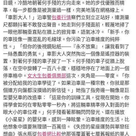
目鏡，冷酷地朝著何手殘的方向走來。她的步伐優雅而精
準，每一步都像是被測量過一樣，完美地落在網格線上。
「車影大人！」泊車警
包養行情
察們立刻立正站好，連測量
尺都顫抖著不敢發出聲音。她走到何手殘面前，輕蔑地掃了
一眼他那輛垂直貼在牆上的掀背車，語氣冰冷。「新手，你
的車技像一團混亂的毛線球。你污染了泊車維度的純粹
性。」「但你的後視鏡貼紙——『永不放棄』，讓我看到了
一絲愚蠢的勇氣。」車影大人突然掏出一個像是遙控器的裝
置，對著何手殘的車子按了一下。何手殘的車子從牆上脫
落，在空中旋轉了一百八十度，穩穩地停在了地面上的一個
停車格中。
女大生包養俱樂部
這次，夾角是——零度。「你
被分配給我的泊車學徒了。如果泊車是一種宗教，你就是那
個連方向盤都沒摸過的新信徒。」她指了指旁邊一輛像是巨
型嬰兒車的改造車：「這是你的訓練工具，從現在開始，你
得學會如何在零點零零一秒內，將這輛車精準停入對面的針
眼大小的車位裡。」何手殘看著那輛閃閃發光、還在播放
《小星星》的嬰兒車，感到一陣眩暈。泊車維度的生活，比
他想象中還要無理頭一百萬倍。《失控的星座運勢與單戀狂
想曲》張水瓶從
包養網比較
他那張覆蓋著七層舊報紙的單人