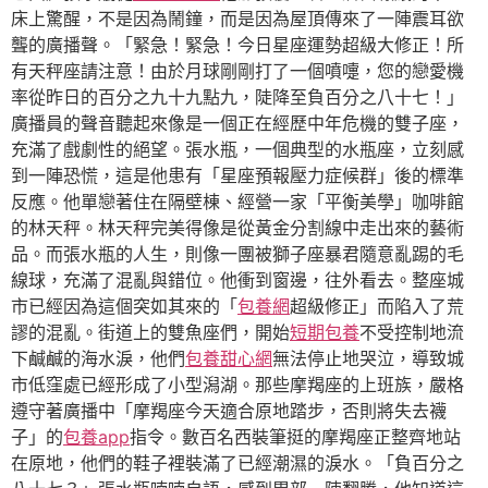
床上驚醒，不是因為鬧鐘，而是因為屋頂傳來了一陣震耳欲
聾的廣播聲。「緊急！緊急！今日星座運勢超級大修正！所
有天秤座請注意！由於月球剛剛打了一個噴嚏，您的戀愛機
率從昨日的百分之九十九點九，陡降至負百分之八十七！」
廣播員的聲音聽起來像是一個正在經歷中年危機的雙子座，
充滿了戲劇性的絕望。張水瓶，一個典型的水瓶座，立刻感
到一陣恐慌，這是他患有「星座預報壓力症候群」後的標準
反應。他單戀著住在隔壁棟、經營一家「平衡美學」咖啡館
的林天秤。林天秤完美得像是從黃金分割線中走出來的藝術
品。而張水瓶的人生，則像一團被獅子座暴君隨意亂踢的毛
線球，充滿了混亂與錯位。他衝到窗邊，往外看去。整座城
市已經因為這個突如其來的「
包養網
超級修正」而陷入了荒
謬的混亂。街道上的雙魚座們，開始
短期包養
不受控制地流
下鹹鹹的海水淚，他們
包養甜心網
無法停止地哭泣，導致城
市低窪處已經形成了小型潟湖。那些摩羯座的上班族，嚴格
遵守著廣播中「摩羯座今天適合原地踏步，否則將失去襪
子」的
包養app
指令。數百名西裝筆挺的摩羯座正整齊地站
在原地，他們的鞋子裡裝滿了已經潮濕的淚水。「負百分之