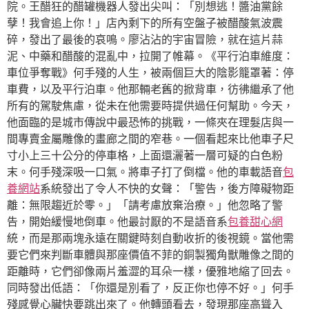
院。王醋狂的醋罐機器人發出尖叫：「別想逃！醬油黨餘
孽！我會追上你！」店內剩下的所有空盤子被醋酸氣波震
碎，發出了最後的哀鳴。廖沾沾的宇宙冒險，就在這片蒜
泥、中藥和醋酸的混亂中，拉開了帷幕。《平行泊車維度：
車位爭奪戰》何手殘的人生，被兩個巨大的陰影籠罩著：停
車費，以及平行泊車。他那輛老舊的掀背車，彷彿繼承了他
所有的駕駛焦慮，從未在他需要時提供過任何幫助。今天，
他面臨的是城市傳說中最恐怖的挑戰，一條夾在理髮店與一
間專賣金屬雕像的畫廊之間的窄巷。一個看起來比他車子尺
寸小上三十公分的停車格，上面還灑著一層可疑的白色粉
末。何手殘深吸一口氣。將車子打了倒檔。他的車載語音
包
養網站
系統發出了令人不快的女聲：「警告，後方障礙物距
離：無限趨近於零。」「請考慮放棄治療。」他忽略了警
告，開始緩慢地倒車。他最討厭的不是語音系
包養甜心網
統，而是那兩塊永遠在關鍵時刻自動收折的後視鏡。當他需
要它們來判斷車體與那座價值不菲的銅製獨角獸雕像之間的
距離時，它們卻像兩片羞澀的耳朵一樣，優雅地縮了回去。
同時發出低語：「你還是別看了，反正你也停不好。」何手
殘感覺心臟快要跳出來了。他轉頭看去，發現那座高聳入