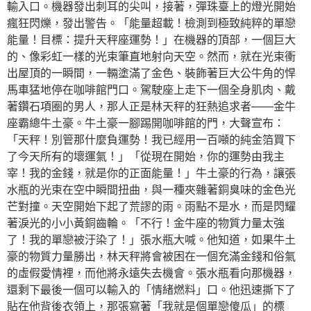
輸入口。機器發出刺耳的尖叫，接著，彈珠臺上的燈光開始
瘋狂閃爍，發出警告。「能量超載！檢測到極致純粹的單戀
能量！目標：提升天秤座運勢！」在機器的頂部，一個巨大
的、像彩虹一樣的光束筆直地射向天空。然而，就在光束衝
出屋頂的一瞬間，一輛塗滿了金色、裝飾著巨大公牛角的悍
馬車猛地停在咖啡館門口。駕駛座上走下一個全身肌肉、戴
著鑽石項圈的男人，那人正是林天秤的狂熱追求者——金牛
座霸總牛土豪。牛土豪一腳踢開咖啡館的門，大聲宣布：
「天秤！別管那什麼負運勢！我已經用一百噸的純金箔買下
了今天所有的壞運氣！」「從現在開始，你的運勢由我主
宰！我的金錢，就是你的正面能量！」牛土豪的行為，讓張
水瓶的光束在空中瞬間扭曲，與一種夾雜著銅臭味的金色光
芒對撞。天空開始下起了荒謬的雨。雨點不是水，而是閃耀
著淚光的小小黃銅齒輪。「不行！金牛座的物質力量太強
了！我的單戀被汙染了！」張水瓶大喊。他知道，如果牛土
豪的物質力量勝出，林天秤將會被困在一個充滿金錢和俗氣
的虛假愛情裡，而他將永遠失去機會。張水瓶看向那機器，
還剩下最後一個可以輸入的「情緒燃料」口。他迅速撕下了
貼在他背後衣領上，那張寫著「我就是個單戀傻瓜」的標