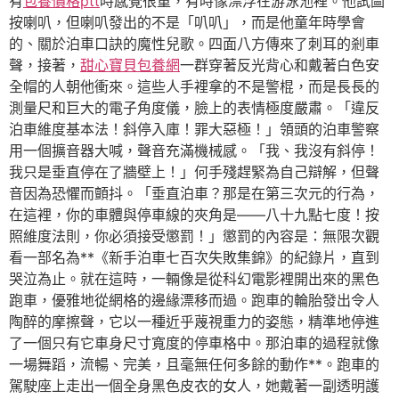
有
包養價格ptt
時感覺很重，有時像漂浮在游泳池裡。他試圖
按喇叭，但喇叭發出的不是「叭叭」，而是他童年時學會
的、關於泊車口訣的魔性兒歌。四面八方傳來了刺耳的剎車
聲，接著，
甜心寶貝包養網
一群穿著反光背心和戴著白色安
全帽的人朝他衝來。這些人手裡拿的不是警棍，而是長長的
測量尺和巨大的電子角度儀，臉上的表情極度嚴肅。「違反
泊車維度基本法！斜停入庫！罪大惡極！」領頭的泊車警察
用一個擴音器大喊，聲音充滿機械感。「我、我沒有斜停！
我只是垂直停在了牆壁上！」何手殘趕緊為自己辯解，但聲
音因為恐懼而顫抖。「垂直泊車？那是在第三次元的行為，
在這裡，你的車體與停車線的夾角是——八十九點七度！按
照維度法則，你必須接受懲罰！」懲罰的內容是：無限次觀
看一部名為**《新手泊車七百次失敗集錦》的紀錄片，直到
哭泣為止。就在這時，一輛像是從科幻電影裡開出來的黑色
跑車，優雅地從網格的邊緣漂移而過。跑車的輪胎發出令人
陶醉的摩擦聲，它以一種近乎蔑視重力的姿態，精準地停進
了一個只有它車身尺寸寬度的停車格中。那泊車的過程就像
一場舞蹈，流暢、完美，且毫無任何多餘的動作**。跑車的
駕駛座上走出一個全身黑色皮衣的女人，她戴著一副透明護