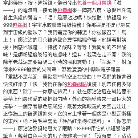
拿起儀器，按下通話鈕。儀器發出
包養一個月價錢
「滋
——」的電流聲，接著傳
包養網
來一陣高八度、急促且充滿
養生焦慮的聲音。「喂！是廖沾沾嗎！快接聽！這裡是 K-
999
包養網
！宇宙水餃聯盟特級特務！你那邊是不是已經聞
到宇宙級的酸味了？我們需要你的蒜泥！你被徵召了！馬
上！」廖沾沾的耳朵被這聲音震得嗡嗡作響，他捏著對講
機，困惑地喊道：「特務？酸味？等等！我聞到的不是酸
味！是麵粉過度膨脹的焦慮味！還有，我現在走不開！我的
陳年老蒜泥需要每隔三小時的溫和震動！」「蒜泥？」對面
傳來K-999崩潰的尖叫聲，帶著濃濃的中藥味電子雜音：
「重點不是蒜泥！重點是**時空正在彎曲！**我們的推進器
快沒紅棗了！快！我們在你的
包養網站
後院！別帶任何多餘
的東西！除了——你那缸蒜泥！」就在廖沾沾還在糾結要不
要帶上他最珍愛的那把銀勺時，外面的牆壁傳來一聲巨大的
撞擊。一個穿著黑色燕尾服、戴著太陽眼鏡的太空吉娃娃，
正從牆上的破洞鑽進來。它的背上揹著一個像是小型瓦斯桶
的東西，桶上用毛筆寫著「極品紅棗枸杞燃料」。「你怎麼
——」廖沾沾驚訝地瞪大了眼睛。K-999用它的小短腿站得
筆直，戴著白色手套的爪子優雅地一揮：「沒時間了，沾沾