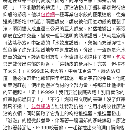
蒜泥在零點一秒內變成無菌的、純淨的白醋！那是浩劫
啊！」「不准動我的蒜泥！」廖沾沾發出了醬料學家對待信
仰般的怒吼。他以
包養網
一種專業包水餃的極限速度，從旁
邊的麵粉堆中抓起了兩團麵皮。麵皮被他用氣功般的捏製手
法，瞬間擴大成直徑三公尺的巨大麵皮。他猛地擲出，兩張
麵皮在空中交疊，變成一個半透明的防禦護盾。這就是家傳
《沾醬秘笈》中記載的「水餃皮護盾」，薄韌而充滿彈性。
藍色離子炮光束猛烈地擊中麵皮護盾，發出了一聲像是汽水
開蓋的聲音。護盾劇烈震動，但奇蹟般地擋住了攻擊，
包養
只是散發出濃郁的麵香。「這麵皮的延展性！完美！但撐不
了太久！」K-999焦急地大喊，中藥味更濃了。廖沾沾知
道，他必須帶走他那缸陳年老蒜泥，那是宇宙的希望。他跑
到蒜泥缸前，使出他搬運食材的全部力量，將那口比他還胖
的缸抱起。「走！K-999！我們要從後院逃跑！別再管你的
紅棗枸杞燃料了！」「不行！燃料是文明的基礎！沒了紅棗
我飛不遠！」
包養網站
吉娃娃特務抗議。它用小嘴咬住廖沾
沾的衣領，同時開啟了它背上的枸杞推進器。推進器發出
「滋滋」的輕微煎煮聲，伴隨著一股濃郁的蔘味爆發。廖沾
沾抱著蒜泥缸、K-999咬著他，一起從撞出來的洞口衝向後