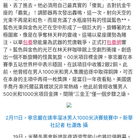
籤，丟了進去。他必須用自己最真實的「傻氣」去對抗金牛
座的「霸氣」！調節器再次發出轟鳴，這一次，射向天空的
光束不再是彩虹色，而是充滿了水瓶座特有的怪誕藍色**。
藍色光束與金色光芒在空中形成了一個巨大的、旋轉著的太
極圖案，像是在爭奪林天秤的靈魂。這場以星座運勢為賭
注、以單
包養
戀能量為武器的荒唐戰爭，正式打
包養網
響
了。藍色與金色的光芒在林天秤咖啡館上空劇烈衝撞，創造
出一個不斷旋轉的怪異氣旋。00米項目標金牌。寧忠巖在本
賽季五站世界杯中表示穩固，在該項目中收獲2銀2銅。此
前，他曾經在男人1000米和男人集團追逐中取得銅牌，可否
在本身的主項中再得一枚獎牌，是當日一年夜看點。美國選
手喬丹·斯托爾茲異樣狀況非常熱絡，他此前曾經收獲男人
500米和1000米項目金牌，間隔“三金王”僅一個步驟之遠。
2月11日，寧忠巖在速率溜冰男人1000米決賽競賽中。新華
社記者 杜瀟逸 攝
19日，米蘭冬奧會新增年夜項滑雪爬山也將拉停戰幕。