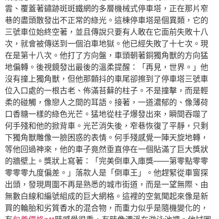
雲、覆蓋著鏽跡斑斑鐵網的多層機械式停車塔，正在那片窄
巷的盡頭散發出不正常的綠光。這棟停車塔是個異類，它的
三號車位始終空著，並且傳說只要有人敢在它面前失敗十八
次，就會被傳送到一個泊車地獄。他已經失敗了十七次。現
在是第十八次。他打了方向盤，車頭朝著銅獨角獸的方向猛
地偏轉。後視鏡發出最後的溫柔提醒：「再見，世界。」他
沒有撞上獨角獸，但他那顫抖的車尾卻擦到了停車塔三號車
位入口處的一根古老、佈滿苔蘚的柱子。不是撞擊，而是輕
柔的碰觸，像戀人之間的耳語。接著，一道濃郁的、像薄荷
口香糖一樣的綠色光芒。猛地從柱子爆發出來，瞬間吞噬了
何手殘和他的掀背車。光芒消失後，窄巷恢復了平靜，只剩
下獨角獸雕像一臉困惑的表情。何手殘感覺一陣天旋地轉，
等他回過神來，他的車子竟然垂直停在一個貼滿了巨大獎狀
的牆壁上。獎狀上寫著：「完美倒車入庫獎——第零點零零
零零零九度偏差。」落款人是「倒車王」。他趕緊從車窗探
出頭，發現周圍不再是熟悉的城市街道，而是一望無際、由
無數白線和編號組成的巨大網格。這裡的空氣聞起來像是新
買的輪胎和劣質香水的混合物，而重力似乎是隨機變化的，