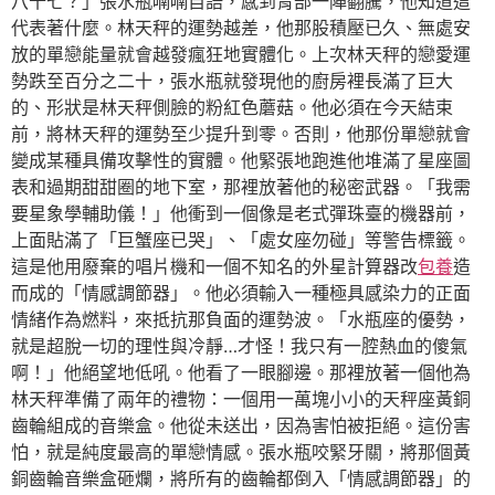
八十七？」張水瓶喃喃自語，感到胃部一陣翻騰，他知道這
代表著什麼。林天秤的運勢越差，他那股積壓已久、無處安
放的單戀能量就會越發瘋狂地實體化。上次林天秤的戀愛運
勢跌至百分之二十，張水瓶就發現他的廚房裡長滿了巨大
的、形狀是林天秤側臉的粉紅色蘑菇。他必須在今天結束
前，將林天秤的運勢至少提升到零。否則，他那份單戀就會
變成某種具備攻擊性的實體。他緊張地跑進他堆滿了星座圖
表和過期甜甜圈的地下室，那裡放著他的秘密武器。「我需
要星象學輔助儀！」他衝到一個像是老式彈珠臺的機器前，
上面貼滿了「巨蟹座已哭」、「處女座勿碰」等警告標籤。
這是他用廢棄的唱片機和一個不知名的外星計算器改
包養
造
而成的「情感調節器」。他必須輸入一種極具感染力的正面
情緒作為燃料，來抵抗那負面的運勢波。「水瓶座的優勢，
就是超脫一切的理性與冷靜…才怪！我只有一腔熱血的傻氣
啊！」他絕望地低吼。他看了一眼腳邊。那裡放著一個他為
林天秤準備了兩年的禮物：一個用一萬塊小小的天秤座黃銅
齒輪組成的音樂盒。他從未送出，因為害怕被拒絕。這份害
怕，就是純度最高的單戀情感。張水瓶咬緊牙關，將那個黃
銅齒輪音樂盒砸爛，將所有的齒輪都倒入「情感調節器」的