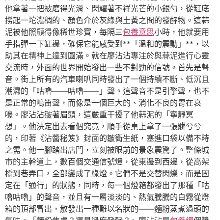
他拿著一把被磨得光滑、閃耀著不祥光芒的小銀勺，從缸底
撈起一坨濃稠的、顏色介於灰綠與土黃之間的發酵物。這蒜
泥被他照顧得像稀世珍寶，每隔三
包養意思
小時，他就要用
手指彈一下缸邊，確保它能感受到**「溫和的震動」**，以
助其在精神上達到圓滿。就在廖沾沾專注於與蒜泥進行心靈
交流時，外面的世界開始發出一些不對勁的信號。首先是聲
音。街上所有的汽車喇叭同時發出了一個持續不斷、低沉且
潮濕的「咕嚕——咕嚕——」聲。這聲音不是引擎聲，也不
是正常的鳴笛聲，而像是一個巨大的、消化不良的胃在哀
嚎。廖沾沾皺著眉頭，這嚴重干擾了他蒜泥的「寧靜冥
想」。他決定出去看個究竟，順手從桌上拿了一張髒兮兮
的，印著《沾醬秘笈》封面的皺衛生紙，塞進口袋以備不時
之需。他一腳踏出店門，立刻被眼前的景象震驚了。整條城
市的主幹道上，數百個交通信號燈，從東邊到西邊，從高架
橋到巷弄口，全部變成了綠燈。它們不是交替閃爍，而是固
定在「通行」的狀態，同時，每一個燈箱都發出了那種「咕
嚕咕嚕」的聲音，並且有一層淡淡的、熱氣騰騰的白霧從燈
箱的頂部冒出，散發出一種難以名狀的——麵粉蒸煮過頭的