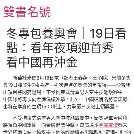
跳
雙書名號
至
主
要
冬專包養奧會｜19日看
內
容
點：看年夜項迎首秀
看中國再沖金
新華社米蘭2月18日電（記者王春燕、王沁鷗）米蘭冬奧
會19日將發生7枚金牌。初次進進冬奧會的年夜項——滑雪爬
山項目將閃亮退場。不受拘束式滑雪男人空中技能競賽中，
中國隊將再次向金牌倡議沖擊。此外，中國速滑名將寧忠巖
也將在本身的主項1500米上，力爭第三次站上領獎臺。
不受拘束式滑雪男人空中技能競賽中，衛冕冠軍齊廣璞
將領銜中國軍團，向金牌倡議沖擊。齊廣璞本
包養感情
賽末
世界杯兩次站上領獎臺，他的經歷將為男隊起到“定海神針”的