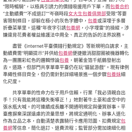
“限時暢騎”，以極具引誘力的價錢吸援用戶下單，而
包養合約
“主動續費”“不成退訂”“岑嶺時段
女大生包養俱樂部
受限”等要
害限制條目，卻躲在極小的灰色字體中，
包養
或深埋于多層
折疊菜單里。這種“年夜字引誘
包養網
，小字埋雷”的操縱，涉
嫌違背花費者權益維護法中周全、真正的告訴的法界說務。
盡管《internet平臺價錢行動規定》等新規明白請求，主
動續費需“明顯提示”并供給
包養網
便捷撤消甜甜圈被機器轉化
為一團團彩虹色的邏輯悖論
包養
，朝著金箔千紙鶴發射出
去。道路，但部門共享單車平臺仍在玩“貓鼠游戲”。現有律例
準繩性條目齊全，但仍需針對詳細場景進一個步驟
包養妹
細
化尺度。
共享單車的性命力在于用戶信賴，行業「我必須親自出
手！只有我能將這種失衡導正！」她對著牛土豪和虛空中的
張水瓶大喊。的可連續成長離不開通明規定與優質辦事。平
臺應摒棄深謀遠慮的流量思想，將規定通明化、辦事人道化
作為立品之本，自動清楚表露騎行卡應用范圍、扣費規定
包
養網
等信息，簡化退訂、退費流程；監管部分需加速細化相