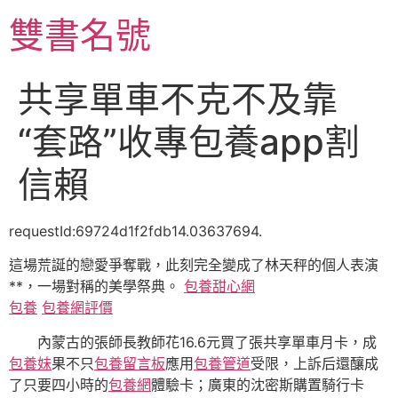
跳
雙書名號
至
主
要
共享單車不克不及靠
內
容
“套路”收專包養app割
信賴
requestId:69724d1f2fdb14.03637694.
這場荒誕的戀愛爭奪戰，此刻完全變成了林天秤的個人表演
**，一場對稱的美學祭典。
包養甜心網
包養
包養網評價
內蒙古的張師長教師花16.6元買了張共享單車月卡，成
包養妹
果不只
包養留言板
應用
包養管道
受限，上訴后還釀成
了只要四小時的
包養網
體驗卡；廣東的沈密斯購置騎行卡