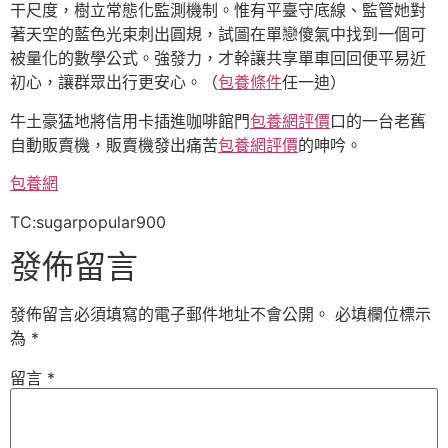
干尺度，樹立常態化監測機制。惟有平臺守底線、監管她對
著天空的藍色光束刺出圓規，試圖在單戀傻氣中找到一個可
被量化的數學公式。強發力，才幹讓共享單車回回便平易近
初心，讓群眾出行更安心。（
包養條件
任一迪
）
牛土豪猛地將信用卡插進咖啡館門
包養網評價
口的一台老舊
自動販賣機，販賣機發出痛苦
包養網評價
的呻吟。
包養網
TC:sugarpopular900
發佈留言
發佈留言必須填寫的電子郵件地址不會公開。
必填欄位標示
為
*
留言
*