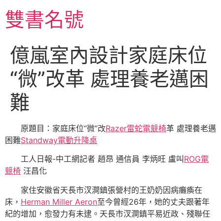
跳
雙書名號
至
主
要
億嵐室內設計家庭床位
內
容
“微”改革 處理養老邁困
難
原題目：‍‍家庭床位“微”改
Razer雷蛇電競椅
革 處理養老邁
困難
Standway電動升降桌
工人日報-中工網記者 趙昂 通信員 李炳旺 盧叫
ROG電
競椅
汪昌化
家住安徽省天長市汊澗鎮張營村的王奶奶因病癱瘓在
床，
Herman Miller Aeron
至今曾經26年，她的丈夫跟著年
紀的增加，愈發力有未逮。天長市汊澗鎮平易近政、殘聯任