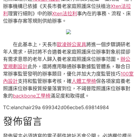
辦事機構已依據《天長市養老家庭照護床位扶植治
Xten法拉
利
理實行細則》中的辦
Xten法拉利
事內在的事務、流程、床
位辦事存案等規則供給辦事。
在此基本上，天長市
歐凌辦公家具
將進一個步驟調研老
年人需求，研討將不合適養老家庭照護床位辦事對象前提卻
有需求意愿的老年人歸入養老家庭照護床位辦事范圍。
辦公
室規劃設計
此外，還將應用聯通辦事數據監管體系，聯合日
常辦事監管發明的辦事題目，優化并加大力度監管技巧
100室
內設計
支持和監管辦事考核，確
人體工學椅
保各項家庭養老
照護床位辦事按質按量落實到位，不竭晉陞照護床位辦事對
象的
backbone工學椅
滿足度和取得感。
TC:elanchair29a 699342d06ecbe5.69814984
發佈留言
發佈留言必須填寫的電子郵件地址不會公開。
必填欄位標示