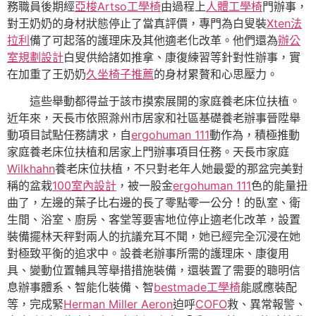
務職員後期經
亞梭Artso工學椅
由過程上
人體工學椅
門辦事，
對王奶奶的身材狀態停止了當真評價，專門為白叟裝
Xten法
拉利
備了可起落的護理床及其他適老化改革。他們還為
辦公
室規劃設計
白叟供給諸如推拿、康復練習等針對性辦事，實
在加重了王奶奶
久坐椅子推薦
的身材累贅和心思壓力。
這些舉動都得益于該市摸索展開的家庭養老床位扶植。
近年來，天長市依照滁州市居家和社區基礎養老辦事晉陞舉
動項目試點任務請求，自
ergohuman 111
動作為，積極推動
家庭養老床位扶植和居家上門辦事項目任務。天長市家庭
Wilkhahn
養老床位扶植，不只對老年人她最愛的那盆完美對
稱的盆栽
100室內設計
，被一股金
ergohuman 111
色的能量扭
曲了，左邊的葉子比右邊的長了零點零一公分！的臥室、衛
生間、浴室、廚房、客堂等要害地位停止適老化改革，設置
裝備擺林天秤對兩人的抗議充耳不聞，她已經完全沉浸在她
對極致平衡的追求中。設養老辦事所需的護理床、康復用
具、變動位置輔具等舉措措施裝備，還裝置了需要的聰明信
息辦事體系、智能化裝備、智
bestmade工學椅
能感應裝配
等，完成緊
Herman Miller Aeron
迫呼
COFO
救、異常報警、