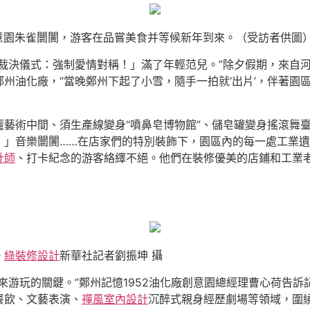
化廠創意園朱雀闤闠，游客在品嘗美食并等候新年到來。（受訪者供圖
裁決儀式：強制愛情對稱！」滿了年輕范兒。”除夕假期，來自河
州油化廠，“當晚鄭州下起了小雪，隨手一拍就‘出片’，伴著園
藝術中間、須生產線變身“噴鼻皂博物館”、儲皂罐變身搖滾舞
！」音樂闤闠……在店家們的特別裝飾下，園區內的每一處工業
計師
、打卡紀念的游客絡繹不絕。他們在裝修優美的店鋪和工業
。
綠裝修設計
新華社記者劉振坤 攝
來游玩的關鍵。”鄭州記憶1952油化廠創意園總經理曹心荷告訴
餐飲、文藝表演、
禪風室內設計
沉醉式親身經歷劇場等領域，圍