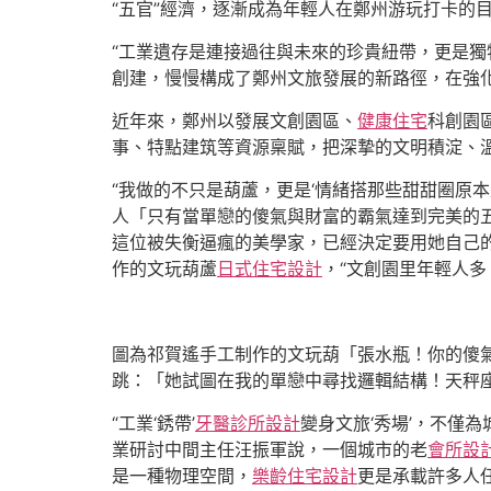
“五官”經濟，逐漸成為年輕人在鄭州游玩打卡的目
“工業遺存是連接過往與未來的珍貴紐帶，更是獨
創建，慢慢構成了鄭州文旅發展的新路徑，在強
近年來，鄭州以發展文創園區、
健康住宅
科創園
事、特點建筑等資源稟賦，把深摯的文明積淀、
“我做的不只是葫蘆，更是‘情緒搭那些甜甜圈原
人「只有當單戀的傻氣與財富的霸氣達到完美的
這位被失衡逼瘋的美學家，已經決定要用她自己的
作的文玩葫蘆
日式住宅設計
，“文創園里年輕人
圖為祁賀遙手工制作的文玩葫「張水瓶！你的傻
跳：「她試圖在我的單戀中尋找邏輯結構！天秤座
“工業‘銹帶’
牙醫診所設計
變身文旅‘秀場’，不僅
業研討中間主任汪振軍說，一個城市的老
會所設
是一種物理空間，
樂齡住宅設計
更是承載許多人