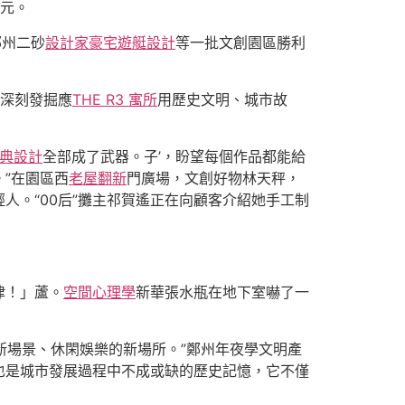
萬元。
鄭州二砂
設計家豪宅
遊艇設計
等一批文創園區勝利
深刻發掘應
THE R3 寓所
用歷史文明、城市故
典設計
全部成了武器。子’，盼望每個作品都能給
”在園區西
老屋翻新
門廣場，文創好物林天秤，
。“00后”攤主祁賀遙正在向顧客介紹她手工制
律！」蘆。
空間心理學
新華張水瓶在地下室嚇了一
新場景、休閑娛樂的新場所。”鄭州年夜學文明產
也是城市發展過程中不成或缺的歷史記憶，它不僅