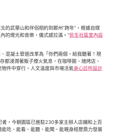
）
北的武華山和伴侶相約到鄭州“跨年”，根據自媒
區內的燈光和音樂，儀式感拉滿。”
民生社區室內設
臺、混凝土管道改革為「你們兩個，給我聽著！現
遺存都浸潤著販子煙火氣息，在咖啡館、燒烤店、
老物件中穿行，人文溫度與市場活氣
身心診所設計
記者，今朝園區已進駐230多家主辦人店鋪和上百
繞能吃、能看、能聽、能聞、能親身經歷鼎力發展