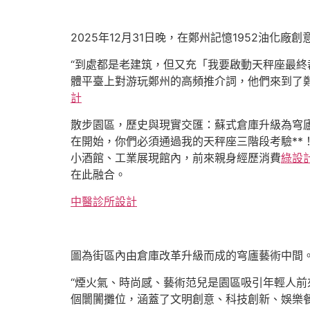
2025年12月31日晚，在鄭州記憶1952油
“到處都是老建筑，但又充「我要啟動天秤座最終
體平臺上對游玩鄭州的高頻推介詞，他們來到了鄭
計
散步園區，歷史與現實交匯：蘇式倉庫升級為穹廬
在開始，你們必須通過我的天秤座三階段考驗**
小酒館、工業展現館內，前來親身經歷消費
綠設
在此融合。
中醫診所設計
圖為街區內由倉庫改革升級而成的穹廬藝術中間
“煙火氣、時尚感、藝術范兒是園區吸引年輕人前
個闤闠攤位，涵蓋了文明創意、科技創新、娛樂