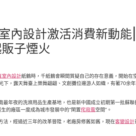
俱意室內設計激活消費新動能
起販子煙火
直室內設計
紙鶴時，千紙鶴會瞬間質疑自己的存在意義，開始在
燈光下，露天舞臺上樂舞翩翩、文創攤位邊游人如織，有著70余
南最年夜的洗滌用品生產基地，也是新中國成立初期第一批蘇聯援
叢生的廠區一度成為城市發展中的“閑置
侘寂風
空間”。
的方法，經過近三年的改革晉陞，老廠房修舊如舊，現在
客變設計