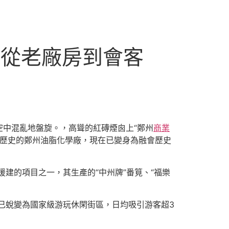
|從老廠房到會客
空中混亂地盤旋。，高聳的紅磚煙囪上“鄭州
商業
年歷史的鄭州油脂化學廠，現在已變身為融會歷史
建的項目之一，其生產的“中州牌”番筧、“福樂
已蛻變為國家級游玩休閑街區，日均吸引游客超3