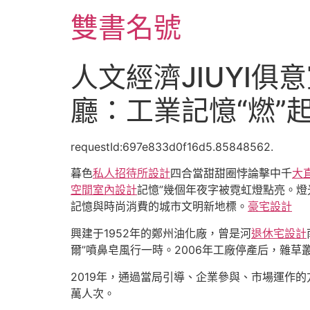
跳
雙書名號
至
主
要
人文經濟JIUYI
內
容
廳：工業記憶“燃”
requestId:697e833d0f16d5.85848562.
暮色
私人招待所設計
四合當甜甜圈悖論擊中千
大
空間室內設計
記憶”幾個年夜字被霓虹燈點亮。
記憶與時尚消費的城市文明新地標。
豪宅設計
興建于1952年的鄭州油化廠，曾是河
退休宅設計
爾”噴鼻皂風行一時。2006年工廠停產后，雜草
2019年，通過當局引導、企業參與、市場運作
萬人次。