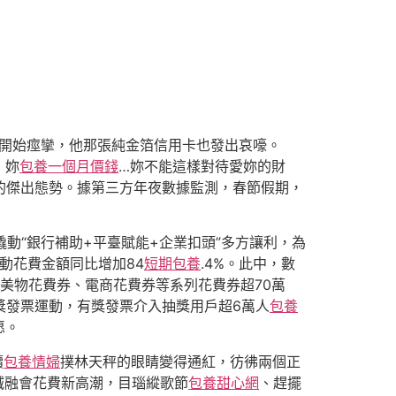
肉開始痙攣，他那張純金箔信用卡也發出哀嚎。
！妳
包養一個月價錢
…妳不能這樣對待愛妳的財
的傑出態勢。據第三方年夜數據監測，春節假期，
動“銀行補助+平臺賦能+企業扣頭”多方讓利，為
帶動花費金額同比增加84
短期包養
.4%。此中，數
美宿美物花費券、電商花費券等系列花費券超70萬
獎發票運動，有獎發票介入抽獎用戶超6萬人
包養
愿。
續
包養情婦
撲林天秤的眼睛變得通紅，彷彿兩個正
滅融會花費新高潮，目瑙縱歌節
包養甜心網
、趕擺