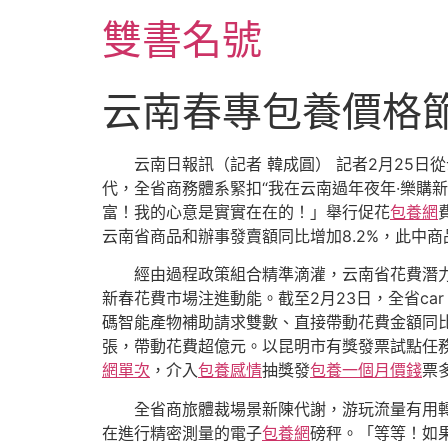
跳
雙書名號
至
主
要
云南春專包養價格
內
容
云南日報訊（記者 韓成圓） 記者2月25
代，全省商務體系緊扣“我在云南過年夜年·樂購
富！我的心意是實實在在的！」舉行促花
包養網
云南省商品和辦事發賣額同比增加8.2%，此中商
經由過程政策組合精準滴灌，云南省花費潛力
新春花費市場注進動能。截至2月23日，全省ca
碼智能產物補助請求雙數、直接帶動花費金額同比分
張，帶動花費超億元。以昆明市有獎發票試點任務
網單次
，介入
包養感情
抽獎發
包養一個月價錢
票
全省商旅體裁場景新陳代謝，游玩流量有用轉
在進行精密測量的電子
包養網
磅秤。「等等！如