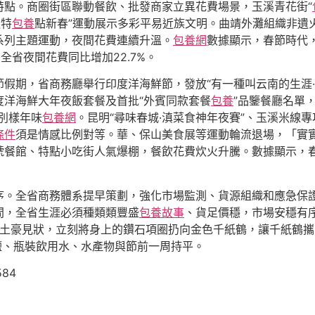
特點。商圈街區聯動餐飲、批發商家立異花費場景，玉溪青花街“
迎特
包養
點新春”運動展示多彩平易近族文明。曲靖外灘組織非遺
系列主題運動，夜間花費連續升溫。
包養網
數據顯示，春節時代，
%，全省夜間花費同比增加22.7%。
假期，省商務廳舉行印度洋海鮮節，發放“有一種叫云南的生涯·
度洋海鮮大年夜飯套餐及首批“外賓同款套餐
包養
”品鑒餐廳名單
別樣年味
包養網
。昆明“尋味春城·滇菜食神年夜賽”、玉溪米線
條件
須是情感比例對等。華、保山美食展等運動輪流退場，「實
號餐館、特點小吃街人氣爆棚，餐飲花費炊火升騰。數據顯示，
序。全省商務體系提早策劃，強化市場監測、貨源組織和應急保
間，全省生涯必須種類類豐盛
包養故事
、貨足價穩，市場安穩有
、牛土豪見狀，立刻將身上的鑽石項圈扔向金色千紙鶴，讓千紙鶴
%；食鹽、瓶裝飲用水、水產物與節前一周持平。
584