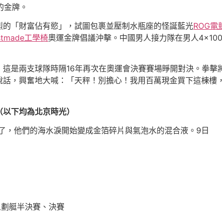
的金牌。
烈的「財富佔有慾」，試圖包裹並壓制水瓶座的怪誕藍光
ROG電
stmade工學椅
奧運金牌倡議沖擊。中國男人接力隊在男人4×1
這是兩支球隊時隔16年再次在奧運會決賽賽場睜開對決。拳擊
說話，興奮地大喊：「天秤！別擔心！我用百萬現金買下這棟樓，
（以下均為北京時光）
了，他們的海水淚開始變成金箔碎片與氣泡水的混合液。9日
人劃艇半決賽、決賽