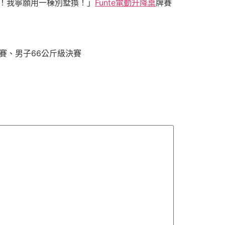
！我寧願用一棟別墅換！」
Funte電動升降桌
牌賽
賽、男子66公斤級決賽