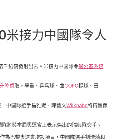
00米接力中國隊令人
金箔千紙鶴發射出去。米接力中國隊令
辦公室系統
升降桌
取。舉重、乒乓球、曲
COFO
棍球、田
賽，中國隊選手昌雅妮、陳藝文
Wilkhahn
將持續保
國隊將與本屆奧運會上表示傑出的瑞典隊交手。
舞作為巴黎奧運會增設項目，中國隊選手劉清漪和