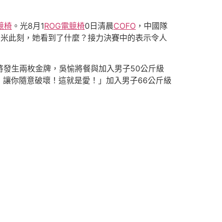
競椅
。光8月1
ROG電競椅
0日清晨
COFO
，中國隊
00米此刻，她看到了什麼？接力決賽中的表示令人
將發生兩枚金牌，吳愉將餐與加入男子50公斤級
讓你隨意破壞！這就是愛！」加入男子66公斤級