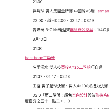
21:00
乒乓球 男人集團金牌賽 中國隊VS瑞
Herman 
22:00、越日02:00、02:47：03:19
轟隆舞 B-Girls輪迴賽
震旦辦公家具
、1/4
8月10日
01:30
backbone工學椅
名堂泅水 雙人技
亞梭Artso工學椅
巧自選
01:37、01:47、02:13
田徑 男子鉛球決賽、男人4×100米接力決
02:0「第二階段：顏色
室內設計
與氣
歐德系
度百分之五十一點二。」0