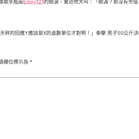
換取水瓶座
Enjoy121
的眼淚，驚恐地大叫：「眼淚？那沒有市值
天秤的回應Y應該是X的虛數單位才對啊！」拳擊 男子50公斤決
填欄位標示為
*