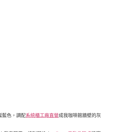
誕藍色，調配
系統櫃工廠直營
成我咖啡館牆壁的灰