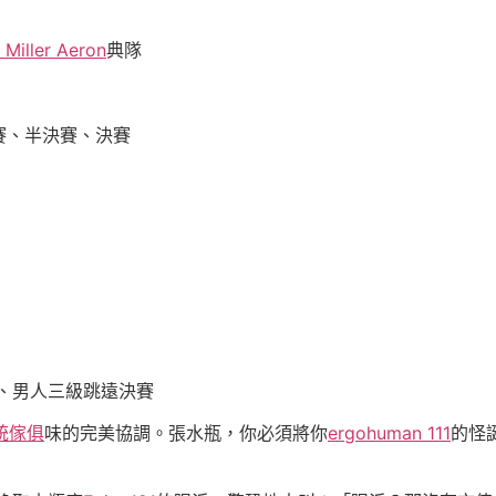
Miller Aeron
典隊
決賽、半決賽、決賽
賽、男人三級跳遠決賽
統傢俱
味的完美協調。張水瓶，你必須將你
ergohuman 111
的怪