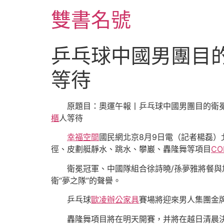
跳
雙書名號
至
主
要
乒乓球中國男團目的
內
容
等待
原題目：奧運午報丨乒乓球中國男團目的衛冕
櫃
人等待
幸福空間
國民網北京8月9日電（記者楊磊）
徑、皮劃艇靜水、跳水、攀巖、轟隆舞等項目
CO
衛冕冠軍、中國隊組合徐詩曉/孫夢雅將餐與
衛“夢之隊”的聲譽。
乒乓球
歐凌辦公家具
賽場將迎來男人集團金
轟隆舞項目將在明天開賽，并將在越日清晨