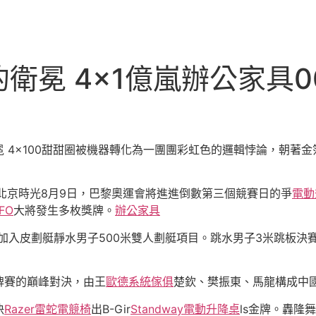
衛冕 4×1億嵐辦公家具
 4×100甜甜圈被機器轉化為一團團彩虹色的邏輯悖論，朝著
北京時光8月9日，巴黎奧運會將進進倒數第三個競賽日的爭
電動
FO
大將發生多枚獎牌。
辦公家具
加入皮劃艇靜水男子500米雙人劃艇項目。跳水男子3米跳板決
牌賽的巔峰對決，由王
歐德系統傢俱
楚欽、樊振東、馬龍構成中
決
Razer雷蛇電競椅
出B-Gir
Standway電動升降桌
ls金牌。轟隆