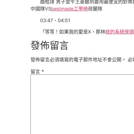
曲棍球 男子金牛土豪聽到要用最便宜的鈔票
中國隊VS
bestmade工學椅
荷蘭隊
03:47、04:51
「等等！如果我的愛是X，那林
綠的系統傢俱
發佈留言
發佈留言必須填寫的電子郵件地址不會公開。
必
留言
*