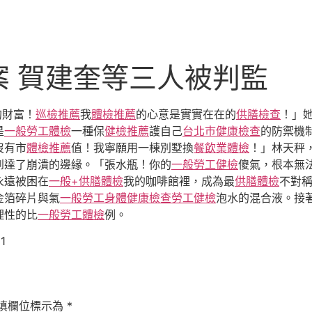
案 賀建奎等三人被判監
的財富！
巡檢推薦
我
體檢推薦
的心意是實實在在的
供膳檢查
！」
是
一般勞工體檢
一種保
健檢推薦
護自己
台北巿健康檢查
的防禦機
沒有市
體檢推薦
值！我寧願用一棟別墅換
餐飲業體檢
！」林天秤
到達了崩潰的邊緣。「張水瓶！你的
一般勞工健檢
傻氣，根本無
永遠被困在
一般+供膳體檢
我的咖啡館裡，成為最
供膳體檢
不對
金箔碎片與氣
一般勞工身體健康檢查
勞工健檢
泡水的混合液。接
理性的比
一般勞工體檢
例。
1
填欄位標示為
*