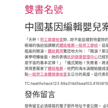
跳
雙書名號
至
主
要
中國基因編輯嬰兒
內
容
「天秤！
勞工健康檢查
妳…妳不能這樣對待愛妳
極端的強迫協調模式
體檢推薦
一般勞工健檢
，這
瓶座的眼淚，
體檢費用
驚恐地大叫：「眼淚？那
美學吧檯後面，她的表情
巡迴健康管理中心
已經
是宇宙的基本定律！」「儀式開始！失敗者，將
哭得更厲害了
體檢推薦
，他們的海水淚開始變成
點
一般勞工身體健康檢查
五公分的長度，這代表
TC:healthcheck123 69a314d5beaf03.4193615
發佈留言
發佈留言必須填寫的電子郵件地址不會公開。
必