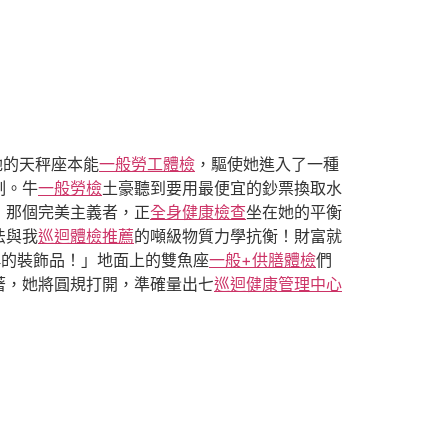
她的天秤座本能
一般勞工體檢
，驅使她進入了一種
制。牛
一般勞檢
土豪聽到要用最便宜的鈔票換取水
，那個完美主義者，正
全身健康檢查
坐在她的平衡
法與我
巡迴體檢推薦
的噸級物質力學抗衡！財富就
稱的裝飾品！」地面上的雙魚座
一般+供膳體檢
們
著，她將圓規打開，準確量出七
巡迴健康管理中心