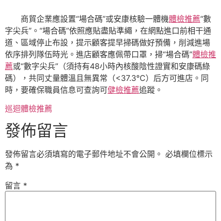
商貿企業應設置“場合碼”或安康核驗一體機
體檢推薦
“數
字尖兵”。“場合碼”依照應貼盡貼準繩，在網點進口前相干通
道、區域停止布設，提示顧客提早掃碼做好預備，削減進場
依序排列隊伍時光。進店顧客應佩帶口罩，掃“場合碼”
體檢推
薦
或“數字尖兵”（須持有48小時內核酸陰性證實和安康碼綠
碼），共同丈量體溫且無異常（<37.3℃）后方可進店。同
時，要確保職員信息可查詢可
健檢推薦
追蹤。
巡迴體檢推薦
發佈留言
發佈留言必須填寫的電子郵件地址不會公開。
必填欄位標示
為
*
留言
*