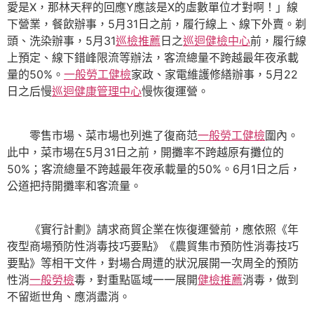
愛是X，那林天秤的回應Y應該是X的虛數單位才對啊！」線
下營業，餐飲辦事，5月31日之前，履行線上、線下外賣。剃
頭、洗染辦事，5月31
巡檢推薦
日之
巡迴健檢中心
前，履行線
上預定、線下錯峰限流等辦法，客流總量不跨越最年夜承載
量的50%。
一般勞工健檢
家政、家電維護修繕辦事，5月22
日之后慢
巡迴健康管理中心
慢恢復運營。
零售市場、菜市場也列進了復商范
一般勞工健檢
圍內。
此中，菜市場在5月31日之前，開攤率不跨越原有攤位的
50%；客流總量不跨越最年夜承載量的50%。6月1日之后，
公道把持開攤率和客流量。
《實行計劃》請求商貿企業在恢復運營前，應依照《年
夜型商場預防性消毒技巧要點》《農貿集市預防性消毒技巧
要點》等相干文件，對場合周遭的狀況展開一次周全的預防
性消
一般勞檢
毒，對重點區域一一展開
健檢推薦
消毒，做到
不留逝世角、應消盡消。