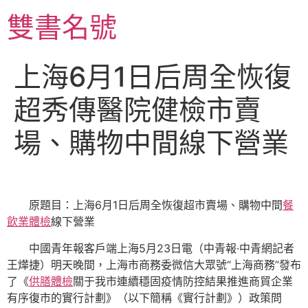
跳
雙書名號
至
主
要
上海6月1日后周全恢復
內
容
超秀傳醫院健檢市賣
場、購物中間線下營業
原題目：上海6月1日后周全恢復超市賣場、購物中間
餐
飲業體檢
線下營業
中國青年報客戶端上海5月23日電（中青報·中青網記者
王燁捷）明天晚間，上海市商務委微信大眾號“上海商務”發布
了《
供膳體檢
關于我市連續穩固疫情防控結果推進商貿企業
有序復市的實行計劃》（以下簡稱《實行計劃》）政策問