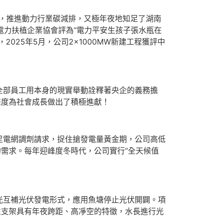
長，推進動力行業碳減排，又極年夜地知足了湖南
電力扶植企業協會評為“電力平安生孩子張水瓶在
25年5月，公司2×1000MW新建工程獲評中
全部員工用本身的現實舉動詮釋著央企的義務擔
維度為社會成長做出了積極進獻！
足電網調劑請求，捉住搶發電量黃金期，公司高低
的需求。每年迎峰度冬時代，公司實行“全天候值
漁光互補光伏發電形式，應用魚塘停止光伏開闢。項
性支架具有年夜跨距、高凈空的特徵，水長進行光