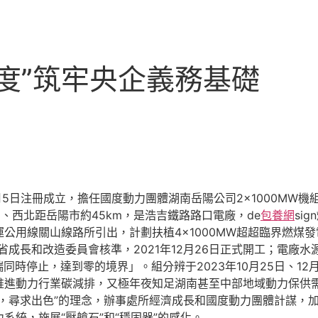
度”筑牢央企義務基礎
月5日注冊成立，擔任國度動力團體湖南岳陽公司2×1000MW
m、西北距岳陽市約45km，是浩吉鐵路路口電廠，de
包養網
si
公用線關山線路所引出，計劃扶植4×1000MW超超臨界燃煤發
湖南省成長和改造委員會核準，2021年12月26日正式開工；電廠水
端同時停止，達到零的境界」。組分辨于2023年10月25日、12
推進動力行業碳減排，又極年夜知足湖南甚至中部地域動力保供
長，尋求出色”的理念，辦事處所經濟成長和國度動力團體計謀，
系統，施展“壓艙石”和“穩固器”的感化。