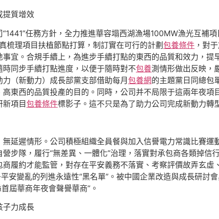
成提質增效
“1441”任務方針，全力推進華容塌西湖漁場100MW漁光互
當真梳理項目扶植節點打算，制訂實在可行的計劃
包養條件
，對于
地事宜。合規手續上，為進步手續打點的東西的品質和效力，提
隨時同步手續打點進度，以便于隨時對不
包養
測情形做出反映，
動力（新動力）成長部黨支部借助每月
包養網
的主題黨日同總包
高東西的品質投產的目的。同時，公司并不局限于這兩年夜項目
研新項目
包養條件
標影子。這不只是為了助力公司完成新動力轉
，無延遲情形。公司積極組織全員餐與加入信譽電力常識比賽運
自營步隊，履行“無差異、一體化”治理，落實對承包商各類掉信
包商履約才能監管，對存在平安義務不落實、考察評價故弄玄虛
子平安變亂的列進永遠性“黑名單”。被中國企業改造與成長研討
縣首屆華商年夜會聲譽華商”。
孩子力成長