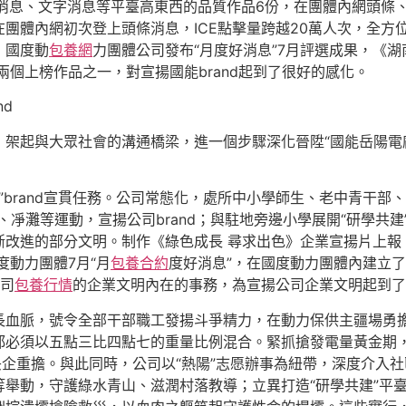
消息、文字消息等平臺高東西的品質作品6份，在團體內網頭條、
團體內網初次登上頭條消息，ICE點擊量跨越20萬人次，全方
，國度動
包養網
力團體公司發布“月度好消息”7月評選成果，《
兩個上榜作品之一，對宣揚國能brand起到了很好的感化。
nd
架起與大眾社會的溝通橋梁，進一個步驟深化晉陞“國能岳陽電廠”
E”brand宣貫任務。公司常態化，處所中小學師生、老中青干部
凈灘等運動，宣揚公司brand；與駐地旁邊小學展開“研學共建
改進的部分文明。制作《綠色成長 尋求出色》企業宣揚片上報，
度動力團體7月“月
包養合約
度好消息”，在國度動力團體內建立了
公司
包養行情
的企業文明內在的事務，為宣揚公司企業文明起到了
長血脈，號令全部干部職工發揚斗爭精力，在動力保供主疆場勇
都必須以五點三比四點七的重量比例混合。緊抓搶發電量黃金期
央企重擔。與此同時，公司以“熱陽”志愿辦事為紐帶，深度介入社
舉動，守護綠水青山、滋潤村落教導；立異打造“研學共建”平臺