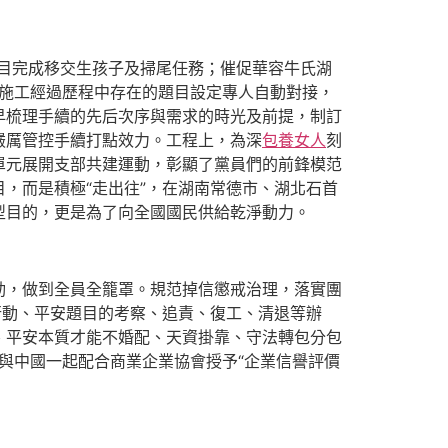
補項目完成移交生孩子及掃尾任務；催促華容牛氏湖
施工經過歷程中存在的題目設定專人自動對接，
早梳理手續的先后次序與需求的時光及前提，制訂
嚴厲管控手續打點效力。工程上，為深
包養女人
刻
單元展開支部共建運動，彰顯了黨員們的前鋒模范
，而是積極“走出往”，在湖南常德市、湖北石首
型目的，更是為了向全國國民供給乾淨動力。
動，做到全員全籠罩。規范掉信懲戒治理，落實團
行動、平安題目的考察、追責、復工、清退等辦
、平安本質才能不婚配、天資掛靠、守法轉包分包
會與中國一起配合商業企業協會授予“企業信譽評價