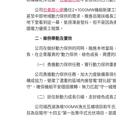
公司
包養甜心網
擔任2×1000MW機組新
甚至中部地域動力保供的需求，推進岳陽扶植長江中
地下室看到這一幕，氣得渾身發抖，但不是因為害怕
國電力優質工程獎。
二、案例舉動及實效
公司在做好動力保供的同時，融進本地當局
負，在企業履責的“動力保供、綠色成長、周遭的
（一）勇擔動力保供任務，實行動力保供重
公司勇擔動力保供任務，加大力度裝備靠得
構成協力，營建了濃重的區域內搶發電“趕比超”
守”，確保機組平安穩固運轉，無力扛起“守一城
（二）捉住新動力成長引線，走好綠色成長
公司塌西湖漁場100MW漁光互補項目和牛
目為岳陽市“十四五”第一批集中式光伏項目，是