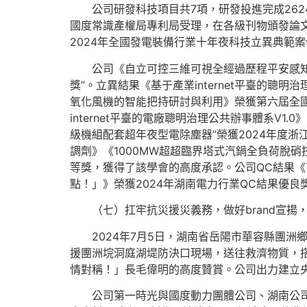
公司研發科技項目共7項，研發投進完成2624
國度常識產權局專利局受理，在各級刊物頒發論文
2024年全國發電裝備行業十年夜科技立異典範案
公司《自立可控三維可視全經過歷程平安感知
獎”。立異結果《基于產業internet平臺的
氧化風機的智能把持研討與利用》榮獲第六屆全國
internet平臺的電廠聰明治理公共辦事體系V1
級機組配套超年夜型電除塵器”榮獲2024年度
調劑》《1000MW超超臨界塔式汽鍋全負荷脫硝
等獎，獲得了該學會的高度承認。公司QC結果
點！」》榮獲2024年湖南電力行業QC結果優良
（七）扛牢抗災援災義務，做好brand宣揚
2024年7月5日，湖南省岳陽市華容縣團
援團洲垸洞庭湖堤防決口現場，送往救濟物質，
情對稱！」長毛偉明的高度贊賞。公司出力建立央
公司第一時光與國度動力團體公司、湖南公