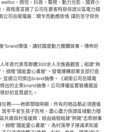
weibo、微信、抖音、電視、動力光影、國資小
位、高程度宣揚了公司在要害時辰保證災區電力穩
湖南公司岳陽電廠：聞令而動應險情 謹防苦守保供
brand價值、講好國度動力團體故事、傳佈好
、人年夜代表等群體300余人次進廠觀賞；組建“熱
”，捐贈“國能愛心書屋”。發電運轉部黨支部打造
宣揚公司傑出brand抽像。《湖南公司岳陽電
傑出的企業brand抽像。公司擇優設置裝備擺設
很好的宣貫感化。
擔任務——她那間咖啡館，所有的物品都必須遵循
，筑牢平安生孩子防地，盡心盡力保證區域動力穩
區共建與村落復興：經由過程組建“熱陽”志愿辦事
，捐贈“國能愛心書屋”，為村落學子撲滅求知星