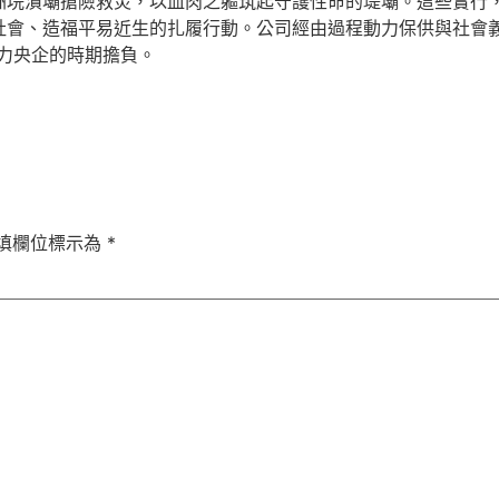
垸潰壩搶險救災，以血肉之軀筑起守護性命的堤壩。這些實行，
社會、造福平易近生的扎履行動。公司經由過程動力保供與社會義
力央企的時期擔負。
填欄位標示為
*