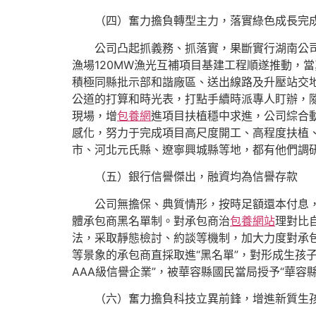
（四）奮力擔負轉型主力，落實綠色成長完
公司凸起抓義務、抓落實，果斷實行湖南公司
漁場120MW漁光互補項目基建工程順遂推動，
積極同縣批示部和諧廠區、送出線路及升壓站交
公道的打算和時光表，打點手續時派專人盯辦，
現場，增
包養網
進項目扶植穩中求進，公司綜合
感化，努力于完成項目高尺度開工、高程度扶植、
市、河北元氏縣、遼寧興城縣等地，都有他們調
（五）銀行信譽傑出，融資均為信譽存款
公司無擔保、典質情形，按時足額還本付息
體承包商黑名單制。對承包商治
包養網站
理對比
法，采取靜態檢討、約談等機制，加大力度對承
等景象的承包商直採取進“黑名單”，對形成生孩
AAA級信譽企業”，被華容縣國民當局授予“華容
（六）奮力擔負科技立異前鋒，增進新質生