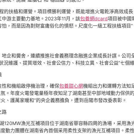
建工程的扶植和運營。項目標勝利運營，既能增進火電乾淨高效成
游主要動力基地。2023年11月，該
包養網dcard
項目被中國
，而是因為對財富庸俗化的憤怒。尺度化一級工程扶植項目”，20
、地企和黌舍，連續推進社會義務理念融進企業成長計謀。公司
狀況維護、提質增效、社會公信力、科技立異、社會公益”七個
擔
住性和機組啟停機治理，確保
包養甜心網
機組出力和運轉方法知
氣氛。年度火電發電量極年夜知足了湖南甚至中部地域動力保供
燈火、護萬家暖和”的央企義務擔負，遭到岳陽市發改委表彰。
之路
氏湖120MW漁光互補項目位于湖南省華容縣四周的漁場，采用
國度動力團體在湖南省內首個采用柔性支架的漁光互補項目。柔