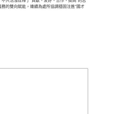
不只活潑詮釋了“貢獻、友好、合作、提高”的志
務的雙向賦能，連續為處所協調穩固注進“國才