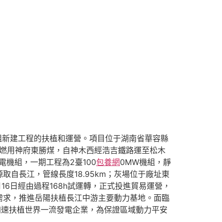
機組新建工程的扶植和運營。項目位于湖南省華容縣
gn燃用神府東勝煤，自神木西經浩吉鐵路運至松木
電機組，一期工程為2臺100
包養網
0MW機組，靜
源取自長江，管線長度18.95km；灰場位于廠址東
月16日經由過程168h試運轉，正式投進貿易運營，
需求，推進岳陽扶植長江中游主要動力基地。面臨
加速扶植世界一流發電企業，為保證區域動力平安