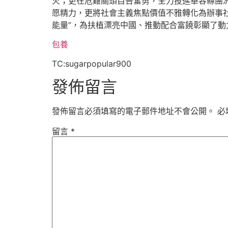
火；更在危難關頭自告奮勇，全力投進華容縣團洲
愿精力，更將社會主義焦點價值不雅轉化為辦事
能量”，為扶植漂亮中國、推動配合富饒彰顯了動
包養
TC:sugarpopular900
發佈留言
發佈留言必須填寫的電子郵件地址不會公開。
必
留言
*