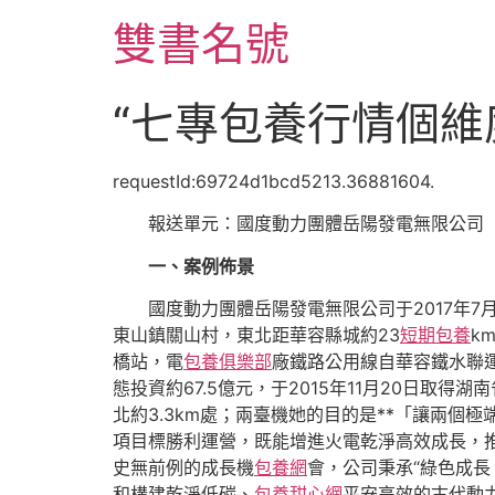
跳
雙書名號
至
主
要
“七專包養行情個維
內
容
requestId:69724d1bcd5213.36881604.
報送單元：國度動力團體岳陽發電無限公司
一、案例佈景
國度動力團體岳陽發電無限公司于2017年7
東山鎮關山村，東北距華容縣城約23
短期包養
k
橋站，電
包養俱樂部
廠鐵路公用線自華容鐵水聯運
態投資約67.5億元，于2015年11月20日取得
北約3.3km處；兩臺機她的目的是**「讓兩個極
項目標勝利運營，既能增進火電乾淨高效成長，
史無前例的成長機
包養網
會，公司秉承“綠色成
和構建乾淨低碳、
包養甜心網
平安高效的古代動力