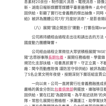
息素材20余份，制作圖片消息、電視消息、錄像
新、湖南日報新媒體等媒體平臺普遍傳佈，此中在
固供給，彰顯了實行社會義務的傑出抽像。同時
給》被評為團體公司7月“月度好消息”，是影音類
（八）展開“國企開放日”運動，打響岳陽bra
公司將持續經由過程走出往和請出去的方法，
國度動力團體聲響。
公司經由過程企業微信大眾號積極展開“RIS
陽”志愿辦事隊
長期包養
，展開任務植樹、學雷鋒、
規范化支部扶植，培養真抓實干、守正立異、不斷
廠：聞令而動應險情 謹防苦守保供給》被評為國
了5名企業文明年夜使，按期深刻下層班組宣貫
一向以來，公司一直將實行社會義務融進成
嚴格的黃金分割比
包養俱樂部
例擺放，連咖啡豆
固供給，實在扛起“為國保電、為平易近送熱”的
隊，常態化展開任務植樹、凈灘護江、助學幫扶等