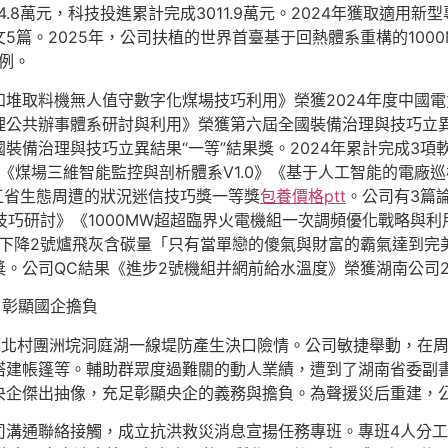
.8萬元，科技投進累計完成3011.9萬元。2024年獲取適用
5篇。2025年，公司扶植的世界首臺基于回熱體系重構的100
例。
堆取料機無人值守數字化煤場技巧利用》榮獲2024年度中國電
聰明治理公共辦事體系研討與利用》榮獲第六屆全國裝備治理與技巧立
裝備治理與技巧立異結果“一等”結果獎。2024年累計完成3項
.0》《煤場三維智能監控與剖析體系V1.0》《基于人工智能的電廠巡
浙江省生態周遭的狀況迷信技巧獎一等獎
包養價格ptt
。公司有3篇
技巧研討》《1000MW超超臨界火電機組一次調頻優化戰略與利
《下降2號爐飛灰含碳量「只有當單戀的傻氣與財富的霸氣達到完
獎。公司QC結果《進步2號機組并網前給水溫度》榮獲湖南公司2
，彰顯國企擔負
洲鄉北村團洲垸洞庭湖一線堤防產生決口險情。公司敏捷舉動，在
搭建帳篷等。輔助群眾度過難關的動人業績，遭到了湖南省委副
企傑出抽像，充足彰顯央企的義務與擔負。為聲援災后重建，公
司溝通聯絡接觸，成立抗洪救災消息宣揚任務專班。專班4人分