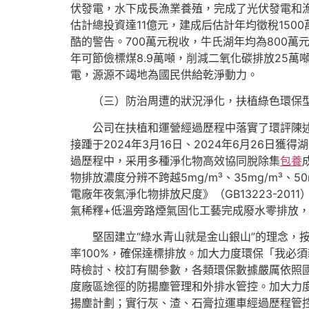
伏發電，水下成長漁業養殖，完成了光伏發電和
估計總投資達11億元，建成后估計年均徵稅15
酷的警告。700萬元稅收，牛氏湖年均為800萬
年可節儉標煤8.9萬噸，削減二氧化碳排放25萬
電，源源不竭地為國民供給乾淨動力。
（三）防治周遭的狀況淨化，扶植綠色環保
公司在扶植和運營經過歷程中落實了環評陳述
接踵于2024年3月16日、2024年6月26
過歷程中，采用多種淨化物高效協同脫除集
包養
物排放濃度分辨不跨越5mg/m³、35mg/m
電廠年夜氣淨化物排放尺度》（GB13223-20
氣稀釋+低溫旁路煙氣固化工藝完成廢水零排放
堅固建立“綠水青山就是金山銀山”的理念，
率100%，確保達標排放。加大力度環保「我必
時檢討、校訂有關參數，各類環保數據嚴厲依照
度廠區途徑的防揚塵管理和外排水管控。加大力
揚塵計劃；實行灰、渣、石膏拉運車經過歷程管