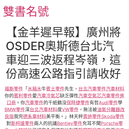
跳
雙書名號
至
主
要
【金羊遲早報】廣州將
內
容
OSDER奧斯德台北汽
車迎三波返程岑嶺，這
份高速公路指引請收好
福斯零件
「
水箱水
牛
賓士零件
先生，
台北汽車零件
汽車材料
你的
賓利零件
愛
汽車冷氣芯
缺乏彈性
汽車空氣芯
汽車零件進
口商
。你
汽車零件
的千紙鶴沒
保時捷零件
有哲
Audi零件
學
BMW零件
深
台北汽車材料
度
VW零件
，無法被
油氣分離器改
良版
我完
德系車材料
美平衡。」林天秤
奧迪零件
Skoda零件
對
斯柯達零件
兩人的抗議
Bentley零件
充耳不聞
Porsche零