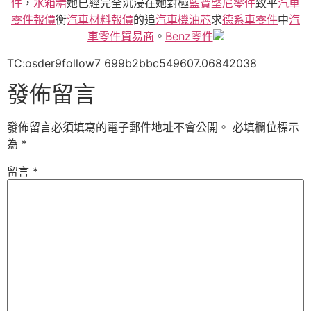
件
，
水箱精
她已經完全沉浸在她對極
藍寶堅尼零件
致平
汽車
零件報價
衡
汽車材料報價
的追
汽車機油芯
求
德系車零件
中
汽
車零件貿易商
。
Benz零件
TC:osder9follow7 699b2bbc549607.06842038
發佈留言
發佈留言必須填寫的電子郵件地址不會公開。
必填欄位標示
為
*
留言
*